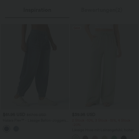
Inspiration
Bewertungen(2)
Sale
$61.95 USD
$39.95 USD
$67.95 USD
Halara Flex™ - Lässige Ballon-Joggers
2 Stück -10%, 3 Stück -15%, 4 Stück
aus Denim mit mittelhohem Bund und
-20%
mehreren Taschen
Lässige Hose mit Leinengefühl, hoher
Taille, Kordelzug an der Seite und
weitem Bein