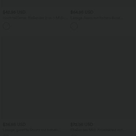
$42.95 USD
$64.95 USD
Hoch taillierter, fließender 2-in-1-Midi-
Lässige Jeans mit hohem Bund
Tanzrock mit Seitentasche
mehreren Taschen und weitem Bein
$36.95 USD
$72.95 USD
Lässige, geraffte Shorts mit hohem
Fließendes Midi-Arbeitskleid mit
Bund, mehreren Taschen und Poka-Dots
Seitentaschen, Fledermausärmeln und