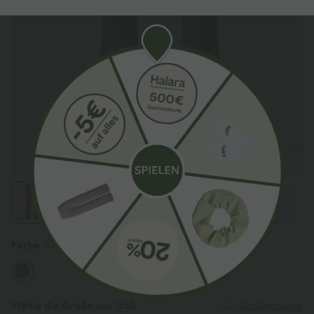
Farbe
Steel Gray
Wähle die Größe aus
(EU)
Größentabelle