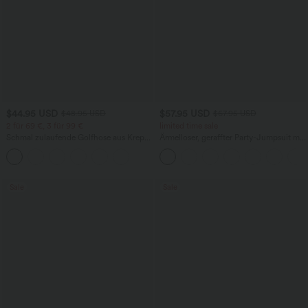
$44.95 USD
$57.95 USD
$48.95 USD
$67.95 USD
2 für 69 €, 3 für 99 €
limited time sale
Schmal zulaufende Golfhose aus Krepp
Ärmelloser, geraffter Party-Jumpsuit mit
mit hohem Bund und Seitentaschen
V-Ausschnitt, Seitentaschen und
unsichtbarem Reißverschluss - pipi-
praktisch
Sale
Sale