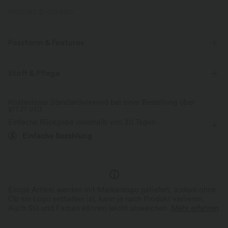
PRODUKT ID: 02812327
Passform & Features
Sweat-absorbing, Sweat-wicking
Stoff & Pflege
flacher Bund
Seitentaschen
Gesäßtasche
Kostenloser Standardversand bei einer Bestellung über
überziehen
Golf
extra lang
mit hohem Bund
$77.37 USD
Einfache Rückgabe innerhalb von 30 Tagen
Schlaghose
Vier-Wege-Stretch
Schmale Passform
Einfache Bezahlung
Einige Artikel werden mit Markenlogo geliefert, andere ohne.
Ob ein Logo enthalten ist, kann je nach Produkt variieren.
Auch Stil und Farben können leicht abweichen.
Mehr erfahren