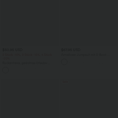
$50.95 USD
$67.95 USD
2 Stück -10%, 3 Stück -15%, 4 Stück
Ärmelloser Jumpsuit mit U-Boot-
-20%
Ausschnitt, Seitentaschen, seitlichen
Bindebändern, Streifen und InstantCool
Rückenfreies, gedrehtes Urlaubs-
- Easy Peezy Edition
Maxikleid mit Seitentaschen und Schlitz
+8
Sale