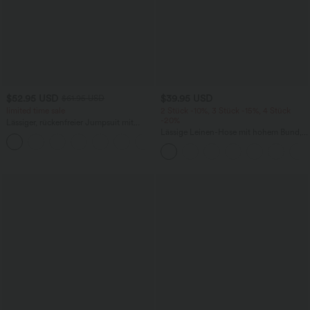
$52.95 USD
$39.95 USD
$61.95 USD
limited time sale
2 Stück -10%, 3 Stück -15%, 4 Stück
-20%
Lässiger, rückenfreier Jumpsuit mit
Seitentaschen
Lässige Leinen-Hose mit hohem Bund,
+10
Kordelzug, weitem Bein und Taschen