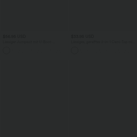
$56.95 USD
$33.95 USD
Lässiger Jumpsuit mit U-Boot-
Lässiges, gerafftes 2-in-1 Cami-Top mit
Ausschnitt, Seitentaschen, kurzen
verstellbaren Trägern und integriertem
Ärmeln und Kordelzug - Easy Peezy
BH
Edition