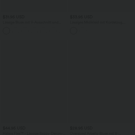
$31.95 USD
$33.95 USD
Lässige Bluse mit V-Ausschnitt und
Lässiges Midikleid mit Kordelzug,
kurzen Puffärmeln
Schlitz und geschwungenem Saum
$44.95 USD
$28.95 USD
Halara Flex™ - Lässige Baggy-Denim-
Oversized Arbeits-Bluse mit V-