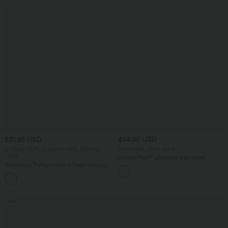
$31.95 USD
$44.95 USD
2 Stück -10%, 3 Stück -15%, 4 Stück
2 für 69 €, 3 für 99 €
-20%
Halara Flex™ plissierte dehnbare
Softlyzero™ Airy - 2-in-1 Yoga-Shorts
Stoffhose mit hohem Bund,
mit superhohem Bund, mehreren
Seitentaschen und geradem Bein
+23
Taschen und InstantCool - 17,78 cm
Sale