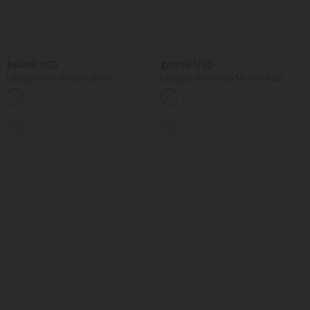
$64.95 USD
$50.95 USD
Lässige Jeans aus Lyocell mit
Lässiges, ärmelloses Midikleid mit
mittelhohem Bund, mehreren Taschen
Rundhalsausschnitt, integriertem BH
und Kordelzug
und Rüschensaum
Sale
Sale