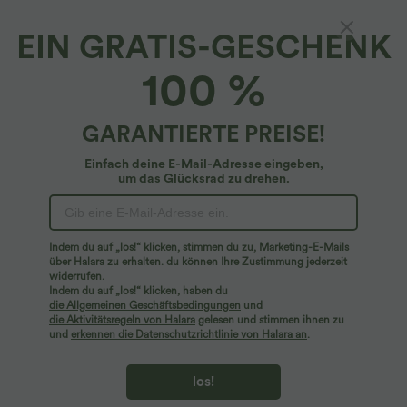
EIN GRATIS-GESCHENK
Golf-Hose mit hohem Bund, Seitentaschen,
100 %
Golf-Tee-Taschen und ausgestelltem Bein -
schnelltrocknend, UPF40+
2.5
(
2
)
GARANTIERTE PREISE!
$29.95 USD
$44.95 USD
Einfach deine E-Mail-Adresse eingeben,
um das Glücksrad zu drehen.
Indem du auf „los!“ klicken, stimmen du zu, Marketing-E-Mails
über Halara zu erhalten. du können Ihre Zustimmung jederzeit
widerrufen.
Indem du auf „los!“ klicken, haben du
die Allgemeinen Geschäftsbedingungen
und
die Aktivitätsregeln von Halara
gelesen und stimmen ihnen zu
und
erkennen die Datenschutzrichtlinie von Halara an
.
los!