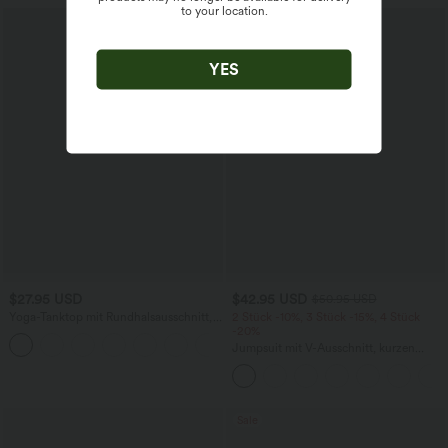
to your location.
Sale
YES
$27.95 USD
$42.95 USD
$50.95 USD
Yoga-Tanktop mit Rundhalsausschnitt,
2 Stück -10%, 3 Stück -15%, 4 Stück
Rüschen und InstantCool
-20%
+16
Jumpsuit mit V-Ausschnitt, kurzen
Ärmeln, plissierten Seitentaschen und
weitem Bein, fließendem Waffelmuster
Sale