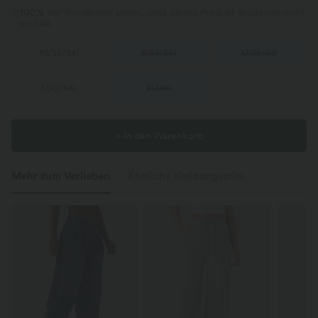
100%
der Kundinnen sagen, dass dieses Produkt größengerecht
ausfällt.
XS
(
32/34
)
S
(
34/36
)
M
(
38/40
)
L
(
42/44
)
XL
(
46
)
+ In den Warenkorb
Mehr zum Verlieben
Ähnliche Kleidungsstile