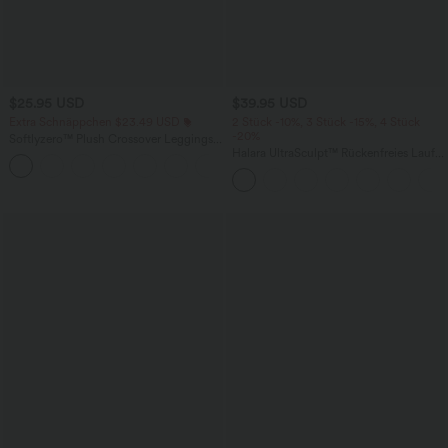
$25.95 USD
$39.95 USD
Extra Schnäppchen $23.49 USD
2 Stück -10%, 3 Stück -15%, 4 Stück
-20%
Softlyzero™ Plush Crossover Leggings
mit Taschen
Halara UltraSculpt™ Rückenfreies Lauf-
+16
Tanktop mit U-Ausschnitt und
überkreuztem, abgerundetem Saum