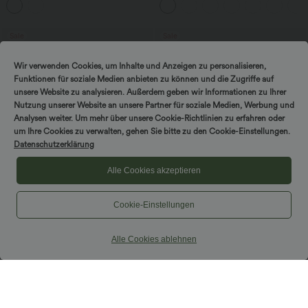
- 7,6 cm
Bauchkontrolle
Sale
Sale
Wir verwenden Cookies, um Inhalte und Anzeigen zu personalisieren,
Funktionen für soziale Medien anbieten zu können und die Zugriffe auf
unsere Website zu analysieren. Außerdem geben wir Informationen zu Ihrer
Nutzung unserer Website an unsere Partner für soziale Medien, Werbung und
Analysen weiter. Um mehr über unsere Cookie-Richtlinien zu erfahren oder
um Ihre Cookies zu verwalten, gehen Sie bitte zu den Cookie-Einstellungen.
Datenschutzerklärung
Alle Cookies akzeptieren
Cookie-Einstellungen
$44.95 USD
$56.95 USD
Alle Cookies ablehnen
2 Stück -10%, 3 Stück -15%, 4 Stück
2 Stück -10%, 3 Stück -15%, 4 Stück
-20%
-20%
Lässige Cordhose mit mittelhohem
Halara Flex™ - Lässige, gewaschene
Bund, Reißverschluss und Seitentaschen
Baggy-Jeans aus drapiertem Lyocell mit
+7
mittelhohem Bund, mehreren Taschen
und weitem Bein