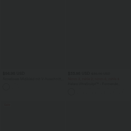
$56.95 USD
$33.95 USD
$36.95 USD
Ärmelloses Midikleid mit V-Ausschnitt,
Nimm 3, zahle 2; nimm 6, zahle 4
Seitentaschen und Reißverschluss
Halara UltraSculpt™ - Formende
Workout-Leggings mit hohem Bund,
Seitentaschen und Bauchkontrolle
Sale