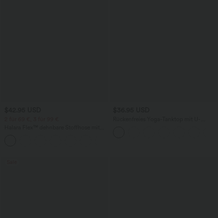
$42.95 USD
$36.95 USD
2 für 69 €, 3 für 99 €
Rückenfreies Yoga-Tanktop mit U-
Ausschnitt, überkreuzten Trägern und
Halara Flex™ dehnbare Stoffhose mit
abgerundetem Saum
hohem Bund, Waffelmuster,
+20
Seitentaschen und weitem Bein
Sale