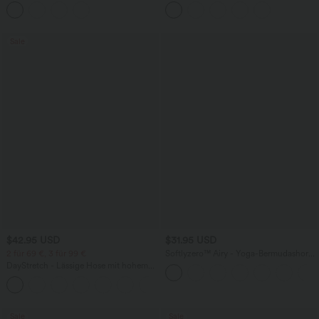
Rundhalsausschnitt und Seitentaschen
aus Kunstleder mit hohem Bund und
abgerundetem Saum
Sale
$42.95 USD
$31.95 USD
2 für 69 €, 3 für 99 €
Softlyzero™ Airy - Yoga-Bermudashorts
mit hohem Bund, mehreren Taschen
DayStretch - Lässige Hose mit hohem
und InstantCool
Bund, Seitentaschen und Barrel-Leg
+5
Sale
Sale