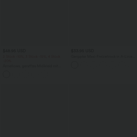
$48.95 USD
$33.95 USD
2 Stück -10%, 3 Stück -15%, 4 Stück
Gerippter Maxi-Freizeitrock in A-Linie
-20%
mit hohem Bund und Schlitzsaum
Ärmelloses, gerafftes Midikleid mit
eckigem Ausschnitt, integriertem BH
und überkreuztem Rückendesign