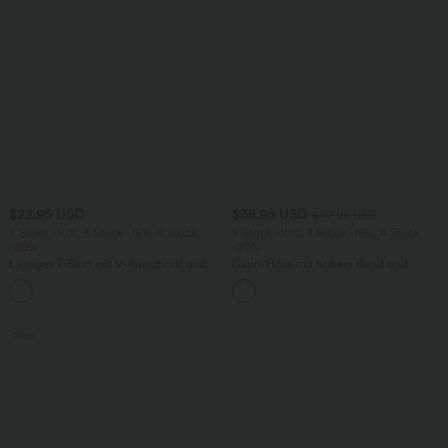
$22.95 USD
$38.95 USD
$42.95 USD
2 Stück -10%, 3 Stück -15%, 4 Stück
2 Stück -10%, 3 Stück -15%, 4 Stück
-20%
-20%
Lässiges T-Shirt mit V-Ausschnitt und
Capri-Hose mit hohem Bund und
kurzen Ärmeln
Seitentaschen - leinenähnliches Material
+9
Sale