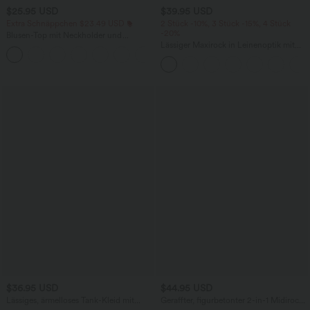
$25.95 USD
$39.95 USD
Extra Schnäppchen $23.49 USD
2 Stück -10%, 3 Stück -15%, 4 Stück
-20%
Blusen-Top mit Neckholder und
Schlüssellochausschnitt, plissiert,
Lässiger Maxirock in Leinenoptik mit
+3
ärmellos, abgerundeter Saum
hohem Bund und Kordelzug
$36.95 USD
$44.95 USD
Lässiges, ärmelloses Tank-Kleid mit
Geraffter, figurbetonter 2-in-1 Midirock