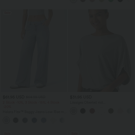
Sale
$61.95 USD
$31.95 USD
$64.95 USD
2 Stück -10%, 3 Stück -15%, 4 Stück
Lässiges Oberteil mit
-20%
Rundhalsausschnitt und
Fledermausärmeln
Halara Flex™ Baggy Jeans Low Rise mit
Knopf und Reißverschluss, mehreren
+5
Taschen, weitem Bein
Sale
Sale