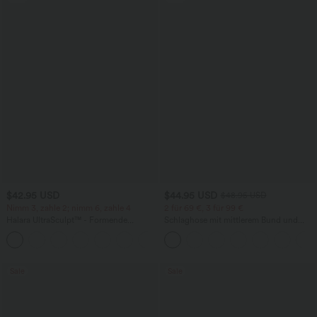
$42.95 USD
$44.95 USD
$48.95 USD
Nimm 3, zahle 2; nimm 6, zahle 4
2 für 69 €, 3 für 99 €
Halara UltraSculpt™ - Formende
Schlaghose mit mittlerem Bund und
Workout-Leggings mit hohem Bund,
seitlichen Reißverschlusstaschen
+13
Seitentaschen, Booty-Scrunch und
Bauchkontrolle
Sale
Sale