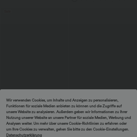
Sale
$25.95 USD
$52.95 USD
$61.95 USD
Wir verwenden Cookies, um Inhalte und Anzeigen zu personalisieren,
Extra Schnäppchen $23.49 USD
limited time sale
Funktionen für soziale Medien anbieten zu können und die Zugriffe auf
Softlyzero™ Plush Crossover Leggings
Lässiger, rückenfreier Jumpsuit mit
mit Taschen
Seitentaschen
unsere Website zu analysieren. Außerdem geben wir Informationen zu Ihrer
+16
Nutzung unserer Website an unsere Partner für soziale Medien, Werbung und
Analysen weiter. Um mehr über unsere Cookie-Richtlinien zu erfahren oder
um Ihre Cookies zu verwalten, gehen Sie bitte zu den Cookie-Einstellungen.
Sale
Datenschutzerklärung