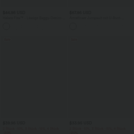
$44.95 USD
$67.95 USD
Halara Flex™ - Lässige Baggy-Denim-
Ärmelloser Jumpsuit mit U-Boot-
Shorts mit hohem Crossover-Bund und
Ausschnitt, Seitentaschen, seitlichen
mehreren Taschen
Bindebändern, Streifen und InstantCool
- Easy Peezy Edition
Sale
Sale
$39.95 USD
$33.95 USD
2 Stück -10%, 3 Stück -15%, 4 Stück
2 Stück -10%, 3 Stück -15%, 4 Stück
-20%
-20%