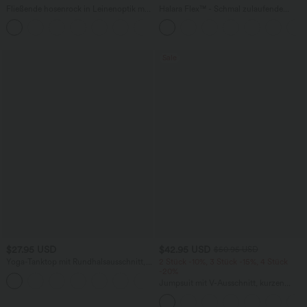
Fließende hosenrock in Leinenoptik mit
Halara Flex™ - Schmal zulaufende
mittelhohem Bund, Seitentaschen und
Bürohose mit hohem Bund,
+1
weitem Bein
Seitentaschen und Waffelstoff
Sale
$27.95 USD
$42.95 USD
$50.95 USD
Yoga-Tanktop mit Rundhalsausschnitt,
2 Stück -10%, 3 Stück -15%, 4 Stück
Rüschen und InstantCool
-20%
+16
Jumpsuit mit V-Ausschnitt, kurzen
Ärmeln, plissierten Seitentaschen und
weitem Bein, fließendem Waffelmuster