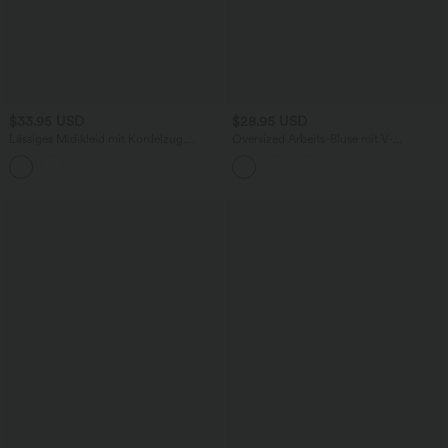
$33.95 USD
$28.95 USD
Lässiges Midikleid mit Kordelzug,
Oversized Arbeits-Bluse mit V-
Schlitz und geschwungenem Saum
Ausschnitt und kurzen Ärmeln -
knitterfrei