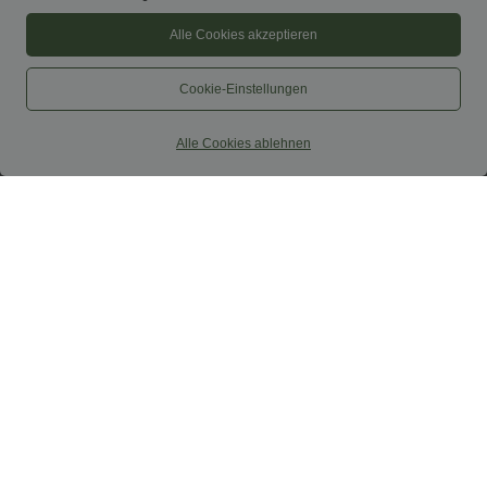
Alle Cookies akzeptieren
Cookie-Einstellungen
Alle Cookies ablehnen
$56.95 USD
$44.95 USD
Ärmelloses Midikleid mit V-Ausschnitt,
2 Stück -10%, 3 Stück -15%, 4 Stück
Seitentaschen und Reißverschluss
-20%
Lässige Cordhose mit mittelhohem
Bund, Reißverschluss und Seitentaschen
Sale
Sale