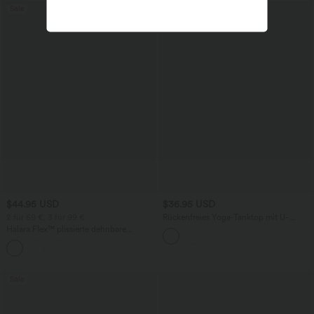
Sale
$44.95 USD
$36.95 USD
2 für 69 €, 3 für 99 €
Rückenfreies Yoga-Tanktop mit U-
Ausschnitt, überkreuzten Trägern und
Halara Flex™ plissierte dehnbare
abgerundetem Saum
Stoffhose mit hohem Bund,
+23
Seitentaschen und geradem Bein
Sale