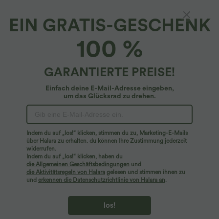
EIN GRATIS-GESCHENK
Lässiger Mini-Hosenrock aus Kunstleder mit
100 %
hohem Bund
3.9
(
69
)
GARANTIERTE PREISE!
$36.95 USD
Einfach deine E-Mail-Adresse eingeben,
um das Glücksrad zu drehen.
Indem du auf „los!“ klicken, stimmen du zu, Marketing-E-Mails
über Halara zu erhalten. du können Ihre Zustimmung jederzeit
widerrufen.
Indem du auf „los!“ klicken, haben du
die Allgemeinen Geschäftsbedingungen
und
die Aktivitätsregeln von Halara
gelesen und stimmen ihnen zu
und
erkennen die Datenschutzrichtlinie von Halara an
.
los!