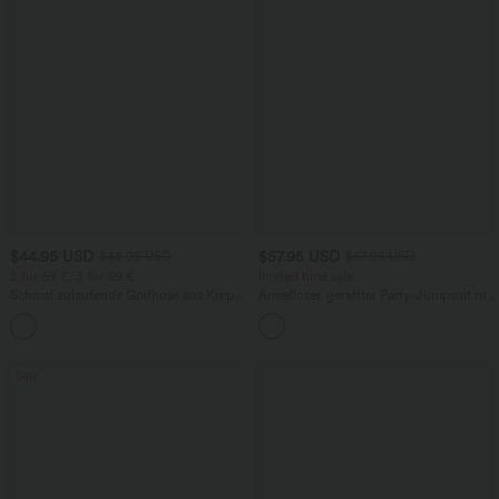
$44.95 USD
$57.95 USD
$48.95 USD
$67.95 USD
2 für 69 €, 3 für 99 €
limited time sale
Schmal zulaufende Golfhose aus Krepp
Ärmelloser, geraffter Party-Jumpsuit mit
mit hohem Bund und Seitentaschen
V-Ausschnitt, Seitentaschen und
unsichtbarem Reißverschluss - pipi-
praktisch
Sale