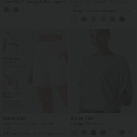
Halara Flex™ - Lässige Ballon-Joggers
2 Stück -10%, 3 Stück -15%, 4 Stück
aus Denim mit mittelhohem Bund und
-20%
mehreren Taschen
Lässige Hose mit Leinengefühl, hoher
Taille, Kordelzug an der Seite und
weitem Bein
Sale
$31.95 USD
$31.95 USD
2 Stück -10%, 3 Stück -15%, 4 Stück
Lässiges Oberteil mit
-20%
Rundhalsausschnitt und
Fledermausärmeln
Softlyzero™ Airy - 2-in-1 Yoga-Shorts