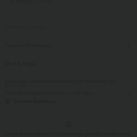
bei Bestellung ab $77 USD
PRODUKT ID: 02724842
Passform & Features
Für: Freizeitaktivitäten
flacher Bund
asymmetrisch
Stoff & Pflege
Reißverschluss
Mini
mit hohem Bund
Kostenloser Standardversand bei einer Bestellung über
$77.37 USD
Vier-Wege-Stretch
Einfache Rückgabe innerhalb von 30 Tagen
Einfache Bezahlung
Einige Artikel werden mit Markenlogo geliefert, andere ohne.