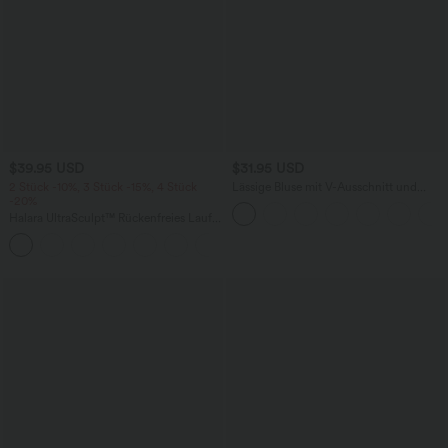
$39.95 USD
$31.95 USD
2 Stück -10%, 3 Stück -15%, 4 Stück
Lässige Bluse mit V-Ausschnitt und
-20%
kurzen Puffärmeln
Halara UltraSculpt™ Rückenfreies Lauf-
Tanktop mit U-Ausschnitt und
+11
überkreuztem, abgerundetem Saum