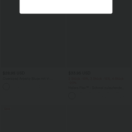
$28.95 USD
$33.95 USD
Oversized Arbeits-Bluse mit V-
2 Stück -10%, 3 Stück -15%, 4 Stück
Ausschnitt und kurzen Ärmeln -
-20%
+1
knitterfrei
Halara Flex™ - Schmal zulaufende
Bürohose mit hohem Bund,
Seitentaschen und Waffelstoff
Sale