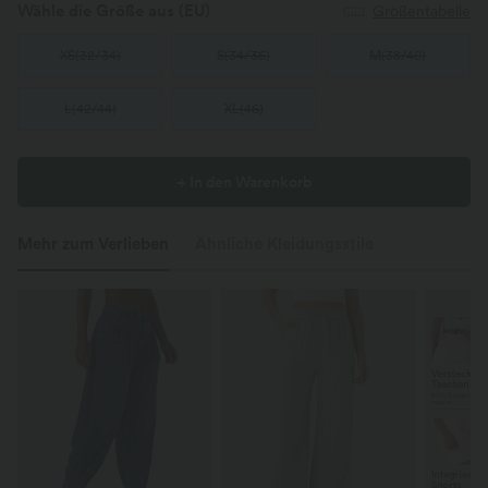
Wähle die Größe aus
(EU)
Größentabelle
XS
(
32/34
)
S
(
34/36
)
M
(
38/40
)
L
(
42/44
)
XL
(
46
)
+ In den Warenkorb
Mehr zum Verlieben
Ähnliche Kleidungsstile