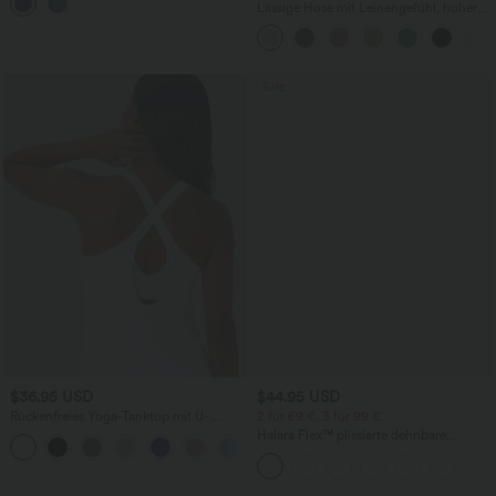
mehreren Taschen
Lässige Hose mit Leinengefühl, hoher
Taille, Kordelzug an der Seite und
weitem Bein
Sale
$36.95 USD
$44.95 USD
Rückenfreies Yoga-Tanktop mit U-
2 für 69 €, 3 für 99 €
Ausschnitt, überkreuzten Trägern und
Halara Flex™ plissierte dehnbare
abgerundetem Saum
Stoffhose mit hohem Bund,
Seitentaschen und geradem Bein