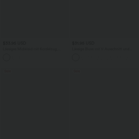
$33.95 USD
$31.95 USD
Lässiges Midikleid mit Kordelzug,
Lässige Bluse mit V-Ausschnitt und
Schlitz und geschwungenem Saum
kurzen Puffärmeln
Sale
Sale