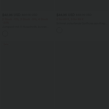
$42.95 USD
$44.95 USD
$50.95 USD
$48.95 USD
2 Stück -10%, 3 Stück -15%, 4 Stück
2 für 69 €, 3 für 99 €
-20%
Schmal zulaufende Golfhose aus Krepp
Jumpsuit mit V-Ausschnitt, kurzen
mit hohem Bund und Seitentaschen
Ärmeln, plissierten Seitentaschen und
+5
weitem Bein, fließendem Waffelmuster
Sale