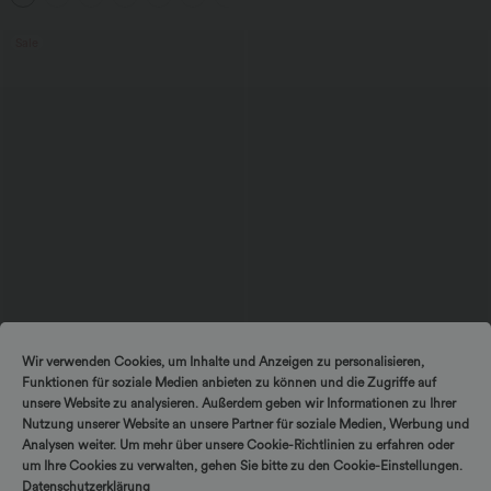
Sale
$25.95 USD
$56.95 USD
Wir verwenden Cookies, um Inhalte und Anzeigen zu personalisieren,
Extra Schnäppchen $23.49 USD
Ärmelloses Midikleid mit V-Ausschnitt,
Funktionen für soziale Medien anbieten zu können und die Zugriffe auf
Seitentaschen und Reißverschluss
Softlyzero™ Plush Crossover Leggings
mit Taschen
unsere Website zu analysieren. Außerdem geben wir Informationen zu Ihrer
+16
Nutzung unserer Website an unsere Partner für soziale Medien, Werbung und
Analysen weiter. Um mehr über unsere Cookie-Richtlinien zu erfahren oder
um Ihre Cookies zu verwalten, gehen Sie bitte zu den Cookie-Einstellungen.
Sale
Datenschutzerklärung