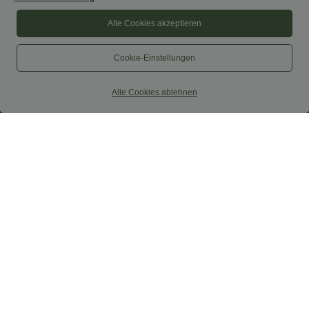
Alle Cookies akzeptieren
Cookie-Einstellungen
Alle Cookies ablehnen
$44.95 USD
$52.95 USD
$61.95 USD
2 Stück -10%, 3 Stück -15%, 4 Stück
limited time sale
-20%
Lässiger, rückenfreier Jumpsuit mit
Lässige Cordhose mit mittelhohem
Seitentaschen
Bund, Reißverschluss und Seitentaschen
+7
Sale