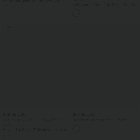
Ärmelloser, geraffter Party-Jumpsuit mit
V-Ausschnitt, Seitentaschen und
Softlyzero™ Airy - 2-in-1 Yoga-Shorts
+7
unsichtbarem Reißverschluss - pipi-
mit superhohem Bund, mehreren
praktisch
Taschen und InstantCool - 17,78 cm
Sale
$39.95 USD
$67.95 USD
2 Stück -10%, 3 Stück -15%, 4 Stück
Ärmelloser Jumpsuit mit U-Boot-
-20%
Ausschnitt, Seitentaschen, seitlichen
Bindebändern, Streifen und InstantCool
Halara UltraSculpt™ Rückenfreies Lauf-
- Easy Peezy Edition
Tanktop mit U-Ausschnitt und
+11
überkreuztem, abgerundetem Saum