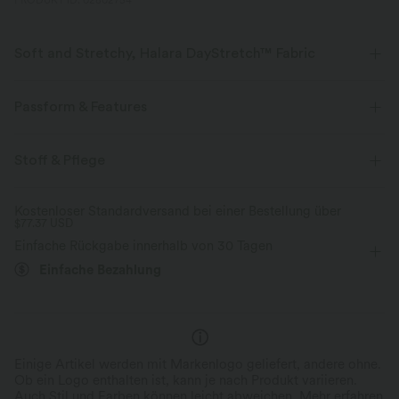
PRODUKT ID: 02802754
Soft and Stretchy, Halara DayStretch™ Fabric
Feel-good comfort that's soft, stretchy, and breathable enough for any
activity.
Passform & Features
Vier-Wege-Stretch
Atmungsaktiv
flacher Bund
überziehen
Wandern
Stoff & Pflege
Kontrastierende Farben
7/8-Länge
mit hohem Bund
weich
Feuchtigkeitsableitend
Kostenloser Standardversand bei einer Bestellung über
$77.37 USD
eng geschnitten
Hohe Dehnung
Vier-Wege-Stretch
Verbesserte Selbstglättung
Einfache Rückgabe innerhalb von 30 Tagen
Skinny / Hauteng
Einfache Bezahlung
Einige Artikel werden mit Markenlogo geliefert, andere ohne.
Ob ein Logo enthalten ist, kann je nach Produkt variieren.
Auch Stil und Farben können leicht abweichen.
Mehr erfahren