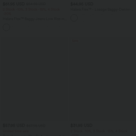
$61.95 USD
$44.95 USD
$64.95 USD
2 Stück -10%, 3 Stück -15%, 4 Stück
Halara Flex™ - Lässige Baggy-Denim-
-20%
Shorts mit hohem Crossover-Bund und
mehreren Taschen
Halara Flex™ Baggy Jeans Low Rise mit
Knopf und Reißverschluss, mehreren
+5
Taschen, weitem Bein
Sale
$57.95 USD
$31.95 USD
$67.95 USD
limited time sale
2 Stück -10%, 3 Stück -15%, 4 Stück
-20%