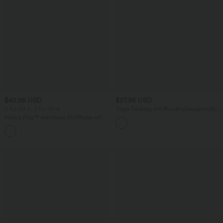
$42.95 USD
$27.95 USD
2 für 69 €, 3 für 99 €
Yoga-Tanktop mit Rundhalsausschnitt,
Rüschen und InstantCool
Halara Flex™ dehnbare Stoffhose mit
hohem Bund, Waffelmuster,
+20
Seitentaschen und weitem Bein