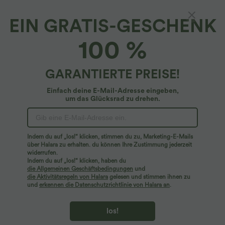
EIN GRATIS-GESCHENK
Halara DayStretch*
100 %
DayStretch - Schmale Hose mit hohem Bund,
Seitentaschen und Kontrast-Suede
4.7
(
11
)
GARANTIERTE PREISE!
$39.95 USD
Einfach deine E-Mail-Adresse eingeben,
um das Glücksrad zu drehen.
Indem du auf „los!“ klicken, stimmen du zu, Marketing-E-Mails
über Halara zu erhalten. du können Ihre Zustimmung jederzeit
widerrufen.
Indem du auf „los!“ klicken, haben du
die Allgemeinen Geschäftsbedingungen
und
die Aktivitätsregeln von Halara
gelesen und stimmen ihnen zu
und
erkennen die Datenschutzrichtlinie von Halara an
.
los!