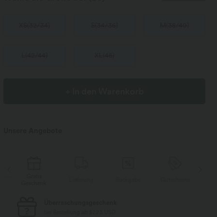
XS
(
32/34
)
S
(
34/36
)
M
(
38/40
)
L
(
42/44
)
XL
(
46
)
+ In den Warenkorb
Unsere Angebote
Gratis
Gratis
Lieferung
Rückgabe
Gutscheine
Geschenk
Geschenk
Kostenloser Standard-Versand
bei Bestellung ab $77 USD