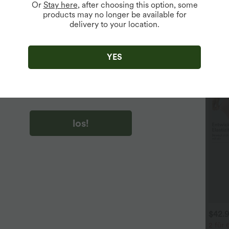
Or
Stay here
, after choosing this option, some
products may no longer be available for
delivery to your location.
u auf „los!“ klicken, stimmen du zu, Marketing-E-Mails über
zu erhalten. du können Ihre Zustimmung jederzeit widerrufen.
YES
u auf „los!“ klicken, haben du
lgemeinen Geschäftsbedingungen
und
ivitätsregeln von Halara
gelesen und stimmen ihnen zu und
n die Datenschutzrichtlinie von Halara an
.
los!
$44.95 USD
$31.95 USD
$42.
 für 69 €, 3 für 99 €
Lässiges Oberteil mit
2 für 