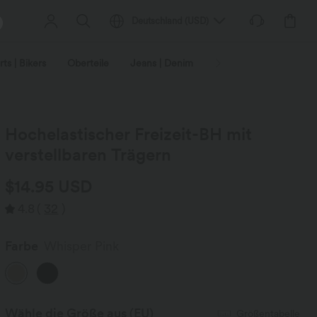
Deutschland
(
USD
)
ts | Bikers
Oberteile
Jeans | Denim
Leggings
Plus-Size
Hochelastischer Freizeit-BH mit
verstellbaren Trägern
$14.95 USD
4.8
(
32
)
Farbe
Whisper Pink
Wähle die Größe aus
(EU)
Größentabelle