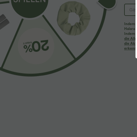
Indem d
Halara 
Indem d
Mehr zum Verlieben
Ähnliche Kleidungsstile
die Al
die Akt
erkenne
$39.95 USD
$61.95 USD
$67.95 USD
2 Stück -10%, 3 Stück -15%, 4
Halara Flex™ - Lässige
2