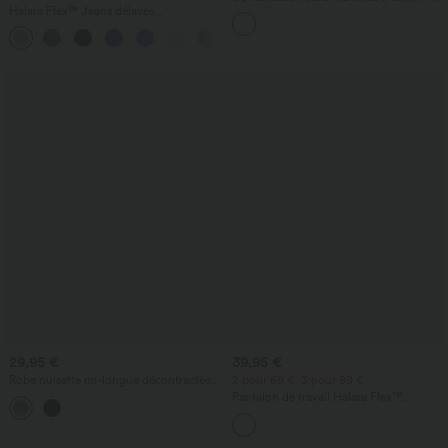
Halara Flex™ Jeans délavés
avec poche froncée - Easy Peezy
décontractés, coupe baggy à jambe
+5
large, taille basse asymétrique, poches
zippées
29,95 €
39,95 €
Robe nuisette mi-longue décontractée à
2 pour 69 €, 3 pour 99 €
cordon, ourlet fendu incurvé
Pantalon de travail Halara Flex™
DayStretch à taille haute, avec poches et
coupe droite