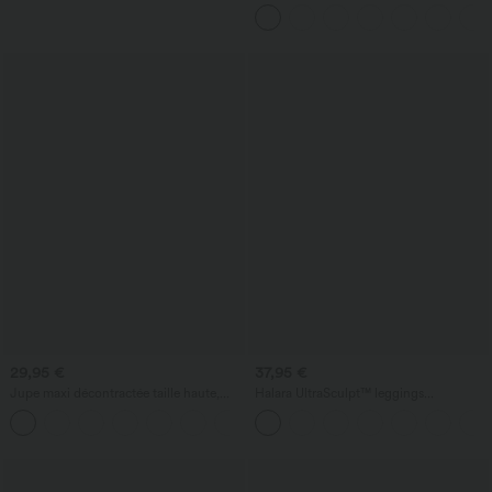
fluide, effet lin, avec poche
29,95 €
37,95 €
Jupe maxi décontractée taille haute,
Halara UltraSculpt™ leggings
coupe trapèze (A-line) à ourlet côtelé
d'entraînement taille haute — fronces
liftantes pour le fessier, maintien gainant
du ventre et poche