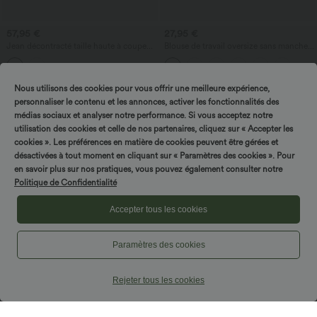
57,95 €
27,95 €
Jean décontracté taille haute à coupe
Blouse de travail oversize sans manches,
large avec poches
col en V, anti‑froissement
Nous utilisons des cookies pour vous offrir une meilleure expérience,
personnaliser le contenu et les annonces, activer les fonctionnalités des
médias sociaux et analyser notre performance. Si vous acceptez notre
utilisation des cookies et celle de nos partenaires, cliquez sur « Accepter les
cookies ». Les préférences en matière de cookies peuvent être gérées et
désactivées à tout moment en cliquant sur « Paramètres des cookies ». Pour
en savoir plus sur nos pratiques, vous pouvez également consulter notre
Politique de Confidentialité
Accepter tous les cookies
Paramètres des cookies
Rejeter tous les cookies
29,95 €
32,95 €
32,95 €
Achetez-en 3, payez-en 2 ; achetez-en
Halara Flex™ leggings de travail en