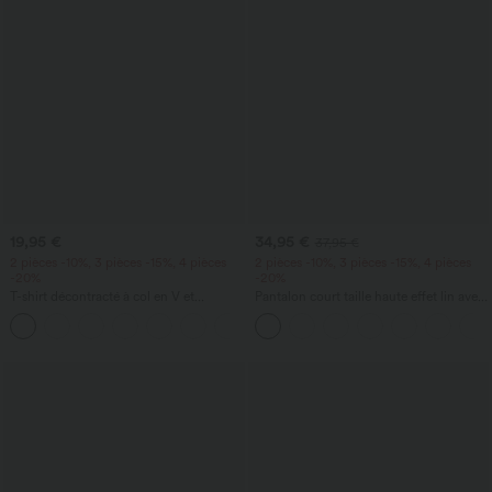
19,95 €
34,95 €
37,95 €
2 pièces -10%, 3 pièces -15%, 4 pièces
2 pièces -10%, 3 pièces -15%, 4 pièces
-20%
-20%
T-shirt décontracté à col en V et
Pantalon court taille haute effet lin avec
manches courtes
poche zippée
+9