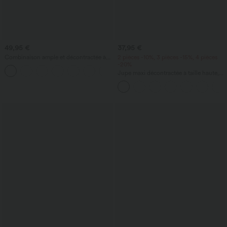
49,95 €
37,95 €
Combinaison ample et décontractée à
2 pièces -10%, 3 pièces -15%, 4 pièces
col bateau, manches courtes et cordon,
-20%
avec poches - édition Easy Peezy
Jupe maxi décontractée à taille haute,
ruchée et fluide