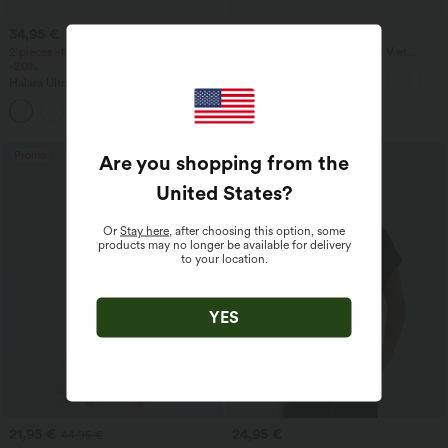
34,95 €
27,95 €
2 pièces -10%, 3 pièces -15%, 4 pièces
Blouse décontractée à col en V et
-20%
manches courtes bouffantes
Halara UltraSculpt™ Débardeur de sport
à col rond et ourlet arrondi
+11
Promo
Are you shopping from the
United States
?
Or
Stay here
, after choosing this option, some
products may no longer be available for delivery
to your location.
YES
21,95 €
24,95 €
44,95 €