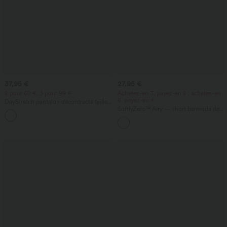
37,95 €
27,95 €
2 pour 69 €, 3 pour 99 €
Achetez-en 3, payez-en 2 ; achetez-en
6, payez-en 4
DayStretch pantalon décontracté taille
haute à jambe en forme de tonneau
SoftlyZero™ Airy — short bermuda de
+5
avec poches
yoga taille haute avec poches,
technologie InstantCool