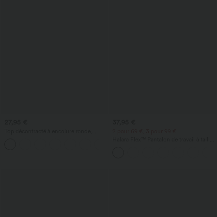
27,95 €
37,95 €
Top décontracté à encolure ronde,
2 pour 69 €, 3 pour 99 €
manches chauve-souris et coupe ample
Halara Flex™ Pantalon de travail à taille
+1
haute, jambe large, avec poches, en
maille gaufrée