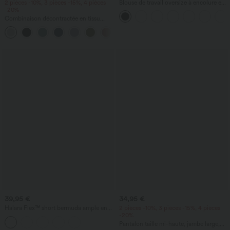
2 pièces -10%, 3 pièces -15%, 4 pièces
Blouse de travail oversize à encolure en
-20%
V, manches courtes, en tissu
anti‑froissage
Combinaison décontractée en tissu
gaufré, col en V, manches courtes,
+5
poches latérales, jambes larges et coupe
fluide
39,95 €
34,95 €
Halara Flex™ short bermuda ample en
2 pièces -10%, 3 pièces -15%, 4 pièces
denim, taille haute croisée avec effet
-20%
gainant sur le ventre, avec poches.
Pantalon taille mi-haute, jambe large,