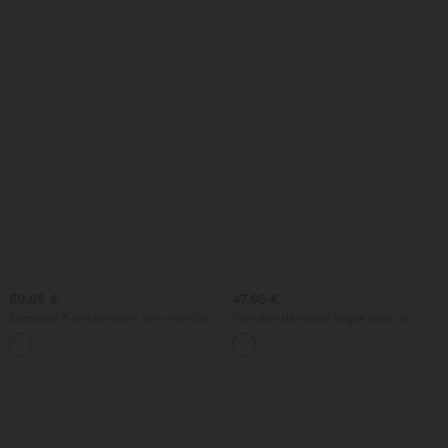
59,95 €
47,95 €
Breezeful™ combinaison sans manches
Pantalon de travail ample taille mi-
à séchage rapide avec poches - édition
haute, coupe « barrel » (jambe en forme
Easy Peezy
de tonneau) avec poches