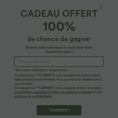
CADEAU OFFERT
Halara Flex™ Pantalon de travail taille haute à
100%
nouer sur les côtés, coupe à jambe large
4.2
(
137
)
de chance de gagner
49,95 €
2 Stück -10%, 3 Stück -15%, 4 Stück -20%
Entrez votre addresse e-mail pour faire
tourner la roue.*
*Nouveaux utilisateurs uniquement.
En cliquant sur "TOURNER !", vous acceptez de recevoir des e-
mails promotionnels d'Halara. Vous pouvez vous désabonner à
tout moment.
En cliquant sur "TOURNER !", vous indiquez avoir lu et accepté
les conditions générales d'Halara
,
les règles de l'activité
et notre
politique de confidentialité
.
TOURNER !