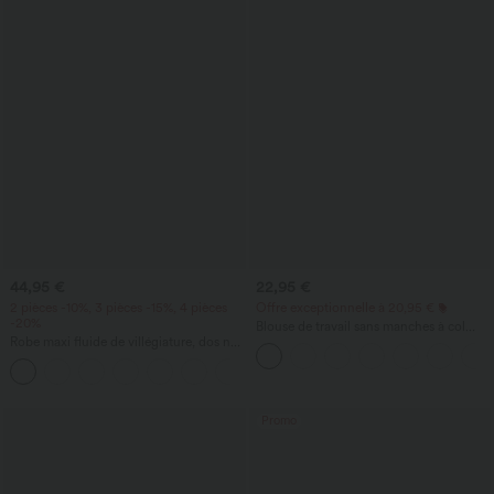
44,95 €
22,95 €
2 pièces -10%, 3 pièces -15%, 4 pièces
Offre exceptionnelle à 20,95 €
-20%
Blouse de travail sans manches à col
Robe maxi fluide de villégiature, dos nu
halter, dos avec ouverture en goutte
torsadé, fendue, avec poches
d'eau et ourlet arrondi
+8
Promo