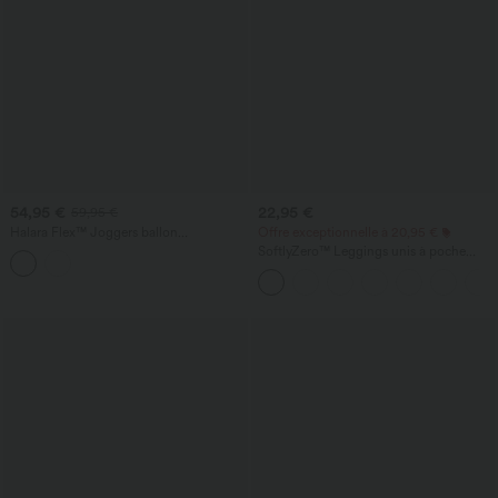
54,95 €
22,95 €
59,95 €
Halara Flex™ Joggers ballon
Offre exceptionnelle à 20,95 €
décontractés en jean, taille mi-haute,
SoftlyZero™ Leggings unis à poche
avec poches
croisée-UPF50+