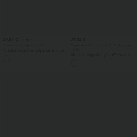
39,95 €
27,95 €
42,95 €
2 pour 69 €, 3 pour 99 €
2 pièces -10%, 3 pièces -15%, 4 pièces
-20%
Pantalon de golf en crêpe, taille haute,
coupe fuselée, avec poches
Shorts de yoga SoftlyZero™ Airy 2-en-1
InstantCool, super taille haute, 7" avec
poches