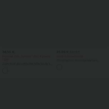
34,95 €
25,95 €
54,95 €
2 pièces -10%, 3 pièces -15%, 4 pièces
vente à durée limitée
-20%
Combinaison décontractée sans
Jupe maxi décontractée taille haute à
manches à dos en U avec poches
cordon, effet lin