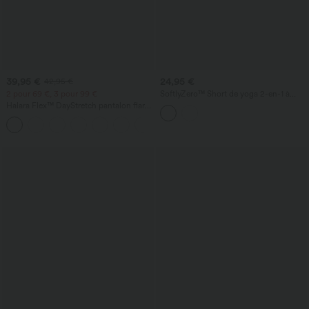
39,95 €
24,95 €
42,95 €
2 pour 69 €, 3 pour 99 €
SoftlyZero™ Short de yoga 2-en-1 à
œillets, taille haute croisée, à séchage
Halara Flex™ DayStretch pantalon flare
rapide, 3'' avec poches
de travail, taille mi-haute, poche latérale
+12
zippée