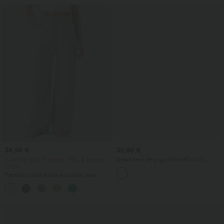
34,95 €
32,95 €
2 pièces -10%, 3 pièces -15%, 4 pièces
Débardeur de yoga InstantCool à
-20%
encolure en U et ourlet arrondi –
UPF50+
Pantalon taille haute à cordon avec
poches, jambe large et coupe ample,
+15
style décontracté, effet lin