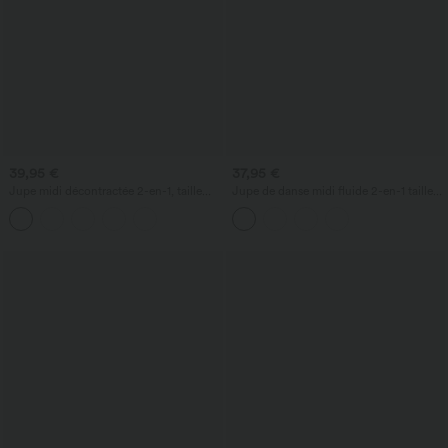
39,95 €
37,95 €
Jupe midi décontractée 2-en-1, taille
Jupe de danse midi fluide 2-en-1 taille
haute à effet gainant, froncée avec
haute avec poche
ourlet arrondi, en polaire et PU