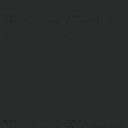
59,95 €
57,95 €
Combinaison de travail sans manches à
Jean décontracté taille mi‑haute, à
encolure bateau, côtés noués, toucher
cordon de serrage, avec poches
+8
frais, rayée, avec poches — Édition Easy
Peezy
39,95 €
42,95 €
2 pièces -10%, 3 pièces -15%, 4 pièces
2 pièces -10%, 3 pièces -15%, 4 pièces