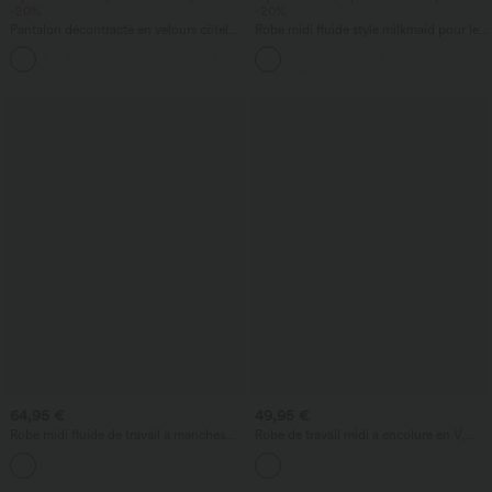
-20%
-20%
Pantalon décontracté en velours côtelé,
Robe midi fluide style milkmaid pour les
taille mi-haute, poche zippée
vacances, encolure carrée, sans
+7
manches, dos nu à lanières croisées,
froncée, avec soutien-gorge intégré
64,95 €
49,95 €
Robe midi fluide de travail à manches
Robe de travail midi à encolure en V,
chauve‑souris, à effet gainant, avec
sans manches, à fermeture éclair à
poches
double sens, avec poches