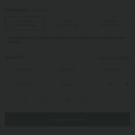
Entrejambe️
Standard
Standard
Petite
Grande
(
160-170 CM
)
(
153-160 CM
)
(
170-180 CM
)
Entrejambe de 72 CM (de l'entrejambe à la cheville) pour les tailles de 160-
170 CM
Taille
(EU)
Guide des tailles
XS
(
32/34
)
S
(
34/36
)
M
(
38/40
)
L
(
42/44
)
XL
(
46
)
1X
2X
3X
+ Ajouter au panier