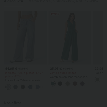
À découvrir
2 Stück -10%, 3 Stück -15%, 4 Stück -20%
St
Promo
54,95 €
25,95 €
29,95 €
57,95 €
59,95 €
2 pièces -10%, 3 pièces -15%, 4
vente à durée limitée
Robe nuis
pièces -20%
décontrac
Combinaison sans manches à
fendu inc
Halara Flex™ Jeans délavés
col en V avec poche froncée -
décontractés, coupe baggy à
Easy Peezy
+5
jambe large, taille basse
asymétrique, poches zippées
Nos offres