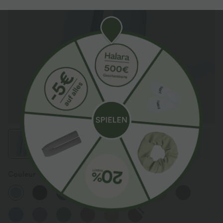
Couleur
Forget-Me-Not
New