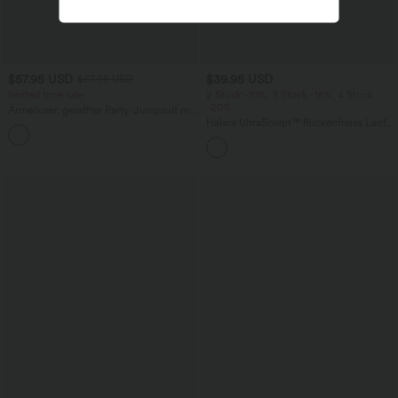
$57.95 USD
$39.95 USD
$67.95 USD
limited time sale
2 Stück -10%, 3 Stück -15%, 4 Stück
-20%
Ärmelloser, geraffter Party-Jumpsuit mit
V-Ausschnitt, Seitentaschen und
Halara UltraSculpt™ Rückenfreies Lauf-
+7
unsichtbarem Reißverschluss - pipi-
Tanktop mit U-Ausschnitt und
praktisch
überkreuztem, abgerundetem Saum