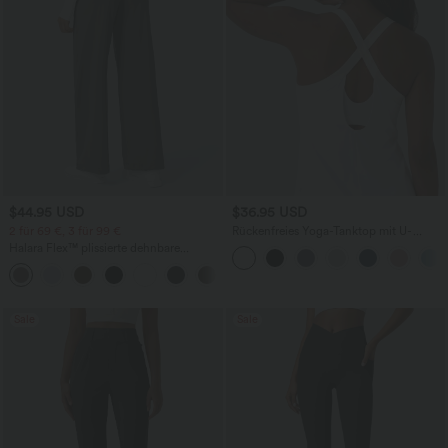
$44.95 USD
$36.95 USD
2 für 69 €, 3 für 99 €
Rückenfreies Yoga-Tanktop mit U-
Ausschnitt, überkreuzten Trägern und
Halara Flex™ plissierte dehnbare
abgerundetem Saum
Stoffhose mit hohem Bund,
+23
Seitentaschen und geradem Bein
Sale
Sale