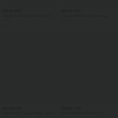
$31.95 USD
$33.95 USD
Lässige Bluse mit V-Ausschnitt und
Lässiges Midikleid mit Kordelzug,
kurzen Puffärmeln
Schlitz und geschwungenem Saum
$44.95 USD
$28.95 USD
Halara Flex™ - Lässige Baggy-Denim-
Oversized Arbeits-Bluse mit V-
Shorts mit hohem Crossover-Bund und
Ausschnitt und kurzen Ärmeln -