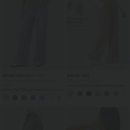
$61.95 USD
$42.95 USD
$64.95 USD
2 Stück -10%, 3 Stück -15%, 4 Stück
2 für 69 €, 3 für 99 €
-20%
Halara Flex™ dehnbare Stoffhose mit
Halara Flex™ Baggy Jeans Low Rise mit
hohem Bund, Waffelmuster,
Knopf und Reißverschluss, mehreren
Seitentaschen und weitem Bein
+5
Taschen, weitem Bein
Sale