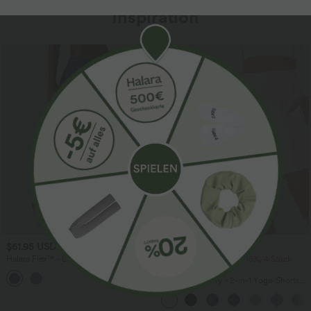
Inspiration
Sale
$61.95 USD
$31.95 USD
$67.95 USD
Halara Flex™ - Lässige Ballon-Joggers
2 Stück -10%, 3 Stück -15%, 4 Stück
aus Denim mit mittelhohem Bund und
-20%
mehreren Taschen
Softlyzero™ Airy - 2-in-1 Yoga-Shorts
mit superhohem Bund, mehreren
Taschen und InstantCool - 17,78 cm