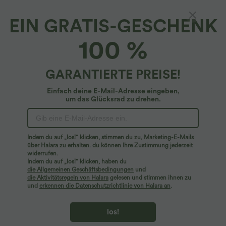
EIN GRATIS-GESCHENK
100 %
GARANTIERTE PREISE!
Einfach deine E-Mail-Adresse eingeben,
um das Glücksrad zu drehen.
Hoppla!
Wir können die von Ihnen gesuchte Seite nicht
Indem du auf „los!“ klicken, stimmen du zu, Marketing-E-Mails
finden.
über Halara zu erhalten. du können Ihre Zustimmung jederzeit
widerrufen.
Indem du auf „los!“ klicken, haben du
Mehr einkaufen
die Allgemeinen Geschäftsbedingungen
und
die Aktivitätsregeln von Halara
gelesen und stimmen ihnen zu
und
erkennen die Datenschutzrichtlinie von Halara an
.
los!