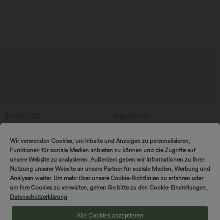
$67.95 USD
$48.95 USD
Ärmelloser Jumpsuit mit U-Boot-
2 Stück -10%, 3 Stück -15%, 4 Stück
Ausschnitt, Seitentaschen, seitlichen
-20%
+8
Bindebändern, Streifen und InstantCool
Ärmelloses, gerafftes Midikleid mit
Wir verwenden Cookies, um Inhalte und Anzeigen zu personalisieren,
- Easy Peezy Edition
eckigem Ausschnitt, integriertem BH
Funktionen für soziale Medien anbieten zu können und die Zugriffe auf
und überkreuztem Rückendesign
unsere Website zu analysieren. Außerdem geben wir Informationen zu Ihrer
Nutzung unserer Website an unsere Partner für soziale Medien, Werbung und
Sale
Sale
Analysen weiter. Um mehr über unsere Cookie-Richtlinien zu erfahren oder
um Ihre Cookies zu verwalten, gehen Sie bitte zu den Cookie-Einstellungen.
Datenschutzerklärung
Alle Cookies akzeptieren