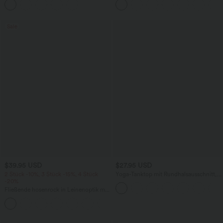
mehreren Taschen
knitterfrei
Sale
$39.95 USD
$27.95 USD
2 Stück -10%, 3 Stück -15%, 4 Stück
Yoga-Tanktop mit Rundhalsausschnitt,
-20%
Rüschen und InstantCool
Fließende hosenrock in Leinenoptik mit
mittelhohem Bund, Seitentaschen und
+1
weitem Bein