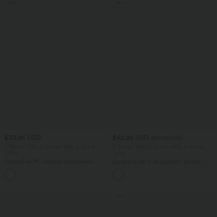
Sale
Sale
$33.95 USD
$42.95 USD
$50.95 USD
2 Stück -10%, 3 Stück -15%, 4 Stück
2 Stück -10%, 3 Stück -15%, 4 Stück
-20%
-20%
Halara Flex™ - Schmal zulaufende
Jumpsuit mit V-Ausschnitt, kurzen
Bürohose mit hohem Bund,
Ärmeln, plissierten Seitentaschen und
+8
Seitentaschen und Waffelstoff
weitem Bein, fließendem Waffelmuster
Sale