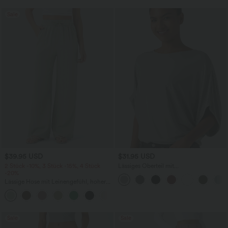
Sale
$39.95 USD
$31.95 USD
2 Stück -10%, 3 Stück -15%, 4 Stück
Lässiges Oberteil mit
-20%
Rundhalsausschnitt und
Fledermausärmeln
Lässige Hose mit Leinengefühl, hoher
Taille, Kordelzug an der Seite und
+15
weitem Bein
Sale
Sale