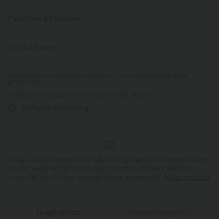
Passform & Features
Für: Yoga, Pilates und Freizeitaktivitäten
flacher Bund
Stoff & Pflege
12,5 cm
mit hohem Bund
eng geschnitten
Kostenloser Standardversand bei einer Bestellung über
$77.37 USD
Vier-Wege-Stretch
Einfache Rückgabe innerhalb von 30 Tagen
Einfache Bezahlung
Einige Artikel werden mit Markenlogo geliefert, andere ohne.
Ob ein Logo enthalten ist, kann je nach Produkt variieren.
Auch Stil und Farben können leicht abweichen.
Mehr erfahren
Inspiration
Bewertungen(4)