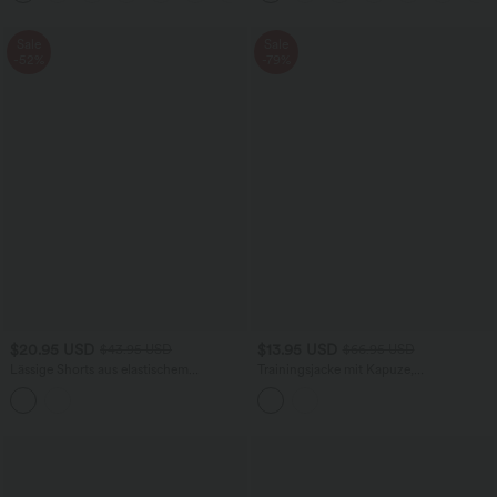
Sale
Sale
-52%
-79%
$20.95 USD
$13.95 USD
$43.95 USD
$66.95 USD
Lässige Shorts aus elastischem
Trainingsjacke mit Kapuze,
Kunstleder mit hohem Bund und
Seitentaschen, langen Ärmeln und
Seitentaschen
Rüschensaum - UPF40+