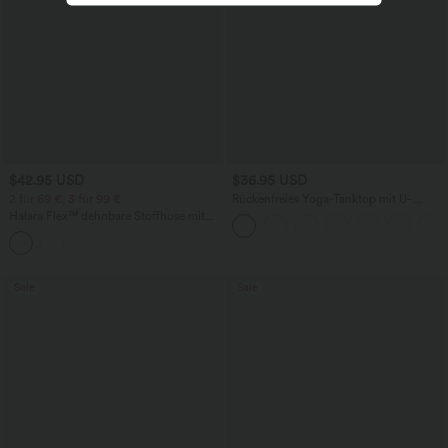
$42.95 USD
$36.95 USD
2 für 69 €, 3 für 99 €
Rückenfreies Yoga-Tanktop mit U-
Ausschnitt, überkreuzten Trägern und
Halara Flex™ dehnbare Stoffhose mit
abgerundetem Saum
hohem Bund, Waffelmuster,
+20
Seitentaschen und weitem Bein
Sale
Sale