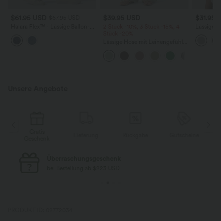
$61.95 USD
$39.95 USD
$31.95 
$67.95 USD
Halara Flex™ - Lässige Ballon-
2 Stück -10%, 3 Stück -15%, 4
Lässiges 
Joggers aus Denim mit
Stück -20%
Rundhals
mittelhohem Bund und
Flederma
Lässige Hose mit Leinengefühl,
mehreren Taschen
hoher Taille, Kordelzug an der
Seite und weitem Bein
Unsere Angebote
Gratis
Grat
Lieferung
Rückgabe
Gutscheine
Geschenk
Gesch
Kostenloser Standard-Versand
bei Bestellung ab $77 USD
PRODUKT ID: 02772034