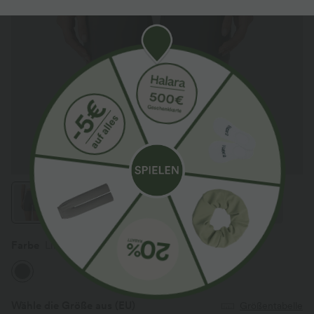
Farbe
Lime Light Green
Wähle die Größe aus
(EU)
Größentabelle