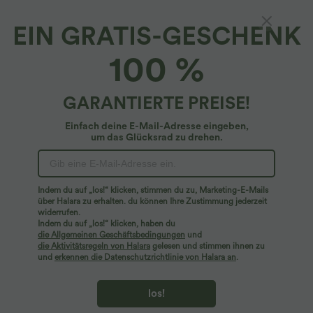
EIN GRATIS-GESCHENK
Workout-Bikershorts mit hohem Bund und
100 %
Seitentaschen - 12,7 cm
4.5
(
4
)
GARANTIERTE PREISE!
$27.95 USD
Einfach deine E-Mail-Adresse eingeben,
um das Glücksrad zu drehen.
Indem du auf „los!“ klicken, stimmen du zu, Marketing-E-Mails
über Halara zu erhalten. du können Ihre Zustimmung jederzeit
widerrufen.
Indem du auf „los!“ klicken, haben du
die Allgemeinen Geschäftsbedingungen
und
die Aktivitätsregeln von Halara
gelesen und stimmen ihnen zu
und
erkennen die Datenschutzrichtlinie von Halara an
.
los!