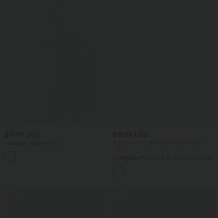
$31.95 USD
$31.95 USD
Lässiges Oberteil mit
2 Stück -10%, 3 Stück -15%, 4 Stück
Rundhalsausschnitt und
-20%
+1
Fledermausärmeln
Softlyzero™ Airy - 2-in-1 Yoga-Shorts
mit superhohem Bund, mehreren
Taschen und InstantCool - 17,78 cm
Sale
Sale