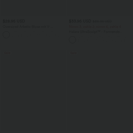
$28.95 USD
$33.95 USD
$36.95 USD
Oversized Arbeits-Bluse mit V-
Nimm 3, zahle 2; nimm 6, zahle 4
Ausschnitt und kurzen Ärmeln -
Halara UltraSculpt™ - Formende
+1
knitterfrei
Workout-Leggings mit hohem Bund,
Seitentaschen und Bauchkontrolle
Sale
Sale