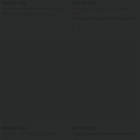
$25.95 USD
$39.95 USD
Extra Schnäppchen $23.49 USD
2 Stück -10%, 3 Stück -15%, 4 Stück
-20%
Blusen-Top mit Neckholder und
Schlüssellochausschnitt, plissiert,
Fließende hosenrock in Leinenoptik mit
+3
ärmellos, abgerundeter Saum
mittelhohem Bund, Seitentaschen und
weitem Bein
Sale
$22.95 USD
$27.95 USD
2 Stück -10%, 3 Stück -15%, 4 Stück
Yoga-Tanktop mit Rundhalsausschnitt,
-20%
Rüschen und InstantCool