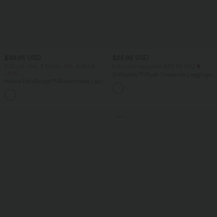
$39.95 USD
$25.95 USD
2 Stück -10%, 3 Stück -15%, 4 Stück
Extra Schnäppchen $23.49 USD
-20%
Softlyzero™ Plush Crossover Leggings
Halara UltraSculpt™ Rückenfreies Lauf-
mit Taschen
Tanktop mit U-Ausschnitt und
+11
überkreuztem, abgerundetem Saum
Sale