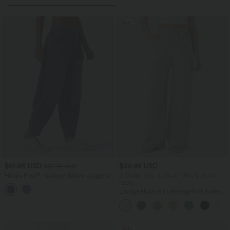
Sale
$61.95 USD
$39.95 USD
$67.95 USD
Halara Flex™ - Lässige Ballon-Joggers
2 Stück -10%, 3 Stück -15%, 4 Stück
aus Denim mit mittelhohem Bund und
-20%
mehreren Taschen
Lässige Hose mit Leinengefühl, hoher
Taille, Kordelzug an der Seite und
weitem Bein
Sale