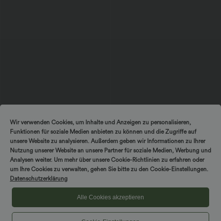
$33.95 USD
$27.95 USD
Wir verwenden Cookies, um Inhalte und Anzeigen zu personalisieren,
DayStretch - Arbeits-Shorts mit hohem
SoftlyZero™ Airy - Super hoch taillierte
Funktionen für soziale Medien anbieten zu können und die Zugriffe auf
Bund, Seitentaschen und weitem Bein
2-in-1-Yoga-Shorts mit Gesäßtasche
+11
und Seitentasche-längere Länge
unsere Website zu analysieren. Außerdem geben wir Informationen zu Ihrer
Nutzung unserer Website an unsere Partner für soziale Medien, Werbung und
Analysen weiter. Um mehr über unsere Cookie-Richtlinien zu erfahren oder
Sale
um Ihre Cookies zu verwalten, gehen Sie bitte zu den Cookie-Einstellungen.
Datenschutzerklärung
Alle Cookies akzeptieren