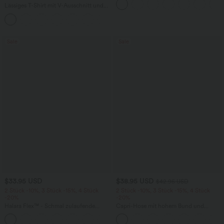
Lässiges T-Shirt mit V-Ausschnitt und
kurzen Ärmeln
+9
Sale
Sale
$33.95 USD
$38.95 USD
$42.95 USD
2 Stück -10%, 3 Stück -15%, 4 Stück
2 Stück -10%, 3 Stück -15%, 4 Stück
-20%
-20%
Halara Flex™ - Schmal zulaufende
Capri-Hose mit hohem Bund und
Bürohose mit hohem Bund,
Seitentaschen - leinenähnliches Material
+8
Seitentaschen und Waffelstoff