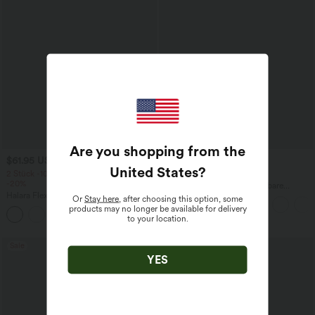
Are you shopping from the
$61.95 USD
$44.95 USD
$64.95 USD
United States
?
2 Stück -10%, 3 Stück -15%, 4 Stück
2 für 69 €, 3 für 99 €
-20%
Halara Flex™ plissierte dehnbare
Halara Flex™ Baggy Jeans Low Rise mit
Stoffhose mit hohem Bund,
Or
Stay here
, after choosing this option, some
Knopf und Reißverschluss, mehreren
Seitentaschen und geradem Bein
products may no longer be available for delivery
+5
Taschen, weitem Bein
to your location.
Sale
YES