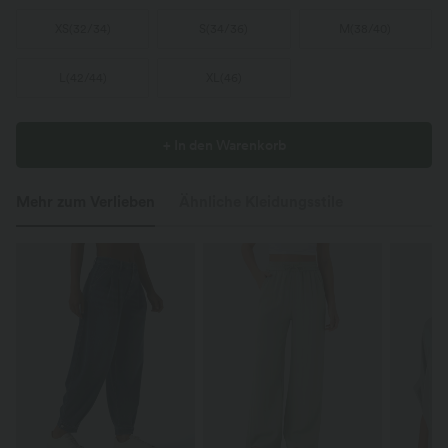
XS
(
32/34
)
S
(
34/36
)
M
(
38/40
)
L
(
42/44
)
XL
(
46
)
+ In den Warenkorb
Mehr zum Verlieben
Ähnliche Kleidungsstile