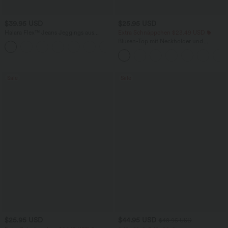
$39.95 USD
$25.95 USD
Halara Flex™ Jeans Jeggings aus
Extra Schnäppchen $23.49 USD
elastischem Strick-Denim mit hohem
Blusen-Top mit Neckholder und
Bund und Gesäßtaschen
Schlüssellochausschnitt, plissiert,
ärmellos, abgerundeter Saum
Sale
Sale
$25.95 USD
$44.95 USD
$48.95 USD