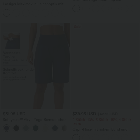
Lässiger Maxirock in Leinenoptik mit
Rundhalsausschnitt und kurzen Ärmeln
hohem Bund und Kordelzug
- UPF50+
Sale
$31.95 USD
$38.95 USD
$42.95 USD
Softlyzero™ Airy - Yoga-Bermudashorts
2 Stück -10%, 3 Stück -15%, 4 Stück
mit hohem Bund, mehreren Taschen
-20%
+16
und InstantCool
Capri-Hose mit hohem Bund und
Seitentaschen - leinenähnliches Material