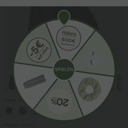
Farbe
Schwarz
Sale
Sale
Inseam️
regulär