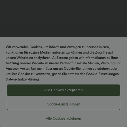
$44.95 USD
$64.95 USD
2 Stück -10%, 3 Stück -15%, 4 Stück
Halara Flex™ Lässige verwaschene
Wir verwenden Cookies, um Inhalte und Anzeigen zu personalisieren,
-20%
Bootcut-Jeans aus elastischem Strick-
Funktionen für soziale Medien anbieten zu können und die Zugriffe auf
Denim mit niedrigem Bund, Knopf,
Lässige Cordhose mit mittelhohem
Reißverschluss und mehreren Taschen
Bund, Reißverschluss und Seitentaschen
unsere Website zu analysieren. Außerdem geben wir Informationen zu Ihrer
+7
Nutzung unserer Website an unsere Partner für soziale Medien, Werbung und
Analysen weiter. Um mehr über unsere Cookie-Richtlinien zu erfahren oder
DREH & GEWINNE!
um Ihre Cookies zu verwalten, gehen Sie bitte zu den Cookie-Einstellungen.
Datenschutzerklärung
Alle Cookies akzeptieren
Cookie-Einstellungen
Alle Cookies ablehnen