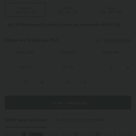
regulär
petite
lang
(
160-170 CM
)
(
153-160 CM
)
(
170-180 CM
)
66 CM Schrittlänge (Schritt bis Knöchel) für Körpergröße 160-170 CM
Wähle die Größe aus
(EU)
Größentabelle
XS
(
32/34
)
S
(
34/36
)
M
(
38/40
)
L
(
42/44
)
XL
(
46
)
1X
2X
3X
+ In den Warenkorb
Mehr zum Verlieben
Ähnliche Kleidungsstile