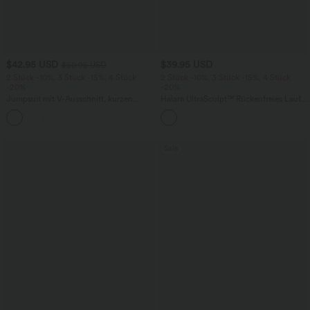
$42.95 USD
$39.95 USD
$50.95 USD
2 Stück -10%, 3 Stück -15%, 4 Stück
2 Stück -10%, 3 Stück -15%, 4 Stück
-20%
-20%
Jumpsuit mit V-Ausschnitt, kurzen
Halara UltraSculpt™ Rückenfreies Lauf-
Ärmeln, plissierten Seitentaschen und
Tanktop mit U-Ausschnitt und
+5
weitem Bein, fließendem Waffelmuster
überkreuztem, abgerundetem Saum
Sale