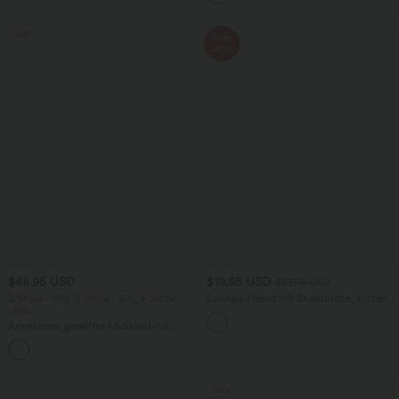
Sale
Sale
-47%
$48.95 USD
$19.95 USD
$37.95 USD
2 Stück -10%, 3 Stück -15%, 4 Stück
Lounge-Hemd mit Brusttasche, kurzen
-20%
Ärmeln und Streifen
Ärmelloses, gerafftes Midikleid mit
eckigem Ausschnitt, integriertem BH
und überkreuztem Rückendesign
Sale