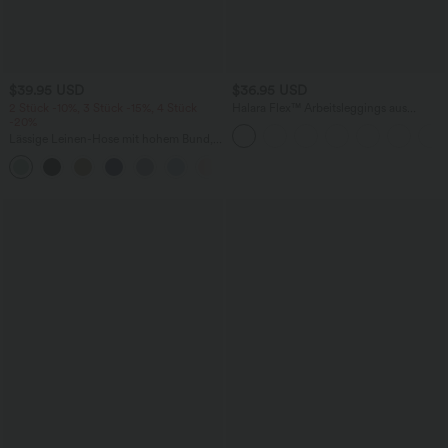
$39.95 USD
$36.95 USD
2 Stück -10%, 3 Stück -15%, 4 Stück
Halara Flex™ Arbeitsleggings aus
-20%
elastischem Strick-Denim mit hohem
Bund und mehreren Taschen
Lässige Leinen-Hose mit hohem Bund,
Kordelzug, weitem Bein und Taschen
+5