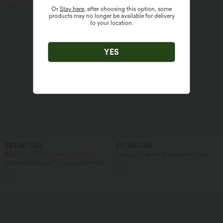
Sale
Or
Stay here
, after choosing this option, some
products may no longer be available for delivery
to your location.
YES
$33.95 USD
$31.95 USD
Nimm 3, zahle 2; nimm 6, zahle 4
Lässige Bluse mit V-Ausschnitt und
kurzen Puffärmeln
Halara UltraSculpt™ - Yoga-Sport-BH
mit leichtem Support und geformten
Körbchen - Push-Up