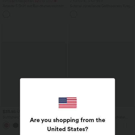
Extra Schnäppchen $20.13 USD
2 für 69 €, 3 für 99 €
Arbeits-T-Shirt mit Rundhalsausschnitt
Schmal zulaufende Golfhose aus Krepp
und kurzen Fledermausärmeln
mit hohem Bund und Seitentaschen
+1
$33.95 USD
$65.95 USD
$70.95 USD
Softlyzero™ Airy - 2-in-1 Yoga-Shorts
Halara Flex™ lässige, verwaschene
Are you shopping from the
mit superhohem Bund, mehreren
Baggy Jeans aus elastischem Strick-
+10
Taschen und InstantCool - 22,9 cm
Denim mit niedrigem Bund, Knopf,
United States
?
Reißverschluss, mehreren Taschen und
weitem Bein