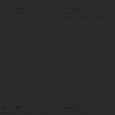
$44.95 USD
$44.95 USD
Halara Flex™ - Lässige Baggy-Denim-
2 für 69 €, 3 für 99 €
Shorts mit hohem Crossover-Bund und
Halara Flex™ 7/8-Skinny-Jeans,
mehreren Taschen
Röhrenjeans aus elastischem Strick-
Denim im 5-Pocket-Style mit hohem
Bund
Sale
$33.95 USD
$50.95 USD
Breezeful™ - Plissierter 2-in-1 Minirock
2 für 69 €, 3 für 99 €