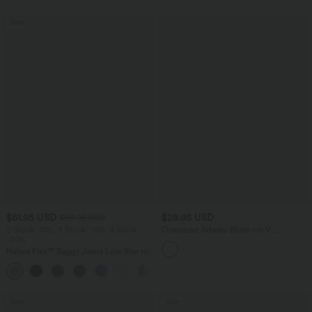
Sale
$61.95 USD
$28.95 USD
$64.95 USD
2 Stück -10%, 3 Stück -15%, 4 Stück
Oversized Arbeits-Bluse mit V-
-20%
Ausschnitt und kurzen Ärmeln -
knitterfrei
Halara Flex™ Baggy Jeans Low Rise mit
Knopf und Reißverschluss, mehreren
+5
Taschen, weitem Bein
Sale
Sale