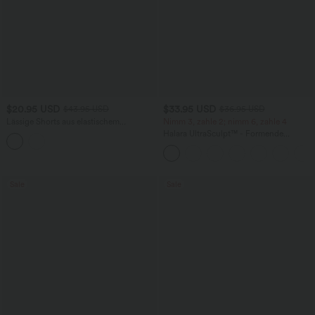
$20.95 USD
$33.95 USD
$43.95 USD
$36.95 USD
Lässige Shorts aus elastischem
Nimm 3, zahle 2; nimm 6, zahle 4
Kunstleder mit hohem Bund und
Halara UltraSculpt™ - Formende
Seitentaschen
Workout-Leggings mit hohem Bund,
Seitentaschen und Bauchkontrolle
Sale
Sale