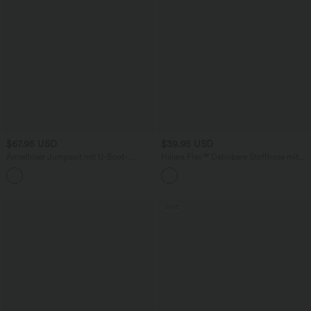
$67.95 USD
$39.95 USD
Ärmelloser Jumpsuit mit U-Boot-
Halara Flex™ Dehnbare Stoffhose mit
Ausschnitt, Seitentaschen, seitlichen
hohem Bund und Seitentasche hinten
+8
Bindebändern, Streifen und InstantCool
- Easy Peezy Edition
Sale