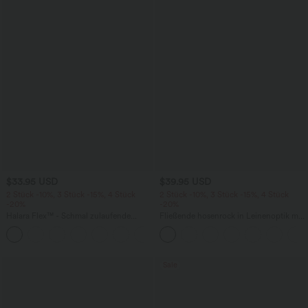
$33.95 USD
$39.95 USD
2 Stück -10%, 3 Stück -15%, 4 Stück
2 Stück -10%, 3 Stück -15%, 4 Stück
-20%
-20%
Halara Flex™ - Schmal zulaufende
Fließende hosenrock in Leinenoptik mit
Bürohose mit hohem Bund,
mittelhohem Bund, Seitentaschen und
+8
Seitentaschen und Waffelstoff
weitem Bein
Sale