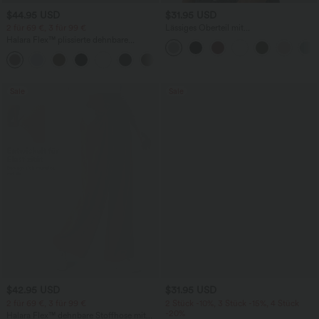
$44.95 USD
$31.95 USD
2 für 69 €, 3 für 99 €
Lässiges Oberteil mit
Rundhalsausschnitt und
Halara Flex™ plissierte dehnbare
Fledermausärmeln
Stoffhose mit hohem Bund,
+23
Seitentaschen und geradem Bein
Sale
Sale
$42.95 USD
$31.95 USD
2 für 69 €, 3 für 99 €
2 Stück -10%, 3 Stück -15%, 4 Stück
-20%
Halara Flex™ dehnbare Stoffhose mit