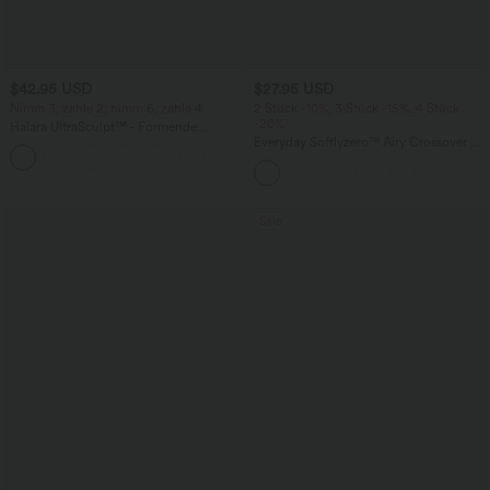
$42.95 USD
$27.95 USD
Nimm 3, zahle 2; nimm 6, zahle 4
2 Stück -10%, 3 Stück -15%, 4 Stück
-20%
Halara UltraSculpt™ - Formende
Workout-Leggings mit hohem Bund,
Everyday Softlyzero™ Airy Crossover 2-
+13
Seitentaschen, Booty-Scrunch und
in-1-Mini-Tennisrock mit Seitentaschen-
Bauchkontrolle
Lucid
Sale