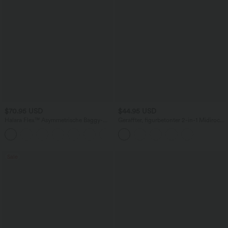
$70.95 USD
$44.95 USD
Halara Flex™ Asymmetrische Baggy-
Geraffter, figurbetonter 2-in-1 Midirock
Jeans mit hohem Bund und Taschen​
aus Kunstleder mit hohem Bund und
abgerundetem Saum
Sale