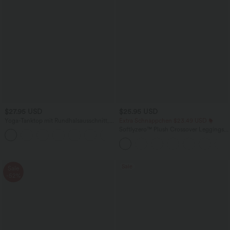
$27.95 USD
$25.95 USD
Yoga-Tanktop mit Rundhalsausschnitt,
Extra Schnäppchen $23.49 USD
Rüschen und InstantCool
Softlyzero™ Plush Crossover Leggings
+16
mit Taschen
Sale
Sale
-52%