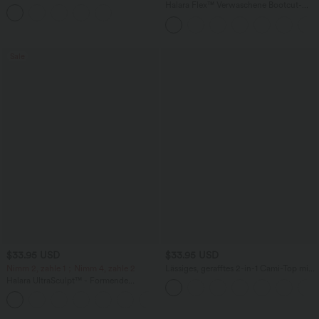
mit hohem Bund, Taschen und
Halara Flex™ Verwaschene Bootcut-
asymmetrischem Saum -
Jeans aus elastischem Strick-Denim mit
schnelltrocknend, extralang
hohem Bund und mehrere Taschen
Sale
$33.95 USD
$33.95 USD
Nimm 2, zahle 1；Nimm 4, zahle 2
Lässiges, gerafftes 2-in-1 Cami-Top mit
verstellbaren Trägern und integriertem
Halara UltraSculpt™ - Formende
BH
Workout-Leggings mit hohem Bund,
+11
Seitentaschen und Bauchkontrolle - 12,7
cm