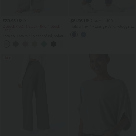
$39.95 USD
$61.95 USD
$67.95 USD
2 Stück -10%, 3 Stück -15%, 4 Stück
Halara Flex™ - Lässige Ballon-Joggers
-20%
aus Denim mit mittelhohem Bund und
mehreren Taschen
Lässige Hose mit Leinengefühl, hoher
Taille, Kordelzug an der Seite und
+15
weitem Bein
Sale