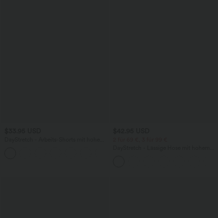
$33.95 USD
$42.95 USD
DayStretch - Arbeits-Shorts mit hohem
2 für 69 €, 3 für 99 €
Bund, Seitentaschen und weitem Bein
DayStretch - Lässige Hose mit hohem
+11
Bund, Seitentaschen und Barrel-Leg