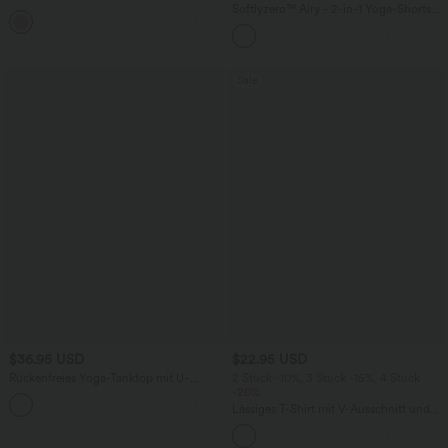
hohem Bund, Waffelmuster,
Softlyzero™ Airy - 2-in-1 Yoga-Shorts
+20
Seitentaschen und weitem Bein
mit superhohem Bund, mehreren
Taschen und InstantCool - 17,78 cm
Sale
$36.95 USD
$22.95 USD
Rückenfreies Yoga-Tanktop mit U-
2 Stück -10%, 3 Stück -15%, 4 Stück
Ausschnitt, überkreuzten Trägern und
-20%
abgerundetem Saum
Lässiges T-Shirt mit V-Ausschnitt und
kurzen Ärmeln