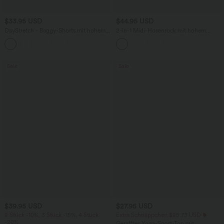
$33.95 USD
$44.95 USD
DayStretch - Baggy-Shorts mit hohem
2-in-1 Midi-Hosenrock mit hohem
Bund und Seitentaschen - 17,8 cm
Bund, Seitentaschen, Kordelzug und
+4
kontrastierendem Netz
Sale
Sale
$39.95 USD
$27.95 USD
2 Stück -10%, 3 Stück -15%, 4 Stück
Extra Schnäppchen $25.73 USD
-20%
Gerafftes Yoga-Sport-Top mit