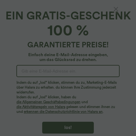
EIN GRATIS-GESCHENK
Lässiger Hosenrock mit hohem Bund,
100 %
Seitentaschen, Kontrast-Mesh und weitem
Bein
4.4
(
831
)
GARANTIERTE PREISE!
$59.95 USD
Einfach deine E-Mail-Adresse eingeben,
um das Glücksrad zu drehen.
Indem du auf „los!“ klicken, stimmen du zu, Marketing-E-Mails
über Halara zu erhalten. du können Ihre Zustimmung jederzeit
widerrufen.
Indem du auf „los!“ klicken, haben du
die Allgemeinen Geschäftsbedingungen
und
die Aktivitätsregeln von Halara
gelesen und stimmen ihnen zu
und
erkennen die Datenschutzrichtlinie von Halara an
.
los!