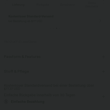
Gratis
g
Rückgabe
Gutscheine
Lieferung
Geschenk
Gratis Rückgabe
Einfache Rückg
nur für Neukunden in Deutschland
innerhalb 30 Tage
PRODUKT ID: 02833896
Passform & Features
flacher Bund
lässig
7/8-Länge
mit hohem Bund
Stoff & Pflege
baggy
Mittlere Dehnung
Vier-Wege-Stretch
Kostenloser Standardversand bei einer Bestellung über
$77.37 USD
Oversized
Einfache Rückgabe innerhalb von 30 Tagen
Einfache Bezahlung