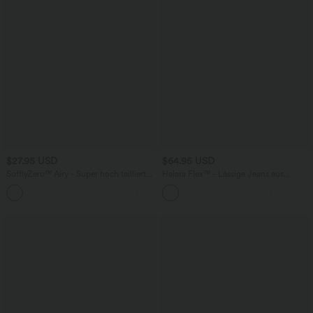
$27.95 USD
$64.95 USD
SoftlyZero™ Airy - Super hoch taillierte
Halara Flex™ - Lässige Jeans aus
2-in-1-Yoga-Shorts mit Gesäßtasche
elastischem Strick-Denim mit hohem
+20
und Seitentasche-längere Länge
Bund, mehreren Taschen,
Knopfverschluss und geradem Bein