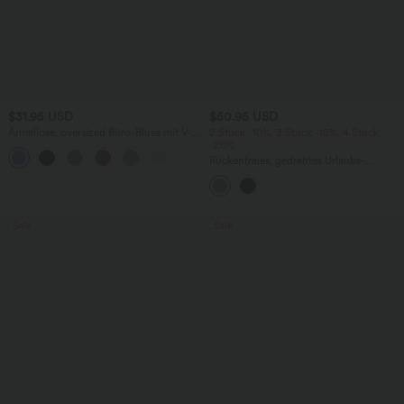
$31.95 USD
$50.95 USD
Ärmellose, oversized Büro-Bluse mit V-
2 Stück -10%, 3 Stück -15%, 4 Stück
Ausschnitt - knitterfrei
-20%
Rückenfreies, gedrehtes Urlaubs-
Maxikleid mit Seitentaschen und Schlitz
Sale
Sale