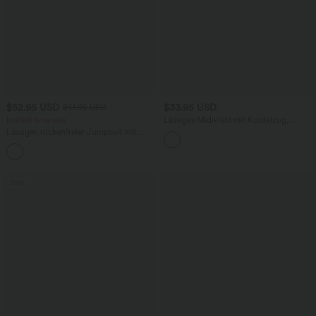
$52.95 USD
$33.95 USD
$61.95 USD
limited time sale
Lässiges Midikleid mit Kordelzug,
Schlitz und geschwungenem Saum
Lässiger, rückenfreier Jumpsuit mit
Seitentaschen
+10
Sale