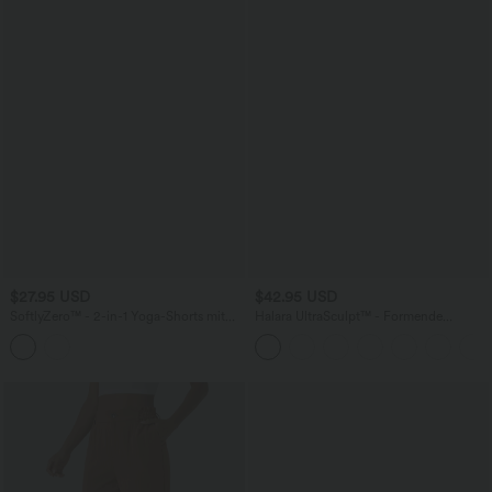
$27.95 USD
$42.95 USD
SoftlyZero™ - 2-in-1 Yoga-Shorts mit
Halara UltraSculpt™ - Formende
hohem Crossover-Bund, mehreren
Workout-Leggings mit hohem Bund,
Taschen und Ösen - schnelltrocknend,
Seitentaschen, Booty-Scrunch und
7,6 cm
Bauchkontrolle