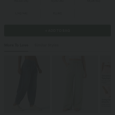
XS
(
32/34
)
S
(
34/36
)
M
(
38/40
)
L
(
42/44
)
XL
(
46
)
+ ADD TO BAG
More To Love
Similar Styles