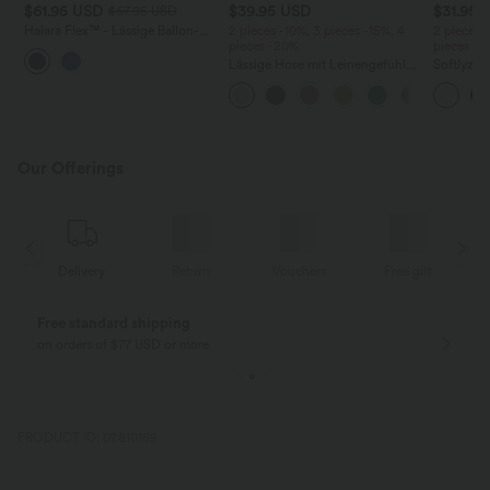
$61.95 USD
$39.95 USD
$31.95 
$67.95 USD
Halara Flex™ - Lässige Ballon-
2 pieces -10%, 3 pieces -15%, 4
2 pieces 
Joggers aus Denim mit
pieces -20%
pieces -
mittelhohem Bund und
Lässige Hose mit Leinengefühl,
Softlyzer
mehreren Taschen
hoher Taille, Kordelzug an der
Shorts m
Seite und weitem Bein
mehreren
InstantCo
Our Offerings
Delivery
Return
Vouchers
Free gift
Free standard shipping
on orders of $77 USD or more
PRODUCT ID: 02810189