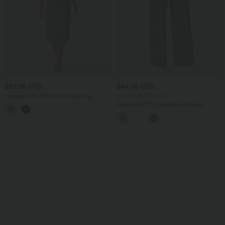
$33.95 USD
$44.95 USD
Lässiges Midikleid mit Kordelzug,
2 for €69, 3 for €99
Schlitz und geschwungenem Saum
Halara Flex™ plissierte dehnbare
Stoffhose mit hohem Bund,
Seitentaschen und geradem Bein