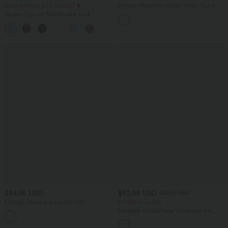
Extra bargain $23.49 USD
Arbeits-Hose mit mittelhohem Bund,
Seitentaschen und Barrel-Leg
Blusen-Top mit Neckholder und
Schlüssellochausschnitt, plissiert,
+3
ärmellos, abgerundeter Saum
$64.95 USD
$52.95 USD
$61.95 USD
Lässige Jeans aus Lyocell mit
limited time sale
mittelhohem Bund, mehreren Taschen
Lässiger, rückenfreier Jumpsuit mit
und Kordelzug
Seitentaschen