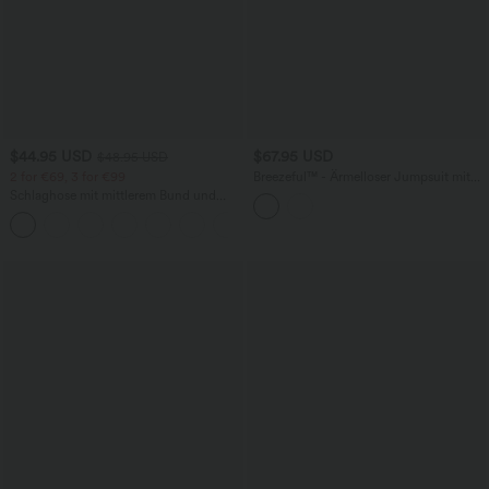
$44.95 USD
$67.95 USD
$48.95 USD
2 for €69, 3 for €99
Breezeful™ - Ärmelloser Jumpsuit mit
Seitentaschen - schnelltrocknend, Easy
Schlaghose mit mittlerem Bund und
Peezy Edition
seitlichen Reißverschlusstaschen
+12