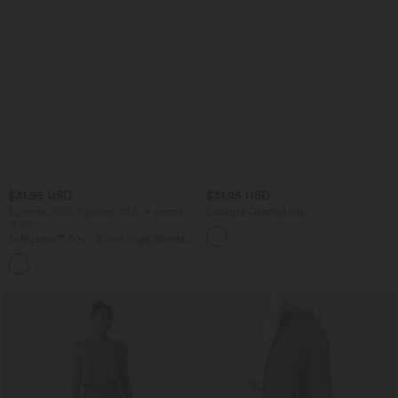
$31.95 USD
$31.95 USD
2 pieces -10%, 3 pieces -15%, 4 pieces
Lässiges Oberteil mit
-20%
Rundhalsausschnitt und
Fledermausärmeln
Softlyzero™ Airy - 2-in-1 Yoga-Shorts
mit superhohem Bund, mehreren
+23
Taschen und InstantCool - 17,78 cm