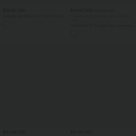
$33.95 USD
$44.95 USD
$50.95 USD
Lässiges, gerafftes 2-in-1 Cami-Top mit
2 pieces -10%, 3 pieces -15%, 4 pieces
verstellbaren Trägern und integriertem
-20%
BH
Halara Flex™ - Lässige Capri-Jeans mit
hohem Bund, mehreren Taschen und
geschlitztem Saum - slim
$50.95 USD
$31.95 USD