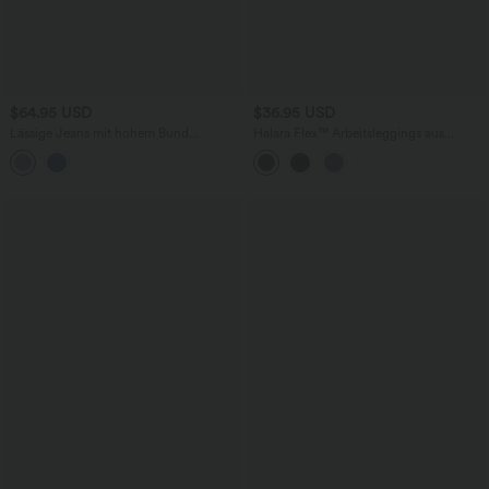
$64.95 USD
$36.95 USD
Lässige Jeans mit hohem Bund
Halara Flex™ Arbeitsleggings aus
mehreren Taschen und weitem Bein
elastischem Strick-Denim mit hohem
Bund und mehreren Taschen