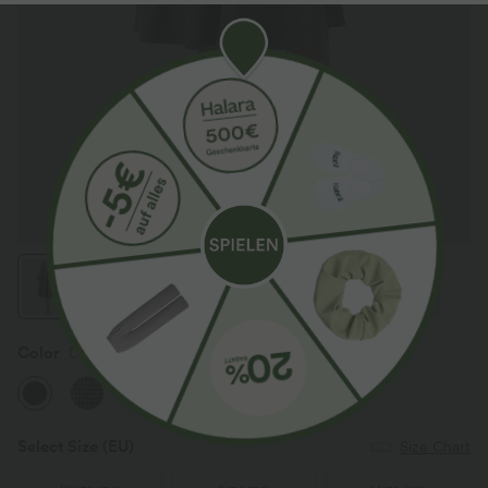
Color
Dark Gray Plaid
Select Size
(EU)
Size Chart