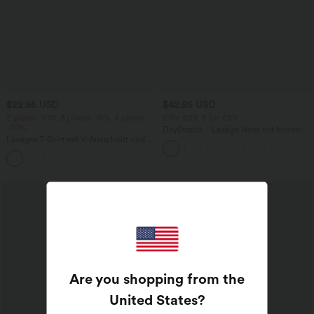
$22.95 USD
$42.95 USD
2 pieces -10%, 3 pieces -15%, 4 pieces
2 for €69, 3 for €99
-20%
DayStretch - Lässige Hose mit hohem
Lässiges T-Shirt mit V-Ausschnitt und
Bund, Seitentaschen und Barrel-Leg
kurzen Ärmeln
+9
Are you shopping from the
United States
?