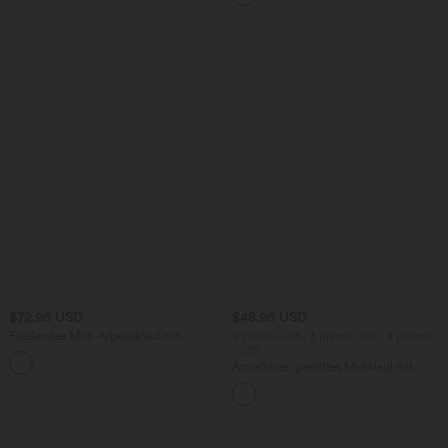
$72.95 USD
$48.95 USD
Fließendes Midi-Arbeitskleid mit
2 pieces -10%, 3 pieces -15%, 4 pieces
Seitentaschen, Fledermausärmeln und
-20%
Bauchkontrolle
Ärmelloses, gerafftes Midikleid mit
eckigem Ausschnitt, integriertem BH
und überkreuztem Rückendesign