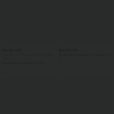
$50.95 USD
$56.95 USD
2 pieces -10%, 3 pieces -15%, 4 pieces
Ärmelloses Midikleid mit V-Ausschnitt,
-20%
Seitentaschen und Reißverschluss
Rückenfreies, gedrehtes Urlaubs-
Maxikleid mit Seitentaschen und Schlitz
+8