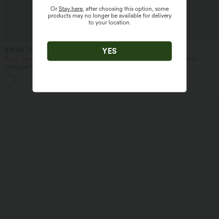
Or
Stay here
, after choosing this option, some
products may no longer be available for delivery
to your location.
$31.95 USD
$67.95 USD
YES
Buy 3, pay for 2; buy 6, pay for 4
Ärmelloser Jumpsuit mit U-Boot-
Ausschnitt, Seitentaschen, seitlichen
Softlyzero™ Airy - Yoga-Bermudashorts
Bindebändern, Streifen und InstantCool
mit hohem Bund, mehreren Taschen
- Easy Peezy Edition
+16
und InstantCool