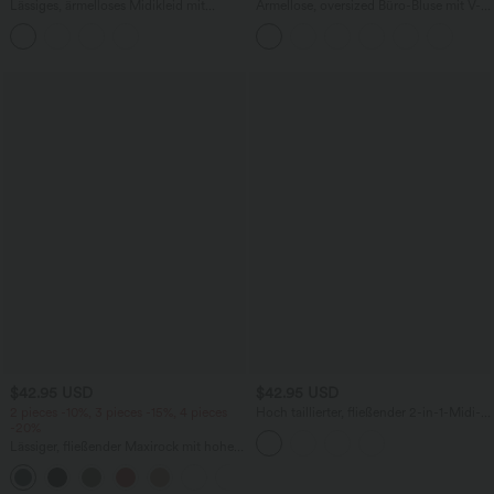
Lässiges, ärmelloses Midikleid mit
Ärmellose, oversized Büro-Bluse mit V-
Rundhalsausschnitt, integriertem BH
Ausschnitt - knitterfrei
und Rüschensaum
$42.95 USD
$42.95 USD
2 pieces -10%, 3 pieces -15%, 4 pieces
Hoch taillierter, fließender 2-in-1-Midi-
-20%
Tanzrock mit Seitentasche
Lässiger, fließender Maxirock mit hohem
Bund und Raffung
+3