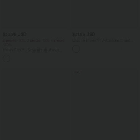
$33.95 USD
$31.95 USD
2 pieces -10%, 3 pieces -15%, 4 pieces
Lässige Bluse mit V-Ausschnitt und
-20%
kurzen Puffärmeln
Halara Flex™ - Schmal zulaufende
Bürohose mit hohem Bund,
+8
Seitentaschen und Waffelstoff
SALE