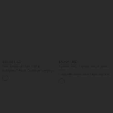
$25.95 USD
$39.95 USD
Extra bargain $23.49 USD
2 pieces -10%, 3 pieces -15%, 4 pieces
-20%
Softlyzero™ Plush Crossover Leggings
mit Taschen
Fließende hosenrock in Leinenoptik mit
+16
mittelhohem Bund, Seitentaschen und
weitem Bein