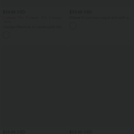
$39.95 USD
$33.95 USD
2 pieces -10%, 3 pieces -15%, 4 pieces
Ribbed A-line maxi casual skirt with a
-20%
high waistband and a slit at the hem.
Lässiger Maxirock in Leinenoptik mit
hohem Bund und Kordelzug
$25.95 USD
$53.95 USD