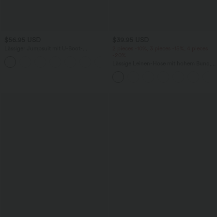
$56.95 USD
$39.95 USD
Lässiger Jumpsuit mit U-Boot-
2 pieces -10%, 3 pieces -15%, 4 pieces
Ausschnitt, Seitentaschen, kurzen
-20%
Ärmeln und Kordelzug - Easy Peezy
Lässige Leinen-Hose mit hohem Bund,
Edition
Kordelzug, weitem Bein und Taschen