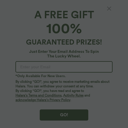
A FREE GIFT
Casual midi skirt with a flared silhouette,
100%
houndstooth pattern, and side pocket
$42.95 USD
GUARANTEED PRIZES!
Just Enter Your Email Address To Spin
The Lucky Wheel.
*Only Available For New Users.
By clicking "GO!", you agree to receive marketing emails about
Halara. You can withdraw your consent at any time.
By clicking "GO!", you have read and agree to
Halara’s Terms and Conditions
,
Activity Rules
and
acknowledge Halara’s Privacy Policy
.
GO!