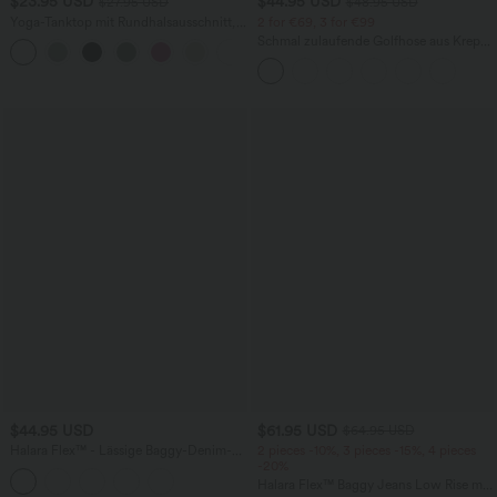
$23.95 USD
$44.95 USD
$27.95 USD
$48.95 USD
Yoga-Tanktop mit Rundhalsausschnitt,
2 for €69, 3 for €99
Rüschen und InstantCool
Schmal zulaufende Golfhose aus Krepp
+16
mit hohem Bund und Seitentaschen
$44.95 USD
$61.95 USD
$64.95 USD
Halara Flex™ - Lässige Baggy-Denim-
2 pieces -10%, 3 pieces -15%, 4 pieces
Shorts mit hohem Crossover-Bund und
-20%
mehreren Taschen
Halara Flex™ Baggy Jeans Low Rise mit