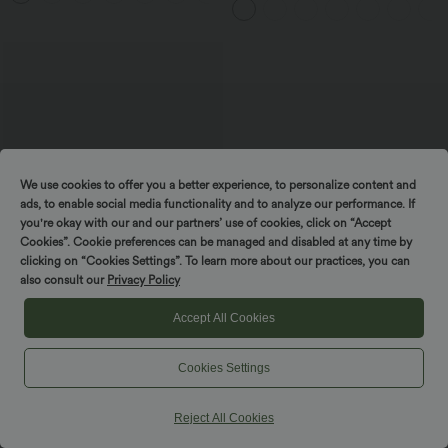
Seitentaschen und Bauchkontrolle
We use cookies to offer you a better experience, to personalize content and
ads, to enable social media functionality and to analyze our performance. If
you're okay with our and our partners’ use of cookies, click on “Accept
Cookies”. Cookie preferences can be managed and disabled at any time by
clicking on “Cookies Settings”. To learn more about our practices, you can
also consult our
Privacy Policy
Accept All Cookies
$56.95 USD
Halara Flex™ Mid Low Rise Knopf
Reißverschluss Mehrere Taschen
Cookies Settings
Dehnbarer Strick Lässige Röhrenjeans
Reject All Cookies