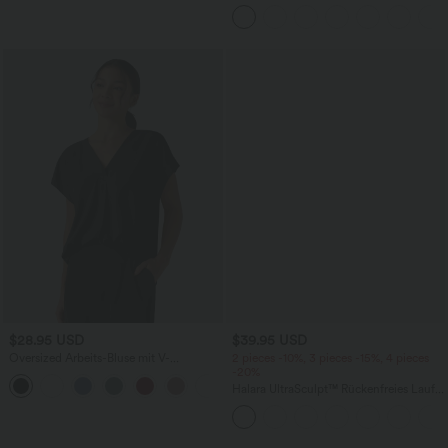
Knopf und Reißverschluss, mehreren
Taschen, weitem Bein
$28.95 USD
$39.95 USD
Oversized Arbeits-Bluse mit V-
2 pieces -10%, 3 pieces -15%, 4 pieces
Ausschnitt und kurzen Ärmeln -
-20%
+1
knitterfrei
Halara UltraSculpt™ Rückenfreies Lauf-
Tanktop mit U-Ausschnitt und
überkreuztem, abgerundetem Saum