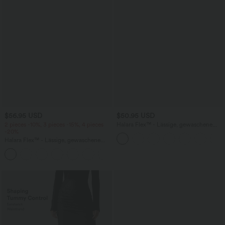
$56.95 USD
$50.95 USD
2 pieces -10%, 3 pieces -15%, 4 pieces
Halara Flex™ - Lässige, gewaschene
-20%
Bermuda-Shorts aus elastischem Strick-
Denim mit hohem Bund, mehreren
Halara Flex™ - Lässige, gewaschene
Taschen und Rollsaum
Baggy-Jeans aus drapiertem Lyocell mit
mittelhohem Bund, mehreren Taschen
und weitem Bein