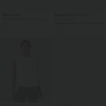
$36.95 USD
$28.95 USD
$67.95 USD
Rückenfreies Yoga-Tanktop mit U-
limited time sale
Ausschnitt, überkreuzten Trägern und
Ärmelloser, geraffter Party-Jumpsuit mit
abgerundetem Saum
V-Ausschnitt, Seitentaschen und
unsichtbarem Reißverschluss - pipi-
praktisch