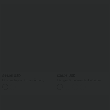
$44.95 USD
$36.95 USD
Lässiges Top mit kurzen Ärmeln,
Lässiges, ärmelloses Tank-Kleid mit
integriertem BH, One-Shoulder-Design,
Rundhalsausschnitt und Seitentaschen
Polka-Dots und abgerundetem Saum