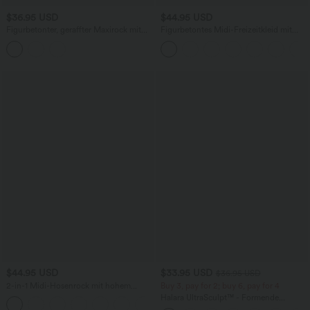
$36.95 USD
$44.95 USD
Figurbetonter, geraffter Maxirock mit
Figurbetontes Midi-Freizeitkleid mit
mittelhohem Bund, Streifen,
Schlitz, rückenfreiem Korsett mit
Blumenmuster und Bindeband vorne
quadratischem Ausschnitt und Rüschen
$44.95 USD
$33.95 USD
$36.95 USD
2-in-1 Midi-Hosenrock mit hohem
Buy 3, pay for 2; buy 6, pay for 4
Bund, Seitentaschen, Kordelzug und
Halara UltraSculpt™ - Formende
+15
kontrastierendem Netz
Workout-Leggings mit hohem Bund,