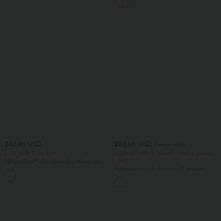
SALE
$42.95 USD
$23.95 USD
$50.95 USD
2 for €69, 3 for €99
2 pieces -10%, 3 pieces -15%, 4 pieces
-20%
Halara Flex™ dehnbare Stoffhose mit
hohem Bund, Waffelmuster,
Jumpsuit mit V-Ausschnitt, kurzen
+20
Seitentaschen und weitem Bein
Ärmeln, plissierten Seitentaschen und
weitem Bein, fließendem Waffelmuster