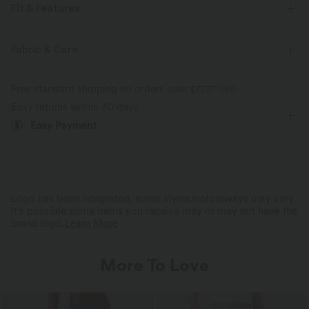
Fit & Features
For: work, commute and casual activities
Flat Waist
Fabric & Care
Side Pockets
Pull-on
Midi
High-waisted
Free standard shipping on orders over
$77.37 USD
A-line
Easy returns within 30 days
Easy Payment
Logo has been integrated, some styles/colourways may vary.
It's possible some items you receive may or may not have the
brand logo.
Learn More
More To Love