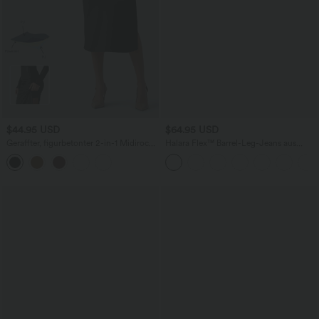
$44.95 USD
$64.95 USD
Geraffter, figurbetonter 2-in-1 Midirock
Halara Flex™ Barrel-Leg-Jeans aus
aus Kunstleder mit hohem Bund und
elastischem Strick-Denim mit niedrigem
abgerundetem Saum
Bund, Knopf, Reißverschluss und
mehreren Taschen