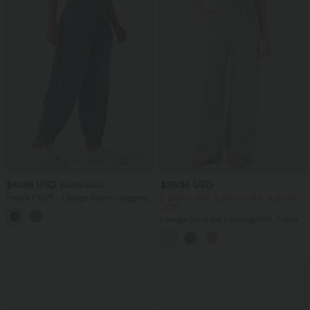
$61.95 USD
$39.95 USD
$67.95 USD
Halara Flex™ - Lässige Ballon-Joggers
2 pieces -10%, 3 pieces -15%, 4 pieces
aus Denim mit mittelhohem Bund und
-20%
mehreren Taschen
Lässige Hose mit Leinengefühl, hoher
Taille, Kordelzug an der Seite und
weitem Bein