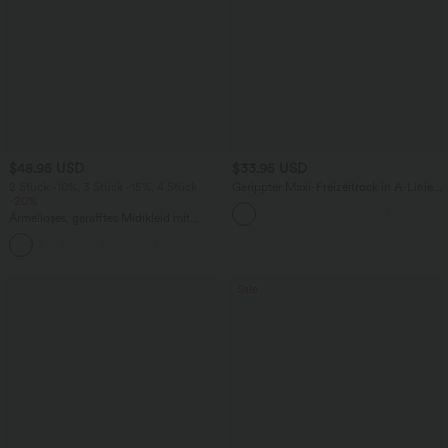
$48.95 USD
$33.95 USD
2 Stück -10%, 3 Stück -15%, 4 Stück
Gerippter Maxi-Freizeitrock in A-Linie
-20%
mit hohem Bund und Schlitzsaum
Ärmelloses, gerafftes Midikleid mit
eckigem Ausschnitt, integriertem BH
und überkreuztem Rückendesign
Sale