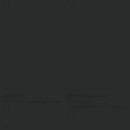
+5
Taschen, weitem Bein
Taschen und InstantCool - 17,78 cm
$44.95 USD
$57.95 USD
$67.95 USD
Halara Flex™ - Lässige Baggy-Denim-
limited time sale
Shorts mit hohem Crossover-Bund und
Ärmelloser, geraffter Party-Jumpsuit mit
mehreren Taschen
V-Ausschnitt, Seitentaschen und
unsichtbarem Reißverschluss - pipi-
praktisch
Sale
Sale