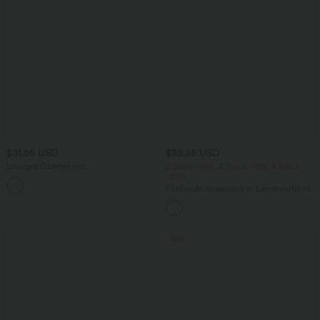
$31.95 USD
$39.95 USD
Lässiges Oberteil mit
2 Stück -10%, 3 Stück -15%, 4 Stück
Rundhalsausschnitt und
-20%
+1
Fledermausärmeln
Fließende hosenrock in Leinenoptik mit
mittelhohem Bund, Seitentaschen und
weitem Bein
Sale