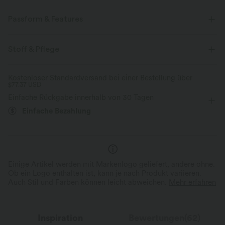
Passform & Features
flacher Bund
Seitentaschen
Raffung
überziehen
Stoff & Pflege
lässig
mit hohem Bund
eng geschnitten
Kostenloser Standardversand bei einer Bestellung über
$77.37 USD
Mittlere Dehnung
Vier-Wege-Stretch
Einfache Rückgabe innerhalb von 30 Tagen
Einfache Bezahlung
Einige Artikel werden mit Markenlogo geliefert, andere ohne.
Ob ein Logo enthalten ist, kann je nach Produkt variieren.
Auch Stil und Farben können leicht abweichen.
Mehr erfahren
Inspiration
Bewertungen(62)