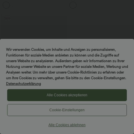
Seitentaschen - schnelltrocknend, Easy
mehreren Taschen und weitem Bein
Peezy Edition
Sale
Wir verwenden Cookies, um Inhalte und Anzeigen zu personalisieren,
Funktionen für soziale Medien anbieten zu können und die Zugriffe auf
unsere Website zu analysieren. Außerdem geben wir Informationen zu Ihrer
Nutzung unserer Website an unsere Partner für soziale Medien, Werbung und
Analysen weiter. Um mehr über unsere Cookie-Richtlinien zu erfahren oder
um Ihre Cookies zu verwalten, gehen Sie bitte zu den Cookie-Einstellungen.
Datenschutzerklärung
Alle Cookies akzeptieren
$44.95 USD
$50.95 USD
2 Stück -10%, 3 Stück -15%, 4 Stück
Cookie-Einstellungen
-20%
Halara Flex™ - Lässige Capri-Jeans mit
hohem Bund, mehreren Taschen und
Alle Cookies ablehnen
geschlitztem Saum - slim