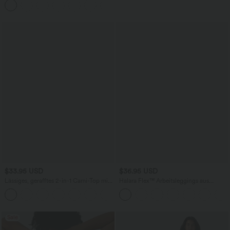
+5
$33.95 USD
$36.95 USD
Lässiges, gerafftes 2-in-1 Cami-Top mit
Halara Flex™ Arbeitsleggings aus
verstellbaren Trägern und integriertem
elastischem Strick-Denim mit hohem
BH
Bund und mehreren Taschen
Sale