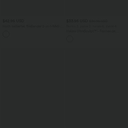
$42.95 USD
$33.95 USD
$36.95 USD
Hoch taillierter, fließender 2-in-1-Midi-
Nimm 3, zahle 2; nimm 6, zahle 4
Tanzrock mit Seitentasche
Halara UltraSculpt™ - Formende
Workout-Leggings mit hohem Bund,
Seitentaschen und Bauchkontrolle