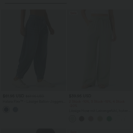
Sale
$61.95 USD
$39.95 USD
$67.95 USD
Halara Flex™ - Lässige Ballon-Joggers
2 Stück -10%, 3 Stück -15%, 4 Stück
aus Denim mit mittelhohem Bund und
-20%
mehreren Taschen
Lässige Hose mit Leinengefühl, hoher
Taille, Kordelzug an der Seite und
weitem Bein
Sale