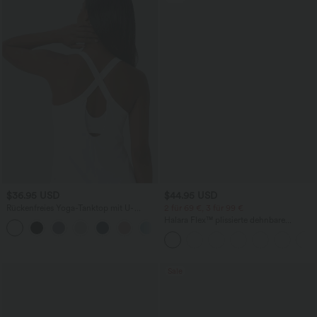
$36.95 USD
$44.95 USD
Rückenfreies Yoga-Tanktop mit U-
2 für 69 €, 3 für 99 €
Ausschnitt, überkreuzten Trägern und
Halara Flex™ plissierte dehnbare
abgerundetem Saum
Stoffhose mit hohem Bund,
Seitentaschen und geradem Bein
Sale