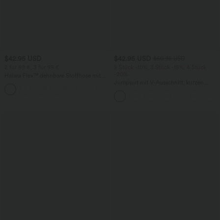
$42.95 USD
$42.95 USD
$50.95 USD
2 für 69 €, 3 für 99 €
2 Stück -10%, 3 Stück -15%, 4 Stück
-20%
Halara Flex™ dehnbare Stoffhose mit
hohem Bund, Waffelmuster,
Jumpsuit mit V-Ausschnitt, kurzen
+20
Seitentaschen und weitem Bein
Ärmeln, plissierten Seitentaschen und
weitem Bein, fließendem Waffelmuster