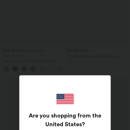
$52.95 USD
$67.95 USD
$61.95 USD
limited time sale
Ärmelloser Jumpsuit mit U-Boot-
Ausschnitt, Seitentaschen, seitlichen
Lässiger, rückenfreier Jumpsuit mit
Bindebändern, Streifen und InstantCool
Seitentaschen
- Easy Peezy Edition
+10
Are you shopping from the
United States
?