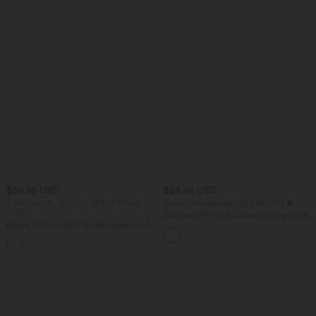
$39.95 USD
$25.95 USD
2 Stück -10%, 3 Stück -15%, 4 Stück
Extra Schnäppchen $23.49 USD
-20%
Softlyzero™ Plush Crossover Leggings
Halara UltraSculpt™ Rückenfreies Lauf-
mit Taschen
Tanktop mit U-Ausschnitt und
+11
überkreuztem, abgerundetem Saum
Sale