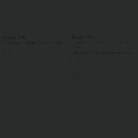
$33.95 USD
$56.95 USD
DayStretch - Arbeits-Shorts mit hohem
2 Stück -10%, 3 Stück -15%, 4 Stück
Bund, Seitentaschen und weitem Bein
-20%
+11
Halara Flex™ - Lässige, gewaschene
Baggy-Jeans aus drapiertem Lyocell mit
mittelhohem Bund, mehreren Taschen
und weitem Bein
Sale