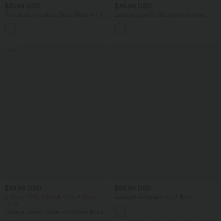
$31.95 USD
$36.95 USD
Ärmellose, oversized Büro-Bluse mit V-
Lässige, geraffte Shorts mit hohem
Ausschnitt - knitterfrei
Bund, mehreren Taschen und Poka-Dots
- 7,6 cm
Sale
$39.95 USD
$56.95 USD
2 Stück -10%, 3 Stück -15%, 4 Stück
Lässiger Jumpsuit mit U-Boot-
-20%
Ausschnitt, Seitentaschen, kurzen
Ärmeln und Kordelzug - Easy Peezy
Lässige Leinen-Hose mit hohem Bund,
Edition
Kordelzug, weitem Bein und Taschen