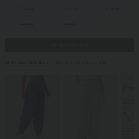
XS
(
32/34
)
S
(
34/36
)
M
(
38/40
)
L
(
42/44
)
XL
(
46
)
+ In den Warenkorb
Mehr zum Verlieben
Ähnliche Kleidungsstile