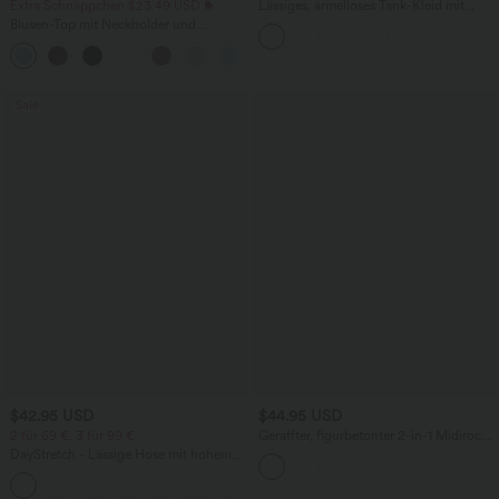
Extra Schnäppchen $23.49 USD
Lässiges, ärmelloses Tank-Kleid mit
Rundhalsausschnitt und Seitentaschen
Blusen-Top mit Neckholder und
Schlüssellochausschnitt, plissiert,
+3
ärmellos, abgerundeter Saum
Sale
$42.95 USD
$44.95 USD
2 für 69 €, 3 für 99 €
Geraffter, figurbetonter 2-in-1 Midirock
aus Kunstleder mit hohem Bund und
DayStretch - Lässige Hose mit hohem
abgerundetem Saum
Bund, Seitentaschen und Barrel-Leg
+5