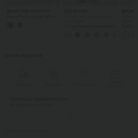
$61.95 USD
$39.95 USD
$31.95 
$67.95 USD
Halara Flex™ - Lässige Ballon-
2 Stück -10%, 3 Stück -15%, 4
2 Stück -
Joggers aus Denim mit
Stück -20%
Stück -2
mittelhohem Bund und
Lässige Hose mit Leinengefühl,
Softlyzer
mehreren Taschen
hoher Taille, Kordelzug an der
Shorts m
Seite und weitem Bein
mehreren
InstantCo
Unsere Angebote
Gratis
Lieferung
Rückgabe
Gutscheine
k
Geschenk
Kostenloser Standard-Versand
bei Bestellung ab $77 USD
PRODUKT ID: 02838729