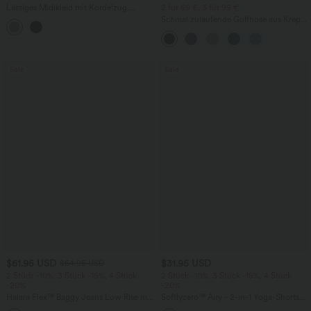
Lässiges Midikleid mit Kordelzug,
2 für 69 €, 3 für 99 €
Schlitz und geschwungenem Saum
Schmal zulaufende Golfhose aus Krepp
mit hohem Bund und Seitentaschen
Sale
Sale
$61.95 USD
$31.95 USD
$64.95 USD
2 Stück -10%, 3 Stück -15%, 4 Stück
2 Stück -10%, 3 Stück -15%, 4 Stück
-20%
-20%
Halara Flex™ Baggy Jeans Low Rise mit
Softlyzero™ Airy - 2-in-1 Yoga-Shorts
Knopf und Reißverschluss, mehreren
mit superhohem Bund, mehreren