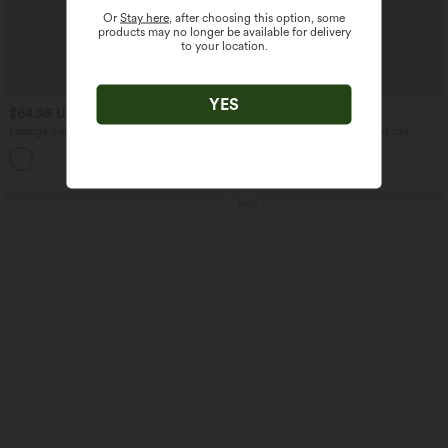
Or
Stay here
, after choosing this option, some
products may no longer be available for delivery
to your location.
YES
$64.95 USD
$50.95 USD
Lässige Jeans aus Lyocell mit
Lässiges, ärmelloses Midikleid mit
mittelhohem Bund, mehreren Taschen
Rundhalsausschnitt, integriertem BH
und Kordelzug
und Rüschensaum
Sale