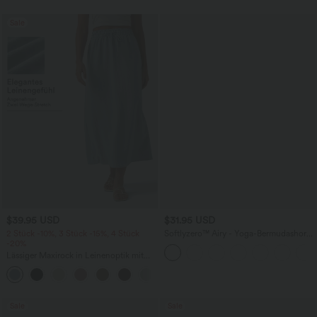
Sale
$39.95 USD
$31.95 USD
2 Stück -10%, 3 Stück -15%, 4 Stück
Softlyzero™ Airy - Yoga-Bermudashorts
-20%
mit hohem Bund, mehreren Taschen
und InstantCool
Lässiger Maxirock in Leinenoptik mit
hohem Bund und Kordelzug
Sale
Sale