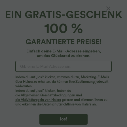
EIN GRATIS-GESCHENK
Lässige Shorts mit hohem Bund und
100 %
Seitentaschen
4.6
(
62
)
GARANTIERTE PREISE!
$33.95 USD
Einfach deine E-Mail-Adresse eingeben,
um das Glücksrad zu drehen.
Indem du auf „los!“ klicken, stimmen du zu, Marketing-E-Mails
über Halara zu erhalten. du können Ihre Zustimmung jederzeit
widerrufen.
Indem du auf „los!“ klicken, haben du
die Allgemeinen Geschäftsbedingungen
und
die Aktivitätsregeln von Halara
gelesen und stimmen ihnen zu
und
erkennen die Datenschutzrichtlinie von Halara an
.
los!