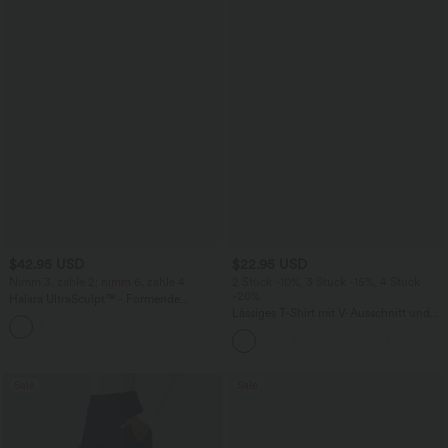
$42.95 USD
$22.95 USD
Nimm 3, zahle 2; nimm 6, zahle 4
2 Stück -10%, 3 Stück -15%, 4 Stück
-20%
Halara UltraSculpt™ - Formende
Workout-Leggings mit hohem Bund,
Lässiges T-Shirt mit V-Ausschnitt und
+13
Seitentaschen, Booty-Scrunch und
kurzen Ärmeln
Bauchkontrolle
Sale
Sale