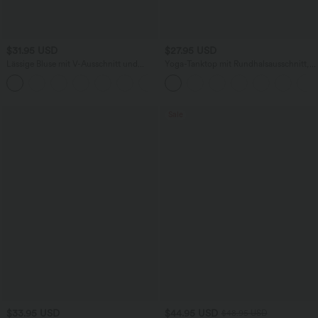
$31.95 USD
$27.95 USD
Lässige Bluse mit V-Ausschnitt und
Yoga-Tanktop mit Rundhalsausschnitt,
kurzen Puffärmeln
Rüschen und InstantCool
Sale
$33.95 USD
$44.95 USD
$48.95 USD