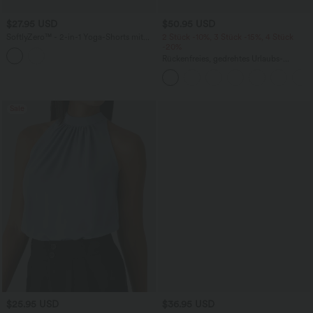
$27.95 USD
$50.95 USD
SoftlyZero™ - 2-in-1 Yoga-Shorts mit
2 Stück -10%, 3 Stück -15%, 4 Stück
hohem Crossover-Bund, mehreren
-20%
Taschen und Ösen - schnelltrocknend,
Rückenfreies, gedrehtes Urlaubs-
7,6 cm
Maxikleid mit Seitentaschen und Schlitz
Sale
$25.95 USD
$36.95 USD