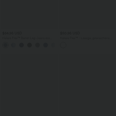
$64.95 USD
$50.95 USD
Halara Flex™ Barrel-Leg-Jeans aus
Halara Flex™ - Lässige, gewaschene
elastischem Strick-Denim mit niedrigem
Bermuda-Shorts aus elastischem Strick-
Bund, Knopf, Reißverschluss und
Denim mit hohem Bund, mehreren
mehreren Taschen
Taschen und Rollsaum