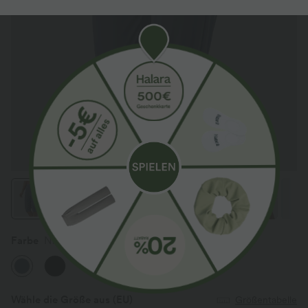
Farbe
Nightshadow Blue
Wähle die Größe aus
(EU)
Größentabelle