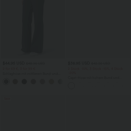
$44.95 USD
$38.95 USD
$48.95 USD
$42.95 USD
2 für 69 €, 3 für 99 €
2 Stück -10%, 3 Stück -15%, 4 Stück
-20%
Schlaghose mit mittlerem Bund und
seitlichen Reißverschlusstaschen
Capri-Hose mit hohem Bund und
+12
Seitentaschen - leinenähnliches Material
Sale