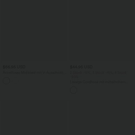
$56.95 USD
$44.95 USD
Ärmelloses Midikleid mit V-Ausschnitt,
2 Stück -10%, 3 Stück -15%, 4 Stück
Seitentaschen und Reißverschluss
-20%
Lässige Cordhose mit mittelhohem
Bund, Reißverschluss und Seitentaschen