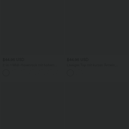
$44.95 USD
$44.95 USD
2-in-1 Midi-Hosenrock mit hohem
Lässiges Top mit kurzen Ärmeln,
Bund, Seitentaschen, Kordelzug und
integriertem BH, One-Shoulder-Design,
+15
kontrastierendem Netz
Polka-Dots und abgerundetem Saum