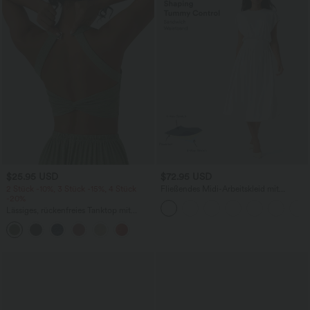
$25.95 USD
$72.95 USD
2 Stück -10%, 3 Stück -15%, 4 Stück
Fließendes Midi-Arbeitskleid mit
-20%
Seitentaschen, Fledermausärmeln und
Bauchkontrolle
Lässiges, rückenfreies Tanktop mit
verstellbaren Trägern, gedrehtem
Rückendesign und Schnalle