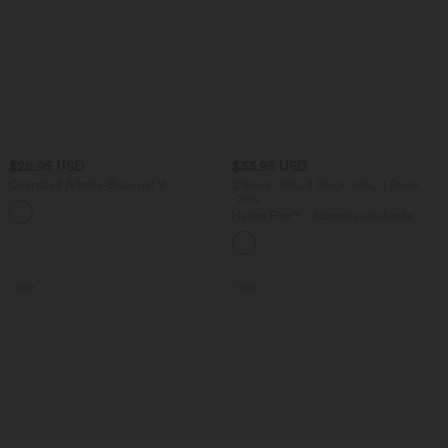
$28.95 USD
$33.95 USD
Oversized Arbeits-Bluse mit V-
2 Stück -10%, 3 Stück -15%, 4 Stück
Ausschnitt und kurzen Ärmeln -
-20%
+1
knitterfrei
Halara Flex™ - Schmal zulaufende
Bürohose mit hohem Bund,
Seitentaschen und Waffelstoff
Sale
Sale