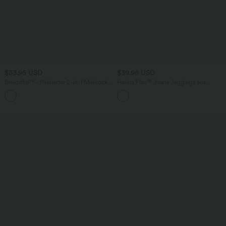
$33.95 USD
$39.95 USD
Breezeful™ - Plissierter 2-in-1 Minirock
Halara Flex™ Jeans Jeggings aus
mit hohem Bund, Taschen und
elastischem Strick-Denim mit hohem
asymmetrischem Saum -
Bund und Gesäßtaschen
schnelltrocknend, extralang