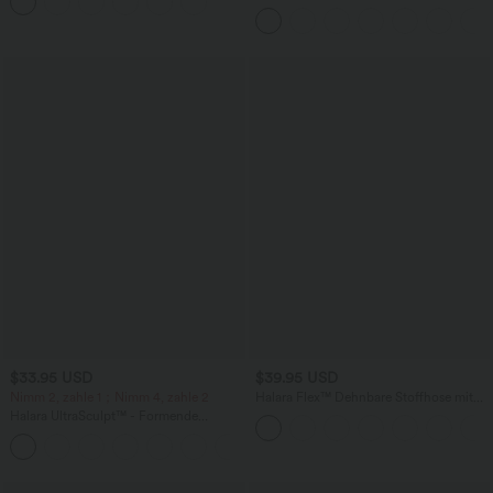
Workout-Leggings mit hohem Bund,
Seitentaschen, Booty-Scrunch und
Bauchkontrolle
$33.95 USD
$39.95 USD
Nimm 2, zahle 1；Nimm 4, zahle 2
Halara Flex™ Dehnbare Stoffhose mit
hohem Bund und Seitentasche hinten
Halara UltraSculpt™ - Formende
Workout-Leggings mit hohem Bund,
+11
Seitentaschen und Bauchkontrolle - 12,7
cm