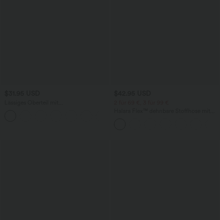
$31.95 USD
$42.95 USD
Lässiges Oberteil mit
2 für 69 €, 3 für 99 €
Rundhalsausschnitt und
Halara Flex™ dehnbare Stoffhose mit
+1
Fledermausärmeln
hohem Bund, Waffelmuster,
Seitentaschen und weitem Bein