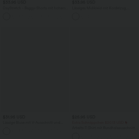
$33.95 USD
$33.95 USD
DayStretch - Baggy-Shorts mit hohem
Lässiges Midikleid mit Kordelzug,
Bund und Seitentaschen - 17,8 cm
Schlitz und geschwungenem Saum
+4
$31.95 USD
$25.95 USD
Lässige Bluse mit V-Ausschnitt und
Extra Schnäppchen $20.13 USD
kurzen Puffärmeln
Arbeits-T-Shirt mit Rundhalsausschnitt
und kurzen Fledermausärmeln