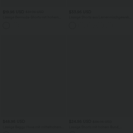
$19.95 USD
$33.95 USD
$31.95 USD
Lässige Bermuda-Shorts mit hohem
Lässige Shorts aus Leinenmischgewebe
Bund, Seitentaschen und Kordelzug -
mit hohem Bund, Seitentaschen und
24,1 cm
Kordelzug - 25,4 cm
$48.95 USD
$24.95 USD
$36.95 USD
Lässige Baggy-Hose mit mittelhohem
Lässige Shorts mit hohem Bund,
Bund, mehreren Taschen, Kordelzug,
Seitentaschen und Streifen