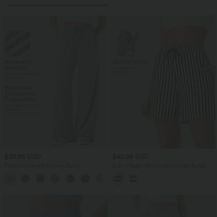
$39.95 USD
$42.95 USD
Freizeithose mit hohem Bund,
2-in-1 Yoga-Shorts mit hohem Bund,
Kordelzug, Seitentaschen und weitem
Seitentaschen, Kordelzug und Streifen -
+2
Bein
17,8 cm