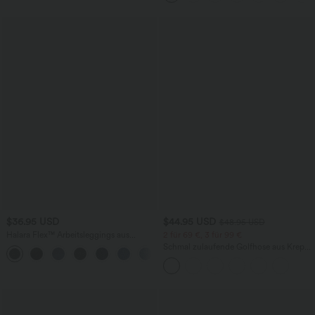
$36.95 USD
$44.95 USD
$48.95 USD
Halara Flex™ Arbeitsleggings aus
2 für 69 €, 3 für 99 €
elastischem Strick-Denim mit hohem
Schmal zulaufende Golfhose aus Krepp
+1
Bund und mehreren Taschen
mit hohem Bund und Seitentaschen