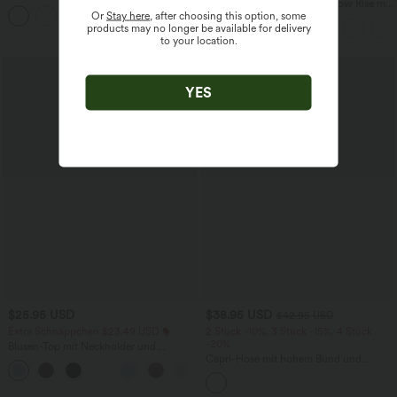
Workout-Leggings mit hohem Bund,
Halara Flex™ Baggy Jeans Low Rise mit
Or
Stay here
, after choosing this option, some
+17
Seitentaschen und Bauchkontrolle
Knopf und Reißverschluss, mehreren
products may no longer be available for delivery
Taschen, weitem Bein
to your location.
YES
$25.95 USD
$38.95 USD
$42.95 USD
Extra Schnäppchen $23.49 USD
2 Stück -10%, 3 Stück -15%, 4 Stück
-20%
Blusen-Top mit Neckholder und
Schlüssellochausschnitt, plissiert,
Capri-Hose mit hohem Bund und
+3
ärmellos, abgerundeter Saum
Seitentaschen - leinenähnliches Material