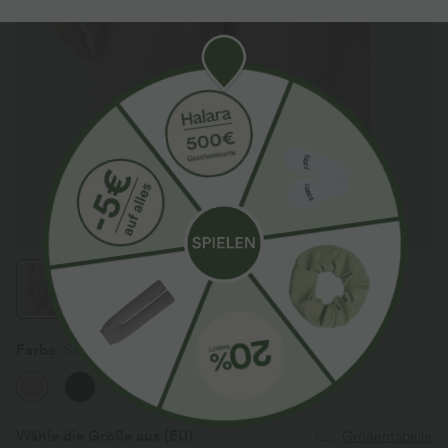
Farbe
Sepia Rose
Wähle die Größe aus
(EU)
Größentabelle