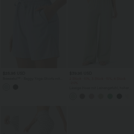
$25.95 USD
$39.95 USD
Breezeful™ - Baggy Yoga-Shorts mit
2 Stück -10%, 3 Stück -15%, 4 Stück
hohem Bund, Seitentaschen, Kordelzug
-20%
und Kontrast-Mesh - 12,7 cm,
Lässige Hose mit Leinengefühl, hoher
schnelltrocknend
Taille, Kordelzug an der Seite und
weitem Bein