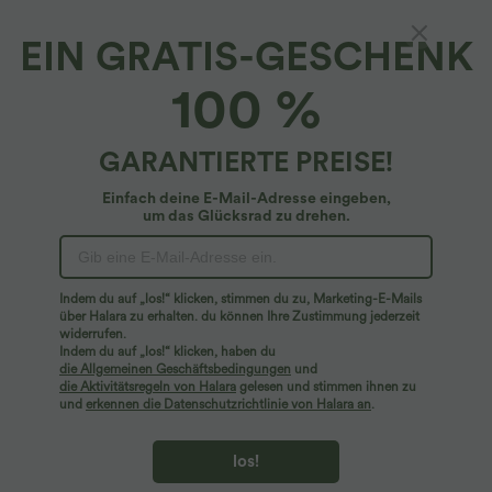
EIN GRATIS-GESCHENK
Lässige Bermudashorts mit hohem Bund und
100 %
Seitentaschen
4.7
(
104
)
GARANTIERTE PREISE!
$33.95 USD
Einfach deine E-Mail-Adresse eingeben,
um das Glücksrad zu drehen.
Indem du auf „los!“ klicken, stimmen du zu, Marketing-E-Mails
über Halara zu erhalten. du können Ihre Zustimmung jederzeit
widerrufen.
Indem du auf „los!“ klicken, haben du
die Allgemeinen Geschäftsbedingungen
und
die Aktivitätsregeln von Halara
gelesen und stimmen ihnen zu
und
erkennen die Datenschutzrichtlinie von Halara an
.
los!