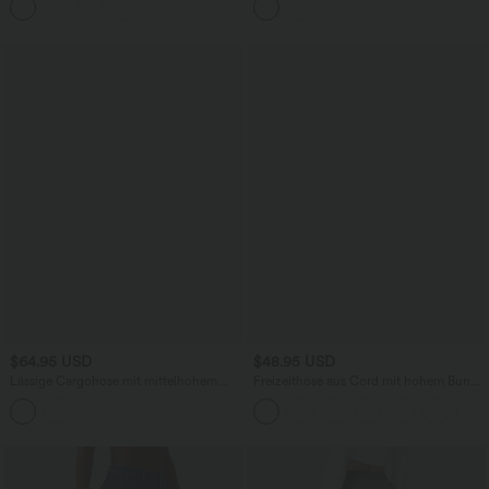
Streifen und Leopardenmuster
$64.95 USD
$48.95 USD
Lässige Cargohose mit mittelhohem
Freizeithose aus Cord mit hohem Bund,
Bund, Knopf und Reißverschluss und
Seitentaschen und geradem Bein
Seitentaschen und weitem Bein