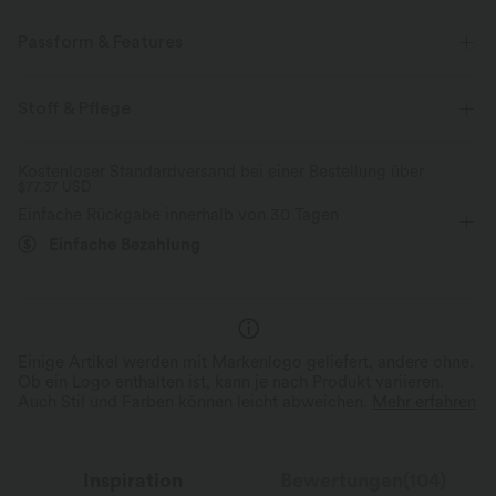
Passform & Features
flacher Bund
überziehen
lässig
12,5 cm
Stoff & Pflege
mit hohem Bund
weites Bein
Kostenloser Standardversand bei einer Bestellung über
$77.37 USD
Einfache Rückgabe innerhalb von 30 Tagen
Einfache Bezahlung
Einige Artikel werden mit Markenlogo geliefert, andere ohne.
Ob ein Logo enthalten ist, kann je nach Produkt variieren.
Auch Stil und Farben können leicht abweichen.
Mehr erfahren
Inspiration
Bewertungen(104)