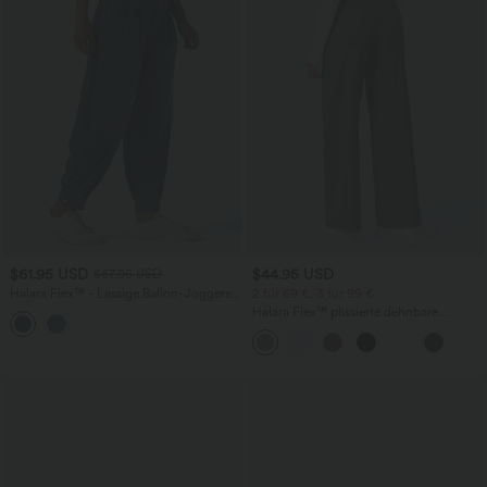
$61.95 USD
$44.95 USD
$67.95 USD
Halara Flex™ - Lässige Ballon-Joggers
2 für 69 €, 3 für 99 €
aus Denim mit mittelhohem Bund und
Halara Flex™ plissierte dehnbare
mehreren Taschen
Stoffhose mit hohem Bund,
Seitentaschen und geradem Bein