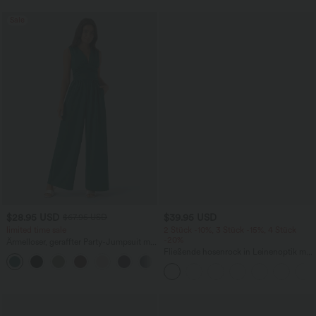
Sale
$28.95 USD
$39.95 USD
$67.95 USD
limited time sale
2 Stück -10%, 3 Stück -15%, 4 Stück
-20%
Ärmelloser, geraffter Party-Jumpsuit mit
V-Ausschnitt, Seitentaschen und
Fließende hosenrock in Leinenoptik mit
+7
unsichtbarem Reißverschluss - pipi-
mittelhohem Bund, Seitentaschen und
praktisch
weitem Bein