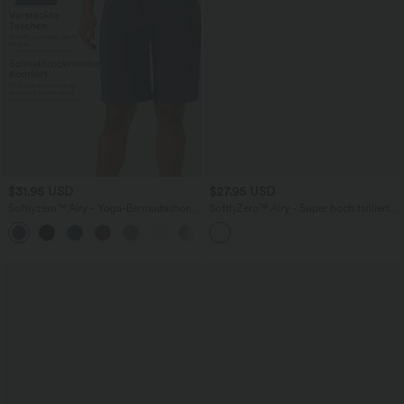
$31.95 USD
$27.95 USD
Softlyzero™ Airy - Yoga-Bermudashorts
SoftlyZero™ Airy - Super hoch taillierte
mit hohem Bund, mehreren Taschen
2-in-1-Yoga-Shorts mit Gesäßtasche
+16
und InstantCool
und Seitentasche-längere Länge