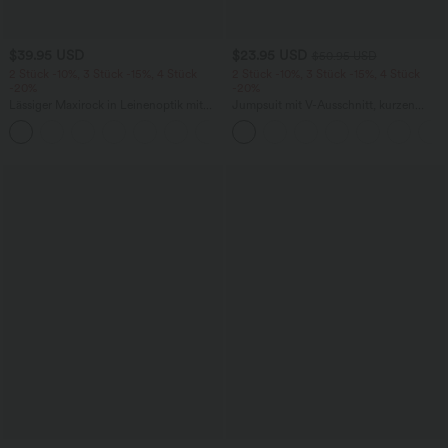
$39.95 USD
$23.95 USD
$50.95 USD
2 Stück -10%, 3 Stück -15%, 4 Stück
2 Stück -10%, 3 Stück -15%, 4 Stück
-20%
-20%
Lässiger Maxirock in Leinenoptik mit
Jumpsuit mit V-Ausschnitt, kurzen
hohem Bund und Kordelzug
Ärmeln, plissierten Seitentaschen und
weitem Bein, fließendem Waffelmuster