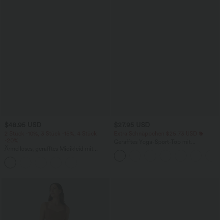
$48.95 USD
$27.95 USD
2 Stück -10%, 3 Stück -15%, 4 Stück
Extra Schnäppchen $25.73 USD
-20%
Gerafftes Yoga-Sport-Top mit
Ärmelloses, gerafftes Midikleid mit
Rundhalsausschnitt und kurzen Ärmeln
eckigem Ausschnitt, integriertem BH
- UPF50+
und überkreuztem Rückendesign