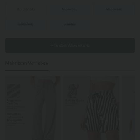
XS
(
32/34
)
S
(
34/36
)
M
(
38/40
)
L
(
42/44
)
XL
(
46
)
+ In den Warenkorb
Mehr zum Verlieben