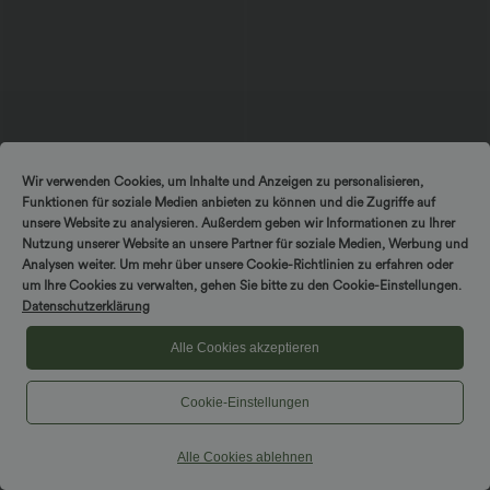
Wir verwenden Cookies, um Inhalte und Anzeigen zu personalisieren,
Funktionen für soziale Medien anbieten zu können und die Zugriffe auf
unsere Website zu analysieren. Außerdem geben wir Informationen zu Ihrer
Nutzung unserer Website an unsere Partner für soziale Medien, Werbung und
$50.95 USD
$33.95 USD
Analysen weiter. Um mehr über unsere Cookie-Richtlinien zu erfahren oder
2 für 69 €, 3 für 99 €
Lässiges, gerafftes 2-in-1 Cami-Top mit
um Ihre Cookies zu verwalten, gehen Sie bitte zu den Cookie-Einstellungen.
verstellbaren Trägern und integriertem
Halara Flex™ Verwaschene Bootcut-
Datenschutzerklärung
BH
Jeans aus elastischem Strick-Denim mit
+5
hohem Bund und mehrere Taschen
Alle Cookies akzeptieren
Cookie-Einstellungen
Alle Cookies ablehnen