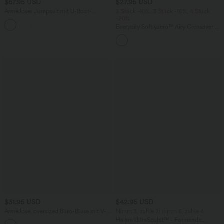
$67.95 USD
$27.95 USD
Ärmelloser Jumpsuit mit U-Boot-
2 Stück -10%, 3 Stück -15%, 4 Stück
Ausschnitt, Seitentaschen, seitlichen
-20%
+8
Bindebändern, Streifen und InstantCool
Everyday Softlyzero™ Airy Crossover 2-
- Easy Peezy Edition
in-1-Mini-Tennisrock mit Seitentaschen-
Lucid
$31.95 USD
$42.95 USD
Ärmellose, oversized Büro-Bluse mit V-
Nimm 3, zahle 2; nimm 6, zahle 4
Ausschnitt - knitterfrei
Halara UltraSculpt™ - Formende