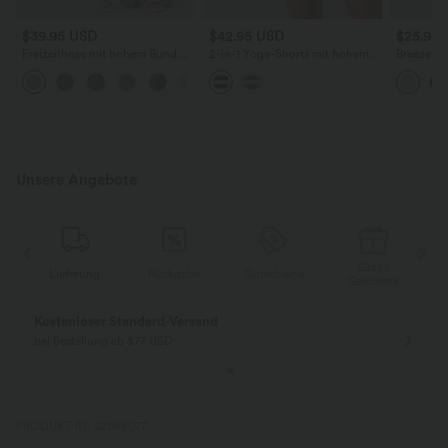
$39.95 USD
$42.95 USD
$25.95
Freizeithose mit hohem Bund,
2-in-1 Yoga-Shorts mit hohem
Breezeful
Kordelzug, Seitentaschen und
Bund, Seitentaschen, Kordelzug
mit hohem
+2
weitem Bein
und Streifen - 17,8 cm
Kordelzu
12,7 cm, 
Unsere Angebote
Gratis
erung
Rückgabe
Gutscheine
Lieferung
Geschenk
Gratis Rückgabe
Einfache Rückg
nur für Neukunden in Deutschland
innerhalb 30 Tage
PRODUKT ID: 02848077