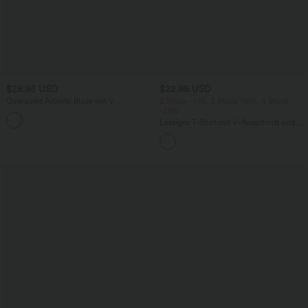
$28.95 USD
$22.95 USD
Oversized Arbeits-Bluse mit V-
2 Stück -10%, 3 Stück -15%, 4 Stück
Ausschnitt und kurzen Ärmeln -
-20%
+1
knitterfrei
Lässiges T-Shirt mit V-Ausschnitt und
kurzen Ärmeln