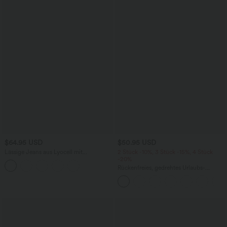
$64.95 USD
$50.95 USD
Lässige Jeans aus Lyocell mit
2 Stück -10%, 3 Stück -15%, 4 Stück
mittelhohem Bund, mehreren Taschen
-20%
und Kordelzug
Rückenfreies, gedrehtes Urlaubs-
Maxikleid mit Seitentaschen und Schlitz