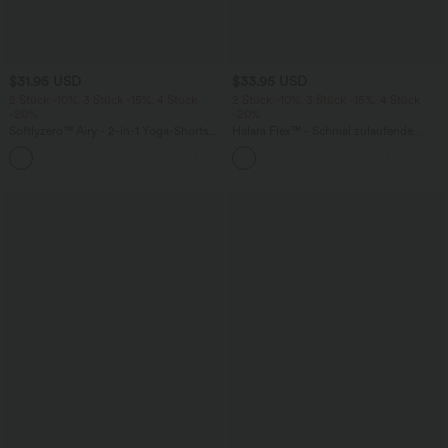
$31.95 USD
$33.95 USD
2 Stück -10%, 3 Stück -15%, 4 Stück
2 Stück -10%, 3 Stück -15%, 4 Stück
-20%
-20%
Softlyzero™ Airy - 2-in-1 Yoga-Shorts
Halara Flex™ - Schmal zulaufende
mit superhohem Bund, mehreren
Bürohose mit hohem Bund,
+23
Taschen und InstantCool - 17,78 cm
Seitentaschen und Waffelstoff