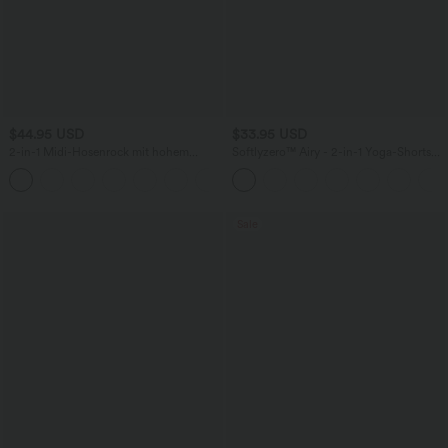
$44.95 USD
$33.95 USD
2-in-1 Midi-Hosenrock mit hohem
Softlyzero™ Airy - 2-in-1 Yoga-Shorts
Bund, Seitentaschen, Kordelzug und
mit superhohem Bund, mehreren
+15
kontrastierendem Netz
Taschen und InstantCool - 22,9 cm
Sale