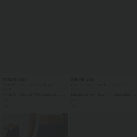
$39.95 USD
$39.95 USD
2 Stück -10%, 3 Stück -15%, 4 Stück
2 Stück -10%, 3 Stück -15%, 4 Stück
-20%
-20%
Halara UltraSculpt™ Rückenfreies Lauf-
Lässige Leinen-Hose mit hohem Bund,
Tanktop mit U-Ausschnitt und
Kordelzug, weitem Bein und Taschen
+11
überkreuztem, abgerundetem Saum