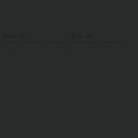
$39.95 USD
$31.95 USD
Breezeful™ - Plissierte 2-in-1 Baggy-
Baggy-Shorts mit hohem Bund,
Wandershorts mit hohem Bund und
Seitentaschen, Kordelzug und
Seitentaschen - schnelltrocknend
Karomuster