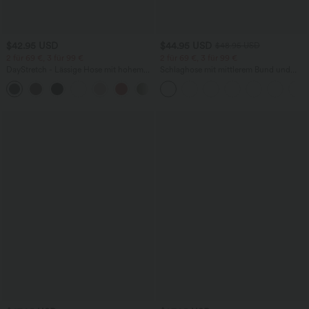
$42.95 USD
$44.95 USD
$48.95 USD
2 für 69 €, 3 für 99 €
2 für 69 €, 3 für 99 €
DayStretch - Lässige Hose mit hohem
Schlaghose mit mittlerem Bund und
Bund, Seitentaschen und Barrel-Leg
seitlichen Reißverschlusstaschen
+5