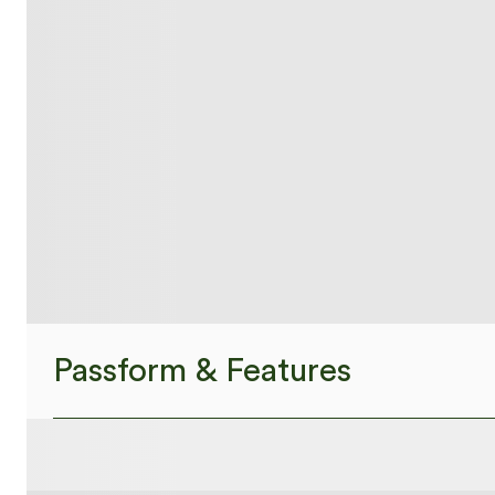
Passform & Features
flacher Bund
Seitentaschen
Plissiert
ü