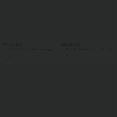
$70.95 USD
$33.95 USD
Halara Flex™ Asymmetrische Baggy-
DayStretch - Arbeits-Shorts mit hohem
Jeans mit hohem Bund und Taschen​
Bund, Seitentaschen und weitem Bein