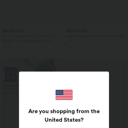
$25.95 USD
$27.95 USD
Extra Schnäppchen $23.49 USD
Yoga-Tanktop mit Rundhalsausschnitt,
Rüschen und InstantCool
Blusen-Top mit Neckholder und
Schlüssellochausschnitt, plissiert,
+3
ärmellos, abgerundeter Saum
Sale
Are you shopping from the
United States
?