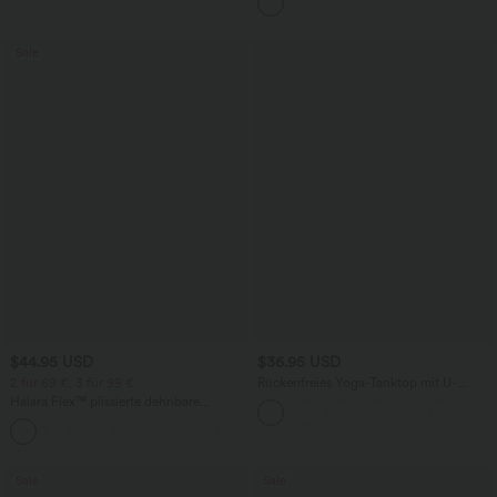
Seitentaschen und weitem Bein
Sale
$44.95 USD
$36.95 USD
2 für 69 €, 3 für 99 €
Rückenfreies Yoga-Tanktop mit U-
Ausschnitt, überkreuzten Trägern und
Halara Flex™ plissierte dehnbare
abgerundetem Saum
Stoffhose mit hohem Bund,
+23
Seitentaschen und geradem Bein
Sale
Sale