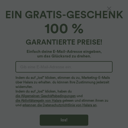
EIN GRATIS-GESCHENK
Golf-Hose mit hohem Bund, Seitentaschen,
100 %
Golf-Tee-Taschen und geradem Bein - Plus-
Size, schnelltrocknend, UPF40+
4.1
(
72
)
GARANTIERTE PREISE!
$56.95 USD
Plus Size Deal: -10 € ab 99 €, -30 € ab 199 €
Einfach deine E-Mail-Adresse eingeben,
um das Glücksrad zu drehen.
Indem du auf „los!“ klicken, stimmen du zu, Marketing-E-Mails
über Halara zu erhalten. du können Ihre Zustimmung jederzeit
widerrufen.
Indem du auf „los!“ klicken, haben du
die Allgemeinen Geschäftsbedingungen
und
die Aktivitätsregeln von Halara
gelesen und stimmen ihnen zu
und
erkennen die Datenschutzrichtlinie von Halara an
.
los!