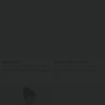
$25.95 USD
$33.95 USD
$36.95 USD
Extra Schnäppchen $23.49 USD
Nimm 3, zahle 2; nimm 6, zahle 4
Softlyzero™ Plush Crossover Leggings
Halara UltraSculpt™ - Formende
mit Taschen
Workout-Leggings mit hohem Bund,
+16
Seitentaschen und Bauchkontrolle
Sale