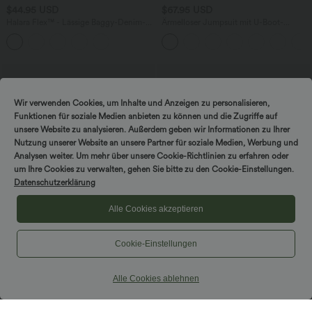
$44.95 USD
$67.95 USD
Halara Flex™ - Lässige Baggy-Denim-
Ärmelloser Jumpsuit mit U-Boot-
Shorts mit hohem Crossover-Bund und
Ausschnitt, Seitentaschen, seitlichen
mehreren Taschen
Bindebändern, Streifen und InstantCool
- Easy Peezy Edition
Wir verwenden Cookies, um Inhalte und Anzeigen zu personalisieren,
Funktionen für soziale Medien anbieten zu können und die Zugriffe auf
unsere Website zu analysieren. Außerdem geben wir Informationen zu Ihrer
Nutzung unserer Website an unsere Partner für soziale Medien, Werbung und
Analysen weiter. Um mehr über unsere Cookie-Richtlinien zu erfahren oder
um Ihre Cookies zu verwalten, gehen Sie bitte zu den Cookie-Einstellungen.
Datenschutzerklärung
Alle Cookies akzeptieren
Cookie-Einstellungen
$56.95 USD
$39.95 USD
Alle Cookies ablehnen
Lässiger Jumpsuit mit U-Boot-
Halara Flex™ Dehnbare Stoffhose mit
Ausschnitt, Seitentaschen, kurzen
hohem Bund und Seitentasche hinten
Ärmeln und Kordelzug - Easy Peezy
Edition