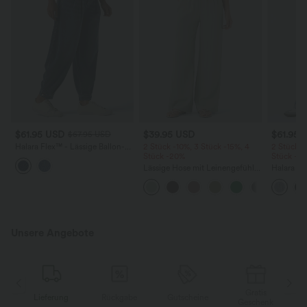
$61.95 USD
$39.95 USD
$61.95 
$67.95 USD
Halara Flex™ - Lässige Ballon-
2 Stück -10%, 3 Stück -15%, 4
2 Stück -
Joggers aus Denim mit
Stück -20%
Stück -2
mittelhohem Bund und
Lässige Hose mit Leinengefühl,
Halara F
mehreren Taschen
hoher Taille, Kordelzug an der
Rise mit 
Seite und weitem Bein
Reißversc
Taschen, 
Unsere Angebote
Gratis
Lieferung
Rückgabe
Gutscheine
k
Geschenk