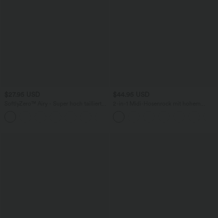
$27.95 USD
$44.95 USD
SoftlyZero™ Airy - Super hoch taillierte
2-in-1 Midi-Hosenrock mit hohem
2-in-1-Yoga-Shorts mit Gesäßtasche
Bund, Seitentaschen, Kordelzug und
+20
und Seitentasche-längere Länge
kontrastierendem Netz