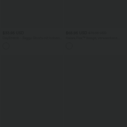
$33.95 USD
$65.95 USD
$70.95 USD
DayStretch - Baggy-Shorts mit hohem
Halara Flex™ lässige, verwaschene
Bund und Seitentaschen - 17,8 cm
Baggy Jeans aus elastischem Strick-
+4
Denim mit niedrigem Bund, Knopf,
Reißverschluss, mehreren Taschen und
weitem Bein