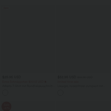
Sale
$25.95 USD
$52.95 USD
$61.95 USD
Extra Schnäppchen $20.13 USD
limited time sale
Arbeits-T-Shirt mit Rundhalsausschnitt
Lässiger, rückenfreier Jumpsuit mit
und kurzen Fledermausärmeln
Seitentaschen
+1
Sale
-47%