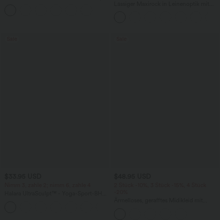
mit hohem Bund und Seitentaschen
Lässiger Maxirock in Leinenoptik mit
hohem Bund und Kordelzug
Sale
Sale
$33.95 USD
$48.95 USD
Nimm 3, zahle 2; nimm 6, zahle 4
2 Stück -10%, 3 Stück -15%, 4 Stück
-20%
Halara UltraSculpt™ - Yoga-Sport-BH
mit leichtem Support und geformten
Ärmelloses, gerafftes Midikleid mit
Körbchen - Push-Up
eckigem Ausschnitt, integriertem BH
und überkreuztem Rückendesign