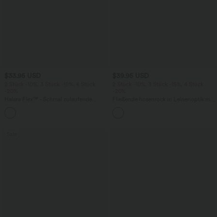
$33.95 USD
$39.95 USD
2 Stück -10%, 3 Stück -15%, 4 Stück
2 Stück -10%, 3 Stück -15%, 4 Stück
-20%
-20%
Halara Flex™ - Schmal zulaufende
Fließende hosenrock in Leinenoptik mit
Bürohose mit hohem Bund,
mittelhohem Bund, Seitentaschen und
+8
Seitentaschen und Waffelstoff
weitem Bein
Sale