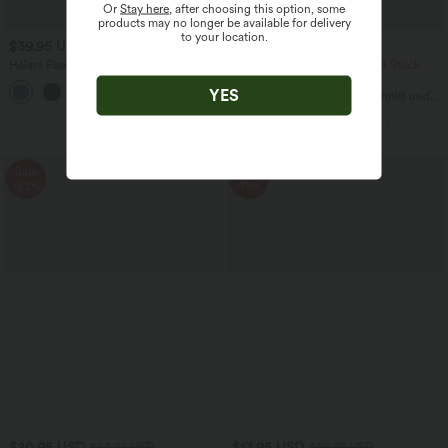
Or
Stay here
, after choosing this option, some
products may no longer be available for delivery
to your location.
$39.95 USD
$22.95 USD
Halara Flex™ Jeans Jeggings aus
2 Stück -10%, 3 Stück -15%, 4 Stück
elastischem Strick-Denim mit hohem
-20%
YES
Bund und Gesäßtaschen
Lässiges T-Shirt mit V-Ausschnitt und
kurzen Ärmeln
Sale
Sale
-52%
-79%
$20.95 USD
$13.95 USD
$43.95 USD
$66.95 USD