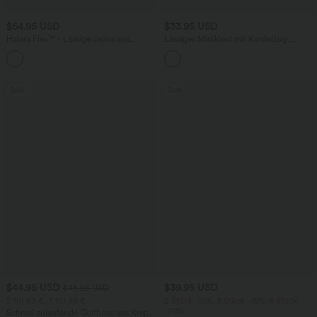
$64.95 USD
$33.95 USD
Halara Flex™ - Lässige Jeans aus
Lässiges Midikleid mit Kordelzug,
elastischem Strick-Denim mit hohem
Schlitz und geschwungenem Saum
Bund, mehreren Taschen,
Knopfverschluss und geradem Bein
Sale
Sale
$44.95 USD
$39.95 USD
$48.95 USD
2 für 69 €, 3 für 99 €
2 Stück -10%, 3 Stück -15%, 4 Stück
-20%
Schmal zulaufende Golfhose aus Krepp