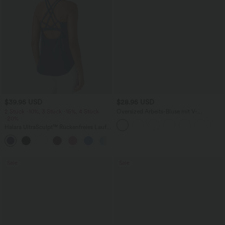
$39.95 USD
$28.95 USD
2 Stück -10%, 3 Stück -15%, 4 Stück
Oversized Arbeits-Bluse mit V-
-20%
Ausschnitt und kurzen Ärmeln -
knitterfrei
Halara UltraSculpt™ Rückenfreies Lauf-
Tanktop mit U-Ausschnitt und
+11
überkreuztem, abgerundetem Saum
Sale
Sale