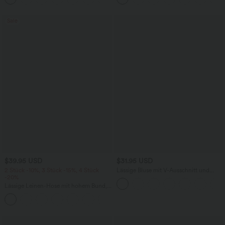
Sale
$39.95 USD
$31.95 USD
2 Stück -10%, 3 Stück -15%, 4 Stück
Lässige Bluse mit V-Ausschnitt und
-20%
kurzen Puffärmeln
Lässige Leinen-Hose mit hohem Bund,
Kordelzug, weitem Bein und Taschen
+5