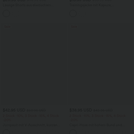
Lässige Shorts aus elastischem
Trainingsjacke mit Kapuze,
Kunstleder mit hohem Bund und
Seitentaschen, langen Ärmeln und
Seitentaschen
Rüschensaum - UPF40+
Sale
Sale
$42.95 USD
$38.95 USD
$50.95 USD
$42.95 USD
2 Stück -10%, 3 Stück -15%, 4 Stück
2 Stück -10%, 3 Stück -15%, 4 Stück
-20%
-20%
Jumpsuit mit V-Ausschnitt, kurzen
Capri-Hose mit hohem Bund und
Ärmeln, plissierten Seitentaschen und
Seitentaschen - leinenähnliches Material
+5
weitem Bein, fließendem Waffelmuster