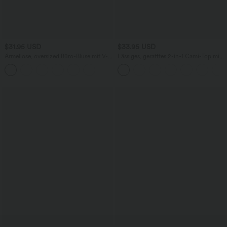
$31.95 USD
$33.95 USD
Ärmellose, oversized Büro-Bluse mit V-
Lässiges, gerafftes 2-in-1 Cami-Top mit
Ausschnitt - knitterfrei
verstellbaren Trägern und integriertem
BH