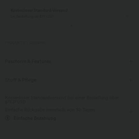
Kostenloser Standard-Versand
bei Bestellung ab $77 USD
PRODUKT ID: 02704948
Passform & Features
Für: Golf und Freizeitaktivitäten
Normale Passform
Stoff & Pflege
flacher Bund
Gesäßtaschen
Seitentaschen
Kostenloser Standardversand bei einer Bestellung über
$77.37 USD
Pintuck-Muster
überziehen
mit hohem Bund
Einfache Rückgabe innerhalb von 30 Tagen
gerades Bein
Vier-Wege-Stretch
Einfache Bezahlung