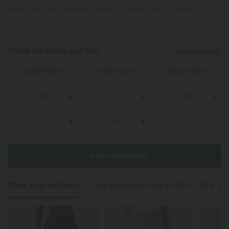
Klicke hier, um ein ähnliches Produkt in diesen Farben zu sehen
Wähle die Größe aus
(EU)
Größentabelle
1X
(
46W/48W
)
2X
(
50W/52W
)
3X
(
54W/56W
)
XS
S
M
L
XL
+ In den Warenkorb
Mehr zum Verlieben