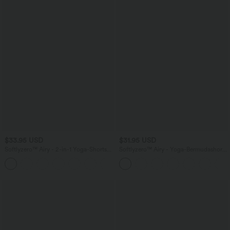
$33.95 USD
$31.95 USD
Softlyzero™ Airy - 2-in-1 Yoga-Shorts
Softlyzero™ Airy - Yoga-Bermudashorts
mit superhohem Bund, mehreren
mit hohem Bund, mehreren Taschen
+10
Taschen und InstantCool - 22,9 cm
und InstantCool