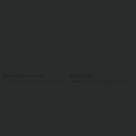
$19.95 USD
$36.95 USD
$37.95 USD
Lounge-Hemd mit Brusttasche, kurzen
Halara Flex™ Arbeitsleggings aus
Ärmeln und Streifen
elastischem Strick-Denim mit hohem
Bund und mehreren Taschen