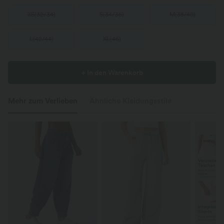
XS
(
32/34
)
S
(
34/36
)
M
(
38/40
)
L
(
42/44
)
XL
(
46
)
+ In den Warenkorb
Mehr zum Verlieben
Ähnliche Kleidungsstile