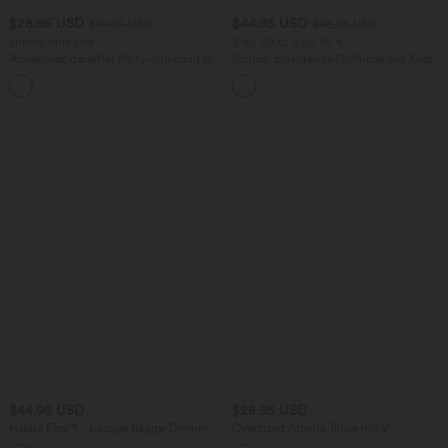
$28.95 USD
$44.95 USD
$67.95 USD
$48.95 USD
limited time sale
2 für 69 €, 3 für 99 €
Ärmelloser, geraffter Party-Jumpsuit mit
Schmal zulaufende Golfhose aus Krepp
V-Ausschnitt, Seitentaschen und
mit hohem Bund und Seitentaschen
+7
unsichtbarem Reißverschluss - pipi-
praktisch
$44.95 USD
$28.95 USD
Halara Flex™ - Lässige Baggy-Denim-
Oversized Arbeits-Bluse mit V-
Shorts mit hohem Crossover-Bund und
Ausschnitt und kurzen Ärmeln -