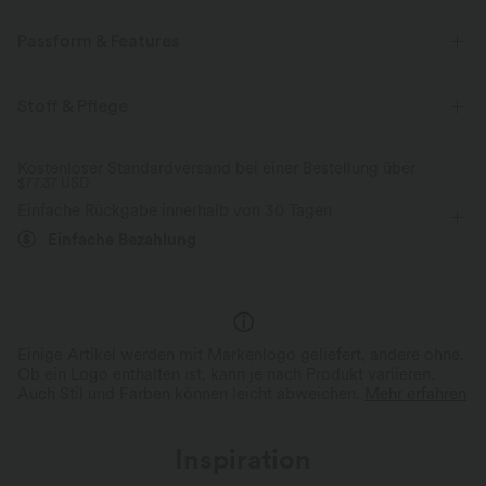
Passform & Features
Für: Freizeitaktivitäten
flacher Bund
Seitentaschen
Stoff & Pflege
dekorative Knöpfe
überziehen
Midi
Kostenloser Standardversand bei einer Bestellung über
$77.37 USD
mit hohem Bund
Tunika
Einfache Rückgabe innerhalb von 30 Tagen
Einfache Bezahlung
Einige Artikel werden mit Markenlogo geliefert, andere ohne.
Ob ein Logo enthalten ist, kann je nach Produkt variieren.
Auch Stil und Farben können leicht abweichen.
Mehr erfahren
Inspiration