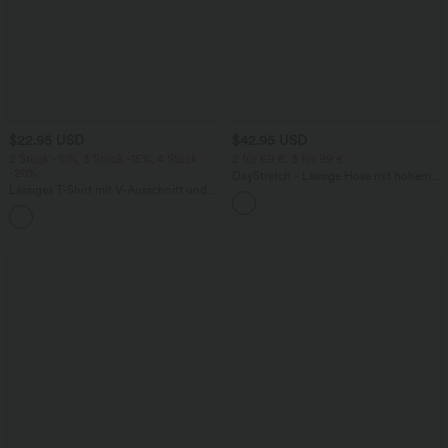
$22.95 USD
$42.95 USD
2 Stück -10%, 3 Stück -15%, 4 Stück
2 für 69 €, 3 für 99 €
-20%
DayStretch - Lässige Hose mit hohem
Lässiges T-Shirt mit V-Ausschnitt und
Bund, Seitentaschen und Barrel-Leg
kurzen Ärmeln
+9