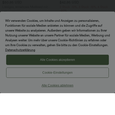
$50.95 USD
$42.95 USD
Lässiges, ärmelloses Midikleid mit
2 Stück -10%, 3 Stück -15%, 4 Stück
Rundhalsausschnitt, integriertem BH
-20%
und Rüschensaum
Lässiger, fließender Maxirock mit hohem
Bund und Raffung
Wir verwenden Cookies, um Inhalte und Anzeigen zu personalisieren,
Funktionen für soziale Medien anbieten zu können und die Zugriffe auf
unsere Website zu analysieren. Außerdem geben wir Informationen zu Ihrer
Nutzung unserer Website an unsere Partner für soziale Medien, Werbung und
Analysen weiter. Um mehr über unsere Cookie-Richtlinien zu erfahren oder
um Ihre Cookies zu verwalten, gehen Sie bitte zu den Cookie-Einstellungen.
Datenschutzerklärung
Alle Cookies akzeptieren
Cookie-Einstellungen
Alle Cookies ablehnen
$31.95 USD
$42.95 USD
Ärmellose, oversized Büro-Bluse mit V-
Hoch taillierter, fließender 2-in-1-Midi-
Ausschnitt - knitterfrei
Tanzrock mit Seitentasche