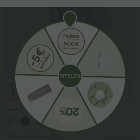
Farbe
Nile Blue
Wähle die Größe aus
(EU)
Größentabelle