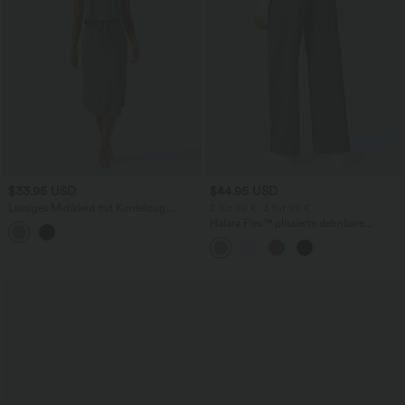
$33.95 USD
$44.95 USD
Lässiges Midikleid mit Kordelzug,
2 für 69 €, 3 für 99 €
Schlitz und geschwungenem Saum
Halara Flex™ plissierte dehnbare
Stoffhose mit hohem Bund,
Seitentaschen und geradem Bein