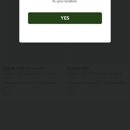
to your location.
YES
$23.95 USD
$39.95 USD
$50.95 USD
2 Stück -10%, 3 Stück -15%, 4 Stück
2 Stück -10%, 3 Stück -15%, 4 Stück
-20%
-20%
Jumpsuit mit V-Ausschnitt, kurzen
Fließende hosenrock in Leinenoptik mit
Ärmeln, plissierten Seitentaschen und
mittelhohem Bund, Seitentaschen und
+5
weitem Bein, fließendem Waffelmuster
weitem Bein