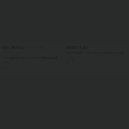
$44.95 USD
$67.95 USD
$48.95 USD
2 für 69 €, 3 für 99 €
Breezeful™ - Ärmelloser Jumpsuit mit
Seitentaschen - schnelltrocknend, Easy
Schlaghose mit mittlerem Bund und
Peezy Edition
seitlichen Reißverschlusstaschen
+12