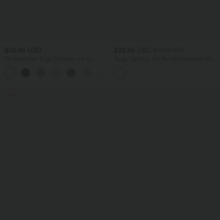
$36.95 USD
$23.95 USD
$27.95 USD
Rückenfreies Yoga-Tanktop mit U-
Yoga-Tanktop mit Rundhalsausschnitt,
Ausschnitt, überkreuzten Trägern und
Rüschen und InstantCool
abgerundetem Saum
Sale