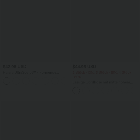
$42.95 USD
$44.95 USD
Halara UltraSculpt™ - Formende
2 Stück -10%, 3 Stück -15%, 4 Stück
Workout-Leggings mit hohem Bund,
-20%
+13
Seitentaschen, Booty-Scrunch und
Lässige Cordhose mit mittelhohem
Bauchkontrolle
Bund, Reißverschluss und Seitentaschen