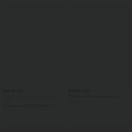
$48.95 USD
$72.95 USD
2 Stück -10%, 3 Stück -15%, 4 Stück
Fließendes Midi-Arbeitskleid mit
-20%
Seitentaschen, Fledermausärmeln und
Bauchkontrolle
Ärmelloses, gerafftes Midikleid mit
eckigem Ausschnitt, integriertem BH
und überkreuztem Rückendesign