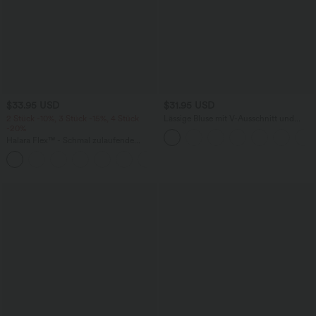
$33.95 USD
$31.95 USD
2 Stück -10%, 3 Stück -15%, 4 Stück
Lässige Bluse mit V-Ausschnitt und
-20%
kurzen Puffärmeln
Halara Flex™ - Schmal zulaufende
Bürohose mit hohem Bund,
+8
Seitentaschen und Waffelstoff