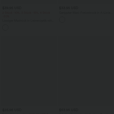
$39.95 USD
$33.95 USD
2 Stück -10%, 3 Stück -15%, 4 Stück
Gerippter Maxi-Freizeitrock in A-Linie
-20%
mit hohem Bund und Schlitzsaum
Lässiger Maxirock in Leinenoptik mit
hohem Bund und Kordelzug
$25.95 USD
$53.95 USD