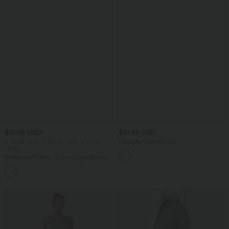
$31.95 USD
$31.95 USD
2 Stück -10%, 3 Stück -15%, 4 Stück
Lässiges Oberteil mit
-20%
Rundhalsausschnitt und
Fledermausärmeln
Softlyzero™ Airy - 2-in-1 Yoga-Shorts
mit superhohem Bund, mehreren
+23
Taschen und InstantCool - 17,78 cm