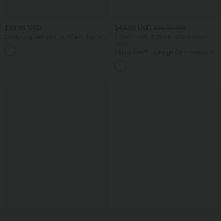
$33.95 USD
$44.95 USD
$50.95 USD
Lässiges, gerafftes 2-in-1 Cami-Top mit
2 Stück -10%, 3 Stück -15%, 4 Stück
verstellbaren Trägern und integriertem
-20%
BH
Halara Flex™ - Lässige Capri-Jeans mit
hohem Bund, mehreren Taschen und
geschlitztem Saum - slim