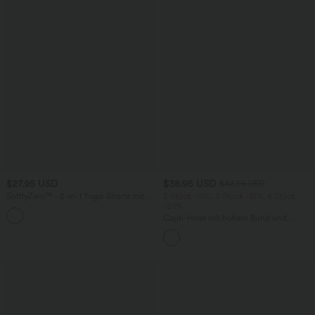
$27.95 USD
$38.95 USD
$42.95 USD
SoftlyZero™ - 2-in-1 Yoga-Shorts mit
2 Stück -10%, 3 Stück -15%, 4 Stück
hohem Crossover-Bund, mehreren
-20%
Taschen und Ösen - schnelltrocknend,
Capri-Hose mit hohem Bund und
7,6 cm
Seitentaschen - leinenähnliches Material