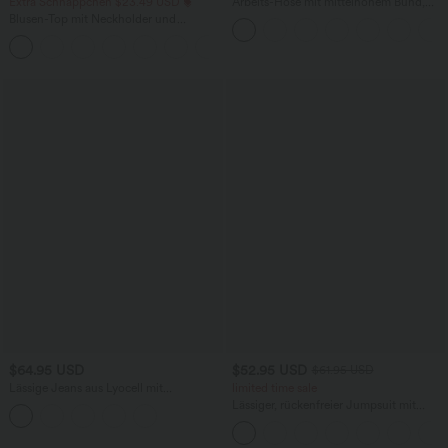
Extra Schnäppchen $23.49 USD
Arbeits-Hose mit mittelhohem Bund,
Seitentaschen und Barrel-Leg
Blusen-Top mit Neckholder und
Schlüssellochausschnitt, plissiert,
+3
ärmellos, abgerundeter Saum
$64.95 USD
$52.95 USD
$61.95 USD
Lässige Jeans aus Lyocell mit
limited time sale
mittelhohem Bund, mehreren Taschen
Lässiger, rückenfreier Jumpsuit mit
und Kordelzug
Seitentaschen