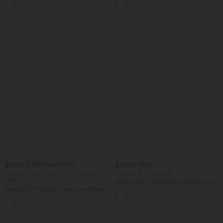
mehreren Taschen
knitterfrei
$61.95 USD
$42.95 USD
$64.95 USD
2 Stück -10%, 3 Stück -15%, 4 Stück
2 für 69 €, 3 für 99 €
-20%
Halara Flex™ dehnbare Stoffhose mit
Halara Flex™ Baggy Jeans Low Rise mit
hohem Bund, Waffelmuster,
Knopf und Reißverschluss, mehreren
Seitentaschen und weitem Bein
+5
Taschen, weitem Bein