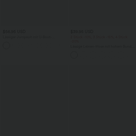
$56.95 USD
$39.95 USD
Lässiger Jumpsuit mit U-Boot-
2 Stück -10%, 3 Stück -15%, 4 Stück
Ausschnitt, Seitentaschen, kurzen
-20%
Ärmeln und Kordelzug - Easy Peezy
Lässige Leinen-Hose mit hohem Bund,
Edition
Kordelzug, weitem Bein und Taschen