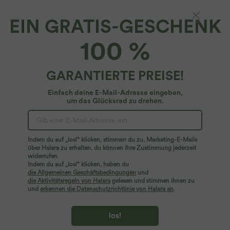
EIN GRATIS-GESCHENK
Flowy-Midi-Freizeitrock mit hohem Bund,
100 %
Kordelzug, Knöpfen und Seitentaschen
4.2
(
35
)
GARANTIERTE PREISE!
$39.95 USD
Einfach deine E-Mail-Adresse eingeben,
um das Glücksrad zu drehen.
Indem du auf „los!“ klicken, stimmen du zu, Marketing-E-Mails
über Halara zu erhalten. du können Ihre Zustimmung jederzeit
widerrufen.
Indem du auf „los!“ klicken, haben du
die Allgemeinen Geschäftsbedingungen
und
die Aktivitätsregeln von Halara
gelesen und stimmen ihnen zu
und
erkennen die Datenschutzrichtlinie von Halara an
.
los!