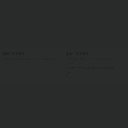
$56.95 USD
$50.95 USD
Ärmelloses Midikleid mit V-Ausschnitt,
2 Stück -10%, 3 Stück -15%, 4 Stück
Seitentaschen und Reißverschluss
-20%
Rückenfreies, gedrehtes Urlaubs-
Maxikleid mit Seitentaschen und Schlitz