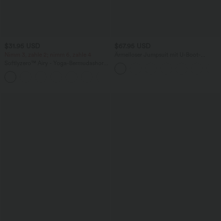
$31.95 USD
$67.95 USD
Nimm 3, zahle 2; nimm 6, zahle 4
Ärmelloser Jumpsuit mit U-Boot-
Ausschnitt, Seitentaschen, seitlichen
Softlyzero™ Airy - Yoga-Bermudashorts
Bindebändern, Streifen und InstantCool
mit hohem Bund, mehreren Taschen
- Easy Peezy Edition
+16
und InstantCool