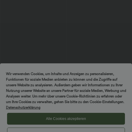
$56.95 USD
$33.95 USD
$36.95 USD
Wir verwenden Cookies, um Inhalte und Anzeigen zu personalisieren,
Ärmelloses Midikleid mit V-Ausschnitt,
Nimm 3, zahle 2; nimm 6, zahle 4
Funktionen für soziale Medien anbieten zu können und die Zugriffe auf
Seitentaschen und Reißverschluss
Halara UltraSculpt™ - Formende
Workout-Leggings mit hohem Bund,
unsere Website zu analysieren. Außerdem geben wir Informationen zu Ihrer
Seitentaschen und Bauchkontrolle
Nutzung unserer Website an unsere Partner für soziale Medien, Werbung und
Analysen weiter. Um mehr über unsere Cookie-Richtlinien zu erfahren oder
um Ihre Cookies zu verwalten, gehen Sie bitte zu den Cookie-Einstellungen.
Sale
Datenschutzerklärung
Alle Cookies akzeptieren