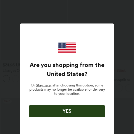
Are you shopping from the
$31.95 USD
$39.95 USD
Lässiges Oberteil mit
2 Stück -10%, 3 Stück -15%, 4 Stück
United States
?
Rundhalsausschnitt und
-20%
+1
Fledermausärmeln
Fließende hosenrock in Leinenoptik mit
mittelhohem Bund, Seitentaschen und
Or
Stay here
, after choosing this option, some
weitem Bein
products may no longer be available for delivery
to your location.
Sale
Sale
YES