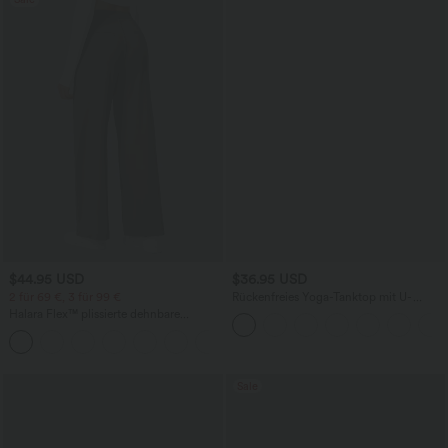
$44.95 USD
$36.95 USD
2 für 69 €, 3 für 99 €
Rückenfreies Yoga-Tanktop mit U-
Ausschnitt, überkreuzten Trägern und
Halara Flex™ plissierte dehnbare
abgerundetem Saum
Stoffhose mit hohem Bund,
+23
Seitentaschen und geradem Bein
Sale