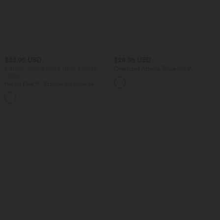
$33.95 USD
$28.95 USD
2 Stück -10%, 3 Stück -15%, 4 Stück
Oversized Arbeits-Bluse mit V-
-20%
Ausschnitt und kurzen Ärmeln -
knitterfrei
Halara Flex™ - Schmal zulaufende
Bürohose mit hohem Bund,
+8
Seitentaschen und Waffelstoff