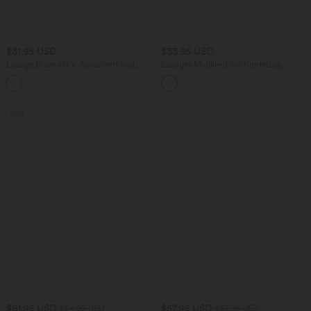
$31.95 USD
$33.95 USD
Lässige Bluse mit V-Ausschnitt und
Lässiges Midikleid mit Kordelzug,
kurzen Puffärmeln
Schlitz und geschwungenem Saum
Sale
$61.95 USD
$57.95 USD
$64.95 USD
$67.95 USD