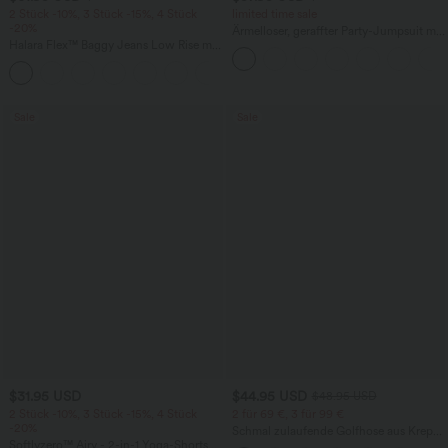
2 Stück -10%, 3 Stück -15%, 4 Stück
limited time sale
-20%
Ärmelloser, geraffter Party-Jumpsuit mit
Halara Flex™ Baggy Jeans Low Rise mit
V-Ausschnitt, Seitentaschen und
Knopf und Reißverschluss, mehreren
unsichtbarem Reißverschluss - pipi-
+5
Taschen, weitem Bein
praktisch
Sale
Sale
$31.95 USD
$44.95 USD
$48.95 USD
2 Stück -10%, 3 Stück -15%, 4 Stück
2 für 69 €, 3 für 99 €
-20%
Schmal zulaufende Golfhose aus Krepp
Softlyzero™ Airy - 2-in-1 Yoga-Shorts
mit hohem Bund und Seitentaschen