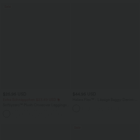
Sale
$25.95 USD
$44.95 USD
Extra Schnäppchen $23.49 USD
Halara Flex™ - Lässige Baggy-Denim-
Shorts mit hohem Crossover-Bund und
Softlyzero™ Plush Crossover Leggings
mehreren Taschen
mit Taschen
+16
Sale