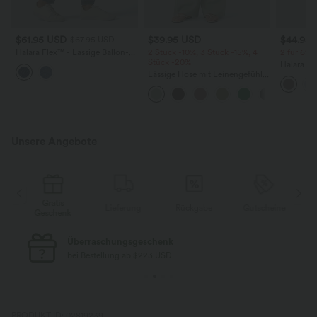
$61.95 USD
$39.95 USD
$44.95
$67.95 USD
Halara Flex™ - Lässige Ballon-
2 Stück -10%, 3 Stück -15%, 4
2 für 69 €
Joggers aus Denim mit
Stück -20%
Halara Fl
mittelhohem Bund und
Lässige Hose mit Leinengefühl,
Stoffhos
mehreren Taschen
hoher Taille, Kordelzug an der
Seitenta
Seite und weitem Bein
Unsere Angebote
Gratis
e
Lieferung
Rückgabe
Gutscheine
Geschenk
Überraschungsgeschenk
bei Bestellung ab $223 USD
PRODUKT ID: 02819239