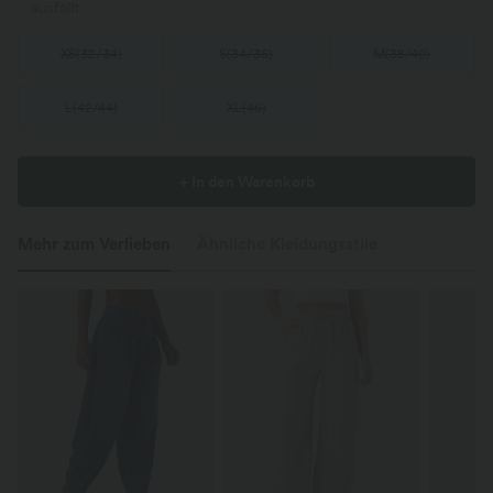
ausfällt.
XS
(
32/34
)
S
(
34/36
)
M
(
38/40
)
L
(
42/44
)
XL
(
46
)
+ In den Warenkorb
Mehr zum Verlieben
Ähnliche Kleidungsstile