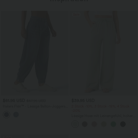
Sale
$61.95 USD
$39.95 USD
$67.95 USD
Halara Flex™ - Lässige Ballon-Joggers
2 Stück -10%, 3 Stück -15%, 4 Stück
aus Denim mit mittelhohem Bund und
-20%
mehreren Taschen
Lässige Hose mit Leinengefühl, hoher
Taille, Kordelzug an der Seite und
weitem Bein
Sale