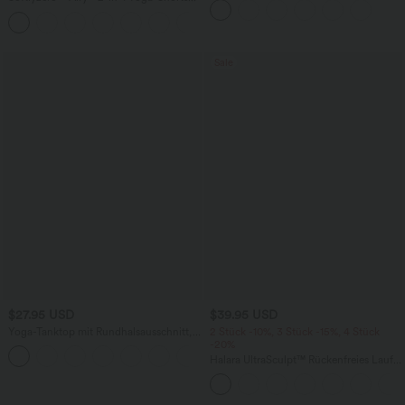
mit superhohem Bund, mehreren
+23
Taschen und InstantCool - 17,78 cm
Sale
$27.95 USD
$39.95 USD
Yoga-Tanktop mit Rundhalsausschnitt,
2 Stück -10%, 3 Stück -15%, 4 Stück
Rüschen und InstantCool
-20%
+16
Halara UltraSculpt™ Rückenfreies Lauf-
Tanktop mit U-Ausschnitt und
überkreuztem, abgerundetem Saum