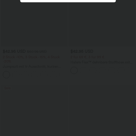
$42.95 USD
$42.95 USD
$50.95 USD
2 Stück -10%, 3 Stück -15%, 4 Stück
2 für 69 €, 3 für 99 €
-20%
Halara Flex™ dehnbare Stoffhose mit
Jumpsuit mit V-Ausschnitt, kurzen
hohem Bund, Waffelmuster,
Ärmeln, plissierten Seitentaschen und
Seitentaschen und weitem Bein
+5
weitem Bein, fließendem Waffelmuster
Sale