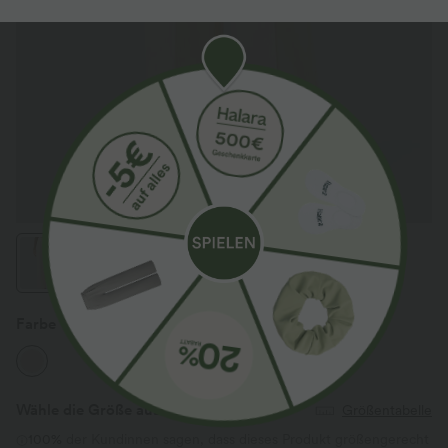
Farbe
Baby's Breath
Wähle die Größe aus
(EU)
Größentabelle
100%
der Kundinnen sagen, dass dieses Produkt größengerecht