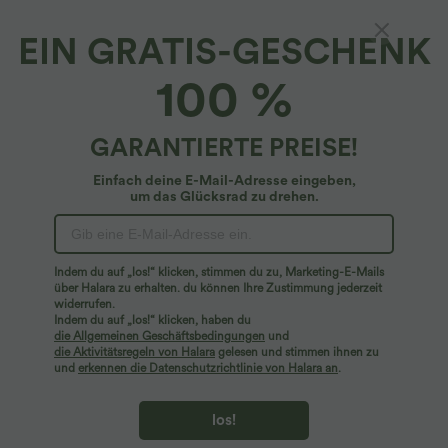
EIN GRATIS-GESCHENK
Crossover-Freizeithose mit hohem Bund,
100 %
Seitentaschen und weitem Bein
$48.95 USD
GARANTIERTE PREISE!
Einfach deine E-Mail-Adresse eingeben,
um das Glücksrad zu drehen.
Indem du auf „los!“ klicken, stimmen du zu, Marketing-E-Mails
über Halara zu erhalten. du können Ihre Zustimmung jederzeit
widerrufen.
Indem du auf „los!“ klicken, haben du
die Allgemeinen Geschäftsbedingungen
und
die Aktivitätsregeln von Halara
gelesen und stimmen ihnen zu
und
erkennen die Datenschutzrichtlinie von Halara an
.
los!