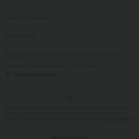
Passform & Features
Crossover-Bund
lässig
bodenlang
Stoff & Pflege
mit hohem Bund
baggy
Lockerer Passform
Kostenloser Standardversand bei einer Bestellung über
$77.37 USD
Einfache Rückgabe innerhalb von 30 Tagen
Einfache Bezahlung
Einige Artikel werden mit Markenlogo geliefert, andere ohne.
Ob ein Logo enthalten ist, kann je nach Produkt variieren.
Auch Stil und Farben können leicht abweichen.
Mehr erfahren
Inspiration