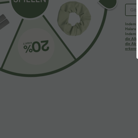
PRODUKT ID: 02864159
Indem d
Halara 
Passform & Features
Indem d
die Al
die Akt
erkenne
Für: Freizeitaktivitäten
flacher Bund
atmungs
Stoff & Pflege
Materialien
87 % Polyester und 13 % Elasthan
Pflege
Maschinenwäsche kalt