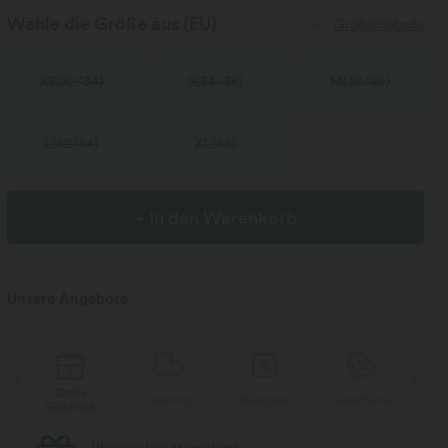
Wähle die Größe aus
(EU)
Größentabelle
XS
(
32/34
)
S
(
34/36
)
M
(
38/40
)
L
(
42/44
)
XL
(
46
)
+ In den Warenkorb
Unsere Angebote
Gratis
e
Lieferung
Rückgabe
Gutscheine
Geschenk
Ge
Überraschungsgeschenk