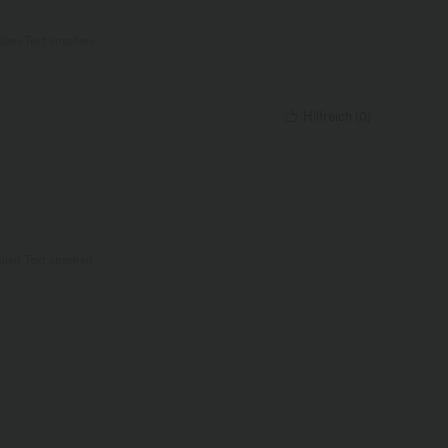
nalen Text ansehen
Hilfreich
(
0
)
nalen Text ansehen