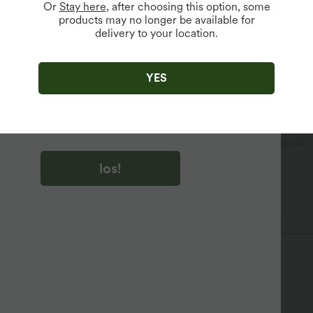
Or
Stay here
, after choosing this option, some
products may no longer be available for
delivery to your location.
u auf „los!“ klicken, stimmen du zu, Marketing-E-Mails über
zu erhalten. du können Ihre Zustimmung jederzeit widerrufen.
YES
u auf „los!“ klicken, haben du
lgemeinen Geschäftsbedingungen
und
ivitätsregeln von Halara
gelesen und stimmen ihnen zu und
n die Datenschutzrichtlinie von Halara an
.
aktives Mesh
überziehen
Mini
mit hohem Bund
los!