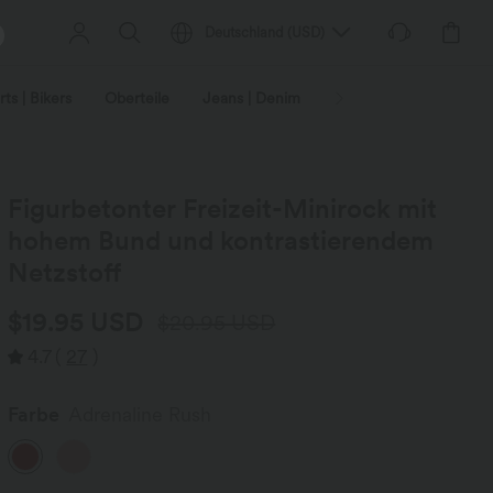
Deutschland
(
USD
)
ts | Bikers
Oberteile
Jeans | Denim
Leggings
Plus-Size
Figurbetonter Freizeit-Minirock mit
hohem Bund und kontrastierendem
Netzstoff
$19.95 USD
$20.95 USD
4.7
(
27
)
Farbe
Adrenaline Rush