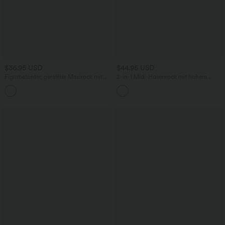
$36.95 USD
$44.95 USD
Figurbetonter, geraffter Maxirock mit
2-in-1 Midi-Hosenrock mit hohem
mittelhohem Bund, Streifen,
Bund, Seitentaschen, Kordelzug und
Blumenmuster und Bindeband vorne
kontrastierendem Netz