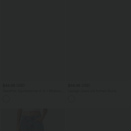
$44.95 USD
$64.95 USD
Geraffter, figurbetonter 2-in-1 Midirock
Lässige Jeans mit hohem Bund
aus Kunstleder mit hohem Bund und
mehreren Taschen und weitem Bein
abgerundetem Saum