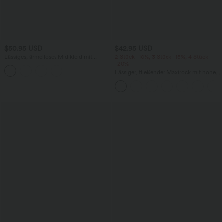
$50.95 USD
$42.95 USD
Lässiges, ärmelloses Midikleid mit
2 Stück -10%, 3 Stück -15%, 4 Stück
Rundhalsausschnitt, integriertem BH
-20%
und Rüschensaum
Lässiger, fließender Maxirock mit hohem
Bund und Raffung