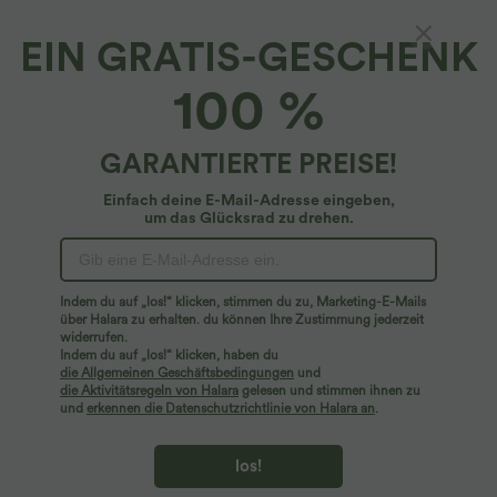
EIN GRATIS-GESCHENK
Halara DayStretch*
100 %
DayStretch - 7/8-Yoga-Leggings mit hohem
Bund, Cargo-Taschen, Seitentaschen und
schmaler Passform - Plus Size
4.8
(
435
)
GARANTIERTE PREISE!
$53.95 USD
Plus Size Deal: -10 € ab 99 €, -30 € ab 199 €
Einfach deine E-Mail-Adresse eingeben,
um das Glücksrad zu drehen.
Indem du auf „los!“ klicken, stimmen du zu, Marketing-E-Mails
über Halara zu erhalten. du können Ihre Zustimmung jederzeit
widerrufen.
Indem du auf „los!“ klicken, haben du
die Allgemeinen Geschäftsbedingungen
und
die Aktivitätsregeln von Halara
gelesen und stimmen ihnen zu
und
erkennen die Datenschutzrichtlinie von Halara an
.
los!