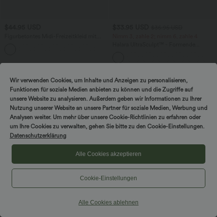
$44.95 USD
$33.95 USD
$36.95 USD
Figurbetontes Midi-Freizeitkleid mit
Nimm 3, zahle 2; nimm 6, zahle 4
Schlitz, rückenfreiem Korsett mit
Halara UltraSculpt™ - Formende
+6
quadratischem Ausschnitt und Rüschen
Workout-Leggings mit hohem Bund,
Seitentaschen und Bauchkontrolle
Wir verwenden Cookies, um Inhalte und Anzeigen zu personalisieren,
Funktionen für soziale Medien anbieten zu können und die Zugriffe auf
unsere Website zu analysieren. Außerdem geben wir Informationen zu Ihrer
Nutzung unserer Website an unsere Partner für soziale Medien, Werbung und
Analysen weiter. Um mehr über unsere Cookie-Richtlinien zu erfahren oder
um Ihre Cookies zu verwalten, gehen Sie bitte zu den Cookie-Einstellungen.
Datenschutzerklärung
Alle Cookies akzeptieren
Cookie-Einstellungen
Alle Cookies ablehnen
$56.95 USD