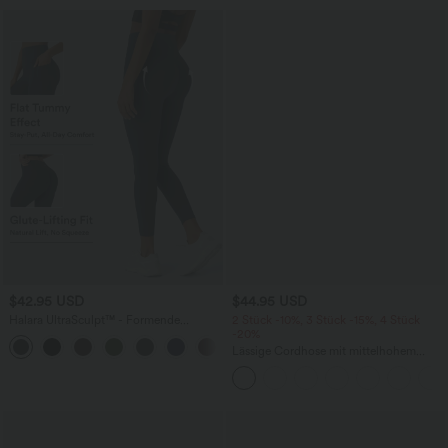
$42.95 USD
$44.95 USD
Halara UltraSculpt™ - Formende
2 Stück -10%, 3 Stück -15%, 4 Stück
Workout-Leggings mit hohem Bund,
-20%
+13
Seitentaschen, Booty-Scrunch und
Lässige Cordhose mit mittelhohem
Bauchkontrolle
Bund, Reißverschluss und Seitentaschen