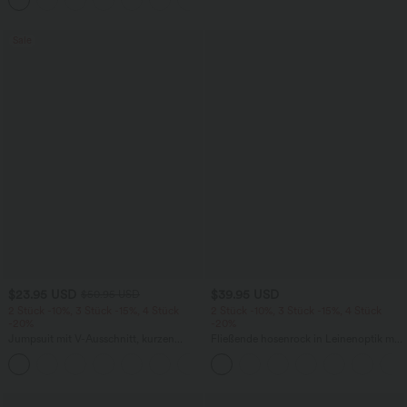
+11
überkreuztem, abgerundetem Saum
Sale
$23.95 USD
$39.95 USD
$50.95 USD
2 Stück -10%, 3 Stück -15%, 4 Stück
2 Stück -10%, 3 Stück -15%, 4 Stück
-20%
-20%
Jumpsuit mit V-Ausschnitt, kurzen
Fließende hosenrock in Leinenoptik mit
Ärmeln, plissierten Seitentaschen und
mittelhohem Bund, Seitentaschen und
+5
weitem Bein, fließendem Waffelmuster
weitem Bein