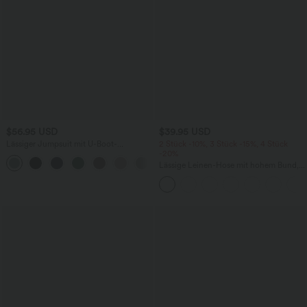
$56.95 USD
$39.95 USD
Lässiger Jumpsuit mit U-Boot-
2 Stück -10%, 3 Stück -15%, 4 Stück
Ausschnitt, Seitentaschen, kurzen
-20%
Ärmeln und Kordelzug - Easy Peezy
Lässige Leinen-Hose mit hohem Bund,
Edition
Kordelzug, weitem Bein und Taschen