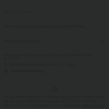
PRODUKT ID: 02830197
Soft and Stretchy, Halara DayStretch™ Fabric
Feel-good comfort that's soft, stretchy, and breathable enough for any
activity.
Passform & Features
Vier-Wege-Stretch
Atmungsaktiv
flacher Bund
Gesäßtaschen
Cargotaschen
Kostenloser Standardversand bei einer Bestellung über
$77.37 USD
Aufgesetzte Tasche mit Patte
Seitentaschen
Cargo
weich
Feuchtigkeitsableitend
Einfache Rückgabe innerhalb von 30 Tagen
Einfache Bezahlung
überziehen
Yoga & Pilates
7/8-Länge
Verbesserte Selbstglättung
mit hohem Bund
eng geschnitten
Hohe Dehnung
Vier-Wege-Stretch
Skinny / Hauteng
Einige Artikel werden mit Markenlogo geliefert, andere ohne.
Ob ein Logo enthalten ist, kann je nach Produkt variieren.
Auch Stil und Farben können leicht abweichen.
Mehr erfahren