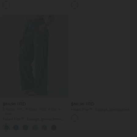
integriertem BH, One-Shoulder-Design,
Rundhalsausschnitt und Seitentaschen
Polka-Dots und abgerundetem Saum
$56.95 USD
$50.95 USD
2 Stück -10%, 3 Stück -15%, 4 Stück
Halara Flex™ - Lässige, gewaschene
-20%
Bermuda-Shorts aus elastischem Strick-
Denim mit hohem Bund, mehreren
Halara Flex™ - Lässige, gewaschene
Taschen und Rollsaum
Baggy-Jeans aus drapiertem Lyocell mit
mittelhohem Bund, mehreren Taschen
und weitem Bein