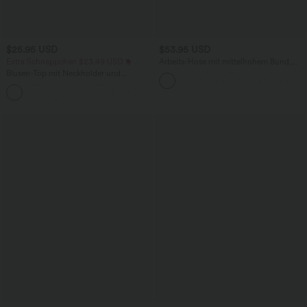
$25.95 USD
$53.95 USD
Extra Schnäppchen $23.49 USD
Arbeits-Hose mit mittelhohem Bund,
Seitentaschen und Barrel-Leg
Blusen-Top mit Neckholder und
Schlüssellochausschnitt, plissiert,
+3
ärmellos, abgerundeter Saum