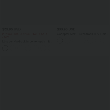
$39.95 USD
$33.95 USD
2 Stück -10%, 3 Stück -15%, 4 Stück
Gerippter Maxi-Freizeitrock in A-Linie
-20%
mit hohem Bund und Schlitzsaum
Lässiger Maxirock in Leinenoptik mit
hohem Bund und Kordelzug