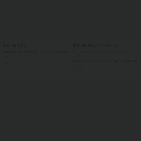
$33.95 USD
$44.95 USD
$50.95 USD
Lässiges, gerafftes 2-in-1 Cami-Top mit
2 Stück -10%, 3 Stück -15%, 4 Stück
verstellbaren Trägern und integriertem
-20%
BH
Halara Flex™ - Lässige Capri-Jeans mit
hohem Bund, mehreren Taschen und
geschlitztem Saum - slim