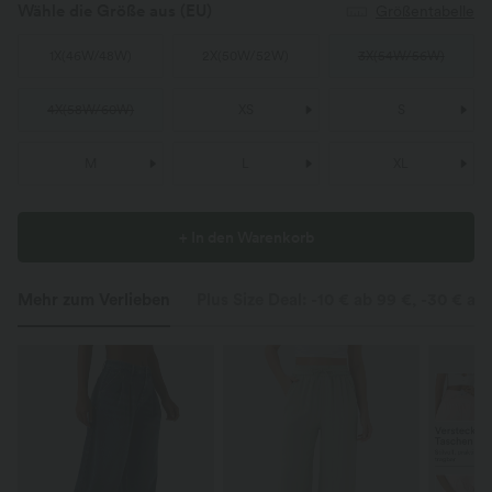
Wähle die Größe aus
(EU)
Größentabelle
1X
(
46W/48W
)
2X
(
50W/52W
)
3X
(
54W/56W
)
4X
(
58W/60W
)
XS
S
M
L
XL
+ In den Warenkorb
Mehr zum Verlieben