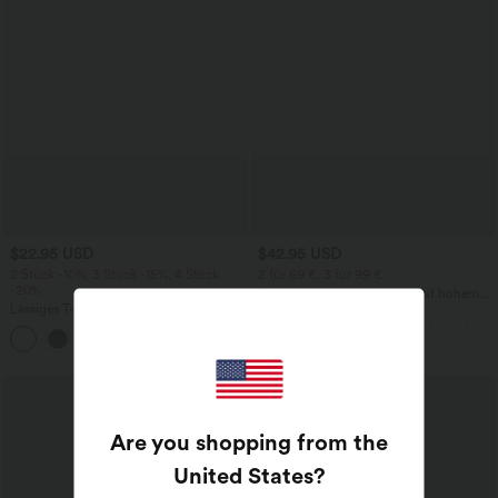
$22.95 USD
$42.95 USD
2 Stück -10%, 3 Stück -15%, 4 Stück
2 für 69 €, 3 für 99 €
-20%
DayStretch - Lässige Hose mit hohem
Lässiges T-Shirt mit V-Ausschnitt und
Bund, Seitentaschen und Barrel-Leg
kurzen Ärmeln
+9
Are you shopping from the
United States
?