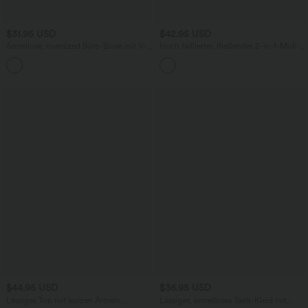
$31.95 USD
$42.95 USD
Ärmellose, oversized Büro-Bluse mit V-
Hoch taillierter, fließender 2-in-1-Midi-
Ausschnitt - knitterfrei
Tanzrock mit Seitentasche
$44.95 USD
$36.95 USD
Lässiges Top mit kurzen Ärmeln,
Lässiges, ärmelloses Tank-Kleid mit