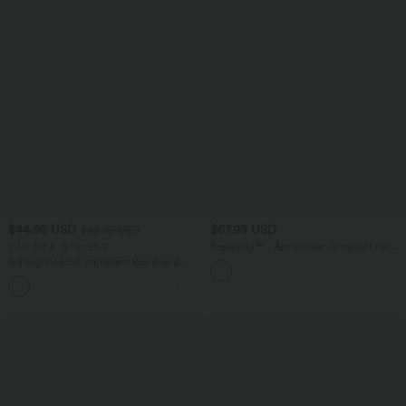
$44.95 USD
$67.95 USD
$48.95 USD
2 für 69 €, 3 für 99 €
Breezeful™ - Ärmelloser Jumpsuit mit
Seitentaschen - schnelltrocknend, Easy
Schlaghose mit mittlerem Bund und
Peezy Edition
seitlichen Reißverschlusstaschen
+12