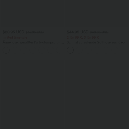
$28.95 USD
$44.95 USD
$67.95 USD
$48.95 USD
limited time sale
2 für 69 €, 3 für 99 €
Ärmelloser, geraffter Party-Jumpsuit mit
Schmal zulaufende Golfhose aus Krepp
V-Ausschnitt, Seitentaschen und
mit hohem Bund und Seitentaschen
+7
unsichtbarem Reißverschluss - pipi-
praktisch