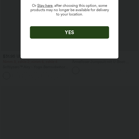
Or
Stay here
, after choosing this option, some
products may no longer be available for delivery
to your location.
YES
$31.95 USD
$67.95 USD
Nimm 3, zahle 2; nimm 6, zahle 4
Ärmelloser Jumpsuit mit U-Boot-
Ausschnitt, Seitentaschen, seitlichen
Softlyzero™ Airy - Yoga-Bermudashorts
Bindebändern, Streifen und InstantCool
mit hohem Bund, mehreren Taschen
- Easy Peezy Edition
+16
und InstantCool