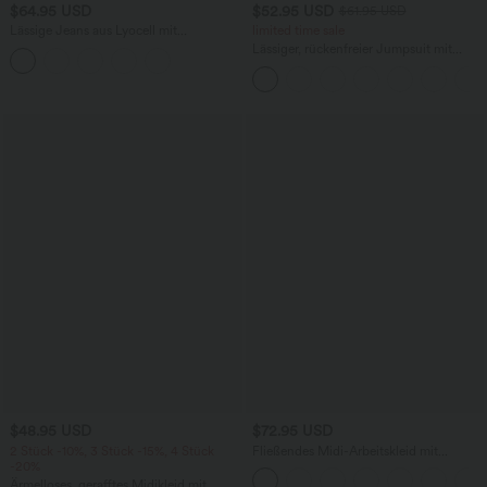
$64.95 USD
$52.95 USD
$61.95 USD
Lässige Jeans aus Lyocell mit
limited time sale
mittelhohem Bund, mehreren Taschen
Lässiger, rückenfreier Jumpsuit mit
und Kordelzug
Seitentaschen
$48.95 USD
$72.95 USD
2 Stück -10%, 3 Stück -15%, 4 Stück
Fließendes Midi-Arbeitskleid mit
-20%
Seitentaschen, Fledermausärmeln und
Bauchkontrolle
Ärmelloses, gerafftes Midikleid mit