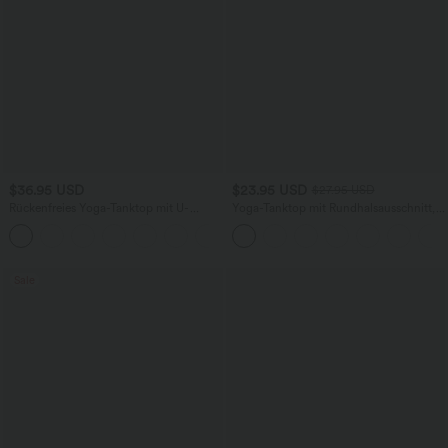
$36.95 USD
$23.95 USD
$27.95 USD
Rückenfreies Yoga-Tanktop mit U-
Yoga-Tanktop mit Rundhalsausschnitt,
Ausschnitt, überkreuzten Trägern und
Rüschen und InstantCool
abgerundetem Saum
Sale