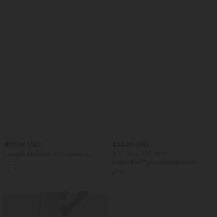
$33.95 USD
$44.95 USD
Lässiges Midikleid mit Kordelzug,
2 für 69 €, 3 für 99 €
Schlitz und geschwungenem Saum
Halara Flex™ plissierte dehnbare
Stoffhose mit hohem Bund,
Seitentaschen und geradem Bein