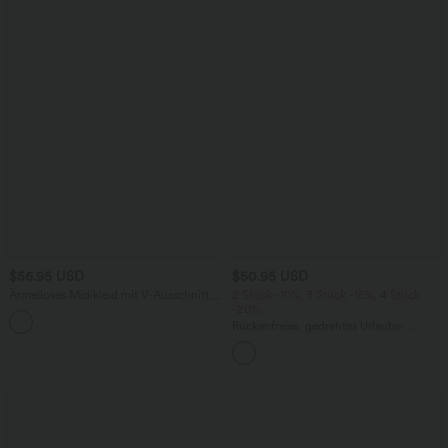
$56.95 USD
$50.95 USD
Ärmelloses Midikleid mit V-Ausschnitt,
2 Stück -10%, 3 Stück -15%, 4 Stück
Seitentaschen und Reißverschluss
-20%
Rückenfreies, gedrehtes Urlaubs-
Maxikleid mit Seitentaschen und Schlitz