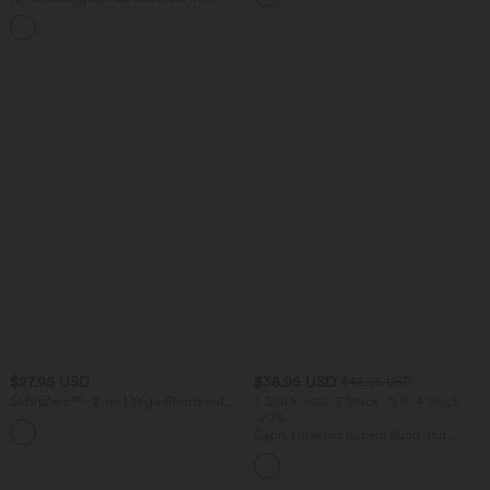
eckigem Ausschnitt, integriertem BH
und überkreuztem Rückendesign
$27.95 USD
$38.95 USD
$42.95 USD
SoftlyZero™ - 2-in-1 Yoga-Shorts mit
2 Stück -10%, 3 Stück -15%, 4 Stück
hohem Crossover-Bund, mehreren
-20%
Taschen und Ösen - schnelltrocknend,
Capri-Hose mit hohem Bund und
7,6 cm
Seitentaschen - leinenähnliches Material