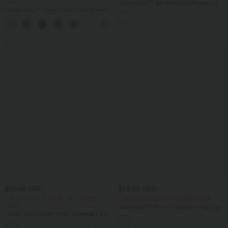
-20%
Halara Flex™ dehnbare Stoffhose mit
Halara Flex™ Baggy Jeans Low Rise mit
hohem Bund, Waffelmuster,
Knopf und Reißverschluss, mehreren
Seitentaschen und weitem Bein
+5
Taschen, weitem Bein
$39.95 USD
$25.95 USD
2 Stück -10%, 3 Stück -15%, 4 Stück
Extra Schnäppchen $23.49 USD
-20%
Softlyzero™ Plush Crossover Leggings
Halara UltraSculpt™ Rückenfreies Lauf-
mit Taschen
Tanktop mit U-Ausschnitt und