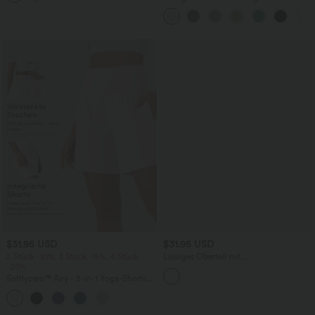
Taille, Kordelzug an der Seite und
weitem Bein
$31.95 USD
$31.95 USD
2 Stück -10%, 3 Stück -15%, 4 Stück
Lässiges Oberteil mit
-20%
Rundhalsausschnitt und
Fledermausärmeln
Softlyzero™ Airy - 2-in-1 Yoga-Shorts
mit superhohem Bund, mehreren
+23
Taschen und InstantCool - 17,78 cm