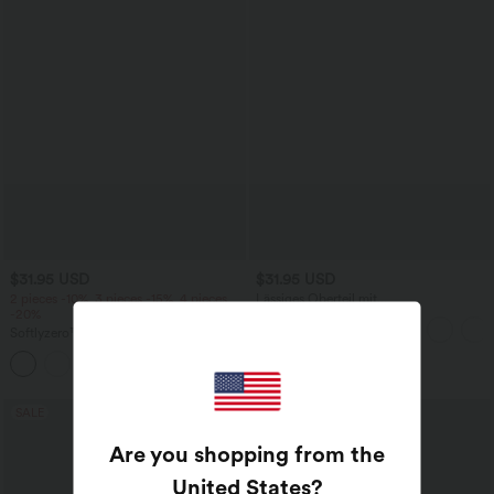
$31.95 USD
$31.95 USD
2 pieces -10%, 3 pieces -15%, 4 pieces
Lässiges Oberteil mit
-20%
Rundhalsausschnitt und
Fledermausärmeln
Softlyzero™ Airy - 2-in-1 Yoga-Shorts
mit superhohem Bund, mehreren
+23
Taschen und InstantCool - 17,78 cm
SALE
SALE
Are you shopping from the
United States
?