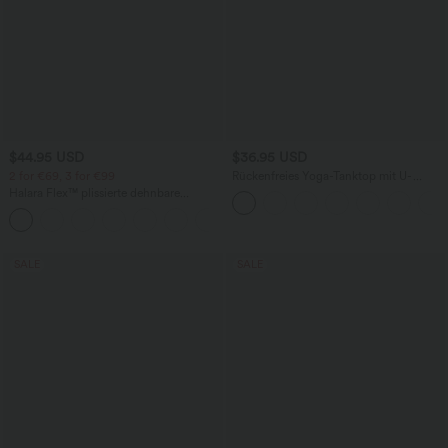
$44.95 USD
$36.95 USD
2 for €69, 3 for €99
Rückenfreies Yoga-Tanktop mit U-
Ausschnitt, überkreuzten Trägern und
Halara Flex™ plissierte dehnbare
abgerundetem Saum
Stoffhose mit hohem Bund,
+23
Seitentaschen und geradem Bein
SALE
SALE