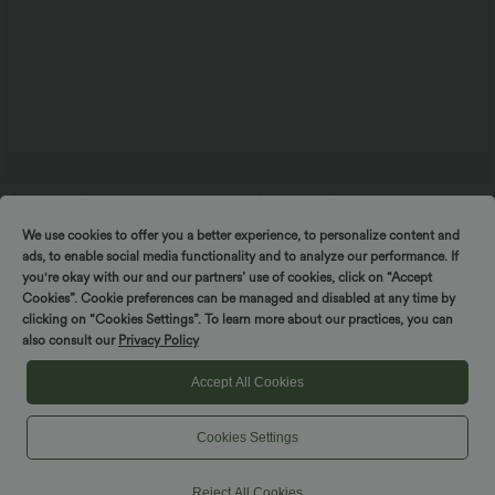
$67.95 USD
$48.95 USD
Ärmelloser Jumpsuit mit U-Boot-
2 pieces -10%, 3 pieces -15%, 4 pieces
We use cookies to offer you a better experience, to personalize content and
Ausschnitt, Seitentaschen, seitlichen
-20%
+8
Bindebändern, Streifen und InstantCool
Ärmelloses, gerafftes Midikleid mit
ads, to enable social media functionality and to analyze our performance. If
- Easy Peezy Edition
eckigem Ausschnitt, integriertem BH
you're okay with our and our partners’ use of cookies, click on “Accept
und überkreuztem Rückendesign
Cookies”. Cookie preferences can be managed and disabled at any time by
clicking on “Cookies Settings”. To learn more about our practices, you can
SALE
also consult our
Privacy Policy
Accept All Cookies
Cookies Settings
Reject All Cookies