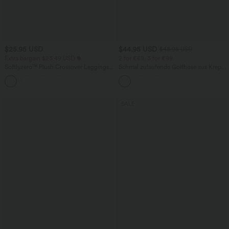
$25.95 USD
$44.95 USD
$48.95 USD
Extra bargain $23.49 USD
2 for €69, 3 for €99
Softlyzero™ Plush Crossover Leggings
Schmal zulaufende Golfhose aus Krepp
mit Taschen
mit hohem Bund und Seitentaschen
+16
SALE