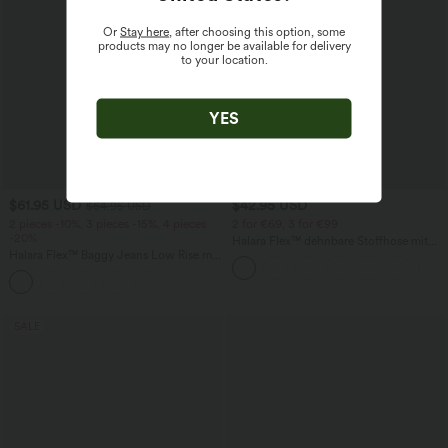
Or
Stay here
, after choosing this option, some
products may no longer be available for delivery
to your location.
YES
$61.95 USD
$42.95 USD
$64.95 USD
2 pieces -10%, 3 pieces -15%, 4 pieces
2 for €69, 3 for €99
-20%
Halara Flex™ dehnbare Stoffhose mit
Halara Flex™ Baggy Jeans Low Rise mit
hohem Bund, Waffelmuster,
Knopf und Reißverschluss, mehreren
Seitentaschen und weitem Bein
+5
Taschen, weitem Bein
SALE