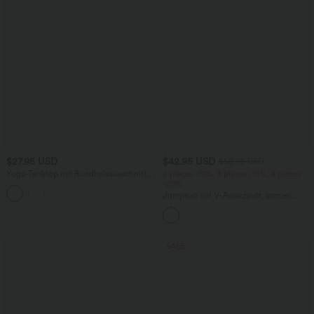
$27.95 USD
$42.95 USD
$50.95 USD
Yoga-Tanktop mit Rundhalsausschnitt,
2 pieces -10%, 3 pieces -15%, 4 pieces
Rüschen und InstantCool
-20%
+16
Jumpsuit mit V-Ausschnitt, kurzen
Ärmeln, plissierten Seitentaschen und
weitem Bein, fließendem Waffelmuster
SALE