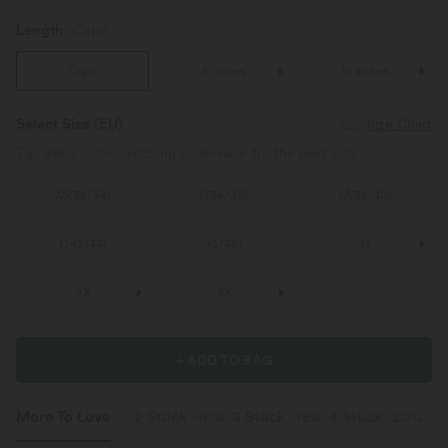
Length
Capri
Capri
5 inches
10 inches
Select Size
(EU)
Size Chart
Tip: Wear color-matching underwear for the best look.
XS
(
32/34
)
S
(
34/36
)
M
(
38/40
)
L
(
42/44
)
XL
(
46
)
1X
2X
3X
+ ADD TO BAG
More To Love
2 Stück -10%, 3 Stück -15%, 4 Stück -20%