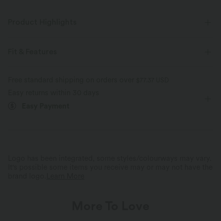
Product Highlights
Fit & Features
Flat Waist
Button Fly
Pull-on
Resort
Free standard shipping on orders over
$77.37 USD
Easy returns within 30 days
Cropped
High-waisted
Straight-leg
Regular Fit
Easy Payment
Linen
Logo has been integrated, some styles/colourways may vary.
Cool and Breathable Fabric
It's possible some items you receive may or may not have the
Perfect for Summer
Breathable and moisture-wicking—stays
brand logo.
Learn More
cool all day, even in summer.
Cropped length cut.
More To Love