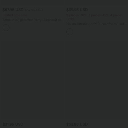
$57.95 USD
$39.95 USD
$67.95 USD
limited time sale
2 pieces -10%, 3 pieces -15%, 4 pieces
-20%
Ärmelloser, geraffter Party-Jumpsuit mit
V-Ausschnitt, Seitentaschen und
Halara UltraSculpt™ Rückenfreies Lauf-
+7
unsichtbarem Reißverschluss - pipi-
Tanktop mit U-Ausschnitt und
praktisch
überkreuztem, abgerundetem Saum
$31.95 USD
$33.95 USD