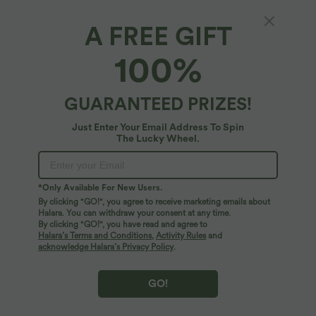
A FREE GIFT
Capri-Hose mit hohem Bund und
100%
Seitentaschen - leinenähnliches Material
$38.95 USD
$42.95 USD
GUARANTEED PRIZES!
2 Stück -10%, 3 Stück -15%, 4 Stück -20%
Just Enter Your Email Address To Spin
The Lucky Wheel.
*Only Available For New Users.
By clicking "GO!", you agree to receive marketing emails about
Halara. You can withdraw your consent at any time.
By clicking "GO!", you have read and agree to
Halara’s Terms and Conditions
,
Activity Rules
and
acknowledge Halara’s Privacy Policy
.
GO!