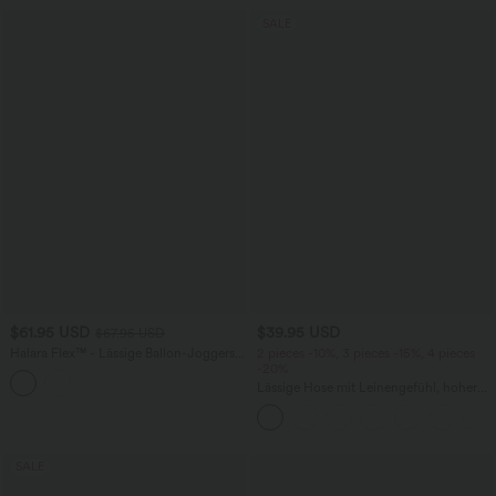
SALE
$61.95 USD
$39.95 USD
$67.95 USD
Halara Flex™ - Lässige Ballon-Joggers
2 pieces -10%, 3 pieces -15%, 4 pieces
aus Denim mit mittelhohem Bund und
-20%
mehreren Taschen
Lässige Hose mit Leinengefühl, hoher
Taille, Kordelzug an der Seite und
weitem Bein
SALE