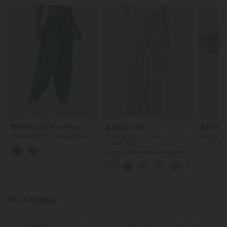
$61.95 USD
$39.95 USD
$36.95
$67.95 USD
Halara Flex™ - Lässige Ballon-
2 pieces -10%, 3 pieces -15%, 4
Rückenfre
Joggers aus Denim mit
pieces -20%
U-Ausschn
mittelhohem Bund und
Trägern 
Lässige Hose mit Leinengefühl,
mehreren Taschen
Saum
hoher Taille, Kordelzug an der
Seite und weitem Bein
Our Offerings