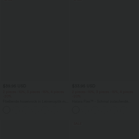
$39.95 USD
$33.95 USD
2 pieces -10%, 3 pieces -15%, 4 pieces
2 pieces -10%, 3 pieces -15%, 4 pieces
-20%
-20%
Fließende hosenrock in Leinenoptik mit
Halara Flex™ - Schmal zulaufende
mittelhohem Bund, Seitentaschen und
Bürohose mit hohem Bund,
+1
weitem Bein
Seitentaschen und Waffelstoff
SALE