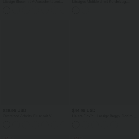
Lässige Bluse mit V-Ausschnitt und
Lässiges Midikleid mit Kordelzug,
kurzen Puffärmeln
Schlitz und geschwungenem Saum
$28.95 USD
$44.95 USD
Oversized Arbeits-Bluse mit V-
Halara Flex™ - Lässige Baggy-Denim-
Ausschnitt und kurzen Ärmeln -
Shorts mit hohem Crossover-Bund und
+1
knitterfrei
mehreren Taschen
SALE
SALE