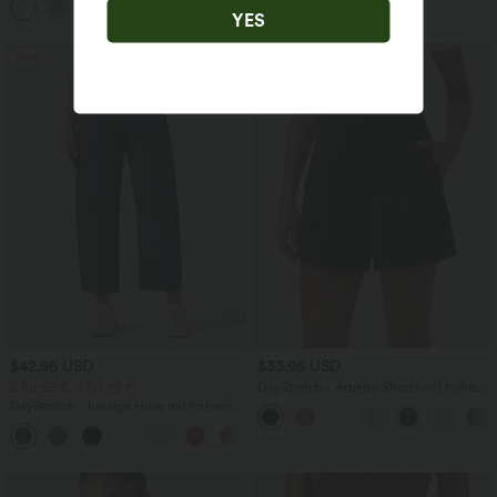
- Easy Peezy Edition
+11
- UPF50+
YES
Sale
$42.95 USD
$33.95 USD
2 für 69 €, 3 für 99 €
DayStretch - Arbeits-Shorts mit hohem
Bund, Seitentaschen und weitem Bein
DayStretch - Lässige Hose mit hohem
Bund, Seitentaschen und Barrel-Leg
+5