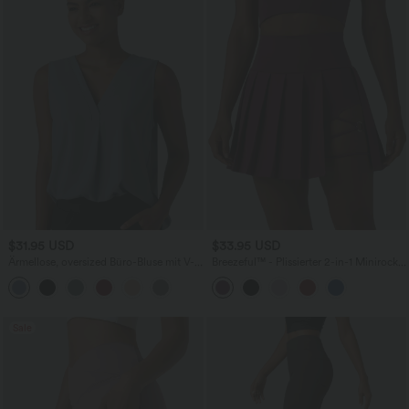
$31.95 USD
$33.95 USD
Ärmellose, oversized Büro-Bluse mit V-
Breezeful™ - Plissierter 2-in-1 Minirock
Ausschnitt - knitterfrei
mit hohem Bund, Taschen und
asymmetrischem Saum -
schnelltrocknend, extralang
Sale