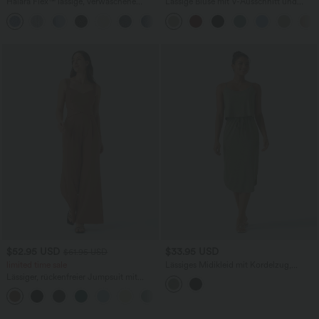
Halara Flex™ lässige, verwaschene
Lässige Bluse mit V-Ausschnitt und
Baggy Jeans aus elastischem Strick-
kurzen Puffärmeln
+3
Denim mit niedrigem Bund, Knopf,
Reißverschluss, mehreren Taschen und
weitem Bein
$52.95 USD
$33.95 USD
$61.95 USD
limited time sale
Lässiges Midikleid mit Kordelzug,
Schlitz und geschwungenem Saum
Lässiger, rückenfreier Jumpsuit mit
Seitentaschen
+10