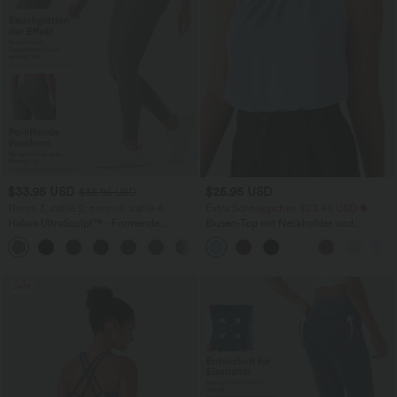
$33.95 USD
$25.95 USD
$36.95 USD
Nimm 3, zahle 2; nimm 6, zahle 4
Extra Schnäppchen $23.49 USD
Halara UltraSculpt™ - Formende
Blusen-Top mit Neckholder und
Workout-Leggings mit hohem Bund,
Schlüssellochausschnitt, plissiert,
+17
Seitentaschen und Bauchkontrolle
ärmellos, abgerundeter Saum
Sale