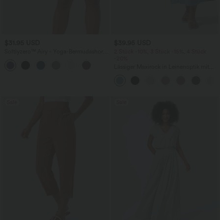
$31.95 USD
$39.95 USD
Softlyzero™ Airy - Yoga-Bermudashorts
2 Stück -10%, 3 Stück -15%, 4 Stück
mit hohem Bund, mehreren Taschen
-20%
+16
und InstantCool
Lässiger Maxirock in Leinenoptik mit
hohem Bund und Kordelzug
Sale
Sale