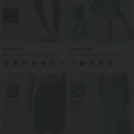
$36.95 USD
$44.95 USD
Halara Flex™ Arbeitsleggings aus
2-in-1 Midi-Hosenrock mit hohem
elastischem Strick-Denim mit hohem
Bund, Seitentaschen, Kordelzug und
+1
Bund und mehreren Taschen
kontrastierendem Netz
Sale