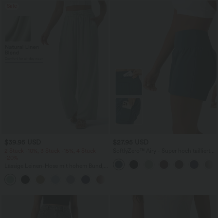
Sale
$39.95 USD
$27.95 USD
2 Stück -10%, 3 Stück -15%, 4 Stück
SoftlyZero™ Airy - Super hoch taillierte
-20%
2-in-1-Yoga-Shorts mit Gesäßtasche
und Seitentasche-längere Länge
Lässige Leinen-Hose mit hohem Bund,
Kordelzug, weitem Bein und Taschen
+5