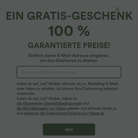
Seitentaschen und Waffelstoff
EIN GRATIS-GESCHENK
Sale
100 %
GARANTIERTE PREISE!
Einfach deine E-Mail-Adresse eingeben,
um das Glücksrad zu drehen.
Indem du auf „los!“ klicken, stimmen du zu, Marketing-E-Mails
über Halara zu erhalten. du können Ihre Zustimmung jederzeit
widerrufen.
Indem du auf „los!“ klicken, haben du
$27.95 USD
$39.95 USD
die Allgemeinen Geschäftsbedingungen
und
Yoga-Tanktop mit Rundhalsausschnitt,
2 Stück -10%, 3 Stück -15%, 4 Stück
die Aktivitätsregeln von Halara
gelesen und stimmen ihnen zu
Rüschen und InstantCool
-20%
und
erkennen die Datenschutzrichtlinie von Halara an
.
+16
Fließende hosenrock in Leinenoptik mit
mittelhohem Bund, Seitentaschen und
weitem Bein
los!
Sale