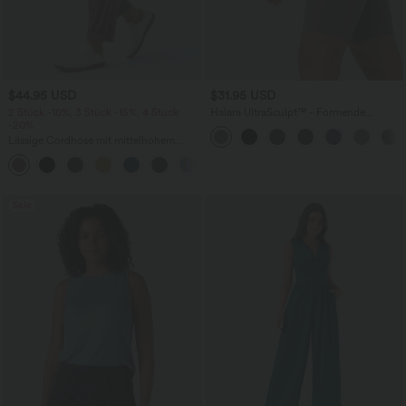
$44.95 USD
$31.95 USD
2 Stück -10%, 3 Stück -15%, 4 Stück
Halara UltraSculpt™ - Formende
-20%
Workout-Shorts mit hohem Bund,
Tasche und Bauchkontrolle - 22,9 cm
Lässige Cordhose mit mittelhohem
Bund, Reißverschluss und Seitentaschen
+7
Sale