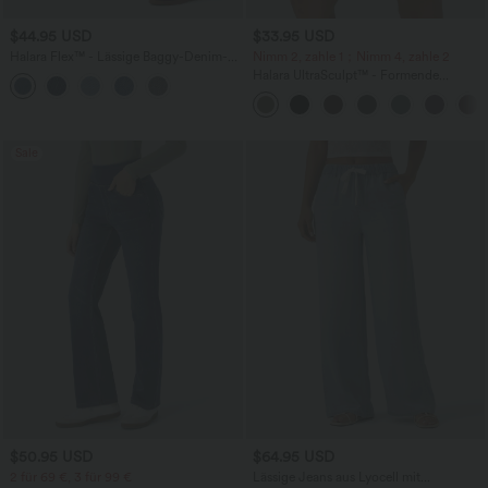
$44.95 USD
$33.95 USD
Halara Flex™ - Lässige Baggy-Denim-
Nimm 2, zahle 1；Nimm 4, zahle 2
Shorts mit hohem Crossover-Bund und
Halara UltraSculpt™ - Formende
mehreren Taschen
Workout-Leggings mit hohem Bund,
Seitentaschen und Bauchkontrolle - 12,7
cm
Sale
$50.95 USD
$64.95 USD
2 für 69 €, 3 für 99 €
Lässige Jeans aus Lyocell mit