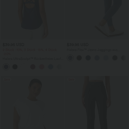
$39.95 USD
$39.95 USD
2 Stück -10%, 3 Stück -15%, 4 Stück
Halara Flex™ Jeans Jeggings aus
-20%
elastischem Strick-Denim mit hohem
Bund und Gesäßtaschen
Halara UltraSculpt™ Rückenfreies Lauf-
Tanktop mit U-Ausschnitt und
+11
überkreuztem, abgerundetem Saum
Sale
Sale