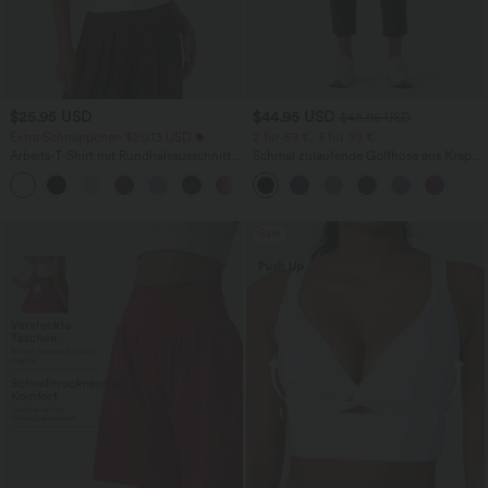
$25.95 USD
$44.95 USD
$48.95 USD
Extra Schnäppchen $20.13 USD
2 für 69 €, 3 für 99 €
Arbeits-T-Shirt mit Rundhalsausschnitt
Schmal zulaufende Golfhose aus Krepp
und kurzen Fledermausärmeln
mit hohem Bund und Seitentaschen
+1
Sale