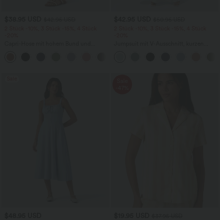
$38.95 USD
$42.95 USD
$42.95 USD
$50.95 USD
2 Stück -10%, 3 Stück -15%, 4 Stück
2 Stück -10%, 3 Stück -15%, 4 Stück
-20%
-20%
Capri-Hose mit hohem Bund und
Jumpsuit mit V-Ausschnitt, kurzen
Seitentaschen - leinenähnliches Material
Ärmeln, plissierten Seitentaschen und
+7
weitem Bein, fließendem Waffelmuster
Sale
Sale
-47%
$48.95 USD
$19.95 USD
$37.95 USD