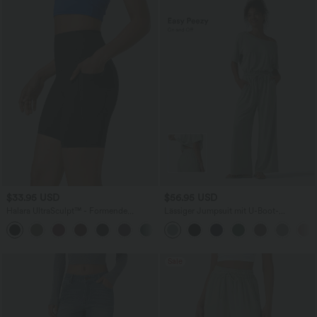
$33.95 USD
$56.95 USD
Halara UltraSculpt™ - Formende
Lässiger Jumpsuit mit U-Boot-
Workout-Shorts mit hohe Bund,
Ausschnitt, Seitentaschen, kurzen
+10
Seitentaschen und Bauchkontrolle - 17,8
Ärmeln und Kordelzug - Easy Peezy
cm
Edition
Sale