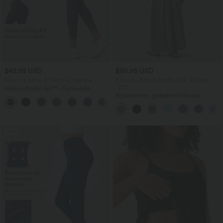
$42.95 USD
$50.95 USD
Nimm 3, zahle 2; nimm 6, zahle 4
2 Stück -10%, 3 Stück -15%, 4 Stück
-20%
Halara UltraSculpt™ - Formende
Workout-Leggings mit hohem Bund,
Rückenfreies, gedrehtes Urlaubs-
+13
Seitentaschen, Booty-Scrunch und
Maxikleid mit Seitentaschen und Schlitz
Bauchkontrolle
Sale