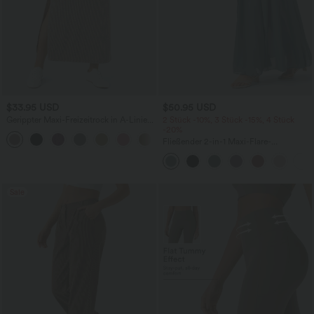
$33.95 USD
$50.95 USD
Gerippter Maxi-Freizeitrock in A-Linie
2 Stück -10%, 3 Stück -15%, 4 Stück
mit hohem Bund und Schlitzsaum
-20%
Fließender 2-in-1 Maxi-Flare-
Freizeitrock mit hohem Bund,
Seitentaschen und kontrastierendem
Netzstoff
Sale