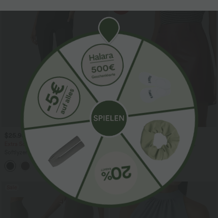
Sale
-52%
$25.95 USD
$20.95 USD
$43.95 USD
Extra Schnäppchen $23.49 USD
Lässige Shorts aus elastischem
Kunstleder mit hohem Bund und
Softlyzero™ Plush Crossover Leggings
Seitentaschen
mit Taschen
+16
Sale
Sale