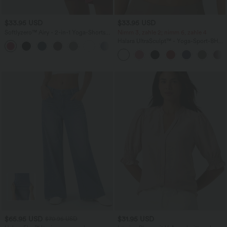
$33.95 USD
$33.95 USD
Softlyzero™ Airy - 2-in-1 Yoga-Shorts
Nimm 3, zahle 2; nimm 6, zahle 4
mit superhohem Bund, mehreren
Halara UltraSculpt™ - Yoga-Sport-BH
+10
Taschen und InstantCool - 22,9 cm
mit leichtem Support und geformten
Körbchen - Push-Up
$65.95 USD
$31.95 USD
$70.95 USD