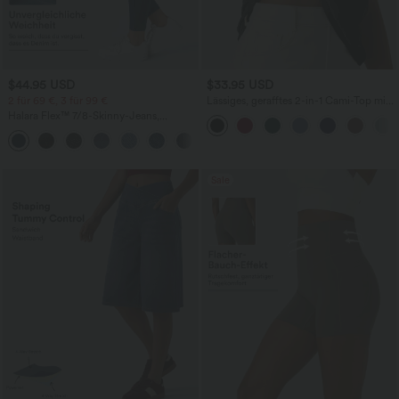
$44.95 USD
$33.95 USD
2 für 69 €, 3 für 99 €
Lässiges, gerafftes 2-in-1 Cami-Top mit
verstellbaren Trägern und integriertem
Halara Flex™ 7/8-Skinny-Jeans,
BH
Röhrenjeans aus elastischem Strick-
Denim im 5-Pocket-Style mit hohem
Bund
Sale