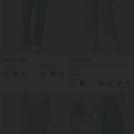
$64.95 USD
$39.95 USD
Halara Flex™ Lässige verwaschene
2 Stück -10%, 3 Stück -15%, 4 Stück
Bootcut-Jeans aus elastischem Strick-
-20%
Denim mit niedrigem Bund, Knopf,
Lässige Hose mit hohem Bund,
Reißverschluss und mehreren Taschen
Kordelzug, weitem Bein und verkürzter
Länge, Leinenoptik, mit Seitentaschen
Sale