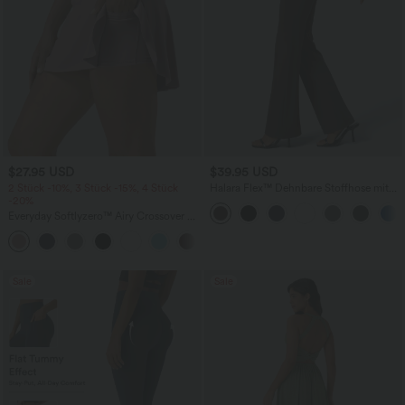
$27.95 USD
$39.95 USD
2 Stück -10%, 3 Stück -15%, 4 Stück
Halara Flex™ Dehnbare Stoffhose mit
-20%
hohem Bund und Seitentasche hinten
Everyday Softlyzero™ Airy Crossover 2-
in-1-Mini-Tennisrock mit Seitentaschen-
+25
Lucid
Sale
Sale