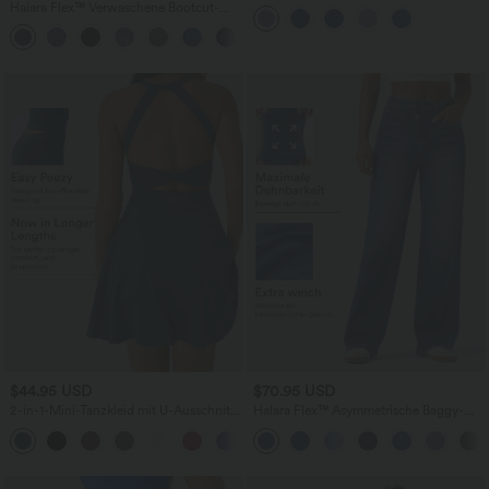
mittelhohem Bund, mehreren Taschen
Halara Flex™ Verwaschene Bootcut-
und Kordelzug
Jeans aus elastischem Strick-Denim mit
+5
hohem Bund und mehrere Taschen
$44.95 USD
$70.95 USD
2-in-1-Mini-Tanzkleid mit U-Ausschnitt,
Halara Flex™ Asymmetrische Baggy-
rückenfrei, verdrehter Ausschnitt,
Jeans mit hohem Bund und Taschen​
+13
Seitentasche-Easy Peezy