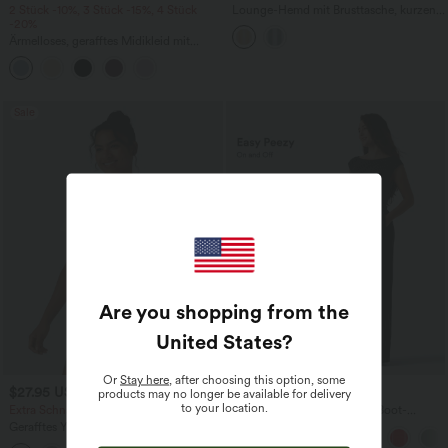
2 Stück -10%, 3 Stück -15%, 4 Stück
Lounge-Hemd mit Brusttasche, kurzen
-20%
Ärmeln und Streifen
Ärmelloses, gerafftes Midikleid mit
eckigem Ausschnitt, integriertem BH
und überkreuztem Rückendesign
Sale
Are you shopping from the
United States
?
Or
Stay here
, after choosing this option, some
$27.95 USD
$67.95 USD
products may no longer be available for delivery
to your location.
Extra Schnäppchen $25.73 USD
Ärmelloser Jumpsuit mit U-Boot-
Ausschnitt, Seitentaschen, seitlichen
Gerafftes Yoga-Sport-Top mit
Bindebändern, Streifen und InstantCool
Rundhalsausschnitt und kurzen Ärmeln