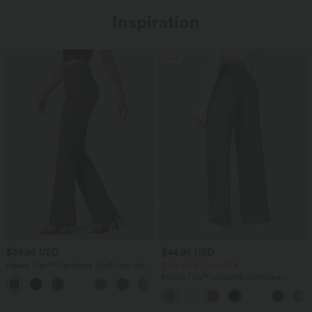
Inspiration
Sale
$39.95 USD
$44.95 USD
Halara Flex™ Dehnbare Stoffhose mit
2 für 69 €, 3 für 99 €
hohem Bund und Seitentasche hinten
Halara Flex™ plissierte dehnbare
+13
Stoffhose mit hohem Bund,
Seitentaschen und geradem Bein