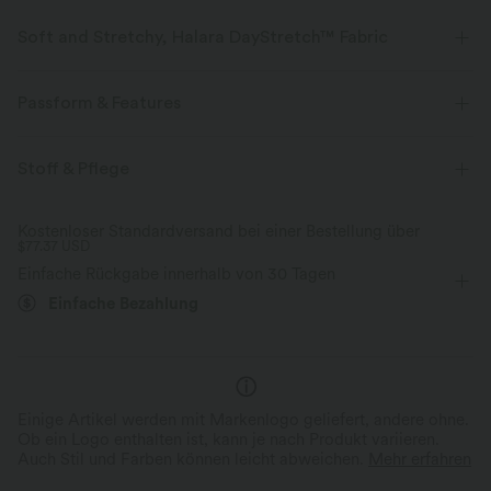
Soft and Stretchy, Halara DayStretch™ Fabric
Feel-good comfort that's soft, stretchy, and breathable enough for any
activity.
Passform & Features
Vier-Wege-Stretch
Atmungsaktiv
flacher Bund
Gesäßtaschen
Seitentaschen
Stoff & Pflege
dekorative Knöpfe
überziehen
lässig
extra lang
weich
Feuchtigkeitsableitend
Kostenloser Standardversand bei einer Bestellung über
$77.37 USD
mit hohem Bund
gerades Bein
Hohe Dehnung
Verbesserte Selbstglättung
Einfache Rückgabe innerhalb von 30 Tagen
Vier-Wege-Stretch
Normale Passform
Einfache Bezahlung
Einige Artikel werden mit Markenlogo geliefert, andere ohne.
Ob ein Logo enthalten ist, kann je nach Produkt variieren.
Auch Stil und Farben können leicht abweichen.
Mehr erfahren