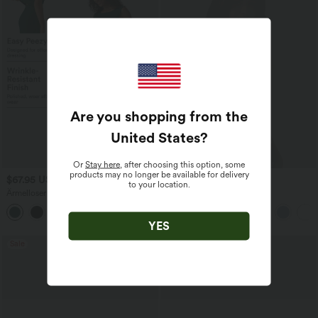
Are you shopping from the
United States
?
Or
Stay here
, after choosing this option, some
products may no longer be available for delivery
$67.95 USD
$20.95 USD
to your location.
Ärmelloser Büro-Jumpsuit mit U-Boot-
Geraffte Arbeits-Bluse mit
Ausschnitt, Seitentaschen und seitlichen
Wasserfallausschnitt, kurzen Ärmeln
Bindebändern - knitterfrei, Easy Peezy
und geschlitztem Saum
Edition
YES
Sale