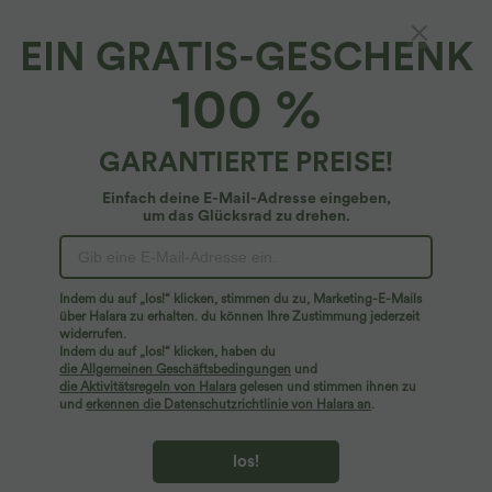
EIN GRATIS-GESCHENK
Halara DayStretch*
100 %
DayStretch - Hose mit hohem Bund,
Seitentaschen und geradem Bein
$42.95 USD
GARANTIERTE PREISE!
Einfach deine E-Mail-Adresse eingeben,
um das Glücksrad zu drehen.
Indem du auf „los!“ klicken, stimmen du zu, Marketing-E-Mails
über Halara zu erhalten. du können Ihre Zustimmung jederzeit
widerrufen.
Indem du auf „los!“ klicken, haben du
die Allgemeinen Geschäftsbedingungen
und
die Aktivitätsregeln von Halara
gelesen und stimmen ihnen zu
und
erkennen die Datenschutzrichtlinie von Halara an
.
los!