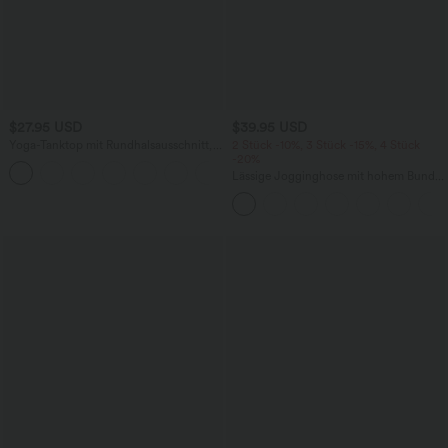
$27.95 USD
$39.95 USD
Yoga-Tanktop mit Rundhalsausschnitt,
2 Stück -10%, 3 Stück -15%, 4 Stück
Rüschen und InstantCool
-20%
+16
Lässige Jogginghose mit hohem Bund
und Seitentasche