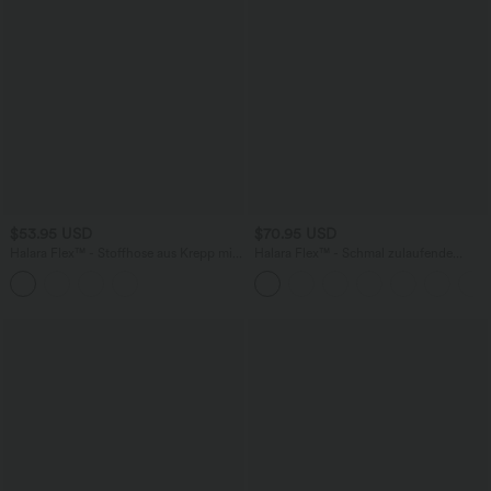
$53.95 USD
$70.95 USD
Halara Flex™ - Stoffhose aus Krepp mit
Halara Flex™ - Schmal zulaufende
hohem Bund, Seitentaschen,
Arbeits-Hose mit hohem Bund und
Bauchkontrolle und geradem Bein
Seitentaschen