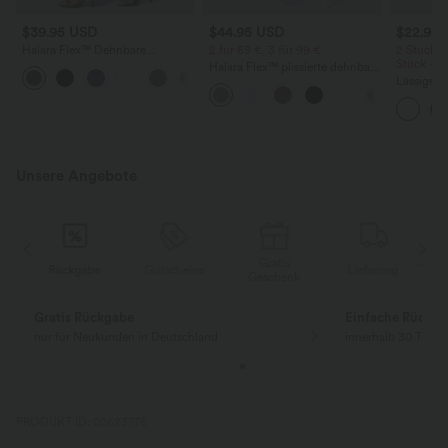
$39.95 USD
$44.95 USD
$22.95
Halara Flex™ Dehnbare
2 für 69 €, 3 für 99 €
2 Stück -
Stoffhose mit hohem Bund und
Stück -2
Halara Flex™ plissierte dehnbare
+13
Seitentasche hinten
Stoffhose mit hohem Bund,
Lässiges T
Seitentaschen und geradem Bein
Ausschnit
Unsere Angebote
Gratis
g
Rückgabe
Gutscheine
Lieferung
Geschenk
Gratis Rückgabe
Einfache Rückg
nur für Neukunden in Deutschland
innerhalb 30 Tage
PRODUKT ID: 02623775