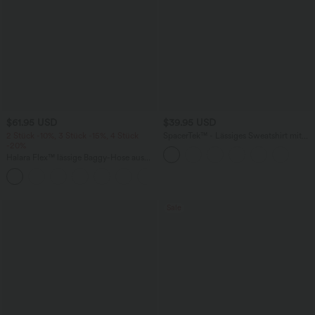
$61.95 USD
$39.95 USD
2 Stück -10%, 3 Stück -15%, 4 Stück
SpacerTek™ - Lässiges Sweatshirt mit
-20%
Rundhalsausschnitt und Raglanärmeln
Halara Flex™ lässige Baggy-Hose aus
elastischem Strickdenim mit
+2
mittelhohem Bund, Cargo-
Seitentaschen und geradem Bein
Sale