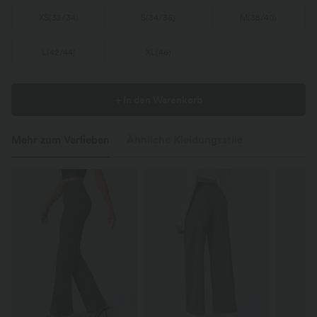
XS
(
32/34
)
S
(
34/36
)
M
(
38/40
)
L
(
42/44
)
XL
(
46
)
+ In den Warenkorb
Mehr zum Verlieben
Ähnliche Kleidungsstile