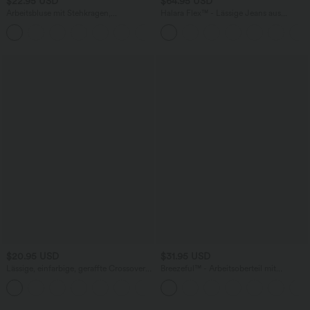
$22.95 USD
$64.95 USD
Arbeitsbluse mit Stehkragen,
Halara Flex™ - Lässige Jeans aus
Knopfleiste auf der Rückseite und
elastischem Strick-Denim mit hohem
Flügelärmeln
Bund, mehreren Taschen,
Knopfverschluss und geradem Bein
$20.95 USD
$31.95 USD
Lässige, einfarbige, geraffte Crossover
Breezeful™ - Arbeitsoberteil mit
Bluse mit V-Ausschnitt und Flügelärmel
Rundhalsausschnitt, kurzen Ärmeln und
Schlüsselloch-Rücken -
schnelltrocknend