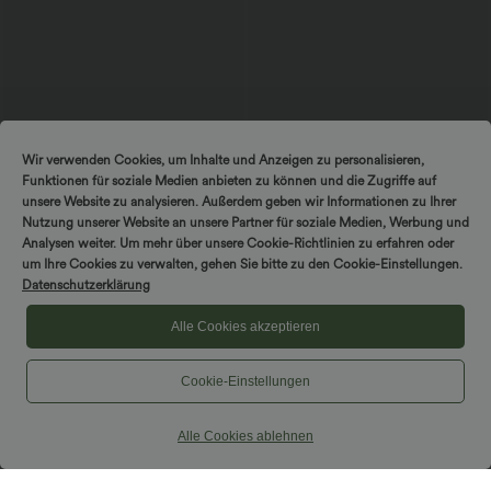
$47.95 USD
$72.95 USD
$56.95 USD
Wir verwenden Cookies, um Inhalte und Anzeigen zu personalisieren,
limited time sale
Ärmelloser Jumpsuit mit V-Ausschnitt,
Funktionen für soziale Medien anbieten zu können und die Zugriffe auf
Seitentaschen, integriertem BH und
Jumpsuit mit Rundhalsausschnitt,
Streifen - Easy Peezy Edition
Seitentaschen, kurzen Ärmeln, weitem
unsere Website zu analysieren. Außerdem geben wir Informationen zu Ihrer
+3
Bein und Bindeband vorne - Easy Peezy
Nutzung unserer Website an unsere Partner für soziale Medien, Werbung und
Edition
Analysen weiter. Um mehr über unsere Cookie-Richtlinien zu erfahren oder
DREH & GEWINNE!
um Ihre Cookies zu verwalten, gehen Sie bitte zu den Cookie-Einstellungen.
Sale
Datenschutzerklärung
Alle Cookies akzeptieren
Cookie-Einstellungen
Alle Cookies ablehnen