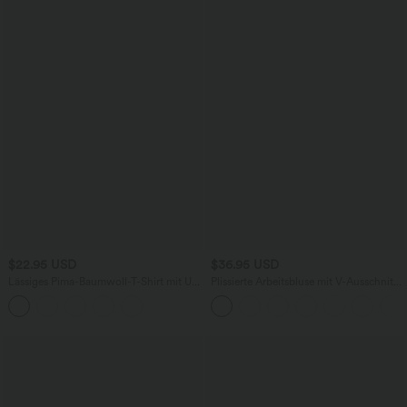
$22.95 USD
$36.95 USD
Lässiges Pima-Baumwoll-T-Shirt mit U-
Plissierte Arbeitsbluse mit V-Ausschnitt
Boot-Ausschnitt und kurzen Ärmeln
und langen Ärmeln