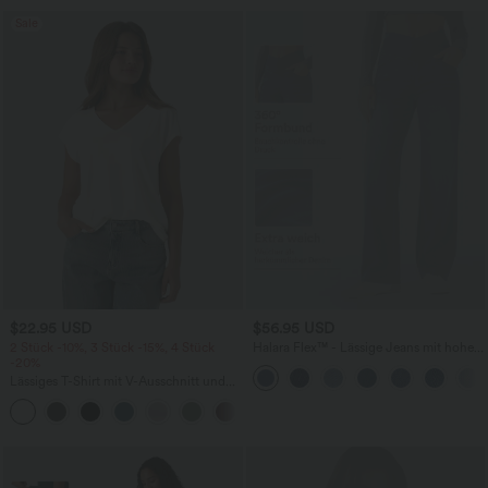
Sale
$22.95 USD
$56.95 USD
2 Stück -10%, 3 Stück -15%, 4 Stück
Halara Flex™ - Lässige Jeans mit hohem
-20%
Crossover-Bund, Seitentaschen,
Bauchkontrolle und geradem Bein
Lässiges T-Shirt mit V-Ausschnitt und
kurzen Ärmeln
+9