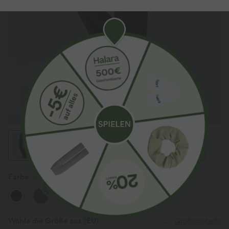
Farbe
Schwarz
Sale
Wähle die Größe aus
(EU)
Größentabelle