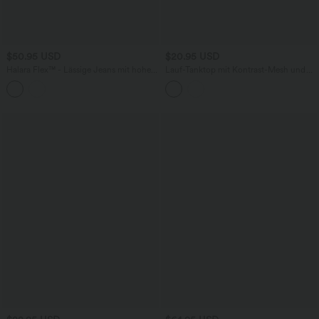
$50.95 USD
$20.95 USD
Halara Flex™ - Lässige Jeans mit hohem
Lauf-Tanktop mit Kontrast-Mesh und
Bund, Seitentaschen und geradem Bein
abgerundetem Saum - extralang