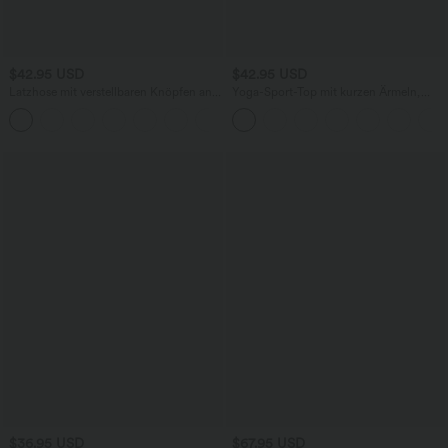
$42.95 USD
$42.95 USD
Latzhose mit verstellbaren Knöpfen an
Yoga-Sport-Top mit kurzen Ärmeln,
den Schulterträgern und mehrere
integriertem BH, One-Shoulder-Design
+11
Taschen
und abgerundetem Saum -
schnelltrocknend
$36.95 USD
$67.95 USD