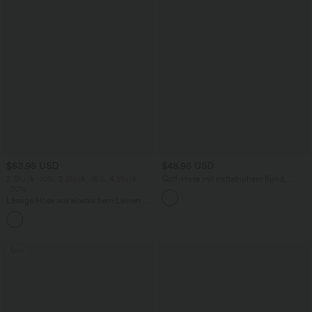
$53.95 USD
$48.95 USD
2 Stück -10%, 3 Stück -15%, 4 Stück
Golf-Hose mit mittelhohem Bund,
-20%
Seitentaschen und schmal zulaufendem
Bein - schnelltrocknend, UPF40+
Lässige Hose aus elastischem Leinen mit
hohem Bund, mehreren Taschen und
Barrel-Leg
Sale