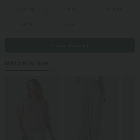
XS
(
32/34
)
S
(
34/36
)
M
(
38/40
)
L
(
42/44
)
XL
(
46
)
+ In den Warenkorb
Mehr zum Verlieben