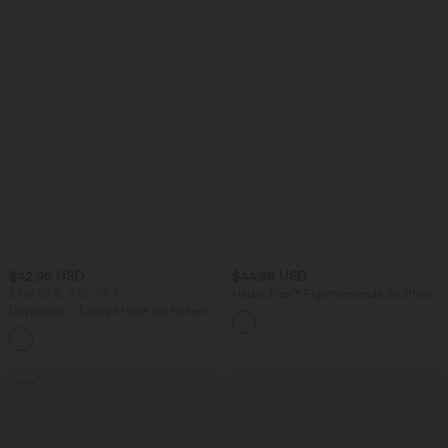
$42.95 USD
$44.95 USD
2 für 69 €, 3 für 99 €
Halara Flex™ Figurformende Stoffhose
aus Micro-Waffel-Stoff mit hohem
DayStretch - Lässige Hose mit hohem
Bund, weitem Bein, Seitentasche,
Bund, Seitentaschen und Barrel-Leg
Energiehose
+5
Sale