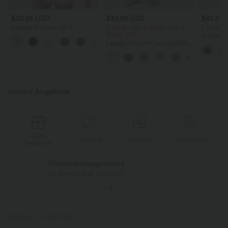
$36.95 USD
$39.95 USD
$42.95
Lässiger Pullover mit V-
2 Stück -10%, 3 Stück -15%, 4
2 für 69 €
Ausschnitt und kurzen Ärmeln
Stück -20%
DayStretc
Lässige Hose mit Leinengefühl,
hohem Bu
hoher Taille, Kordelzug an der
Barrel-Le
Seite und weitem Bein
Unsere Angebote
Gratis
e
Lieferung
Rückgabe
Gutscheine
Geschenk
Überraschungsgeschenk
bei Bestellung ab $223 USD
PRODUKT ID: 02713973