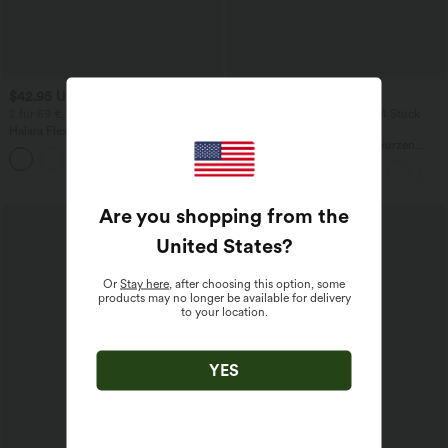
$42.95 USD
$42.95 USD
$50.95 USD
2 für 69 €, 3 für 99 €
2 Stück -10%, 3 Stück -15%, 4 Stück
-20%
Halara Flex™ dehnbare Stoffhose mit
hohem Bund, Waffelmuster,
Jumpsuit mit V-Ausschnitt, kurzen
+20
Seitentaschen und weitem Bein
Ärmeln, plissierten Seitentaschen und
weitem Bein, fließendem Waffelmuster
Are you shopping from the
United States
?
Or
Stay here
, after choosing this option, some
products may no longer be available for delivery
to your location.
YES