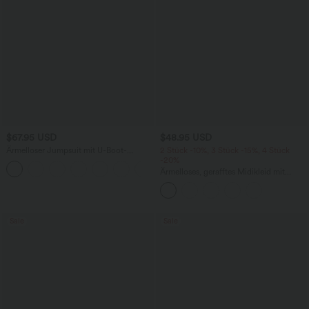
$67.95 USD
$48.95 USD
Ärmelloser Jumpsuit mit U-Boot-
2 Stück -10%, 3 Stück -15%, 4 Stück
Ausschnitt, Seitentaschen, seitlichen
-20%
+8
Bindebändern, Streifen und InstantCool
Ärmelloses, gerafftes Midikleid mit
- Easy Peezy Edition
eckigem Ausschnitt, integriertem BH
und überkreuztem Rückendesign
Sale
Sale