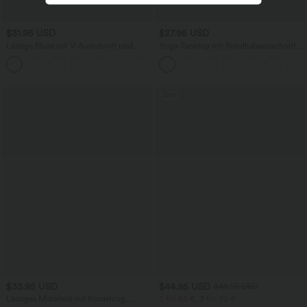
$31.95 USD
$27.95 USD
Lässige Bluse mit V-Ausschnitt und
Yoga-Tanktop mit Rundhalsausschnitt,
kurzen Puffärmeln
Rüschen und InstantCool
Sale
$33.95 USD
$44.95 USD
$48.95 USD
Lässiges Midikleid mit Kordelzug,
2 für 69 €, 3 für 99 €