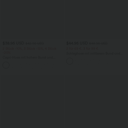
$38.95 USD
$44.95 USD
$42.95 USD
$48.95 USD
2 Stück -10%, 3 Stück -15%, 4 Stück
2 für 69 €, 3 für 99 €
-20%
Schlaghose mit mittlerem Bund und
Capri-Hose mit hohem Bund und
seitlichen Reißverschlusstaschen
Seitentaschen - leinenähnliches Material
+7