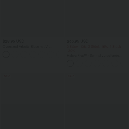
$28.95 USD
$33.95 USD
Oversized Arbeits-Bluse mit V-
2 Stück -10%, 3 Stück -15%, 4 Stück
Ausschnitt und kurzen Ärmeln -
-20%
+1
knitterfrei
Halara Flex™ - Schmal zulaufende
Bürohose mit hohem Bund,
Seitentaschen und Waffelstoff
Sale
Sale