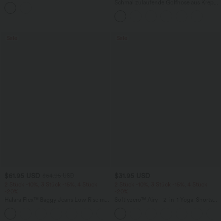
Schlitz und geschwungenem Saum
Schmal zulaufende Golfhose aus Krepp
mit hohem Bund und Seitentaschen
Sale
Sale
$61.95 USD
$31.95 USD
$64.95 USD
2 Stück -10%, 3 Stück -15%, 4 Stück
2 Stück -10%, 3 Stück -15%, 4 Stück
-20%
-20%
Halara Flex™ Baggy Jeans Low Rise mit
Softlyzero™ Airy - 2-in-1 Yoga-Shorts
Knopf und Reißverschluss, mehreren
mit superhohem Bund, mehreren
+5
Taschen, weitem Bein
Taschen und InstantCool - 17,78 cm