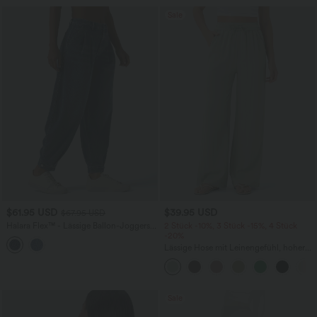
Sale
$61.95 USD
$39.95 USD
$67.95 USD
Halara Flex™ - Lässige Ballon-Joggers
2 Stück -10%, 3 Stück -15%, 4 Stück
aus Denim mit mittelhohem Bund und
-20%
mehreren Taschen
Lässige Hose mit Leinengefühl, hoher
Taille, Kordelzug an der Seite und
weitem Bein
Sale