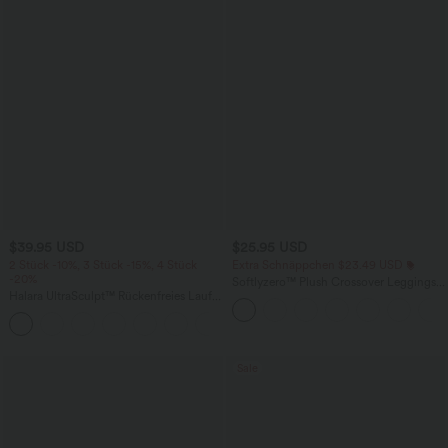
$39.95 USD
$25.95 USD
2 Stück -10%, 3 Stück -15%, 4 Stück
Extra Schnäppchen $23.49 USD
-20%
Softlyzero™ Plush Crossover Leggings
Halara UltraSculpt™ Rückenfreies Lauf-
mit Taschen
Tanktop mit U-Ausschnitt und
+11
überkreuztem, abgerundetem Saum
Sale