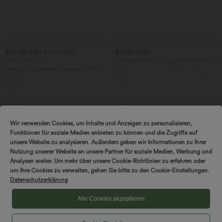
$52.95 USD
$31.95 USD
$61.95 USD
limited time sale
Softlyzero™ Airy - Yoga-Bermudashorts
mit hohem Bund, mehreren Taschen
Lässiger, rückenfreier Jumpsuit mit
und InstantCool
Seitentaschen
+10
Sale
Sale
Wir verwenden Cookies, um Inhalte und Anzeigen zu personalisieren,
Funktionen für soziale Medien anbieten zu können und die Zugriffe auf
unsere Website zu analysieren. Außerdem geben wir Informationen zu Ihrer
Nutzung unserer Website an unsere Partner für soziale Medien, Werbung und
Analysen weiter. Um mehr über unsere Cookie-Richtlinien zu erfahren oder
um Ihre Cookies zu verwalten, gehen Sie bitte zu den Cookie-Einstellungen.
Datenschutzerklärung
Alle Cookies akzeptieren