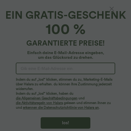
100%
der Kundinnen sagen, dass dieses Produkt größengerecht
ausfällt.
EIN GRATIS-GESCHENK
SALE
SALE
SALE
1X
(
44W/46W
)
2X
(
48W/50W
)
3X
(
52W/54W
)
100 %
+ In den Warenkorb
GARANTIERTE PREISE!
Einfach deine E-Mail-Adresse eingeben,
Mehr zum Verlieben
um das Glücksrad zu drehen.
Indem du auf „los!“ klicken, stimmen du zu, Marketing-E-Mails
über Halara zu erhalten. du können Ihre Zustimmung jederzeit
widerrufen.
Indem du auf „los!“ klicken, haben du
die Allgemeinen Geschäftsbedingungen
und
die Aktivitätsregeln von Halara
gelesen und stimmen ihnen zu
und
erkennen die Datenschutzrichtlinie von Halara an
.
los!