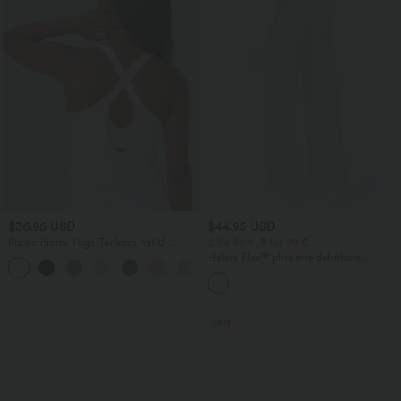
$36.95 USD
$44.95 USD
Rückenfreies Yoga-Tanktop mit U-
2 für 69 €, 3 für 99 €
Ausschnitt, überkreuzten Trägern und
Halara Flex™ plissierte dehnbare
abgerundetem Saum
Stoffhose mit hohem Bund,
Seitentaschen und geradem Bein
Sale