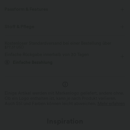
Passform & Features
flacher Bund
Tasche im hinteren Bund
überziehen
Stoff & Pflege
Yoga & Pilates
6,3 cm
mit hohem Bund
Kostenloser Standardversand bei einer Bestellung über
$77.37 USD
eng geschnitten
Mittlere Dehnung
Vier-Wege-Stretch
Einfache Rückgabe innerhalb von 30 Tagen
Einfache Bezahlung
Einige Artikel werden mit Markenlogo geliefert, andere ohne.
Ob ein Logo enthalten ist, kann je nach Produkt variieren.
Auch Stil und Farben können leicht abweichen.
Mehr erfahren
Inspiration