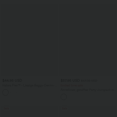
$44.95 USD
$57.95 USD
$67.95 USD
Halara Flex™ - Lässige Baggy-Denim-
limited time sale
Shorts mit hohem Crossover-Bund und
Ärmelloser, geraffter Party-Jumpsuit mit
mehreren Taschen
V-Ausschnitt, Seitentaschen und
unsichtbarem Reißverschluss - pipi-
praktisch
Sale
Sale