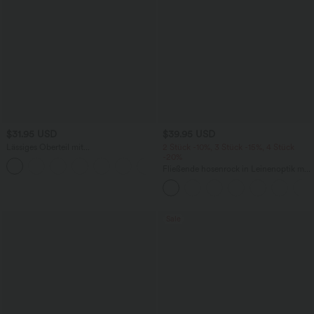
$31.95 USD
$39.95 USD
Lässiges Oberteil mit
2 Stück -10%, 3 Stück -15%, 4 Stück
Rundhalsausschnitt und
-20%
+1
Fledermausärmeln
Fließende hosenrock in Leinenoptik mit
mittelhohem Bund, Seitentaschen und
weitem Bein
Sale