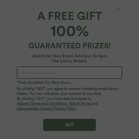
A FREE GIFT
Mini-Pickleball-Rock aus Netzstoff mit hoher
100%
Taille und Bauchkontrolle, 2-in-1, Seitentasche
4.6
(
41
)
GUARANTEED PRIZES!
$27.95 USD
Just Enter Your Email Address To Spin
The Lucky Wheel.
*Only Available For New Users.
By clicking "GO!", you agree to receive marketing emails about
Halara. You can withdraw your consent at any time.
By clicking "GO!", you have read and agree to
Halara’s Terms and Conditions
,
Activity Rules
and
acknowledge Halara’s Privacy Policy
.
GO!