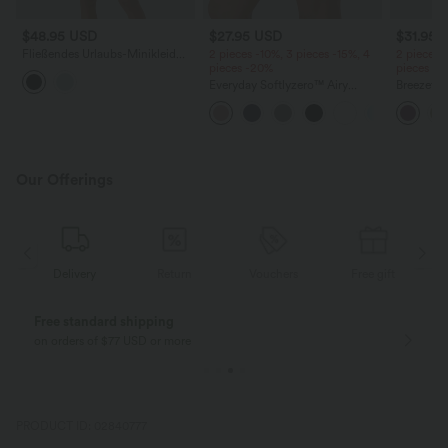
$48.95 USD
$27.95 USD
$31.95 
Fließendes Urlaubs-Minikleid
2 pieces -10%, 3 pieces -15%, 4
2 pieces 
mit Neckholder und Knöpfen
pieces -20%
pieces -
Everyday Softlyzero™ Airy
Breezeful™
Crossover 2-in-1-Mini-
plissierte
Tennisrock mit Seitentaschen-
mit Seite
Lucid
asymmetr
schnelltr
Our Offerings
Delivery
Return
Vouchers
Free gift
Free standard shipping
on orders of $77 USD or more
PRODUCT ID: 02840777