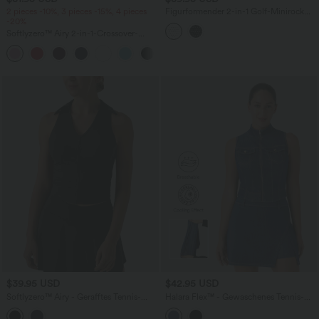
2 pieces -10%, 3 pieces -15%, 4 pieces
Figurformender 2-in-1 Golf-Minirock
-20%
mit ultrahohem Bund, mehreren
Taschen und Polka-Dot-Design
Softlyzero™ Airy 2-in-1-Crossover-
InstantCool-Tennisrock mit
+10
Seitentasche-Lucid-längere Länge
$39.95 USD
$42.95 USD
Softlyzero™ Airy - Gerafftes Tennis-
Halara Flex™ - Gewaschenes Tennis-
Sport-Top mit Racerback und
Tanktop aus elastischem Strick-Denim
InstantCool - UPF50+
mit Stehkragen, Reißverschluss und