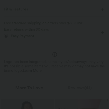
Fit & Features
For: pickleball and casual activities
Flat Waist
Mini
Free standard shipping on orders over
$77.37 USD
Easy returns within 30 days
High-waisted
A-line
Medium Stretch
Easy Payment
Four-Way Stretch
Logo has been integrated, some styles/colourways may vary.
It's possible some items you receive may or may not have the
brand logo.
Learn More
More To Love
Reviews(41)