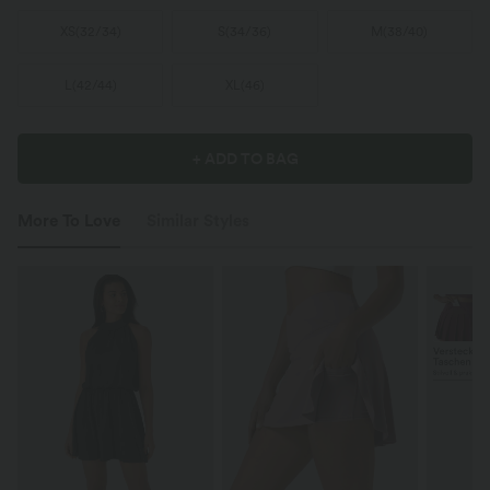
XS
(
32/34
)
S
(
34/36
)
M
(
38/40
)
L
(
42/44
)
XL
(
46
)
+ ADD TO BAG
More To Love
Similar Styles