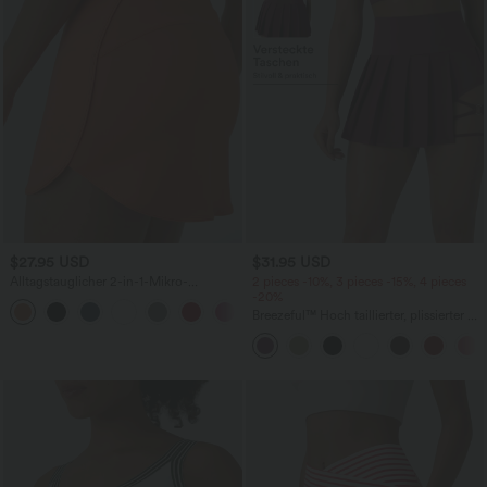
$27.95 USD
$31.95 USD
Alltagstauglicher 2-in-1-Mikro-
2 pieces -10%, 3 pieces -15%, 4 pieces
Minigolfrock mit hohem Bund und
-20%
+3
Seitentasche -Clarity
Breezeful™ Hoch taillierter, plissierter 2-
in-1-Mini-Tanzrock mit Seiten- und
Gesäßtasche, asymmetrischem Saum
und schnelltrocknendem Schnitt