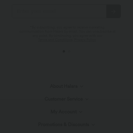
*By subscribing, you agree to receive marketing
communication from Halara by email. You can unsubscribe at
any point. By continuing, you agree with our
Terms and Conditions
,
Privacy Policy
.
About Halara
Customer Service
Meet Halara
My Account
Live Chat
Fabric Innovation
Promotions & Discounts
Log In or Register