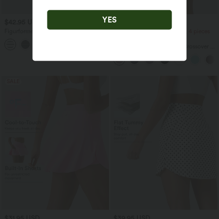
YES
$42.95 USD
$27.95 USD
Figurformender 2-in-1 Golf-Minirock
2 pieces -10%, 3 pieces -15%, 4 pieces
mit ultrahohem Bund, mehreren
-20%
Taschen und abgerundetem Saum
Everyday Softlyzero™ Airy Crossover 2-
in-1-Mini-Tennisrock mit Seitentaschen-
Lucid
SALE
$31.95 USD
$39.95 USD