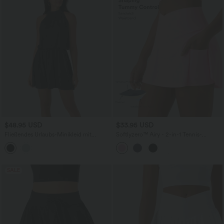
$48.95 USD
$33.95 USD
Fließendes Urlaubs-Minikleid mit
Softlyzero™ Airy - 2-in-1 Tennis-
Neckholder und Knöpfen
Minirock mit hohem Crossover-Bund,
Seitentaschen, Bauchkontrolle und
InstantCool - UPF50+
SALE