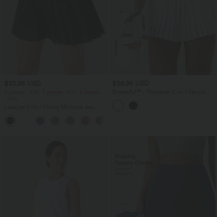
$33.95 USD
$36.95 USD
2 pieces -10%, 3 pieces -15%, 4 pieces
Breezeful™ - Plissierter 2-in-1 Tennis-
-20%
Minirock mit hohem Crossover-Bund
und mehreren Taschen -
Lässiger 2-in-1 Flowy Minirock aus
schnelltrocknend
kontrastierendem Mesh mit hohem
Bund, Kordelzug und Seitentaschen