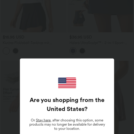
$16.95 USD
$36.95 USD
Kurzes Pickleball-Tanktop mit
Halara UltraSculpt™ - 2-in-1 Sport-
Rundhalsausschnitt und gebogenem
Minirock mit hohem Bund,
Saum
Seitentaschen und Bauchkontrolle
SALE
Are you shopping from the
United States
?
Or
Stay here
, after choosing this option, some
products may no longer be available for delivery
to your location.