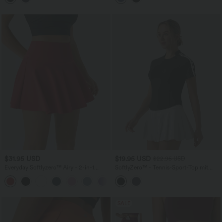
Cool Touch
$31.95 USD
$19.95 USD
$22.95 USD
Everyday Softlyzero™ Airy - 2-in-1
SoftlyZero™ - Tennis-Sport-Top mit
Tennisrock mit hohem Bund,
kurzen Ärmeln und Farbblock-Design -
Seitentaschen und InstantCool -
schnelltrocknend
UPF50+
SALE