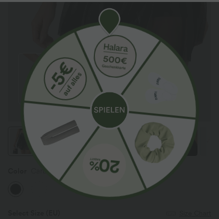
Color
Carbon Black
Select Size
(EU)
Size Chart