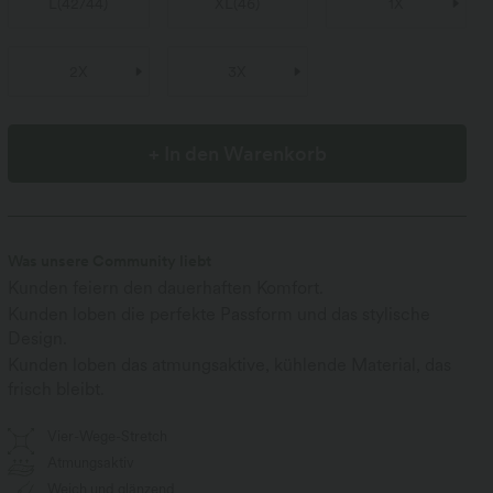
L
(
42/44
)
XL
(
46
)
1X
2X
3X
+ In den Warenkorb
Was unsere Community liebt
Kunden feiern den dauerhaften Komfort.
Kunden loben die perfekte Passform und das stylische
Design.
Kunden loben das atmungsaktive, kühlende Material, das
frisch bleibt.
Vier-Wege-Stretch
Atmungsaktiv
Weich und glänzend