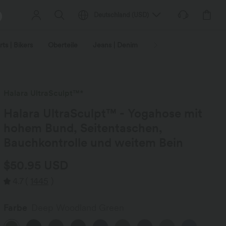
Deutschland
(
USD
)
ts | Bikers
Oberteile
Jeans | Denim
Leggings
Plus-Size
Halara UltraSculpt™*
Halara UltraSculpt™ - Yogahose mit
hohem Bund, Seitentaschen,
Bauchkontrolle und weitem Bein
$50.95 USD
4.7
(
1445
)
Farbe
Deep Woodland Green