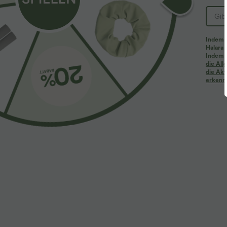
Indem d
Halara 
Indem d
Mehr zum Verlieben
Ähnliche Kleidungsstile
die Al
die Akt
erkenne
$61.95 USD
$39.95 USD
$67.95 USD
Halara Flex™ - Lässige
2 Stück -10%, 3 Stück -15%, 4
R