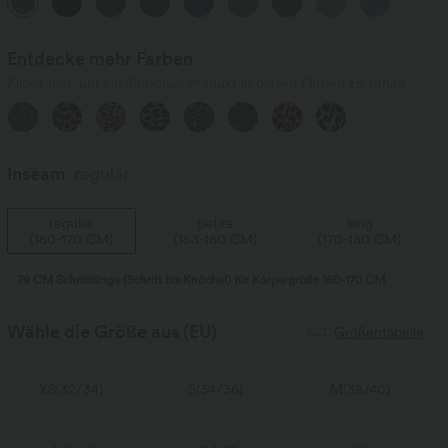
Entdecke mehr Farben
Klicke hier, um ein ähnliches Produkt in diesen Farben zu sehen
Inseam️
regulär
regulär
petite
lang
(
160-170 CM
)
(
153-160 CM
)
(
170-180 CM
)
79 CM Schrittlänge (Schritt bis Knöchel) für Körpergröße 160-170 CM
Wähle die Größe aus
(EU)
Größentabelle
XS
(
32/34
)
S
(
34/36
)
M
(
38/40
)