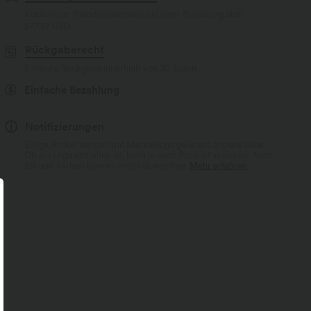
Kostenloser Standardversand bei einer Bestellung über
$77.37 USD
Rückgaberecht
Einfache Rückgabe innerhalb von 30 Tagen
Einfache Bezahlung
Notifizierungen
Einige Artikel werden mit Markenlogo geliefert, andere ohne.
Ob ein Logo enthalten ist, kann je nach Produkt variieren. Auch
Stil und Farben können leicht abweichen.
Mehr erfahren