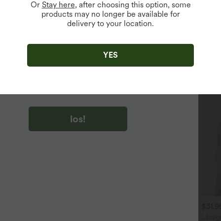
Or
Stay here
, after choosing this option, some
products may no longer be available for
delivery to your location.
u auf „los!“ klicken, stimmen du zu, Marketing-E-Mails über
zu erhalten. du können Ihre Zustimmung jederzeit widerrufen.
YES
u auf „los!“ klicken, haben du
lgemeinen Geschäftsbedingungen
und
ivitätsregeln von Halara
gelesen und stimmen ihnen zu und
n die Datenschutzrichtlinie von Halara an
.
los!
$36.95 USD
$44.95 USD
$31.
ückenfreies Yoga-Tanktop
2 für 69 €, 3 für 99 €
Lässig