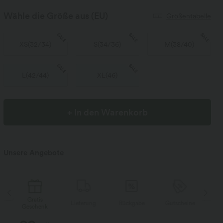
Wähle die Größe aus
(EU)
Größentabelle
SALE
SALE
SALE
XS
(
32/34
)
S
(
34/36
)
M
(
38/40
)
SALE
SALE
L
(
42/44
)
XL
(
46
)
+ In den Warenkorb
Unsere Angebote
Gratis
Lieferung
Rückgabe
Gutscheine
L
k
Geschenk