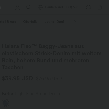
Deutschland
(
USD
)
ts | Bikers
Oberteile
Jeans | Denim
Leggings
Plus-Size
Halara Flex™ Baggy-Jeans aus
elastischem Strick-Denim mit weitem
Bein, hohem Bund und mehreren
Taschen
$39.95 USD
$76.95 USD
Farbe
Light Blue Stripe Denim
Sale