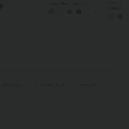
zug, Schlitz und
Stück -20
Halara Flex™ plissierte
hwungenem Saum
dehnbare Stoffhose mit
Halara Fle
+27
hohem Bund, Seitentaschen
zulaufende
und geradem Bein
hohem Bund
und Waffels
extra lang
mit hohem Bund
weites Bein