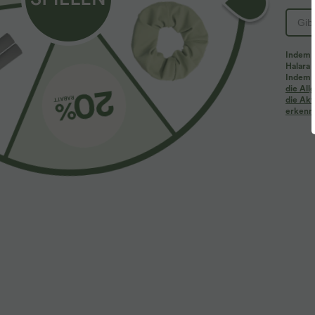
Indem d
Halara 
Indem d
Mehr zum Verlieben
Ähnliche Kleidungsstile
die Al
die Akt
erkenne
$61.95 USD
$39.95 USD
$67.95 USD
Halara Flex™ - Lässige
2 Stück -10%, 3 Stück -15%, 4
2