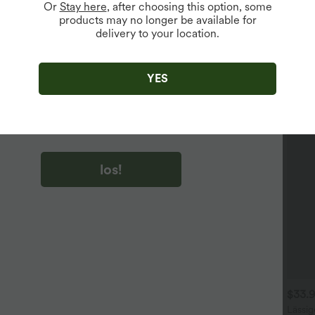
Or
Stay here
, after choosing this option, some
products may no longer be available for
delivery to your location.
u auf „los!“ klicken, stimmen du zu, Marketing-E-Mails über
zu erhalten. du können Ihre Zustimmung jederzeit widerrufen.
YES
u auf „los!“ klicken, haben du
lgemeinen Geschäftsbedingungen
und
ivitätsregeln von Halara
gelesen und stimmen ihnen zu und
n die Datenschutzrichtlinie von Halara an
.
los!
$31.95 USD
$31.95 USD
$33.
 Stück -10%, 3 Stück -15%, 4
Lässiges Oberteil mit
Lässig