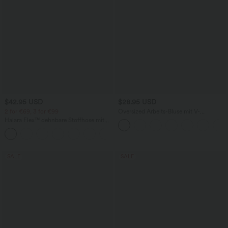
$42.95 USD
$28.95 USD
2 for €69, 3 for €99
Oversized Arbeits-Bluse mit V-
Ausschnitt und kurzen Ärmeln -
Halara Flex™ dehnbare Stoffhose mit
knitterfrei
hohem Bund, Waffelmuster,
+20
Seitentaschen und weitem Bein
SALE
SALE