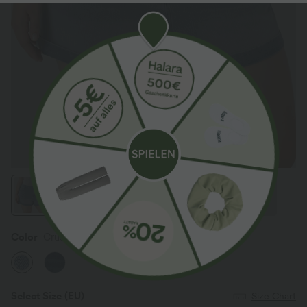
Color
Crushed Ice Blue Denim
Select Size
(EU)
Size Chart