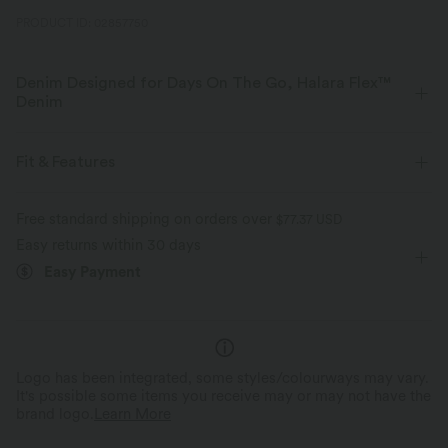
PRODUCT ID: 02857750
Denim Designed for Days On The Go, Halara Flex™
Denim
Designed to look like denim, innovated to feel like athleisure. Halara
Flex™ Denim gives you the stretch and softness that lets you move
Fit & Features
without restriction.
Flat Waist
Casual
3 inch
Mid Rise
Baggy
Free standard shipping on orders over
$77.37 USD
Four-way stretch
Soft
Easy returns within 30 days
Four-Way Stretch
Easy Payment
Comfortable like leggings
Lightweight
Logo has been integrated, some styles/colourways may vary.
It's possible some items you receive may or may not have the
brand logo.
Learn More