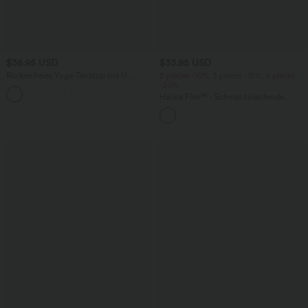
$36.95 USD
$33.95 USD
Rückenfreies Yoga-Tanktop mit U-
2 pieces -10%, 3 pieces -15%, 4 pieces
Ausschnitt, überkreuzten Trägern und
-20%
abgerundetem Saum
Halara Flex™ - Schmal zulaufende
Bürohose mit hohem Bund,
Seitentaschen und Waffelstoff