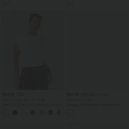
und überkreuztem Rückendesign
SALE
$25.95 USD
$52.95 USD
$61.95 USD
Extra Bargain $20.13 USD
limited time sale
Arbeits-T-Shirt mit Rundhalsausschnitt
Lässiger, rückenfreier Jumpsuit mit
und kurzen Fledermausärmeln
Seitentaschen
+1
SALE