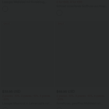
Lässiges Midikleid mit Kordelzug,
2 for €69, 3 for €99
Schlitz und geschwungenem Saum
Schmal zulaufende Golfhose aus Krepp
mit hohem Bund und Seitentaschen
SALE
SALE
$39.95 USD
$48.95 USD
2 pieces -10%, 3 pieces -15%, 4 pieces
2 pieces -10%, 3 pieces -15%, 4 pieces
-20%
-20%
Lässiger Maxirock in Leinenoptik mit
Ärmelloses, gerafftes Midikleid mit
hohem Bund und Kordelzug
eckigem Ausschnitt, integriertem BH