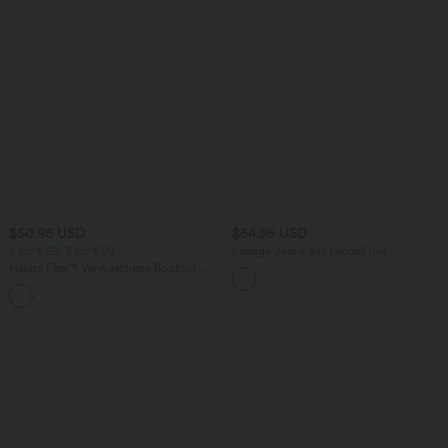
$50.95 USD
$64.95 USD
2 for €69, 3 for €99
Lässige Jeans aus Lyocell mit
mittelhohem Bund, mehreren Taschen
Halara Flex™ Verwaschene Bootcut-
und Kordelzug
Jeans aus elastischem Strick-Denim mit
+5
hohem Bund und mehrere Taschen