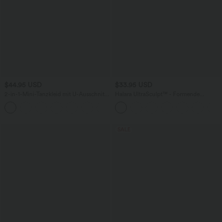
$44.95 USD
$33.95 USD
2-in-1-Mini-Tanzkleid mit U-Ausschnitt,
Halara UltraSculpt™ - Formende
rückenfrei, verdrehter Ausschnitt,
Workout-Shorts mit hohe Bund,
+13
Seitentasche-Easy Peezy
Seitentaschen und Bauchkontrolle - 17,8
cm
SALE