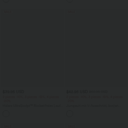
SALE
SALE
$39.95 USD
$42.95 USD
$50.95 USD
2 pieces -10%, 3 pieces -15%, 4 pieces
2 pieces -10%, 3 pieces -15%, 4 pieces
-20%
-20%
Halara UltraSculpt™ Rückenfreies Lauf-
Jumpsuit mit V-Ausschnitt, kurzen
Tanktop mit U-Ausschnitt und
Ärmeln, plissierten Seitentaschen und
+11
überkreuztem, abgerundetem Saum
weitem Bein, fließendem Waffelmuster
SALE
SALE