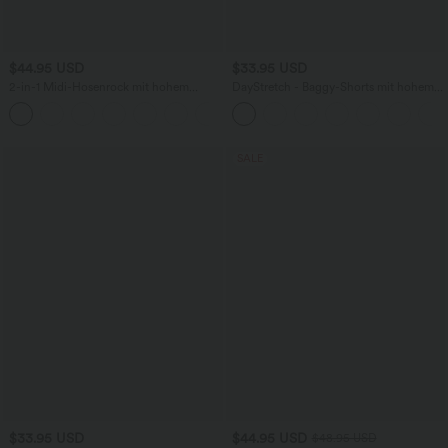
$44.95 USD
$33.95 USD
2-in-1 Midi-Hosenrock mit hohem
DayStretch - Baggy-Shorts mit hohem
Bund, Seitentaschen, Kordelzug und
Bund und Seitentaschen - 17,8 cm
+15
kontrastierendem Netz
SALE
$33.95 USD
$44.95 USD
$48.95 USD