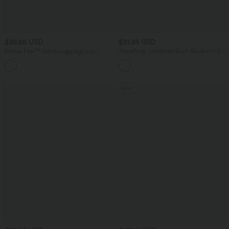
$39.95 USD
$31.95 USD
Halara Flex™ Jeans Jeggings aus
Ärmellose, oversized Büro-Bluse mit V-
elastischem Strick-Denim mit hohem
Ausschnitt - knitterfrei
Bund und Gesäßtaschen
SALE