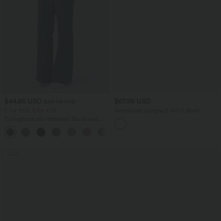
$44.95 USD
$67.95 USD
$48.95 USD
2 for €69, 3 for €99
Ärmelloser Jumpsuit mit U-Boot-
Ausschnitt, Seitentaschen, seitlichen
Schlaghose mit mittlerem Bund und
Bindebändern, Streifen und InstantCool
seitlichen Reißverschlusstaschen
- Easy Peezy Edition
+12
SALE