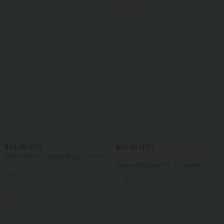
SALE
$44.95 USD
$33.95 USD
Halara Flex™ - Lässige Baggy-Denim-
Buy 2, pay for 1; Buy 4, pay for 2
Shorts mit hohem Crossover-Bund und
Halara UltraSculpt™ - Formende
mehreren Taschen
Workout-Leggings mit hohem Bund,
Seitentaschen und Bauchkontrolle - 12,7
cm
SALE