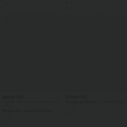
+13
Workout-Leggings mit hohem Bund,
Seitentaschen, Booty-Scrunch und
Bauchkontrolle
SALE
$50.95 USD
$33.95 USD
2 pieces -10%, 3 pieces -15%, 4 pieces
Lässiges, gerafftes 2-in-1 Cami-Top mit
-20%
verstellbaren Trägern und integriertem
BH
Rückenfreies, gedrehtes Urlaubs-
Maxikleid mit Seitentaschen und Schlitz
+8