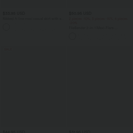
$33.95 USD
$50.95 USD
Ribbed A-line maxi casual skirt with a
2 pieces -10%, 3 pieces -15%, 4 pieces
high waistband and a slit at the hem.
-20%
Fließender 2-in-1 Maxi-Flare-
Freizeitrock mit hohem Bund,
Seitentaschen und kontrastierendem
Netzstoff
SALE
$44.95 USD
$31.95 USD