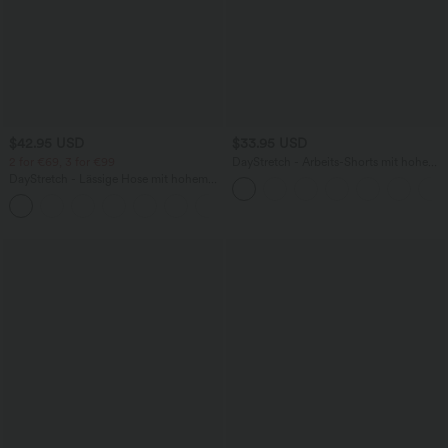
$42.95 USD
$33.95 USD
2 for €69, 3 for €99
DayStretch - Arbeits-Shorts mit hohem
Bund, Seitentaschen und weitem Bein
DayStretch - Lässige Hose mit hohem
Bund, Seitentaschen und Barrel-Leg
+5