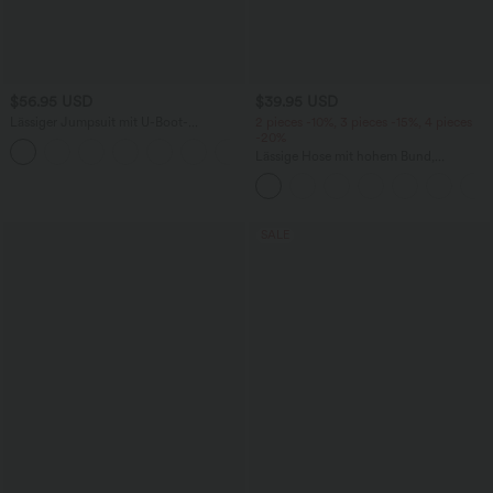
$56.95 USD
$39.95 USD
Lässiger Jumpsuit mit U-Boot-
2 pieces -10%, 3 pieces -15%, 4 pieces
Ausschnitt, Seitentaschen, kurzen
-20%
Ärmeln und Kordelzug - Easy Peezy
Lässige Hose mit hohem Bund,
Edition
Kordelzug, weitem Bein und verkürzter
Länge, Leinenoptik, mit Seitentaschen
SALE