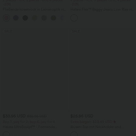
2 pieces -10%, 3 pieces -15%, 4 pieces
2 pieces -10%, 3 pieces -15%, 4 pieces
-20%
-20%
Fließende hosenrock in Leinenoptik mit
Halara Flex™ Baggy Jeans Low Rise mit
mittelhohem Bund, Seitentaschen und
Knopf und Reißverschluss, mehreren
+1
weitem Bein
Taschen, weitem Bein
SALE
SALE
$33.95 USD
$25.95 USD
$36.95 USD
Buy 3, pay for 2; buy 6, pay for 4
Extra bargain $23.49 USD
Halara UltraSculpt™ - Formende
Blusen-Top mit Neckholder und
Workout-Leggings mit hohem Bund,
Schlüssellochausschnitt, plissiert,
+17
Seitentaschen und Bauchkontrolle
ärmellos, abgerundeter Saum