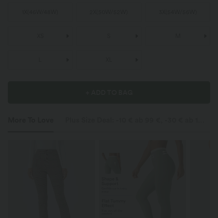
1X
(
46W/48W
)
2X
(
50W/52W
)
3X
(
54W/56W
)
XS
S
M
L
XL
+ ADD TO BAG
More To Love
Plus Size Deal: -10 € ab 99 €, -30 € ab 199 €