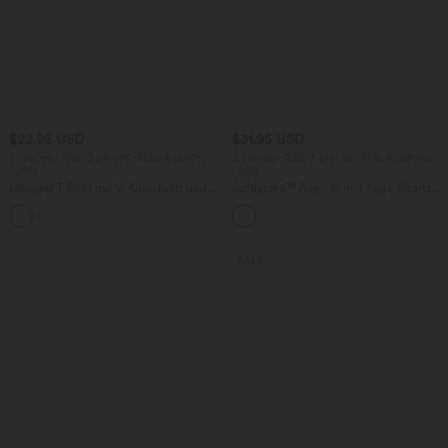
$22.95 USD
$31.95 USD
2 pieces -10%, 3 pieces -15%, 4 pieces
2 pieces -10%, 3 pieces -15%, 4 pieces
-20%
-20%
Lässiges T-Shirt mit V-Ausschnitt und
Softlyzero™ Airy - 2-in-1 Yoga-Shorts
kurzen Ärmeln
mit superhohem Bund, mehreren
+9
Taschen und InstantCool - 17,78 cm
SALE