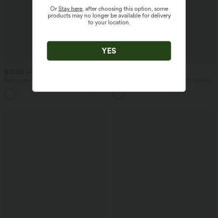
Or
Stay here
, after choosing this option, some
products may no longer be available for delivery
to your location.
YES
$31.95 USD
$27.95 USD
Softlyzero™ Airy - Yoga-Bermudashorts
SoftlyZero™ Airy - Super hoch taillierte
mit hohem Bund, mehreren Taschen
2-in-1-Yoga-Shorts mit Gesäßtasche
+16
und InstantCool
und Seitentasche-längere Länge