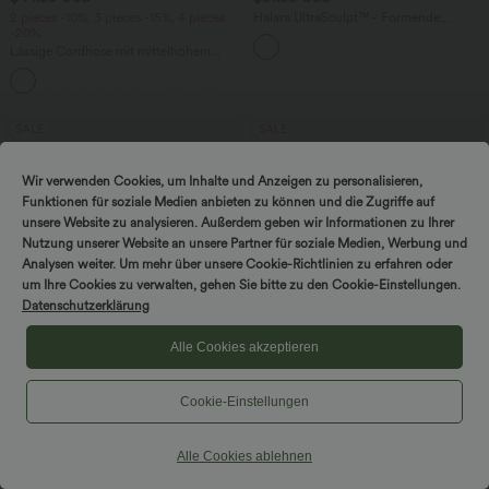
2 pieces -10%, 3 pieces -15%, 4 pieces
Halara UltraSculpt™ - Formende
-20%
Workout-Shorts mit hohem Bund,
Tasche und Bauchkontrolle - 22,9 cm
Lässige Cordhose mit mittelhohem
Bund, Reißverschluss und Seitentaschen
+7
SALE
SALE
Wir verwenden Cookies, um Inhalte und Anzeigen zu personalisieren,
Funktionen für soziale Medien anbieten zu können und die Zugriffe auf
unsere Website zu analysieren. Außerdem geben wir Informationen zu Ihrer
Nutzung unserer Website an unsere Partner für soziale Medien, Werbung und
Analysen weiter. Um mehr über unsere Cookie-Richtlinien zu erfahren oder
um Ihre Cookies zu verwalten, gehen Sie bitte zu den Cookie-Einstellungen.
Datenschutzerklärung
Alle Cookies akzeptieren
Cookie-Einstellungen
$16.95 USD
$33.95 USD
Extra bargain $14.52 USD
2 pieces -10%, 3 pieces -15%, 4 pieces
Alle Cookies ablehnen
-20%
Geripptes Basic-Tanktop mit
Rundhalsausschnitt und lässigem
Fließender 2-in-1 Minirock mit hohem