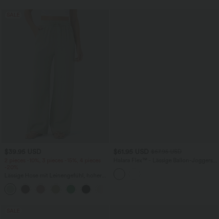
fit
SALE
$39.95 USD
$61.95 USD
$67.95 USD
2 pieces -10%, 3 pieces -15%, 4 pieces
Halara Flex™ - Lässige Ballon-Joggers
-20%
aus Denim mit mittelhohem Bund und
mehreren Taschen
Lässige Hose mit Leinengefühl, hoher
Taille, Kordelzug an der Seite und
+15
weitem Bein
SALE