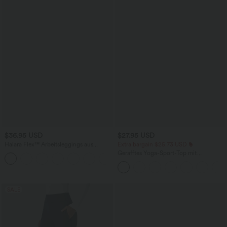
$36.95 USD
$27.95 USD
Halara Flex™ Arbeitsleggings aus
Extra bargain $25.73 USD
elastischem Strick-Denim mit hohem
Gerafftes Yoga-Sport-Top mit
+1
Bund und mehreren Taschen
Rundhalsausschnitt und kurzen Ärmeln
- UPF50+
SALE