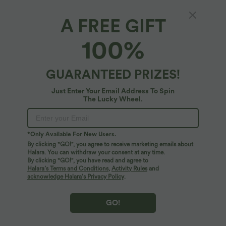
A FREE GIFT
Halara Flex™ Denim*
100%
Halara Flex™ - Lässige Shorts aus elastischem
Strick-Denim mit mittelhohem Bund,
mehreren Taschen und Knopfverschluss -
$72.95 USD
GUARANTEED PRIZES!
Plus Size Deal: -10 € ab 99 €, -30 € ab 199 €
Plus-Size, 7,6 cm
Just Enter Your Email Address To Spin
The Lucky Wheel.
*Only Available For New Users.
By clicking "GO!", you agree to receive marketing emails about
Halara. You can withdraw your consent at any time.
By clicking "GO!", you have read and agree to
Halara’s Terms and Conditions
,
Activity Rules
and
acknowledge Halara’s Privacy Policy
.
GO!