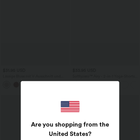
$31.95 USD
$33.95 USD
Lässige Bluse mit V-Ausschnitt und
Softlyzero™ Airy - 2-in-1 Yoga-Shorts
kurzen Puffärmeln
mit superhohem Bund, mehreren
Taschen und InstantCool - 22,9 cm
Are you shopping from the
United States
?