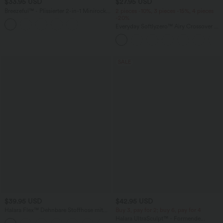
$33.95 USD
$27.95 USD
Breezeful™ - Plissierter 2-in-1 Minirock
2 pieces -10%, 3 pieces -15%, 4 pieces
mit hohem Bund, Taschen und
-20%
asymmetrischem Saum -
Everyday Softlyzero™ Airy Crossover 2-
schnelltrocknend, extralang
in-1-Mini-Tennisrock mit Seitentaschen-
Lucid
SALE
$39.95 USD
$42.95 USD
Halara Flex™ Dehnbare Stoffhose mit
Buy 3, pay for 2; buy 6, pay for 4
hohem Bund und Seitentasche hinten
Halara UltraSculpt™ - Formende