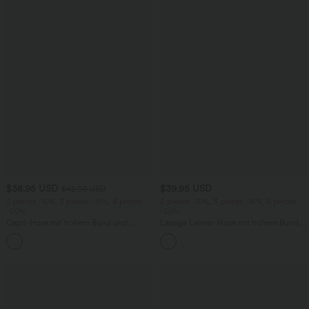
$38.95 USD
$39.95 USD
$42.95 USD
2 pieces -10%, 3 pieces -15%, 4 pieces
2 pieces -10%, 3 pieces -15%, 4 pieces
-20%
-20%
Capri-Hose mit hohem Bund und
Lässige Leinen-Hose mit hohem Bund,
Seitentaschen - leinenähnliches Material
Kordelzug, weitem Bein und Taschen
+7