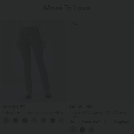
More To Love
SALE
$39.95 USD
$42.95 USD
Halara Flex™ fitted fabric pants with a
1 piece -20%, 2 pieces -30%, 3 pieces
high waist, decorative button, side
-40%
pocket, and houndstooth pattern
Halara UltraSculpt™ - Yoga-Leggings
mit hohem Bund, Seitentaschen,
Bauchkontrolle und Farbblock - skinny