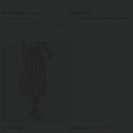
$57.95 USD
$27.95 USD
$67.95 USD
limited time sale
Yoga-Tanktop mit Rundhalsausschnitt,
Rüschen und InstantCool
Ärmelloser, geraffter Party-Jumpsuit mit
V-Ausschnitt, Seitentaschen und
+7
unsichtbarem Reißverschluss - pipi-
praktisch
SALE
SALE
$39.95 USD
$61.95 USD
$64.95 USD