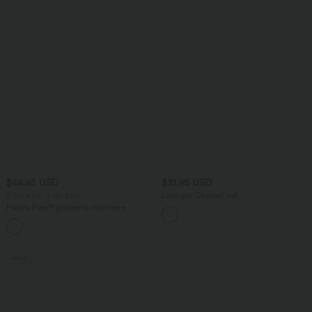
$44.95 USD
$31.95 USD
2 for €69, 3 for €99
Lässiges Oberteil mit
Rundhalsausschnitt und
Halara Flex™ plissierte dehnbare
Fledermausärmeln
Stoffhose mit hohem Bund,
+23
Seitentaschen und geradem Bein
SALE