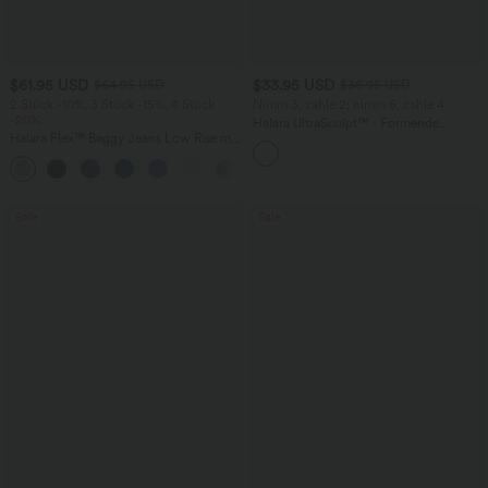
$61.95 USD
$33.95 USD
$64.95 USD
$36.95 USD
2 Stück -10%, 3 Stück -15%, 4 Stück
Nimm 3, zahle 2; nimm 6, zahle 4
-20%
Halara UltraSculpt™ - Formende
Halara Flex™ Baggy Jeans Low Rise mit
Workout-Leggings mit hohem Bund,
Knopf und Reißverschluss, mehreren
Seitentaschen und Bauchkontrolle
+5
Taschen, weitem Bein
Sale
Sale