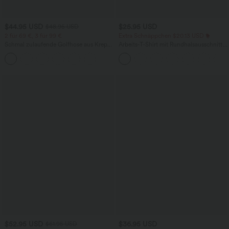
$44.95 USD
$25.95 USD
$48.95 USD
2 für 69 €, 3 für 99 €
Extra Schnäppchen $20.13 USD
Schmal zulaufende Golfhose aus Krepp
Arbeits-T-Shirt mit Rundhalsausschnitt
mit hohem Bund und Seitentaschen
und kurzen Fledermausärmeln
$52.95 USD
$36.95 USD
$61.95 USD