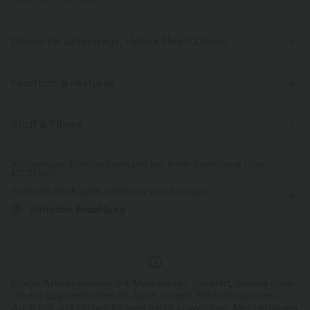
PRODUKT ID: 02853142
Denim für unterwegs, Halara Flex™ Denim
Sieht aus wie Denim, fühlt sich an wie Athleisure. Halara Flex™ Denim
gibt dir die Dehnbarkeit und Weichheit, die du brauchst, um dich
Passform & Features
uneingeschränkt bewegen zu können.
flacher Bund
Gesäßtaschen
Vordertasche
lässig
Stoff & Pflege
Vier-Wege-Stretch
weich
in voller Länge
mit niedrigem Bund
baggy
bequem wie Leggings
Leichtgewichtig
Kostenloser Standardversand bei einer Bestellung über
$77.37 USD
Mittlere Dehnung
Vier-Wege-Stretch
Sweat
Einfache Rückgabe innerhalb von 30 Tagen
Einfache Bezahlung
Einige Artikel werden mit Markenlogo geliefert, andere ohne.
Ob ein Logo enthalten ist, kann je nach Produkt variieren.
Auch Stil und Farben können leicht abweichen.
Mehr erfahren