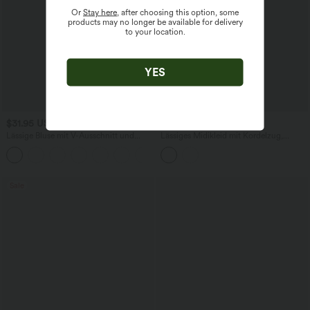
Or
Stay here
, after choosing this option, some
products may no longer be available for delivery
to your location.
YES
$31.95 USD
$33.95 USD
Lässige Bluse mit V-Ausschnitt und
Lässiges Midikleid mit Kordelzug,
kurzen Puffärmeln
Schlitz und geschwungenem Saum
Sale