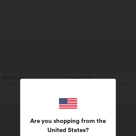
$27.95 USD
$44.95 USD
SoftlyZero™ Airy - Super hoch taillierte
2-in-1 Midi-Hosenrock mit hohem
2-in-1-Yoga-Shorts mit Gesäßtasche
Bund, Seitentaschen, Kordelzug und
+20
und Seitentasche-längere Länge
kontrastierendem Netz
Are you shopping from the
United States
?