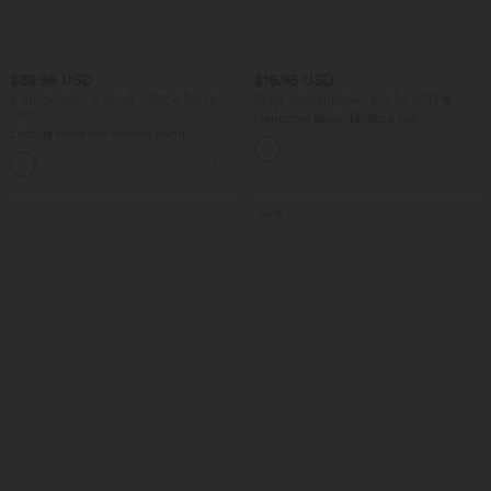
$39.95 USD
$16.95 USD
2 Stück -10%, 3 Stück -15%, 4 Stück
Extra Schnäppchen $14.52 USD
-20%
Geripptes Basic-Tanktop mit
Lässige Hose mit hohem Bund,
Rundhalsausschnitt und lässigem
Kordelzug, weitem Bein und verkürzter
Schnitt
+2
Länge, Leinenoptik, mit Seitentaschen
Sale