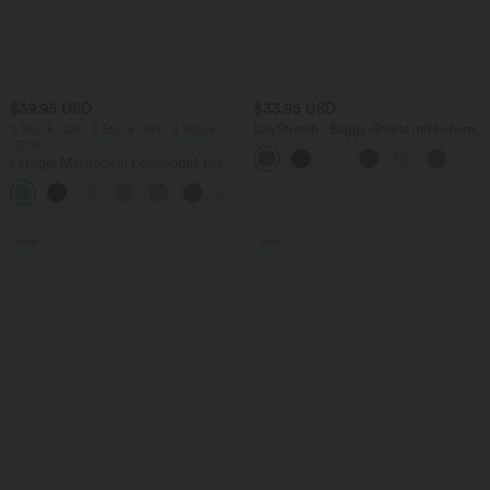
$39.95 USD
$33.95 USD
2 Stück -10%, 3 Stück -15%, 4 Stück
DayStretch - Baggy-Shorts mit hohem
-20%
Bund und Seitentaschen - 17,8 cm
Lässiger Maxirock in Leinenoptik mit
hohem Bund und Kordelzug
Sale
Sale