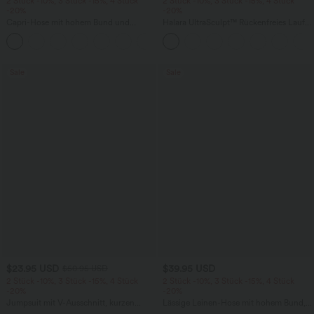
2 Stück -10%, 3 Stück -15%, 4 Stück
2 Stück -10%, 3 Stück -15%, 4 Stück
-20%
-20%
Capri-Hose mit hohem Bund und
Halara UltraSculpt™ Rückenfreies Lauf-
Seitentaschen - leinenähnliches Material
Tanktop mit U-Ausschnitt und
+7
überkreuztem, abgerundetem Saum
Sale
Sale
$23.95 USD
$39.95 USD
$50.95 USD
2 Stück -10%, 3 Stück -15%, 4 Stück
2 Stück -10%, 3 Stück -15%, 4 Stück
-20%
-20%
Jumpsuit mit V-Ausschnitt, kurzen
Lässige Leinen-Hose mit hohem Bund,
Ärmeln, plissierten Seitentaschen und
Kordelzug, weitem Bein und Taschen