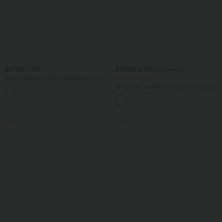
$27.95 USD
$28.95 USD
$67.95 USD
Yoga-Tanktop mit Rundhalsausschnitt,
limited time sale
Rüschen und InstantCool
Ärmelloser, geraffter Party-Jumpsuit mit
+16
V-Ausschnitt, Seitentaschen und
unsichtbarem Reißverschluss - pipi-
praktisch
Sale
Sale