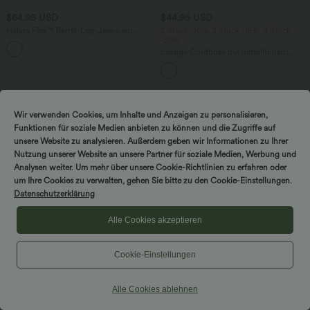
$64.95 USD
$44.95 USD
Halara Flex™ Barrel-Leg-Jeans aus
2 Stück -10%, 3 Stück -15%, 4 Stück
elastischem Strick-Denim mit niedrigem
-20%
Bund, Knopf, Reißverschluss und
Lässige Cordhose mit mittelhohem
mehreren Taschen
Bund, Reißverschluss und Seitentaschen
Sale
Wir verwenden Cookies, um Inhalte und Anzeigen zu personalisieren,
Funktionen für soziale Medien anbieten zu können und die Zugriffe auf
unsere Website zu analysieren. Außerdem geben wir Informationen zu Ihrer
Nutzung unserer Website an unsere Partner für soziale Medien, Werbung und
Analysen weiter. Um mehr über unsere Cookie-Richtlinien zu erfahren oder
um Ihre Cookies zu verwalten, gehen Sie bitte zu den Cookie-Einstellungen.
Datenschutzerklärung
Alle Cookies akzeptieren
Cookie-Einstellungen
Alle Cookies ablehnen
$67.95 USD
$31.95 USD
Rückenfreies, ärmelloses, fließendes
2 Stück -10%, 3 Stück -15%, 4 Stück