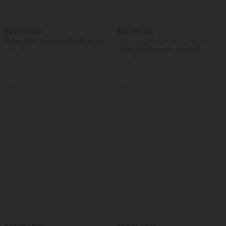
$39.95 USD
$42.95 USD
Halara Flex™ Dehnbare Stoffhose mit
Nimm 3, zahle 2; nimm 6, zahle 4
hohem Bund und Seitentasche hinten
Halara UltraSculpt™ - Formende
+13
Workout-Leggings mit hohem Bund,
Seitentaschen, Booty-Scrunch und
Bauchkontrolle
Sale
Sale