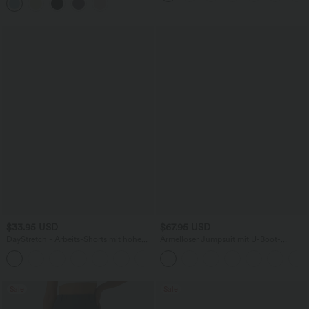
und überkreuztem Rückendesign
$33.95 USD
$67.95 USD
DayStretch - Arbeits-Shorts mit hohem
Ärmelloser Jumpsuit mit U-Boot-
Bund, Seitentaschen und weitem Bein
Ausschnitt, Seitentaschen, seitlichen
+11
Bindebändern, Streifen und InstantCool
- Easy Peezy Edition
Sale
Sale