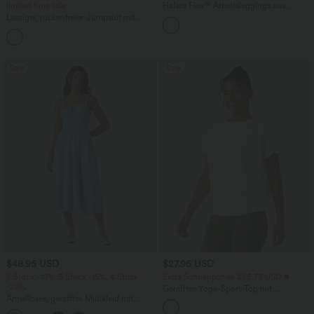
limited time sale
Halara Flex™ Arbeitsleggings aus
elastischem Strick-Denim mit hohem
Lässiger, rückenfreier Jumpsuit mit
Bund und mehreren Taschen
Seitentaschen
+10
Sale
Sale
$48.95 USD
$27.95 USD
2 Stück -10%, 3 Stück -15%, 4 Stück
Extra Schnäppchen $25.73 USD
-20%
Gerafftes Yoga-Sport-Top mit
Ärmelloses, gerafftes Midikleid mit
Rundhalsausschnitt und kurzen Ärmeln
eckigem Ausschnitt, integriertem BH
- UPF50+