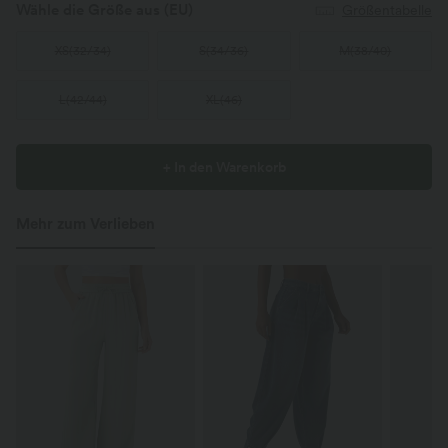
Wähle die Größe aus
(EU)
Größentabelle
XS
(
32/34
)
S
(
34/36
)
M
(
38/40
)
L
(
42/44
)
XL
(
46
)
+ In den Warenkorb
Mehr zum Verlieben