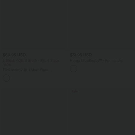
$50.95 USD
$31.95 USD
2 Stück -10%, 3 Stück -15%, 4 Stück
Halara UltraSculpt™ - Formende
-20%
Workout-Shorts mit hohem Bund,
Tasche und Bauchkontrolle - 22,9 cm
Fließender 2-in-1 Maxi-Flare-
Freizeitrock mit hohem Bund,
+1
Seitentaschen und kontrastierendem
Netzstoff
Sale