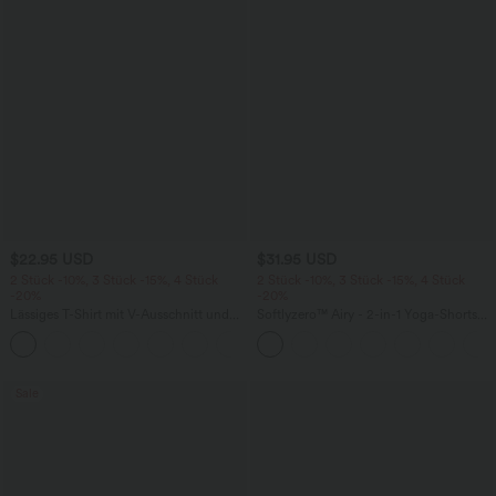
$22.95 USD
$31.95 USD
2 Stück -10%, 3 Stück -15%, 4 Stück
2 Stück -10%, 3 Stück -15%, 4 Stück
-20%
-20%
Lässiges T-Shirt mit V-Ausschnitt und
Softlyzero™ Airy - 2-in-1 Yoga-Shorts
kurzen Ärmeln
mit superhohem Bund, mehreren
+9
Taschen und InstantCool - 17,78 cm
Sale