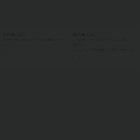
$31.95 USD
$27.95 USD
Ärmellose, oversized Büro-Bluse mit V-
2 Stück -10%, 3 Stück -15%, 4 Stück
Ausschnitt - knitterfrei
-20%
Everyday Softlyzero™ Airy Crossover 2-
in-1-Mini-Tennisrock mit Seitentaschen-
Lucid
Sale