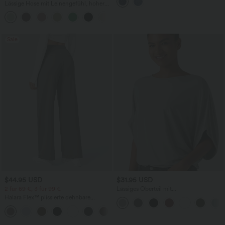
mehreren Taschen
Lässige Hose mit Leinengefühl, hoher
Taille, Kordelzug an der Seite und
+15
weitem Bein
Sale
$44.95 USD
$31.95 USD
2 für 69 €, 3 für 99 €
Lässiges Oberteil mit
Rundhalsausschnitt und
Halara Flex™ plissierte dehnbare
Fledermausärmeln
Stoffhose mit hohem Bund,
+23
Seitentaschen und geradem Bein