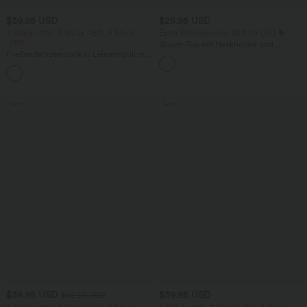
$39.95 USD
$25.95 USD
2 Stück -10%, 3 Stück -15%, 4 Stück
Extra Schnäppchen $23.49 USD
-20%
Blusen-Top mit Neckholder und
Fließende hosenrock in Leinenoptik mit
Schlüssellochausschnitt, plissiert,
mittelhohem Bund, Seitentaschen und
ärmellos, abgerundeter Saum
+1
weitem Bein
Sale
Sale
$38.95 USD
$39.95 USD
$42.95 USD