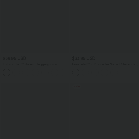
$39.95 USD
$33.95 USD
Halara Flex™ Jeans Jeggings aus
Breezeful™ - Plissierter 2-in-1 Minirock
elastischem Strick-Denim mit hohem
mit hohem Bund, Taschen und
Bund und Gesäßtaschen
asymmetrischem Saum -
schnelltrocknend, extralang
Sale