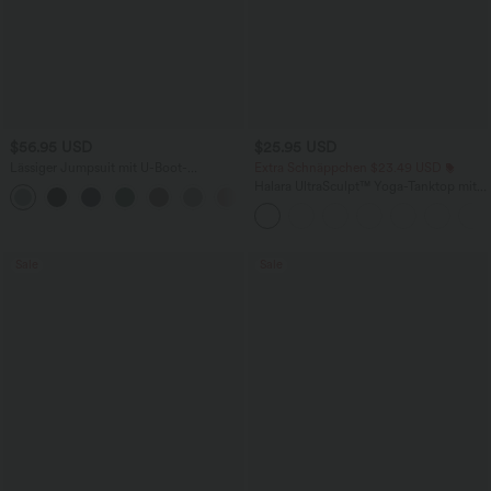
$56.95 USD
$25.95 USD
Lässiger Jumpsuit mit U-Boot-
Extra Schnäppchen $23.49 USD
Ausschnitt, Seitentaschen, kurzen
Halara UltraSculpt™ Yoga-Tanktop mit
Ärmeln und Kordelzug - Easy Peezy
doppelten Trägern und gedrehtem
Edition
Rücken
Sale
Sale