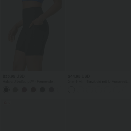
$33.95 USD
$44.95 USD
Halara UltraSculpt™ - Formende
2-in-1-Mini-Tanzkleid mit U-Ausschnitt,
Workout-Shorts mit hohe Bund,
rückenfrei, verdrehter Ausschnitt,
+10
Seitentaschen und Bauchkontrolle - 17,8
Seitentasche-Easy Peezy
cm
Sale