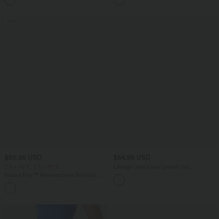
Sale
$50.95 USD
$64.95 USD
2 für 69 €, 3 für 99 €
Lässige Jeans aus Lyocell mit
mittelhohem Bund, mehreren Taschen
Halara Flex™ Verwaschene Bootcut-
und Kordelzug
Jeans aus elastischem Strick-Denim mit
+5
hohem Bund und mehrere Taschen