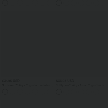
+5
weitem Bein, fließendem Waffelmuster
$31.95 USD
$33.95 USD
Softlyzero™ Airy - Yoga-Bermudashorts
Softlyzero™ Airy - 2-in-1 Yoga-Shorts
mit hohem Bund, mehreren Taschen
mit superhohem Bund, mehreren
+16
und InstantCool
Taschen und InstantCool - 22,9 cm