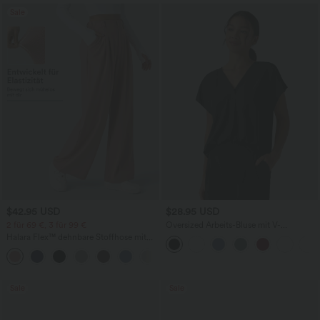
Sale
$42.95 USD
$28.95 USD
2 für 69 €, 3 für 99 €
Oversized Arbeits-Bluse mit V-
Ausschnitt und kurzen Ärmeln -
Halara Flex™ dehnbare Stoffhose mit
knitterfrei
hohem Bund, Waffelmuster,
+20
Seitentaschen und weitem Bein
Sale
Sale