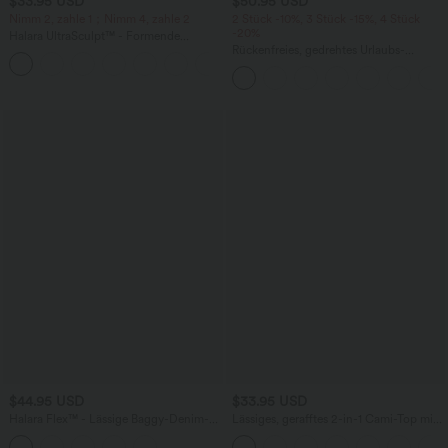
$33.95 USD
$50.95 USD
Nimm 2, zahle 1；Nimm 4, zahle 2
2 Stück -10%, 3 Stück -15%, 4 Stück
-20%
Halara UltraSculpt™ - Formende
Workout-Leggings mit hohem Bund,
Rückenfreies, gedrehtes Urlaubs-
+11
Seitentaschen und Bauchkontrolle - 12,7
Maxikleid mit Seitentaschen und Schlitz
cm
$44.95 USD
$33.95 USD
Halara Flex™ - Lässige Baggy-Denim-
Lässiges, gerafftes 2-in-1 Cami-Top mit
Shorts mit hohem Crossover-Bund und
verstellbaren Trägern und integriertem
mehreren Taschen
BH