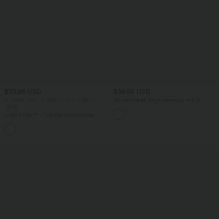
$33.95 USD
$36.95 USD
2 Stück -10%, 3 Stück -15%, 4 Stück
Rückenfreies Yoga-Tanktop mit U-
-20%
Ausschnitt, überkreuzten Trägern und
abgerundetem Saum
Halara Flex™ - Schmal zulaufende
Bürohose mit hohem Bund,
+8
Seitentaschen und Waffelstoff