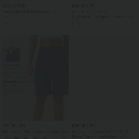
$72.95 USD
$42.95 USD
Fließendes Midi-Arbeitskleid mit
2 für 69 €, 3 für 99 €
Seitentaschen, Fledermausärmeln und
DayStretch - Lässige Hose mit hohem
Bauchkontrolle
Bund, Seitentaschen und Barrel-Leg
$31.95 USD
$25.95 USD
Softlyzero™ Airy - Yoga-Bermudashorts
Extra Schnäppchen $23.49 USD
mit hohem Bund, mehreren Taschen
Blusen-Top mit Neckholder und