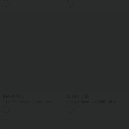
abgerundetem Saum
Polka-Dots und abgerundetem Saum
$44.95 USD
$50.95 USD
2-in-1 Midi-Hosenrock mit hohem
Lässiges, ärmelloses Midikleid mit
Bund, Seitentaschen, Kordelzug und
Rundhalsausschnitt, integriertem BH
+15
kontrastierendem Netz
und Rüschensaum