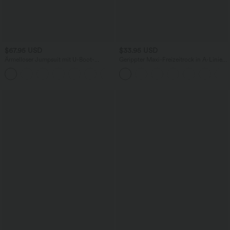
$67.95 USD
$33.95 USD
Ärmelloser Jumpsuit mit U-Boot-
Gerippter Maxi-Freizeitrock in A-Linie
Ausschnitt, Seitentaschen, seitlichen
mit hohem Bund und Schlitzsaum
+8
Bindebändern, Streifen und InstantCool
- Easy Peezy Edition