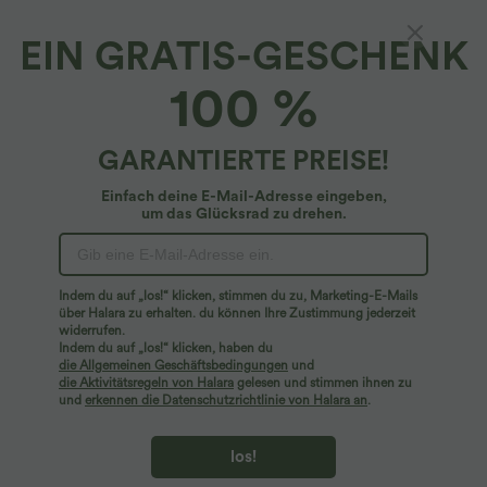
EIN GRATIS-GESCHENK
Halara Flex™ Crepe*
100 %
Halara Flex™ - Palazzo-Stoffhose aus Krepp
mit hohem Bund, Seitentaschen und weitem
Bein
4.5
(
2
)
GARANTIERTE PREISE!
$50.95 USD
Einfach deine E-Mail-Adresse eingeben,
um das Glücksrad zu drehen.
Indem du auf „los!“ klicken, stimmen du zu, Marketing-E-Mails
über Halara zu erhalten. du können Ihre Zustimmung jederzeit
widerrufen.
Indem du auf „los!“ klicken, haben du
die Allgemeinen Geschäftsbedingungen
und
die Aktivitätsregeln von Halara
gelesen und stimmen ihnen zu
und
erkennen die Datenschutzrichtlinie von Halara an
.
los!