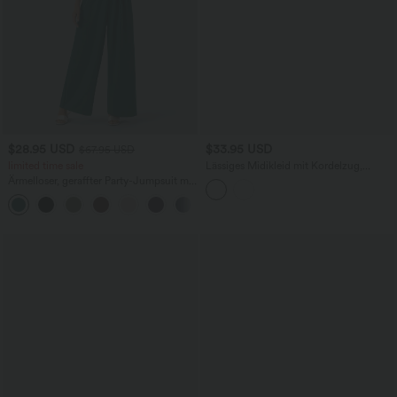
$28.95 USD
$33.95 USD
$67.95 USD
limited time sale
Lässiges Midikleid mit Kordelzug,
Schlitz und geschwungenem Saum
Ärmelloser, geraffter Party-Jumpsuit mit
V-Ausschnitt, Seitentaschen und
+7
unsichtbarem Reißverschluss - pipi-
praktisch