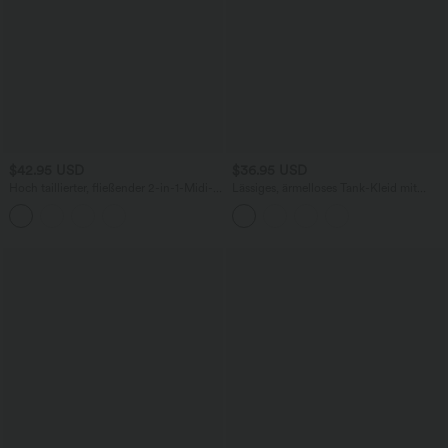
$42.95 USD
$36.95 USD
Hoch taillierter, fließender 2-in-1-Midi-
Lässiges, ärmelloses Tank-Kleid mit
Tanzrock mit Seitentasche
Rundhalsausschnitt und Seitentaschen