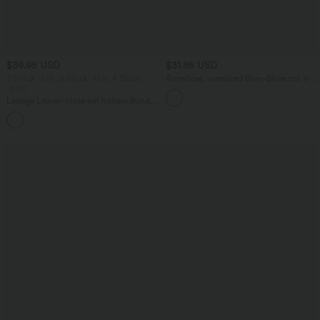
$39.95 USD
$31.95 USD
2 Stück -10%, 3 Stück -15%, 4 Stück
Ärmellose, oversized Büro-Bluse mit V-
-20%
Ausschnitt - knitterfrei
Lässige Leinen-Hose mit hohem Bund,
Kordelzug, weitem Bein und Taschen
+5