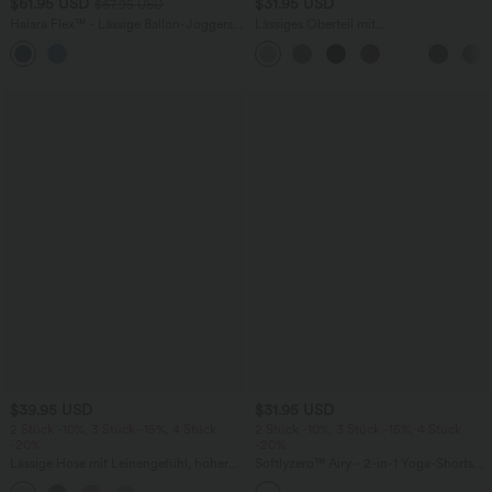
$61.95 USD
$31.95 USD
$67.95 USD
Halara Flex™ - Lässige Ballon-Joggers
Lässiges Oberteil mit
aus Denim mit mittelhohem Bund und
Rundhalsausschnitt und
mehreren Taschen
Fledermausärmeln
$39.95 USD
$31.95 USD
2 Stück -10%, 3 Stück -15%, 4 Stück
2 Stück -10%, 3 Stück -15%, 4 Stück
-20%
-20%
Lässige Hose mit Leinengefühl, hoher
Softlyzero™ Airy - 2-in-1 Yoga-Shorts
Taille, Kordelzug an der Seite und
mit superhohem Bund, mehreren