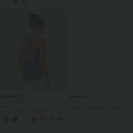
+15
weitem Bein
Taschen und InstantCool - 17,78 cm
$39.95 USD
$44.95 USD
2 Stück -10%, 3 Stück -15%, 4 Stück
2 für 69 €, 3 für 99 €
-20%
Halara Flex™ plissierte dehnbare
Halara UltraSculpt™ Rückenfreies Lauf-
Stoffhose mit hohem Bund,
Tanktop mit U-Ausschnitt und
Seitentaschen und geradem Bein
+11
überkreuztem, abgerundetem Saum