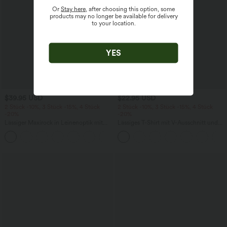
Or
Stay here
, after choosing this option, some
products may no longer be available for delivery
to your location.
YES
$39.95 USD
$22.95 USD
2 Stück -10%, 3 Stück -15%, 4 Stück
2 Stück -10%, 3 Stück -15%, 4 Stück
-20%
-20%
Lässiger Maxirock in Leinenoptik mit
Lässiges T-Shirt mit V-Ausschnitt und
hohem Bund und Kordelzug
kurzen Ärmeln