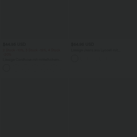
$44.95 USD
$64.95 USD
2 Stück -10%, 3 Stück -15%, 4 Stück
Lässige Jeans aus Lyocell mit
-20%
mittelhohem Bund, mehreren Taschen
und Kordelzug
Lässige Cordhose mit mittelhohem
Bund, Reißverschluss und Seitentaschen
+7