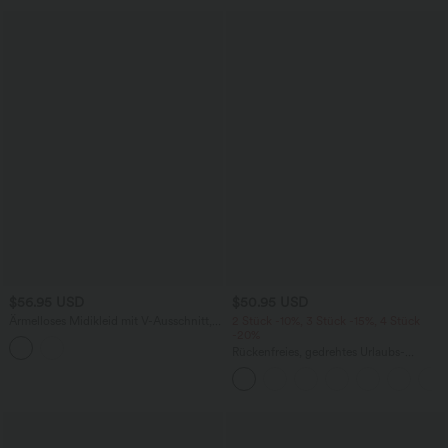
$56.95 USD
$50.95 USD
Ärmelloses Midikleid mit V-Ausschnitt,
2 Stück -10%, 3 Stück -15%, 4 Stück
Seitentaschen und Reißverschluss
-20%
Rückenfreies, gedrehtes Urlaubs-
Maxikleid mit Seitentaschen und Schlitz