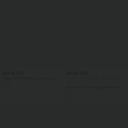
$64.95 USD
$56.95 USD
Halara Flex™ Barrel-Leg-Jeans aus
2 Stück -10%, 3 Stück -15%, 4 Stück
elastischem Strick-Denim mit niedrigem
-20%
Bund, Knopf, Reißverschluss und
Halara Flex™ - Lässige, gewaschene
mehreren Taschen
Baggy-Jeans aus drapiertem Lyocell mit
mittelhohem Bund, mehreren Taschen
und weitem Bein