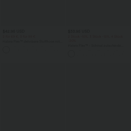
$42.95 USD
$33.95 USD
2 für 69 €, 3 für 99 €
2 Stück -10%, 3 Stück -15%, 4 Stück
-20%
Halara Flex™ dehnbare Stoffhose mit
hohem Bund, Waffelmuster,
Halara Flex™ - Schmal zulaufende
+20
Seitentaschen und weitem Bein
Bürohose mit hohem Bund,
Seitentaschen und Waffelstoff