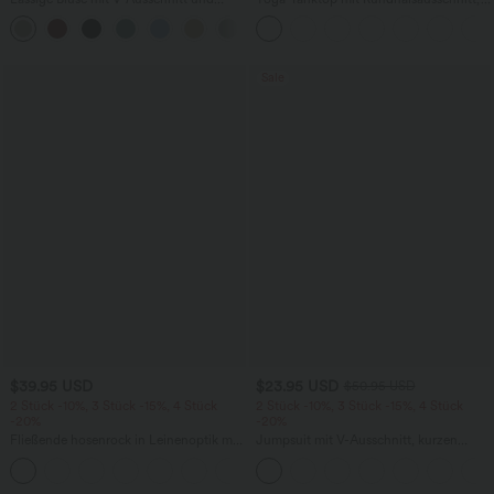
kurzen Puffärmeln
Rüschen und InstantCool
Sale
$39.95 USD
$23.95 USD
$50.95 USD
2 Stück -10%, 3 Stück -15%, 4 Stück
2 Stück -10%, 3 Stück -15%, 4 Stück
-20%
-20%
Fließende hosenrock in Leinenoptik mit
Jumpsuit mit V-Ausschnitt, kurzen
mittelhohem Bund, Seitentaschen und
Ärmeln, plissierten Seitentaschen und
+1
weitem Bein
weitem Bein, fließendem Waffelmuster