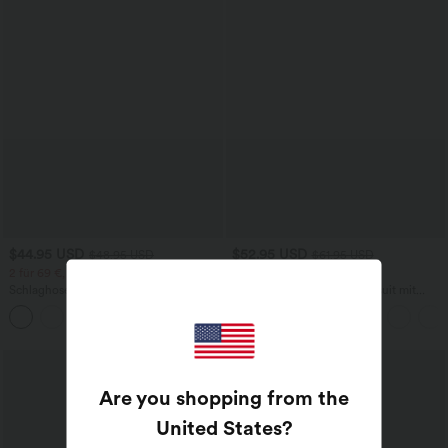
$44.95 USD
$52.95 USD
$48.95 USD
$61.95 USD
2 für 69 €, 3 für 99 €
limited time sale
Schlaghose mit mittlerem Bund und
Lässiger, rückenfreier Jumpsuit mit
seitlichen Reißverschlusstaschen
Seitentaschen
+12
Are you shopping from the
United States
?