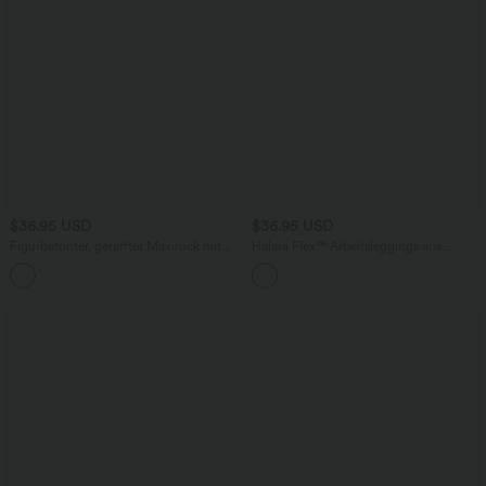
$36.95 USD
$36.95 USD
Figurbetonter, geraffter Maxirock mit
Halara Flex™ Arbeitsleggings aus
mittelhohem Bund, Streifen,
elastischem Strick-Denim mit hohem
Blumenmuster und Bindeband vorne
Bund und mehreren Taschen