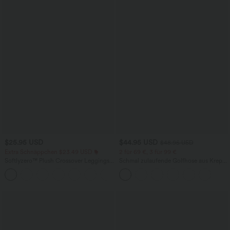
$25.95 USD
$44.95 USD
$48.95 USD
Extra Schnäppchen $23.49 USD
2 für 69 €, 3 für 99 €
Softlyzero™ Plush Crossover Leggings
Schmal zulaufende Golfhose aus Krepp
mit Taschen
mit hohem Bund und Seitentaschen
+16