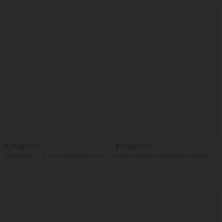
$27.95 USD
$53.95 USD
SoftlyZero™ - 2-in-1 Yoga-Shorts mit
Arbeits-Hose mit mittelhohem Bund,
hohem Crossover-Bund, mehreren
Seitentaschen und Barrel-Leg
Taschen und Ösen - schnelltrocknend,
7,6 cm