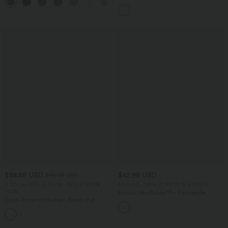
+16
und InstantCool
Schlüssellochausschnitt, plissiert,
ärmellos, abgerundeter Saum
$38.95 USD
$42.95 USD
$42.95 USD
2 Stück -10%, 3 Stück -15%, 4 Stück
Nimm 3, zahle 2; nimm 6, zahle 4
-20%
Halara UltraSculpt™ - Formende
Capri-Hose mit hohem Bund und
Workout-Leggings mit hohem Bund,
Seitentaschen - leinenähnliches Material
Seitentaschen, Booty-Scrunch und
+7
Bauchkontrolle