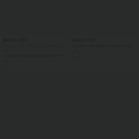
$42.95 USD
$44.95 USD
2 Stück -10%, 3 Stück -15%, 4 Stück
Figurbetontes Midi-Freizeitkleid mit
-20%
Schlitz, rückenfreiem Korsett mit
quadratischem Ausschnitt und Rüschen
Lässiger, fließender Maxirock mit hohem
Bund und Raffung
+3