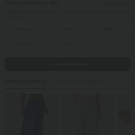
Wähle die Größe aus
(EU)
Größentabelle
100%
der Kundinnen sagen, dass dieses Produkt größengerecht
ausfällt.
XS
(
32/34
)
S
(
34/36
)
M
(
38/40
)
L
(
42/44
)
XL
(
46
)
+ In den Warenkorb
Mehr zum Verlieben
Ähnliche Kleidungsstile