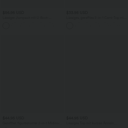
$56.95 USD
$33.95 USD
Lässiger Jumpsuit mit U-Boot-
Lässiges, gerafftes 2-in-1 Cami-Top mit
Ausschnitt, Seitentaschen, kurzen
verstellbaren Trägern und integriertem
Ärmeln und Kordelzug - Easy Peezy
BH
Edition
$44.95 USD
$44.95 USD
Geraffter, figurbetonter 2-in-1 Midirock
Lässiges Top mit kurzen Ärmeln,
aus Kunstleder mit hohem Bund und
integriertem BH, One-Shoulder-Design,