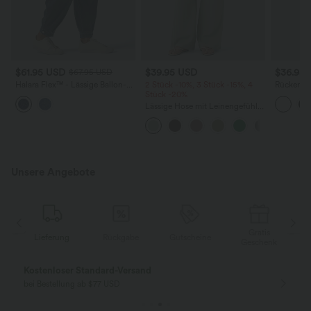
$61.95 USD
$39.95 USD
$36.95
$67.95 USD
Halara Flex™ - Lässige Ballon-
2 Stück -10%, 3 Stück -15%, 4
Rückenfre
Joggers aus Denim mit
Stück -20%
U-Ausschn
mittelhohem Bund und
Trägern 
Lässige Hose mit Leinengefühl,
mehreren Taschen
Saum
hoher Taille, Kordelzug an der
Seite und weitem Bein
Unsere Angebote
Gratis
Lieferung
Rückgabe
Gutscheine
k
Geschenk
Kostenloser Standard-Versand
bei Bestellung ab $77 USD