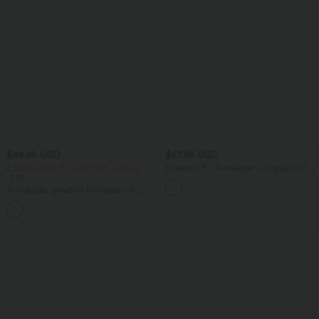
$48.95 USD
$67.95 USD
2 Stück -10%, 3 Stück -15%, 4 Stück
Breezeful™ - Ärmelloser Jumpsuit mit
-20%
Seitentaschen - schnelltrocknend, Easy
Peezy Edition
Ärmelloses, gerafftes Midikleid mit
eckigem Ausschnitt, integriertem BH
und überkreuztem Rückendesign