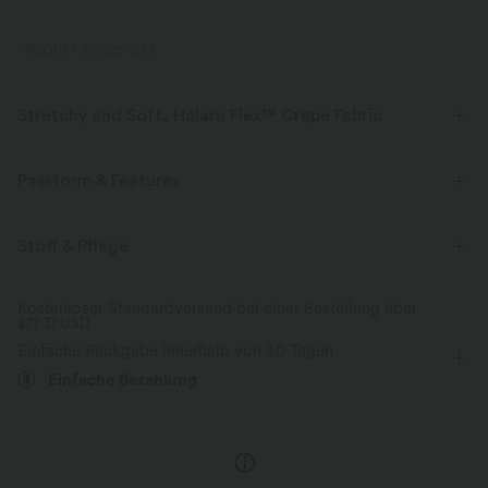
PRODUKT ID: 02811553
Stretchy and Soft, Halara Flex™ Crepe Fabric
Unser traumhafter Kreppstoff ist super atmungsaktiv, mit einer zarten
Textur und einem fließenden Fall, der jeden Look aufwertet.
Passform & Features
Vier-Wege-Stretch
Atmungsaktiv
flacher Bund
Seitentaschen
überziehen
Oficina
Stoff & Pflege
extra lang
mit hohem Bund
weites Bein
weich und anschmiegsam
Kostenloser Standardversand bei einer Bestellung über
$77.37 USD
Mittlere Dehnung
Vier-Wege-Stretch
Normale Passform
Verbesserte Selbstglättung
Einfache Rückgabe innerhalb von 30 Tagen
Einfache Bezahlung