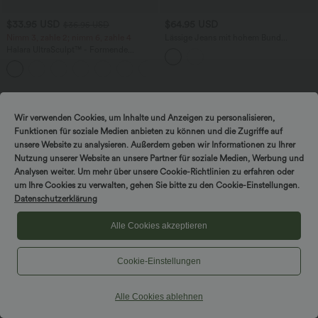
$33.95 USD
$64.95 USD
$36.95 USD
Nimm 3, zahle 2; nimm 6, zahle 4
Lässige Jeans mit hohem Bund
mehreren Taschen und weitem Bein
Halara UltraSculpt™ - Formende
Workout-Leggings mit hohem Bund,
+17
Seitentaschen und Bauchkontrolle
Wir verwenden Cookies, um Inhalte und Anzeigen zu personalisieren,
Funktionen für soziale Medien anbieten zu können und die Zugriffe auf
unsere Website zu analysieren. Außerdem geben wir Informationen zu Ihrer
Nutzung unserer Website an unsere Partner für soziale Medien, Werbung und
Analysen weiter. Um mehr über unsere Cookie-Richtlinien zu erfahren oder
um Ihre Cookies zu verwalten, gehen Sie bitte zu den Cookie-Einstellungen.
Datenschutzerklärung
Alle Cookies akzeptieren
Cookie-Einstellungen
Alle Cookies ablehnen
$56.95 USD
Halara Flex™ Mid Low Rise Knopf