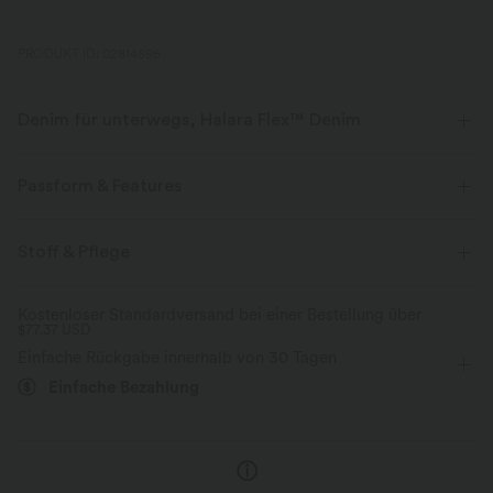
PRODUKT ID: 02814696
Denim für unterwegs, Halara Flex™ Denim
Sieht aus wie Denim, fühlt sich an wie Athleisure. Halara Flex™ Denim
gibt dir die Dehnbarkeit und Weichheit, die du brauchst, um dich
Passform & Features
uneingeschränkt bewegen zu können.
flacher Bund
lässig
bodenlang
mit hohem Bund
Stoff & Pflege
Vier-Wege-Stretch
weich
baggy
Mittlere Dehnung
Vier-Wege-Stretch
bequem wie Leggings
Leichtgewichtig
Kostenloser Standardversand bei einer Bestellung über
$77.37 USD
Einfache Rückgabe innerhalb von 30 Tagen
Einfache Bezahlung