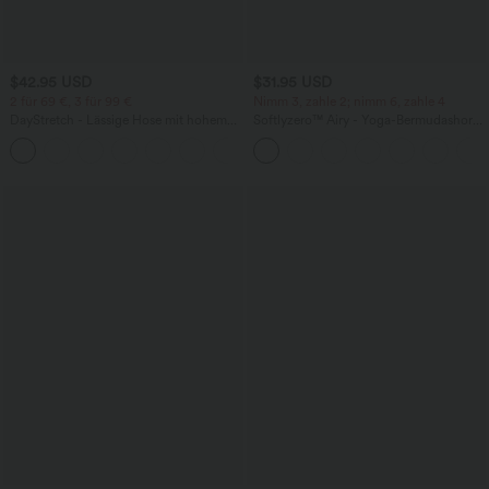
$42.95 USD
$31.95 USD
2 für 69 €, 3 für 99 €
Nimm 3, zahle 2; nimm 6, zahle 4
DayStretch - Lässige Hose mit hohem
Softlyzero™ Airy - Yoga-Bermudashorts
Bund, Seitentaschen und Barrel-Leg
mit hohem Bund, mehreren Taschen
+5
und InstantCool