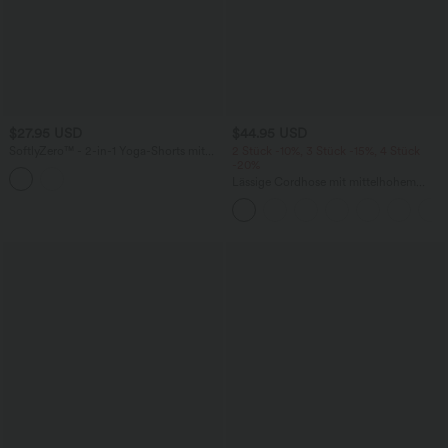
$27.95 USD
$44.95 USD
SoftlyZero™ - 2-in-1 Yoga-Shorts mit
2 Stück -10%, 3 Stück -15%, 4 Stück
hohem Crossover-Bund, mehreren
-20%
Taschen und Ösen - schnelltrocknend,
Lässige Cordhose mit mittelhohem
7,6 cm
Bund, Reißverschluss und Seitentaschen