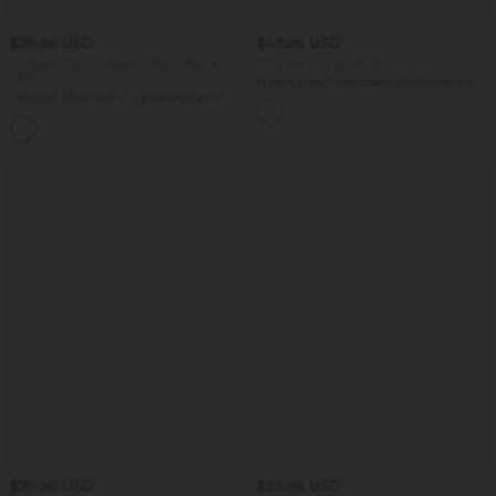
$39.95 USD
$42.95 USD
2 Stück -10%, 3 Stück -15%, 4 Stück
2 für 69 €, 3 für 99 €
-20%
Halara Flex™ dehnbare Stoffhose mit
Lässiger Maxirock in Leinenoptik mit
hohem Bund, Waffelmuster,
hohem Bund und Kordelzug
Seitentaschen und weitem Bein
$39.95 USD
$25.95 USD