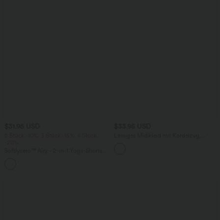
$31.95 USD
$33.95 USD
2 Stück -10%, 3 Stück -15%, 4 Stück
Lässiges Midikleid mit Kordelzug,
-20%
Schlitz und geschwungenem Saum
Softlyzero™ Airy - 2-in-1 Yoga-Shorts
mit superhohem Bund, mehreren
+23
Taschen und InstantCool - 17,78 cm