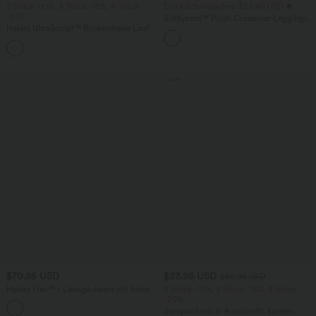
2 Stück -10%, 3 Stück -15%, 4 Stück
Extra Schnäppchen $23.49 USD
-20%
Softlyzero™ Plush Crossover Leggings
Halara UltraSculpt™ Rückenfreies Lauf-
mit Taschen
Tanktop mit U-Ausschnitt und
+11
überkreuztem, abgerundetem Saum
Sale
$70.95 USD
$23.95 USD
$50.95 USD
Halara Flex™ - Lässige Jeans mit hohem
2 Stück -10%, 3 Stück -15%, 4 Stück
Bund, mehreren Taschen und weitem
-20%
Bein
Jumpsuit mit V-Ausschnitt, kurzen