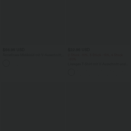
$56.95 USD
$22.95 USD
Ärmelloses Midikleid mit V-Ausschnitt,
2 Stück -10%, 3 Stück -15%, 4 Stück
Seitentaschen und Reißverschluss
-20%
Lässiges T-Shirt mit V-Ausschnitt und
kurzen Ärmeln