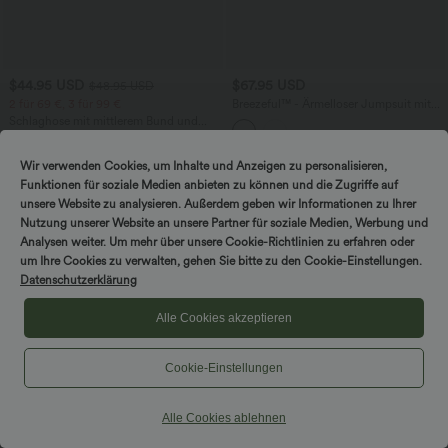
$44.95 USD
$67.95 USD
$48.95 USD
2 für 69 €, 3 für 99 €
Breezeful™ - Ärmelloser Jumpsuit mit
Seitentaschen - schnelltrocknend, Easy
Schlaghose mit mittlerem Bund und
Peezy Edition
seitlichen Reißverschlusstaschen
+12
Wir verwenden Cookies, um Inhalte und Anzeigen zu personalisieren,
Funktionen für soziale Medien anbieten zu können und die Zugriffe auf
unsere Website zu analysieren. Außerdem geben wir Informationen zu Ihrer
Nutzung unserer Website an unsere Partner für soziale Medien, Werbung und
Hosen & Jogginghosen
Analysen weiter. Um mehr über unsere Cookie-Richtlinien zu erfahren oder
Kleider
um Ihre Cookies zu verwalten, gehen Sie bitte zu den Cookie-Einstellungen.
Datenschutzerklärung
Shorts & Radlerhosen
Alle Cookies akzeptieren
Jeansstoff
Leggings
Cookie-Einstellungen
Oberteile
Alle Cookies ablehnen
Röcke