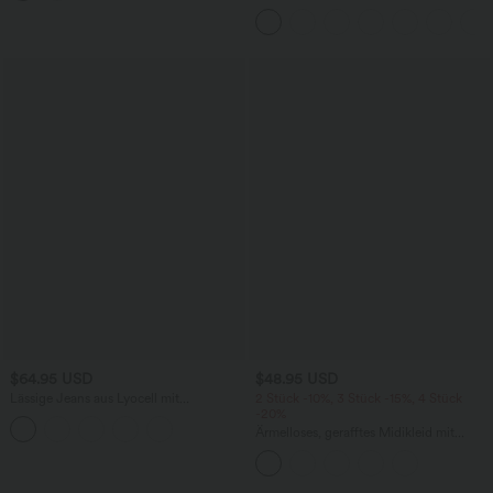
Ärmeln, plissierten Seitentaschen und
weitem Bein, fließendem Waffelmuster
$64.95 USD
$48.95 USD
Lässige Jeans aus Lyocell mit
2 Stück -10%, 3 Stück -15%, 4 Stück
mittelhohem Bund, mehreren Taschen
-20%
und Kordelzug
Ärmelloses, gerafftes Midikleid mit
eckigem Ausschnitt, integriertem BH
und überkreuztem Rückendesign