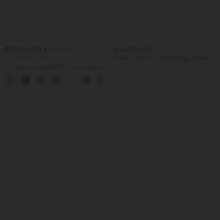
$28.95 USD
$44.95 USD
$67.95 USD
limited time sale
Halara Flex™ - Lässige Baggy-Denim-
Shorts mit hohem Crossover-Bund und
Ärmelloser, geraffter Party-Jumpsuit mit
mehreren Taschen
V-Ausschnitt, Seitentaschen und
+7
unsichtbarem Reißverschluss - pipi-
praktisch