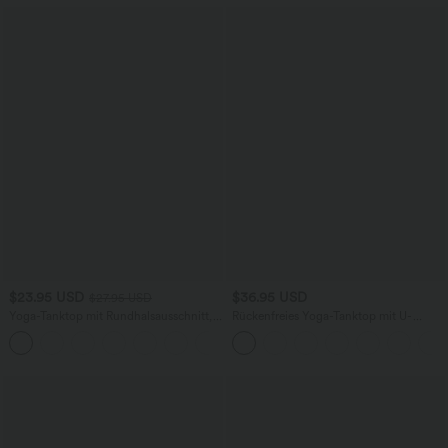
$23.95 USD
$36.95 USD
$27.95 USD
Yoga-Tanktop mit Rundhalsausschnitt,
Rückenfreies Yoga-Tanktop mit U-
Rüschen und InstantCool
Ausschnitt, überkreuzten Trägern und
+16
abgerundetem Saum