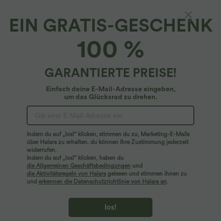
EIN GRATIS-GESCHENK
Halara Flex™ Denim*
100 %
Halara Flex™ - Lässige, verwaschene Jeans
aus elastischem Strick-Denim mit hohem
Bund, Seitentaschen und weitem Bein - Plus-
4.7
(
71
)
GARANTIERTE PREISE!
Size
$78.95 USD
Plus Size Deal: -10 € ab 99 €, -30 € ab 199 €
Einfach deine E-Mail-Adresse eingeben,
um das Glücksrad zu drehen.
Indem du auf „los!“ klicken, stimmen du zu, Marketing-E-Mails
über Halara zu erhalten. du können Ihre Zustimmung jederzeit
widerrufen.
Indem du auf „los!“ klicken, haben du
die Allgemeinen Geschäftsbedingungen
und
die Aktivitätsregeln von Halara
gelesen und stimmen ihnen zu
und
erkennen die Datenschutzrichtlinie von Halara an
.
los!