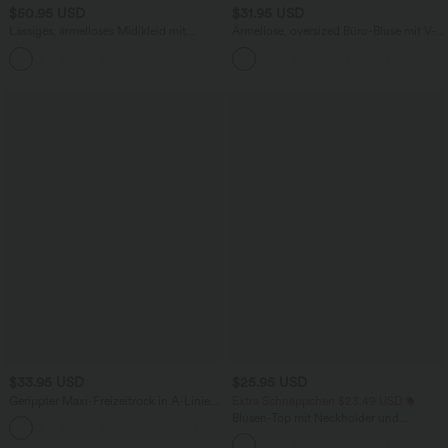
$50.95 USD
$31.95 USD
Lässiges, ärmelloses Midikleid mit
Ärmellose, oversized Büro-Bluse mit V-
Rundhalsausschnitt, integriertem BH
Ausschnitt - knitterfrei
und Rüschensaum
$33.95 USD
$25.95 USD
Gerippter Maxi-Freizeitrock in A-Linie
Extra Schnäppchen $23.49 USD
mit hohem Bund und Schlitzsaum
Blusen-Top mit Neckholder und
Schlüssellochausschnitt, plissiert,
ärmellos, abgerundeter Saum