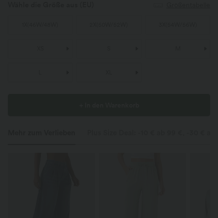
Wähle die Größe aus
(EU)
Größentabelle
1X
(
46W/48W
)
2X
(
50W/52W
)
3X
(
54W/56W
)
XS
S
M
L
XL
+ In den Warenkorb
Mehr zum Verlieben