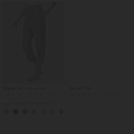
$38.95 USD
$42.95 USD
$42.95 USD
2 Stück -10%, 3 Stück -15%, 4 Stück
Halara UltraSculpt™ - Formende
-20%
Workout-Leggings mit hohem Bund,
Seitentaschen, Booty-Scrunch und
Capri-Hose mit hohem Bund und
Bauchkontrolle
Seitentaschen - leinenähnliches Material
+7