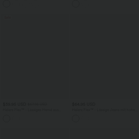
Bund, mehreren Taschen und Kordelzug
Sale
$39.95 USD
$64.95 USD
$67.95 USD
Halara Flex™ - Lässiges Hemd aus
Halara Flex™ - Lässige Jeans mit hohem
Denim mit Brusttasche, langen Ärmeln
Bund, mehreren Taschen,
und Streifen
Bauchkontrolle und weitem Bein