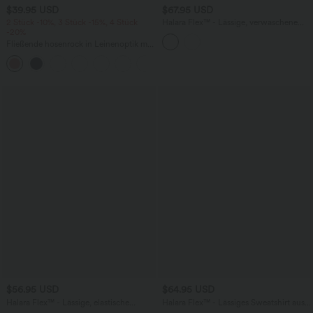
$39.95 USD
$67.95 USD
2 Stück -10%, 3 Stück -15%, 4 Stück
Halara Flex™ - Lässige, verwaschene
-20%
Jeans mit hohem Bund, mehreren
Taschen und weitem Bein
Fließende hosenrock in Leinenoptik mit
mittelhohem Bund, Seitentaschen und
+1
weitem Bein
$56.95 USD
$64.95 USD
Halara Flex™ - Lässige, elastische
Halara Flex™ - Lässiges Sweatshirt aus
Baggy-Denimjoggers mit niedrigem
Denim mit Kängurutasche und Kapuze