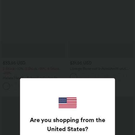
$33.95 USD
$31.95 USD
2 Stück -10%, 3 Stück -15%, 4 Stück
Lässige Bluse mit V-Ausschnitt und
-20%
kurzen Puffärmeln
Halara Flex™ - Schmal zulaufende
Bürohose mit hohem Bund,
+8
Seitentaschen und Waffelstoff
Are you shopping from the
United States
?