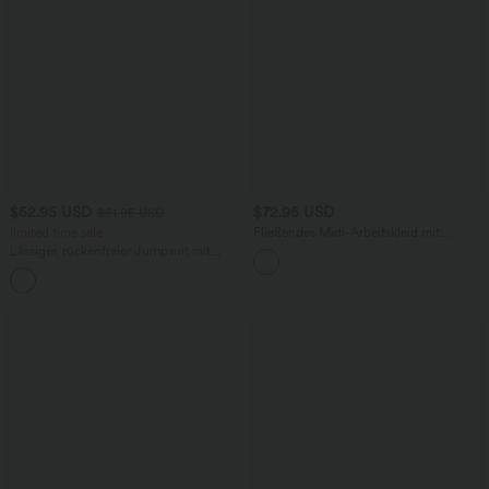
$52.95 USD
$72.95 USD
$61.95 USD
limited time sale
Fließendes Midi-Arbeitskleid mit
Seitentaschen, Fledermausärmeln und
Lässiger, rückenfreier Jumpsuit mit
Bauchkontrolle
Seitentaschen
+10