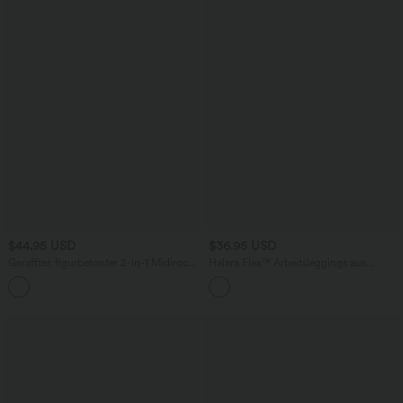
$44.95 USD
$36.95 USD
Geraffter, figurbetonter 2-in-1 Midirock
Halara Flex™ Arbeitsleggings aus
aus Kunstleder mit hohem Bund und
elastischem Strick-Denim mit hohem
abgerundetem Saum
Bund und mehreren Taschen