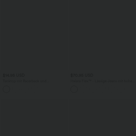
$14.95 USD
$70.95 USD
Tanktop mit Racerback und
Halara Flex™ - Lässige Jeans mit hohem
Camouflage-Muster
Crossover-Bund, mehreren Taschen und
weitem Bein