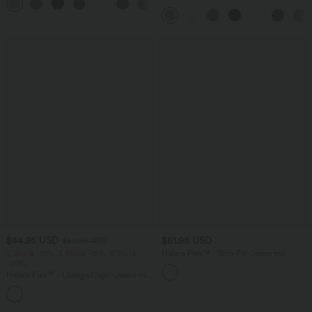
+1
Fledermausärmeln
Stoffhose mit hohem Bund,
Seitentaschen und geradem Bein
$44.95 USD
$61.95 USD
$50.95 USD
2 Stück -10%, 3 Stück -15%, 4 Stück
Halara Flex™ - Slim-Fit-Jeans mit
-20%
hohem Bund, Seitentaschen und
gerolltem Saum
Halara Flex™ - Lässige Capri-Jeans mit
hohem Bund, mehreren Taschen und
geschlitztem Saum - slim