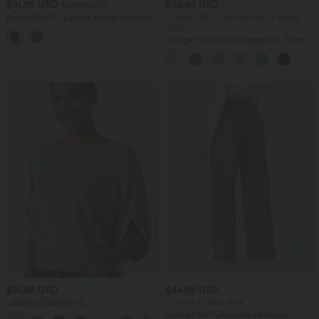
$61.95 USD
$39.95 USD
$67.95 USD
Halara Flex™ - Lässige Ballon-Joggers
2 Stück -10%, 3 Stück -15%, 4 Stück
aus Denim mit mittelhohem Bund und
-20%
mehreren Taschen
Lässige Hose mit Leinengefühl, hoher
Taille, Kordelzug an der Seite und
weitem Bein
$31.95 USD
$44.95 USD
Lässiges Oberteil mit
2 für 69 €, 3 für 99 €
Rundhalsausschnitt und
Halara Flex™ plissierte dehnbare