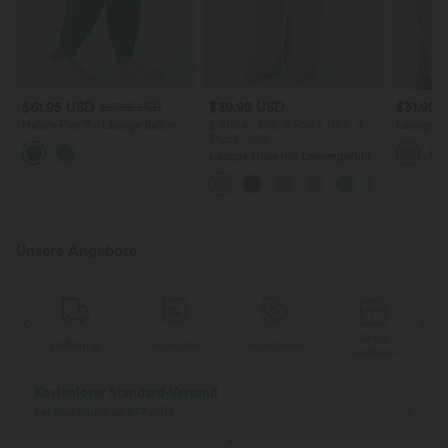
$61.95 USD
$39.95 USD
$31.95 
$67.95 USD
Halara Flex™ - Lässige Ballon-
2 Stück -10%, 3 Stück -15%, 4
Lässiges 
Joggers aus Denim mit
Stück -20%
Rundhals
mittelhohem Bund und
Flederma
Lässige Hose mit Leinengefühl,
mehreren Taschen
hoher Taille, Kordelzug an der
Seite und weitem Bein
Unsere Angebote
Gratis
g
Rückgabe
Gutscheine
Lieferung
Geschenk
Gratis Rückgabe
Einfache Rückg
nur für Neukunden in Deutschland
innerhalb 30 Tage