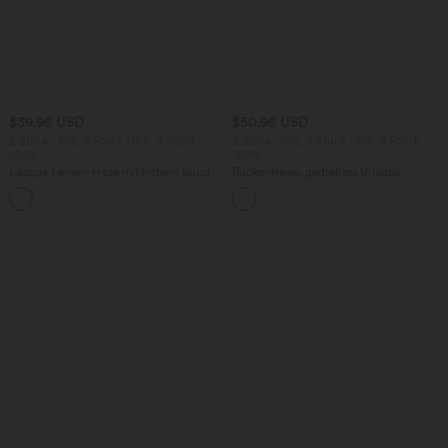
$39.95 USD
$50.95 USD
2 Stück -10%, 3 Stück -15%, 4 Stück
2 Stück -10%, 3 Stück -15%, 4 Stück
-20%
-20%
Lässige Leinen-Hose mit hohem Bund,
Rückenfreies, gedrehtes Urlaubs-
Kordelzug, weitem Bein und Taschen
Maxikleid mit Seitentaschen und Schlitz
+5