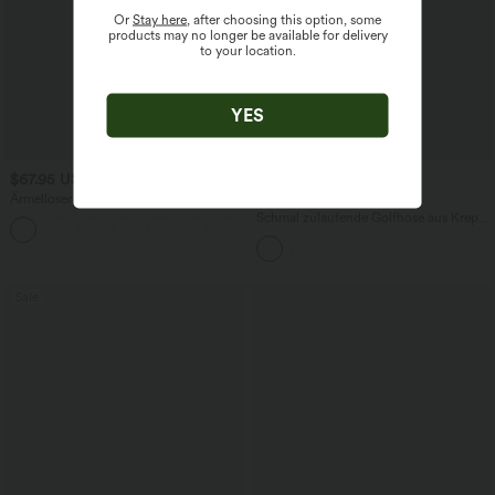
Or
Stay here
, after choosing this option, some
products may no longer be available for delivery
to your location.
YES
$67.95 USD
$44.95 USD
$48.95 USD
Ärmelloser Jumpsuit mit U-Boot-
2 für 69 €, 3 für 99 €
Ausschnitt, Seitentaschen, seitlichen
Schmal zulaufende Golfhose aus Krepp
+8
Bindebändern, Streifen und InstantCool
mit hohem Bund und Seitentaschen
- Easy Peezy Edition
Sale