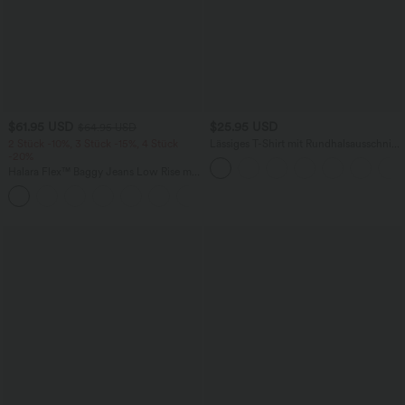
$61.95 USD
$25.95 USD
$64.95 USD
2 Stück -10%, 3 Stück -15%, 4 Stück
Lässiges T-Shirt mit Rundhalsausschnitt
-20%
und Fledermausärmeln
Halara Flex™ Baggy Jeans Low Rise mit
Knopf und Reißverschluss, mehreren
+5
Taschen, weitem Bein