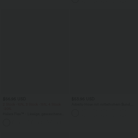
$56.95 USD
$53.95 USD
2 Stück -10%, 3 Stück -15%, 4 Stück
Arbeits-Hose mit mittelhohem Bund,
-20%
Seitentaschen und Barrel-Leg
Halara Flex™ - Lässige, gewaschene
Baggy-Jeans aus drapiertem Lyocell mit
mittelhohem Bund, mehreren Taschen
und weitem Bein