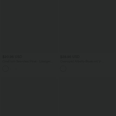
$20.95 USD
$28.95 USD
OneForm Seamless Flow - Lässiger
Oversized Arbeits-Bluse mit V-
Sport-BH mit Kontrastspitze und
Ausschnitt und kurzen Ärmeln -
geringem Support
knitterfrei