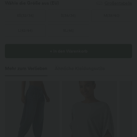
Wähle die Größe aus
(EU)
Größentabelle
XS
(
32/34
)
S
(
34/36
)
M
(
38/40
)
L
(
42/44
)
XL
(
46
)
+ In den Warenkorb
Mehr zum Verlieben
Ähnliche Kleidungsstile