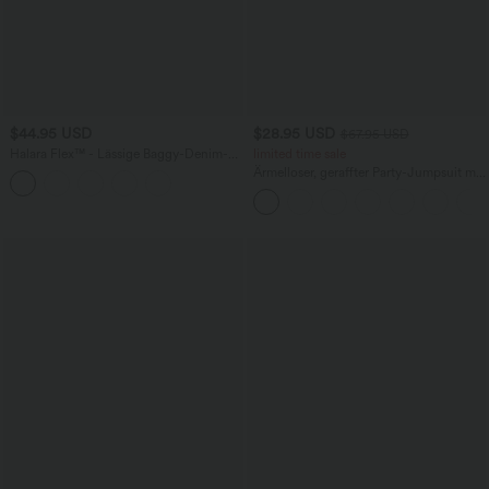
$44.95 USD
$28.95 USD
$67.95 USD
Halara Flex™ - Lässige Baggy-Denim-
limited time sale
Shorts mit hohem Crossover-Bund und
Ärmelloser, geraffter Party-Jumpsuit mit
mehreren Taschen
V-Ausschnitt, Seitentaschen und
unsichtbarem Reißverschluss - pipi-
praktisch