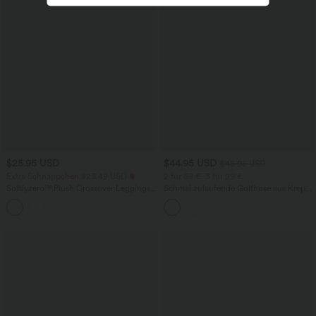
$25.95 USD
$44.95 USD
$48.95 USD
Extra Schnäppchen $23.49 USD
2 für 69 €, 3 für 99 €
Softlyzero™ Plush Crossover Leggings
Schmal zulaufende Golfhose aus Krepp
mit Taschen
mit hohem Bund und Seitentaschen
+16