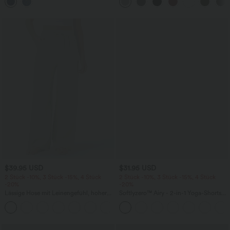
mehreren Taschen
Fledermausärmeln
$39.95 USD
$31.95 USD
2 Stück -10%, 3 Stück -15%, 4 Stück
2 Stück -10%, 3 Stück -15%, 4 Stück
-20%
-20%
Lässige Hose mit Leinengefühl, hoher
Softlyzero™ Airy - 2-in-1 Yoga-Shorts
Taille, Kordelzug an der Seite und
mit superhohem Bund, mehreren
+15
weitem Bein
Taschen und InstantCool - 17,78 cm