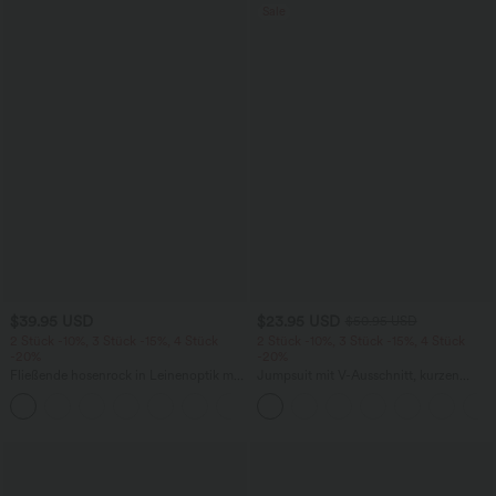
Sale
$39.95 USD
$23.95 USD
$50.95 USD
2 Stück -10%, 3 Stück -15%, 4 Stück
2 Stück -10%, 3 Stück -15%, 4 Stück
-20%
-20%
Fließende hosenrock in Leinenoptik mit
Jumpsuit mit V-Ausschnitt, kurzen
mittelhohem Bund, Seitentaschen und
Ärmeln, plissierten Seitentaschen und
+1
weitem Bein
weitem Bein, fließendem Waffelmuster