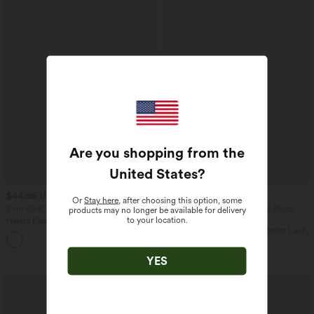
Are you shopping from the
United States
?
$44.95 USD
$39.95 USD
Or
Stay here
, after choosing this option, some
2 für 69 €, 3 für 99 €
2 Stück -10%, 3 Stück -15%, 4 Stück
products may no longer be available for delivery
-20%
to your location.
Halara Flex™ plissierte dehnbare
Stoffhose mit hohem Bund,
Halara UltraSculpt™ Rückenfreies Lauf-
+23
Seitentaschen und geradem Bein
Tanktop mit U-Ausschnitt und
überkreuztem, abgerundetem Saum
YES