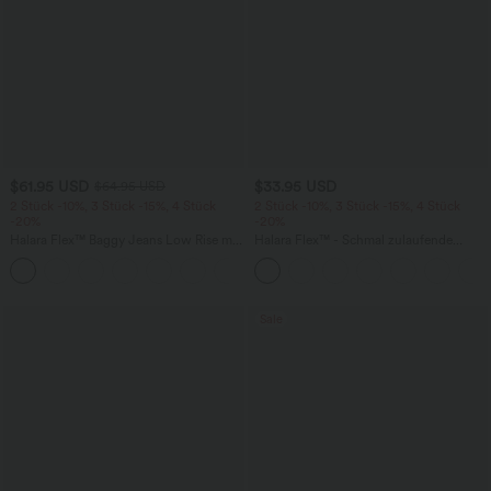
$61.95 USD
$33.95 USD
$64.95 USD
2 Stück -10%, 3 Stück -15%, 4 Stück
2 Stück -10%, 3 Stück -15%, 4 Stück
-20%
-20%
Halara Flex™ Baggy Jeans Low Rise mit
Halara Flex™ - Schmal zulaufende
Knopf und Reißverschluss, mehreren
Bürohose mit hohem Bund,
+5
Taschen, weitem Bein
Seitentaschen und Waffelstoff
Sale