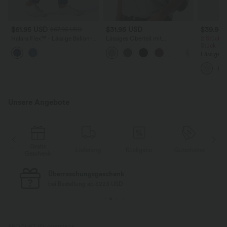
$61.95 USD
$31.95 USD
$39.95
$67.95 USD
Halara Flex™ - Lässige Ballon-
Lässiges Oberteil mit
2 Stück -
Joggers aus Denim mit
Rundhalsausschnitt und
Stück -2
mittelhohem Bund und
Fledermausärmeln
Lässige H
mehreren Taschen
hoher Tai
Seite und
Unsere Angebote
Gratis
e
Lieferung
Rückgabe
Gutscheine
Geschenk
Überraschungsgeschenk
bei Bestellung ab $223 USD