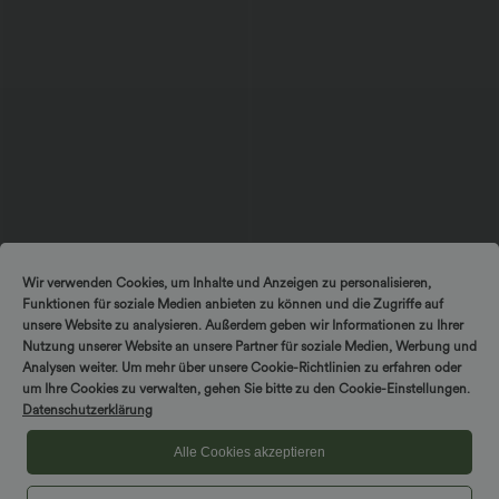
$56.95 USD
$50.95 USD
Wir verwenden Cookies, um Inhalte und Anzeigen zu personalisieren,
Ärmelloses Midikleid mit V-Ausschnitt,
2 Stück -10%, 3 Stück -15%, 4 Stück
Funktionen für soziale Medien anbieten zu können und die Zugriffe auf
Seitentaschen und Reißverschluss
-20%
Rückenfreies, gedrehtes Urlaubs-
unsere Website zu analysieren. Außerdem geben wir Informationen zu Ihrer
Maxikleid mit Seitentaschen und Schlitz
Nutzung unserer Website an unsere Partner für soziale Medien, Werbung und
Analysen weiter. Um mehr über unsere Cookie-Richtlinien zu erfahren oder
um Ihre Cookies zu verwalten, gehen Sie bitte zu den Cookie-Einstellungen.
Datenschutzerklärung
Alle Cookies akzeptieren