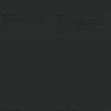
$33.95 USD
$42.95 USD
Lässiges Midikleid mit Kordelzug,
2 für 69 €, 3 für 99 €
Schlitz und geschwungenem Saum
Halara Flex™ dehnbare Stoffhose mit
hohem Bund, Waffelmuster,
Seitentaschen und weitem Bein
$36.95 USD
$28.95 USD