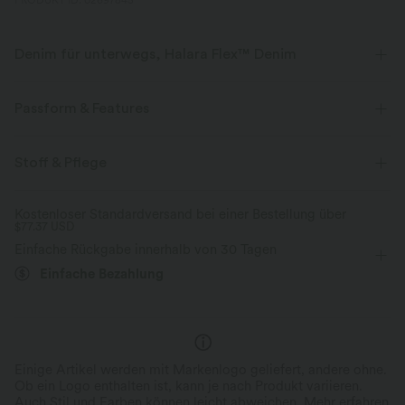
PRODUKT ID: 02697845
Denim für unterwegs, Halara Flex™ Denim
Sieht aus wie Denim, fühlt sich an wie Athleisure. Halara Flex™ Denim
gibt dir die Dehnbarkeit und Weichheit, die du brauchst, um dich
Passform & Features
uneingeschränkt bewegen zu können.
Gesäßtaschen
Seitentaschen
Brusttasche
Stoff & Pflege
Vier-Wege-Stretch
weich
Reverskragen
lässig
Midi
langärmlig
bequem wie Leggings
Leichtgewichtig
Kostenloser Standardversand bei einer Bestellung über
$77.37 USD
Hohe Dehnung
Vier-Wege-Stretch
Bleistift
Einfache Rückgabe innerhalb von 30 Tagen
Einfache Bezahlung
Einige Artikel werden mit Markenlogo geliefert, andere ohne.
Ob ein Logo enthalten ist, kann je nach Produkt variieren.
Auch Stil und Farben können leicht abweichen.
Mehr erfahren