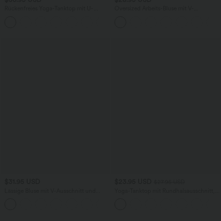
Rückenfreies Yoga-Tanktop mit U-
Oversized Arbeits-Bluse mit V-
Ausschnitt, überkreuzten Trägern und
Ausschnitt und kurzen Ärmeln -
abgerundetem Saum
knitterfrei
$31.95 USD
$23.95 USD
$27.95 USD
Lässige Bluse mit V-Ausschnitt und
Yoga-Tanktop mit Rundhalsausschnitt,
kurzen Puffärmeln
Rüschen und InstantCool