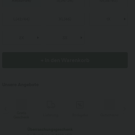
XS
(
32/34
)
S
(
34/36
)
M
(
38/40
)
L
(
42/44
)
XL
(
46
)
1X
2X
3X
+ In den Warenkorb
Unsere Angebote
Gratis
e
Lieferung
Rückgabe
Gutscheine
Geschenk
Ge
Überraschungsgeschenk