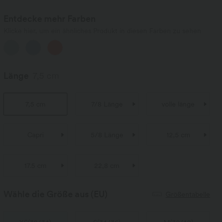
Entdecke mehr Farben
Klicke hier, um ein ähnliches Produkt in diesen Farben zu sehen
Länge
7,5 cm
7,5 cm
7/8 Länge
volle länge
Capri
5/8 Länge
12,5 cm
17.5 cm
22,8 cm
Wähle die Größe aus
(EU)
Größentabelle