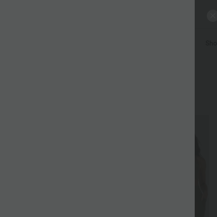
eller
Hosen | Joggers
Kleider
Jumpsuits
Röcke
Shor