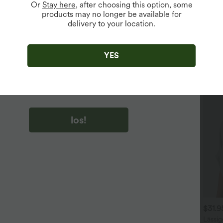
Or
Stay here
, after choosing this option, some
products may no longer be available for
delivery to your location.
u auf „los!“ klicken, stimmen du zu, Marketing-E-Mails über
zu erhalten. du können Ihre Zustimmung jederzeit widerrufen.
YES
u auf „los!“ klicken, haben du
lgemeinen Geschäftsbedingungen
und
ivitätsregeln von Halara
gelesen und stimmen ihnen zu und
n die Datenschutzrichtlinie von Halara an
.
los!
$36.95 USD
$44.95 USD
$31.
ückenfreies Yoga-Tanktop
2 für 69 €, 3 für 99 €
Lässig