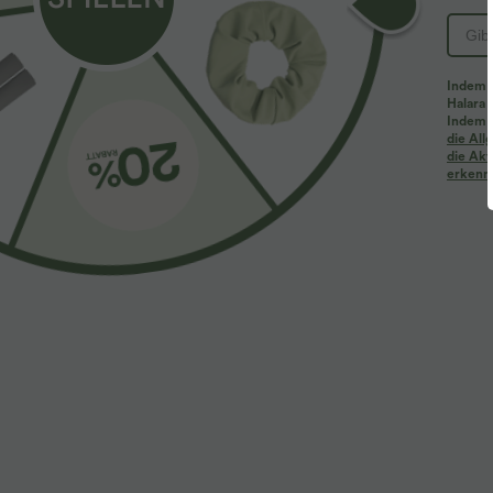
Indem d
Halara 
Indem d
Mehr zum Verlieben
Ähnliche Kleidungsstile
die Al
die Akt
erkenne
$61.95 USD
$39.95 USD
$67.95 USD
Halara Flex™ - Lässige
2 Stück -10%, 3 Stück -15%, 4
R