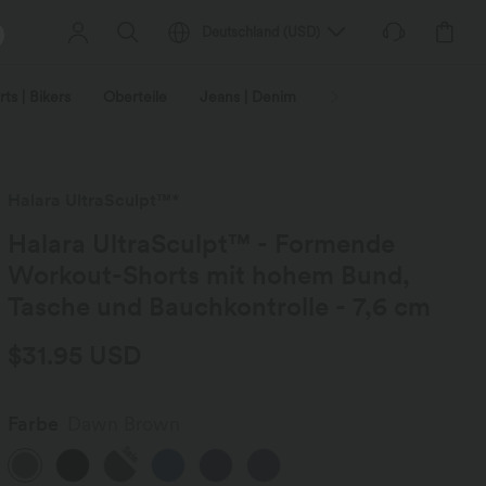
Deutschland
(
USD
)
ts | Bikers
Oberteile
Jeans | Denim
Leggings
Plus-Size
Halara UltraSculpt™*
Halara UltraSculpt™ - Formende
Workout-Shorts mit hohem Bund,
Tasche und Bauchkontrolle - 7,6 cm
$31.95 USD
Farbe
Dawn Brown
Sale