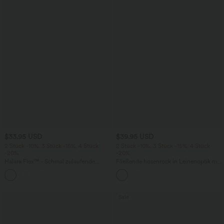
$33.95 USD
$39.95 USD
2 Stück -10%, 3 Stück -15%, 4 Stück
2 Stück -10%, 3 Stück -15%, 4 Stück
-20%
-20%
Halara Flex™ - Schmal zulaufende
Fließende hosenrock in Leinenoptik mit
Bürohose mit hohem Bund,
mittelhohem Bund, Seitentaschen und
+8
Seitentaschen und Waffelstoff
weitem Bein
Sale