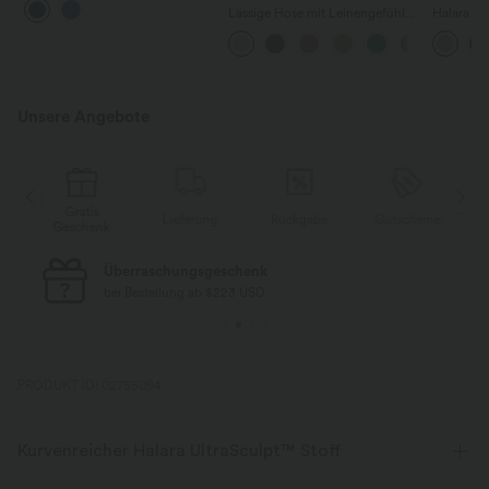
mittelhohem Bund und
Lässige Hose mit Leinengefühl,
Halara F
mehreren Taschen
hoher Taille, Kordelzug an der
Rise mit 
Seite und weitem Bein
Reißversc
Taschen, 
Unsere Angebote
Gratis
e
Lieferung
Rückgabe
Gutscheine
Geschenk
Überraschungsgeschenk
bei Bestellung ab $223 USD
PRODUKT ID: 02755094
Kurvenreicher Halara UltraSculpt™ Stoff