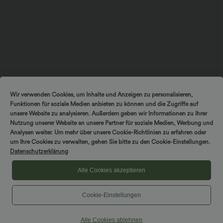
$56.95 USD
$33.95 USD
$36.95 USD
Wir verwenden Cookies, um Inhalte und Anzeigen zu personalisieren,
Ärmelloses Midikleid mit V-Ausschnitt,
Nimm 3, zahle 2; nimm 6, zahle 4
Funktionen für soziale Medien anbieten zu können und die Zugriffe auf
Seitentaschen und Reißverschluss
Halara UltraSculpt™ - Formende
Workout-Leggings mit hohem Bund,
unsere Website zu analysieren. Außerdem geben wir Informationen zu Ihrer
Seitentaschen und Bauchkontrolle
Nutzung unserer Website an unsere Partner für soziale Medien, Werbung und
Analysen weiter. Um mehr über unsere Cookie-Richtlinien zu erfahren oder
um Ihre Cookies zu verwalten, gehen Sie bitte zu den Cookie-Einstellungen.
Sale
Datenschutzerklärung
Alle Cookies akzeptieren
Cookie-Einstellungen
Alle Cookies ablehnen