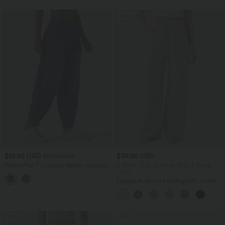
Sale
$61.95 USD
$39.95 USD
$67.95 USD
Halara Flex™ - Lässige Ballon-Joggers
2 Stück -10%, 3 Stück -15%, 4 Stück
aus Denim mit mittelhohem Bund und
-20%
mehreren Taschen
Lässige Hose mit Leinengefühl, hoher
Taille, Kordelzug an der Seite und
weitem Bein
Sale
Sale