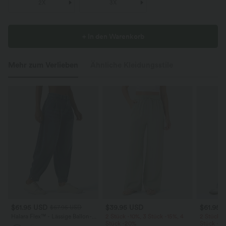
2X
3X
+ In den Warenkorb
Mehr zum Verlieben
Ähnliche Kleidungsstile
$61.95 USD
$39.95 USD
$61.95 
$67.95 USD
Halara Flex™ - Lässige Ballon-
2 Stück -10%, 3 Stück -15%, 4
2 Stück -
Joggers aus Denim mit
Stück -20%
Stück -2