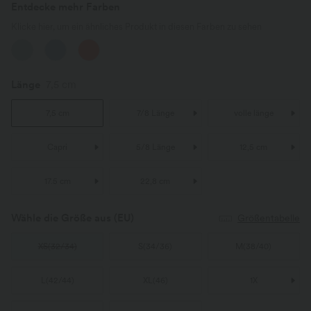
Entdecke mehr Farben
Klicke hier, um ein ähnliches Produkt in diesen Farben zu sehen
Länge
7,5 cm
7,5 cm
7/8 Länge
volle länge
Capri
5/8 Länge
12,5 cm
17.5 cm
22,8 cm
Wähle die Größe aus
(EU)
Größentabelle
XS
(
32/34
)
S
(
34/36
)
M
(
38/40
)
L
(
42/44
)
XL
(
46
)
1X