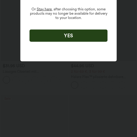
Or
Stay here
, after choosing this option, some
products may no longer be available for delivery
to your location.
YES
$31.95 USD
$44.95 USD
Lässiges Oberteil mit
2 für 69 €, 3 für 99 €
Rundhalsausschnitt und
Halara Flex™ plissierte dehnbare
+1
Fledermausärmeln
Stoffhose mit hohem Bund,
Seitentaschen und geradem Bein
Sale