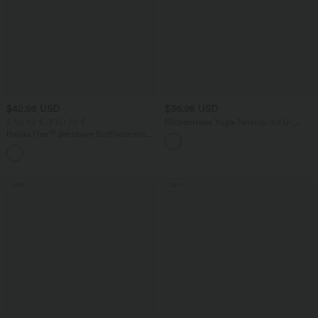
$42.95 USD
$36.95 USD
2 für 69 €, 3 für 99 €
Rückenfreies Yoga-Tanktop mit U-
Ausschnitt, überkreuzten Trägern und
Halara Flex™ dehnbare Stoffhose mit
abgerundetem Saum
hohem Bund, Waffelmuster,
+20
Seitentaschen und weitem Bein
Sale
Sale