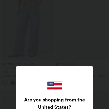
$61.95 USD
$31.95 USD
$64.95 USD
2 Stück -10%, 3 Stück -15%, 4 Stück
2 Stück -10%, 3 Stück -15%, 4 Stück
-20%
-20%
Halara Flex™ Baggy Jeans Low Rise mit
Softlyzero™ Airy - 2-in-1 Yoga-Shorts
Knopf und Reißverschluss, mehreren
mit superhohem Bund, mehreren
+5
Taschen, weitem Bein
Taschen und InstantCool - 17,78 cm
Sale
Are you shopping from the
United States
?