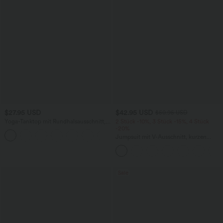
$27.95 USD
$42.95 USD
$50.95 USD
Yoga-Tanktop mit Rundhalsausschnitt,
2 Stück -10%, 3 Stück -15%, 4 Stück
Rüschen und InstantCool
-20%
+16
Jumpsuit mit V-Ausschnitt, kurzen
Ärmeln, plissierten Seitentaschen und
weitem Bein, fließendem Waffelmuster
Sale