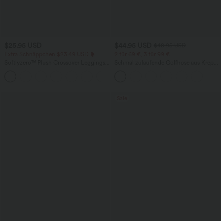
$25.95 USD
$44.95 USD
$48.95 USD
Extra Schnäppchen $23.49 USD
2 für 69 €, 3 für 99 €
Softlyzero™ Plush Crossover Leggings
Schmal zulaufende Golfhose aus Krepp
mit Taschen
mit hohem Bund und Seitentaschen
+16
Sale