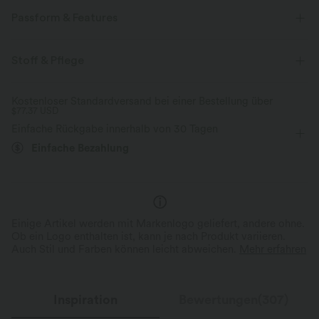
Betone deine Kurven mit unserem figurformenden Stoff.
Passform & Features
Vier-Wege-Stretch
Atmungsaktiv
Mittlerer Support
Rutschfest
flacher Bund
Stoff & Pflege
Weich und glänzend
Seitentaschen
Training
7,5 cm
mit hohem Bund
Kostenloser Standardversand bei einer Bestellung über
Kompression zur Formgebung
$77.37 USD
eng geschnitten
Hohe Dehnung
Vier-Wege-Stretch
Einfache Rückgabe innerhalb von 30 Tagen
Feuchtigkeitsableitend
Einfache Bezahlung
Einige Artikel werden mit Markenlogo geliefert, andere ohne.
Ob ein Logo enthalten ist, kann je nach Produkt variieren.
Auch Stil und Farben können leicht abweichen.
Mehr erfahren
Inspiration
Bewertungen(307)