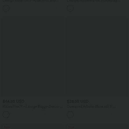
Lässige Bluse mit V-Ausschnitt und
Lässiges Midikleid mit Kordelzug,
kurzen Puffärmeln
Schlitz und geschwungenem Saum
$44.95 USD
$28.95 USD
Halara Flex™ - Lässige Baggy-Denim-
Oversized Arbeits-Bluse mit V-
Shorts mit hohem Crossover-Bund und
Ausschnitt und kurzen Ärmeln -
mehreren Taschen
knitterfrei
Sale
Sale