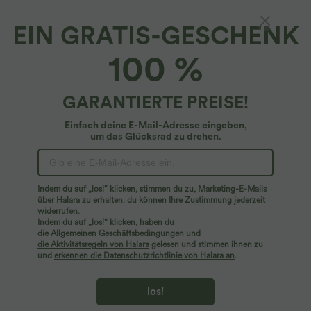
EIN GRATIS-GESCHENK
Halara UltraSculpt™*
100 %
Halara UltraSculpt™ - Formende Workout-
Shorts mit hohem Bund, Tasche und
Bauchkontrolle - 7,6 cm
4.7
(
307
)
GARANTIERTE PREISE!
$31.95 USD
Einfach deine E-Mail-Adresse eingeben,
um das Glücksrad zu drehen.
Indem du auf „los!“ klicken, stimmen du zu, Marketing-E-Mails
über Halara zu erhalten. du können Ihre Zustimmung jederzeit
widerrufen.
Indem du auf „los!“ klicken, haben du
die Allgemeinen Geschäftsbedingungen
und
die Aktivitätsregeln von Halara
gelesen und stimmen ihnen zu
und
erkennen die Datenschutzrichtlinie von Halara an
.
los!