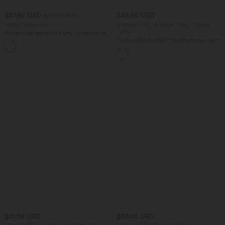
$57.95 USD
$39.95 USD
$67.95 USD
limited time sale
2 Stück -10%, 3 Stück -15%, 4 Stück
-20%
Ärmelloser, geraffter Party-Jumpsuit mit
V-Ausschnitt, Seitentaschen und
Halara UltraSculpt™ Rückenfreies Lauf-
+7
unsichtbarem Reißverschluss - pipi-
Tanktop mit U-Ausschnitt und
praktisch
überkreuztem, abgerundetem Saum
$31.95 USD
$33.95 USD