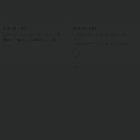
$25.95 USD
$33.95 USD
Extra Schnäppchen $23.49 USD
2 Stück -10%, 3 Stück -15%, 4 Stück
-20%
Blusen-Top mit Neckholder und
Schlüssellochausschnitt, plissiert,
Halara Flex™ - Schmal zulaufende
+3
ärmellos, abgerundeter Saum
Bürohose mit hohem Bund,
Seitentaschen und Waffelstoff
Sale