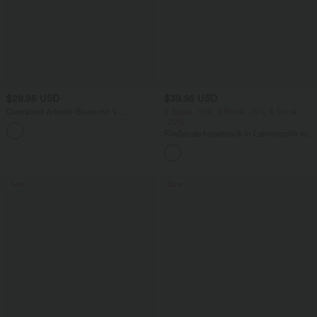
$28.95 USD
$39.95 USD
Oversized Arbeits-Bluse mit V-
2 Stück -10%, 3 Stück -15%, 4 Stück
Ausschnitt und kurzen Ärmeln -
-20%
+1
knitterfrei
Fließende hosenrock in Leinenoptik mit
mittelhohem Bund, Seitentaschen und
weitem Bein
Sale
Sale