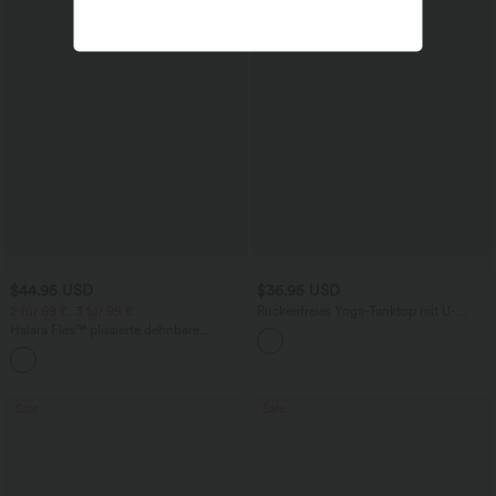
$44.95 USD
$36.95 USD
2 für 69 €, 3 für 99 €
Rückenfreies Yoga-Tanktop mit U-
Ausschnitt, überkreuzten Trägern und
Halara Flex™ plissierte dehnbare
abgerundetem Saum
Stoffhose mit hohem Bund,
+23
Seitentaschen und geradem Bein
Sale
Sale