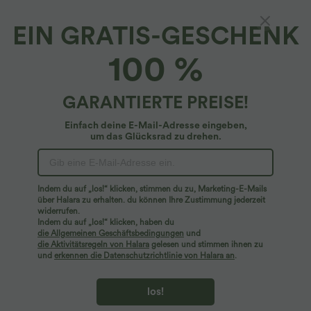
EIN GRATIS-GESCHENK
Halara UltraSculpt™*
100 %
Halara UltraSculpt™ - Formende 7/8-
Workout-Leggings mit hohem Bund,
Seitentaschen, Bauchkontrolle und
4.8
(
79
)
GARANTIERTE PREISE!
integrierter Unterwäsche - antibakteriell
$53.95 USD
Einfach deine E-Mail-Adresse eingeben,
um das Glücksrad zu drehen.
Indem du auf „los!“ klicken, stimmen du zu, Marketing-E-Mails
über Halara zu erhalten. du können Ihre Zustimmung jederzeit
widerrufen.
Indem du auf „los!“ klicken, haben du
die Allgemeinen Geschäftsbedingungen
und
die Aktivitätsregeln von Halara
gelesen und stimmen ihnen zu
und
erkennen die Datenschutzrichtlinie von Halara an
.
los!