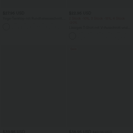
$27.95 USD
$22.95 USD
Yoga-Tanktop mit Rundhalsausschnitt,
2 Stück -10%, 3 Stück -15%, 4 Stück
Rüschen und InstantCool
-20%
+16
Lässiges T-Shirt mit V-Ausschnitt und
kurzen Ärmeln
Sale
$39.95 USD
$38.95 USD
$42.95 USD