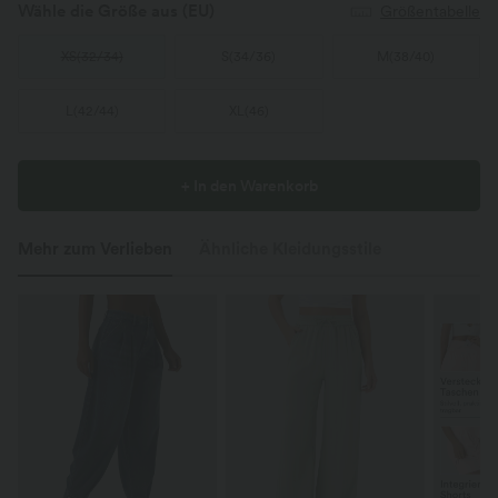
Wähle die Größe aus
(EU)
Größentabelle
XS
(
32/34
)
S
(
34/36
)
M
(
38/40
)
L
(
42/44
)
XL
(
46
)
+ In den Warenkorb
Mehr zum Verlieben
Ähnliche Kleidungsstile