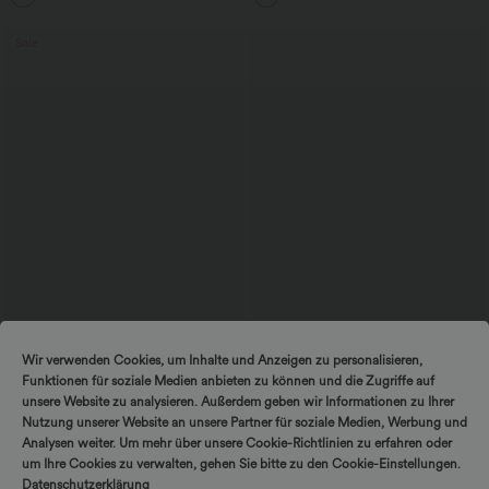
Sale
$25.95 USD
$27.95 USD
Wir verwenden Cookies, um Inhalte und Anzeigen zu personalisieren,
Extra Schnäppchen $20.13 USD
SoftlyZero™ Airy - Super hoch taillierte
Funktionen für soziale Medien anbieten zu können und die Zugriffe auf
2-in-1-Yoga-Shorts mit Gesäßtasche
Arbeits-T-Shirt mit Rundhalsausschnitt
und Seitentasche-längere Länge
und kurzen Fledermausärmeln
unsere Website zu analysieren. Außerdem geben wir Informationen zu Ihrer
+1
Nutzung unserer Website an unsere Partner für soziale Medien, Werbung und
Analysen weiter. Um mehr über unsere Cookie-Richtlinien zu erfahren oder
um Ihre Cookies zu verwalten, gehen Sie bitte zu den Cookie-Einstellungen.
Sale
Sale
Datenschutzerklärung