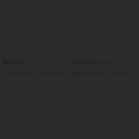
$25.95 USD
$33.95 USD
$36.95 USD
Extra Schnäppchen $23.49 USD
Nimm 3, zahle 2; nimm 6, zahle 4
Softlyzero™ Plush Crossover Leggings
Halara UltraSculpt™ - Formende
mit Taschen
Workout-Leggings mit hohem Bund,
+16
Seitentaschen und Bauchkontrolle
Sale