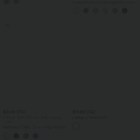
mehreren Taschen
Lässige Hose mit Leinengefühl, hoher
Taille, Kordelzug an der Seite und
weitem Bein
Sale
$31.95 USD
$31.95 USD
2 Stück -10%, 3 Stück -15%, 4 Stück
Lässiges Oberteil mit
-20%
Rundhalsausschnitt und
Fledermausärmeln
Softlyzero™ Airy - 2-in-1 Yoga-Shorts
mit superhohem Bund, mehreren
+23
Taschen und InstantCool - 17,78 cm