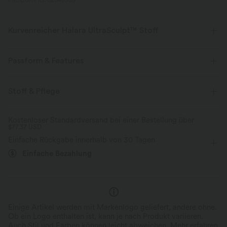
PRODUKT ID: 02846355
Kurvenreicher Halara UltraSculpt™ Stoff
Betone deine Kurven mit unserem figurformenden Stoff.
Passform & Features
Vier-Wege-Stretch
Atmungsaktiv
Mittlerer Support
Innenshorts
flacher Bund
Stoff & Pflege
Weich und glänzend
Seitentaschen
Training
7/8-Länge
Kostenloser Standardversand bei einer Bestellung über
Kompression zur Formgebung
$77.37 USD
mit hohem Bund
eng geschnitten
Hohe Dehnung
Einfache Rückgabe innerhalb von 30 Tagen
Vier-Wege-Stretch
Hautfreundlich
Skinny / Hauteng
Feuchtigkeitsableitend
Einfache Bezahlung
Einige Artikel werden mit Markenlogo geliefert, andere ohne.
Ob ein Logo enthalten ist, kann je nach Produkt variieren.
Auch Stil und Farben können leicht abweichen.
Mehr erfahren