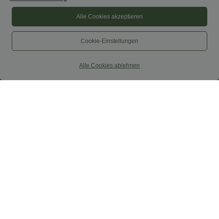
Alle Cookies akzeptieren
Cookie-Einstellungen
Alle Cookies ablehnen
$33.95 USD
$44.95 USD
$48.95 USD
Nimm 3, zahle 2; nimm 6, zahle 4
2 für 69 €, 3 für 99 €
Halara UltraSculpt™ - Yoga-Sport-BH
Schmal zulaufende Golfhose aus Krepp
mit leichtem Support und geformten
mit hohem Bund und Seitentaschen
Körbchen - Push-Up
Sale