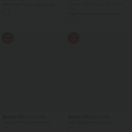
Halara Flex™ Jeans Jeggings aus
2 Stück -10%, 3 Stück -15%, 4 Stück
elastischem Strick-Denim mit hohem
-20%
Bund und Gesäßtaschen
Capri-Hose mit hohem Bund und
Seitentaschen - leinenähnliches Material
Sale
Sale
-52%
-79%
$20.95 USD
$13.95 USD
$43.95 USD
$66.95 USD
Lässige Shorts aus elastischem
Trainingsjacke mit Kapuze,
Kunstleder mit hohem Bund und
Seitentaschen, langen Ärmeln und
Seitentaschen
Rüschensaum - UPF40+