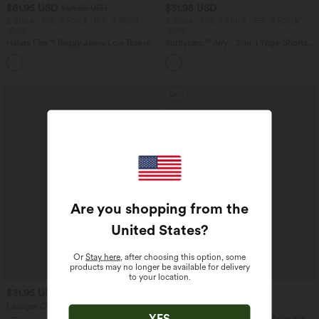
$61.95 USD
$31.95 USD
$64.95 USD
2 Stück -10%, 3 Stück -15%, 4 Stück
2 Stück -10%, 3 Stück -15%, 4 Stück
-20%
-20%
Halara Flex™ Baggy Jeans Low Rise mit
Softlyzero™ Airy - 2-in-1 Yoga-Shorts
Knopf und Reißverschluss, mehreren
mit superhohem Bund, mehreren
+5
Taschen, weitem Bein
Taschen und InstantCool - 17,78 cm
Sale
Are you shopping from the
United States
?
Or
Stay here
, after choosing this option, some
products may no longer be available for delivery
to your location.
$31.95 USD
$42.95 USD
Lässiges Oberteil mit
2 für 69 €, 3 für 99 €
Rundhalsausschnitt und
YES
Halara Flex™ dehnbare Stoffhose mit