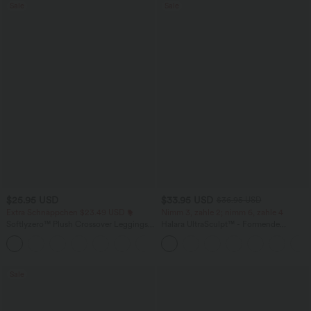
Sale
Sale
$25.95 USD
$33.95 USD
$36.95 USD
Extra Schnäppchen $23.49 USD
Nimm 3, zahle 2; nimm 6, zahle 4
Softlyzero™ Plush Crossover Leggings
Halara UltraSculpt™ - Formende
mit Taschen
Workout-Leggings mit hohem Bund,
+16
Seitentaschen und Bauchkontrolle
Sale