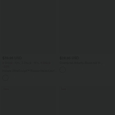
$39.95 USD
$28.95 USD
2 Stück -10%, 3 Stück -15%, 4 Stück
Oversized Arbeits-Bluse mit V-
-20%
Ausschnitt und kurzen Ärmeln -
knitterfrei
Halara UltraSculpt™ Rückenfreies Lauf-
Tanktop mit U-Ausschnitt und
+11
überkreuztem, abgerundetem Saum
Sale
Sale