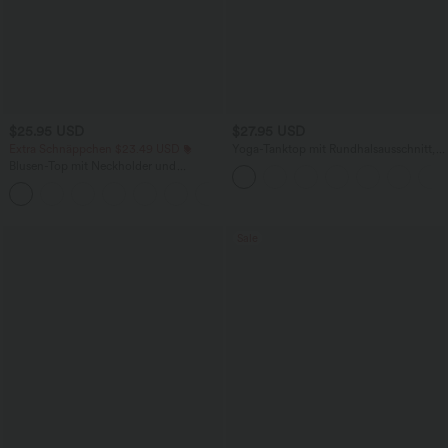
$25.95 USD
$27.95 USD
Extra Schnäppchen $23.49 USD
Yoga-Tanktop mit Rundhalsausschnitt,
Rüschen und InstantCool
Blusen-Top mit Neckholder und
Schlüssellochausschnitt, plissiert,
+3
ärmellos, abgerundeter Saum
Sale