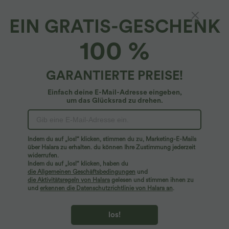
EIN GRATIS-GESCHENK
Halara UltraSculpt™*
100 %
Halara UltraSculpt™ - Geraffte, formende
Yoga-Shorts mit hohem Bund, Seitentaschen
und Bauchkontrolle - Po-Lifting, 12,7 cm
$36.95 USD
GARANTIERTE PREISE!
Einfach deine E-Mail-Adresse eingeben,
um das Glücksrad zu drehen.
Indem du auf „los!“ klicken, stimmen du zu, Marketing-E-Mails
über Halara zu erhalten. du können Ihre Zustimmung jederzeit
widerrufen.
Indem du auf „los!“ klicken, haben du
die Allgemeinen Geschäftsbedingungen
und
die Aktivitätsregeln von Halara
gelesen und stimmen ihnen zu
und
erkennen die Datenschutzrichtlinie von Halara an
.
los!