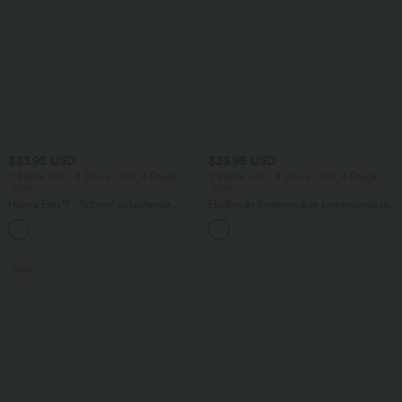
$33.95 USD
$39.95 USD
2 Stück -10%, 3 Stück -15%, 4 Stück
2 Stück -10%, 3 Stück -15%, 4 Stück
-20%
-20%
Halara Flex™ - Schmal zulaufende
Fließende hosenrock in Leinenoptik mit
Bürohose mit hohem Bund,
mittelhohem Bund, Seitentaschen und
+8
Seitentaschen und Waffelstoff
weitem Bein
Sale