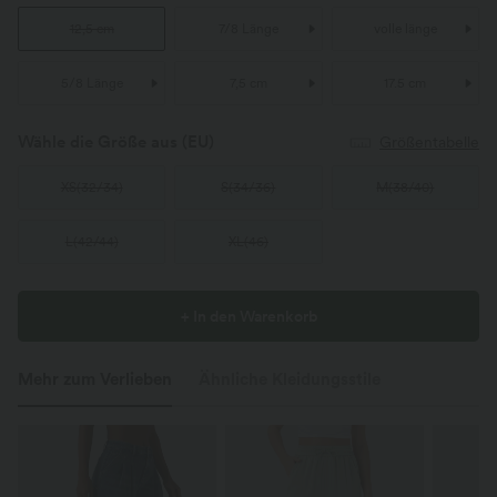
12,5 cm
7/8 Länge
volle länge
5/8 Länge
7,5 cm
17.5 cm
Wähle die Größe aus
(EU)
Größentabelle
XS
(
32/34
)
S
(
34/36
)
M
(
38/40
)
L
(
42/44
)
XL
(
46
)
+ In den Warenkorb
Mehr zum Verlieben
Ähnliche Kleidungsstile