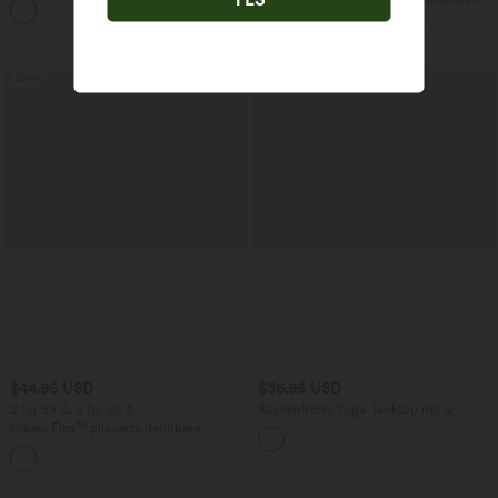
+1
Fledermausärmeln
hohem Bund, Waffelmuster,
Seitentaschen und weitem Bein
Sale
$44.95 USD
$36.95 USD
2 für 69 €, 3 für 99 €
Rückenfreies Yoga-Tanktop mit U-
Ausschnitt, überkreuzten Trägern und
Halara Flex™ plissierte dehnbare
abgerundetem Saum
Stoffhose mit hohem Bund,
+23
Seitentaschen und geradem Bein