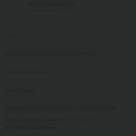
Überraschungsgeschenk
bei Bestellung ab $223 USD
PRODUKT ID: 02765735
Kurvenreicher Halara UltraSculpt™ Stoff
Betone deine Kurven mit unserem figurformenden Stoff.
Passform & Features
Vier-Wege-Stretch
Atmungsaktiv
V-förmiger Bund
Seitentaschen
Raffung
Stoff & Pflege
Weich und glänzend
überziehen
Yoga & Pilates
12,5 cm
Kostenloser Standardversand bei einer Bestellung über
Kompression zur Formgebung
$77.37 USD
mit hohem Bund
eng geschnitten
Hohe Dehnung
Einfache Rückgabe innerhalb von 30 Tagen
Vier-Wege-Stretch
Feuchtigkeitsableitend
Einfache Bezahlung