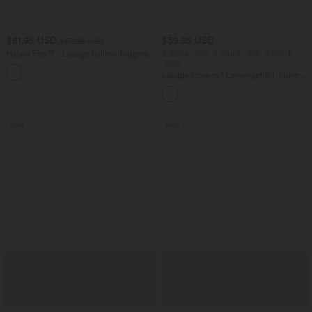
$61.95 USD
$39.95 USD
$67.95 USD
Halara Flex™ - Lässige Ballon-Joggers
2 Stück -10%, 3 Stück -15%, 4 Stück
aus Denim mit mittelhohem Bund und
-20%
mehreren Taschen
Lässige Hose mit Leinengefühl, hoher
Taille, Kordelzug an der Seite und
weitem Bein
Sale
Sale