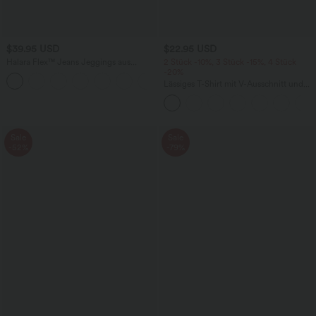
$39.95 USD
$22.95 USD
Halara Flex™ Jeans Jeggings aus
2 Stück -10%, 3 Stück -15%, 4 Stück
elastischem Strick-Denim mit hohem
-20%
Bund und Gesäßtaschen
Lässiges T-Shirt mit V-Ausschnitt und
kurzen Ärmeln
Sale
Sale
-52%
-79%