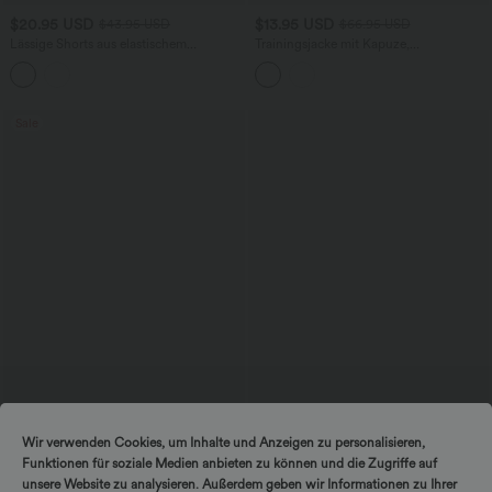
$20.95 USD
$13.95 USD
$43.95 USD
$66.95 USD
Lässige Shorts aus elastischem
Trainingsjacke mit Kapuze,
Kunstleder mit hohem Bund und
Seitentaschen, langen Ärmeln und
Seitentaschen
Rüschensaum - UPF40+
Sale
$25.95 USD
$33.95 USD
Wir verwenden Cookies, um Inhalte und Anzeigen zu personalisieren,
Extra Schnäppchen $20.13 USD
Softlyzero™ Airy - 2-in-1 Yoga-Shorts
Funktionen für soziale Medien anbieten zu können und die Zugriffe auf
mit superhohem Bund, mehreren
Arbeits-T-Shirt mit Rundhalsausschnitt
Taschen und InstantCool - 22,9 cm
und kurzen Fledermausärmeln
unsere Website zu analysieren. Außerdem geben wir Informationen zu Ihrer