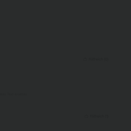
Hilfreich
(
0
)
nalen Text ansehen
Hilfreich
(
1
)