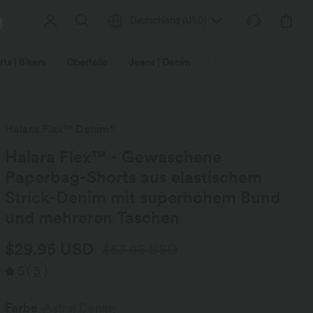
Deutschland
(
USD
)
ts | Bikers
Oberteile
Jeans | Denim
Leggings
Plus-Size
Halara Flex™ Denim*
Halara Flex™ - Gewaschene
Paperbag-Shorts aus elastischem
Strick-Denim mit superhohem Bund
und mehreren Taschen
$29.95 USD
$53.95 USD
5
(
5
)
Farbe
Astral Denim