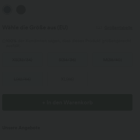
Wähle die Größe aus
(EU)
Größentabelle
100%
der Kundinnen sagen, dass dieses Produkt größengerecht
ausfällt.
XS
(
32/34
)
S
(
34/36
)
M
(
38/40
)
L
(
42/44
)
XL
(
46
)
+ In den Warenkorb
Unsere Angebote