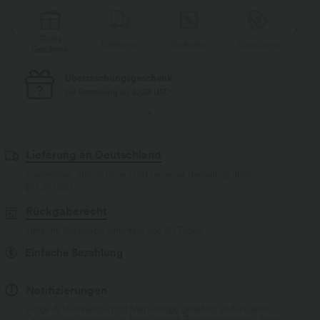
Gratis
Lieferung
Rückgabe
Gutscheine
Li
Geschenk
Kostenloser Standard-Versand
bei Bestellung ab $77 USD
Lieferung an Deutschland
Kostenloser Standardversand bei einer Bestellung über
$77.37 USD
Rückgaberecht
Einfache Rückgabe innerhalb von 30 Tagen
Einfache Bezahlung
Notifizierungen
Einige Artikel werden mit Markenlogo geliefert, andere ohne.
Ob ein Logo enthalten ist, kann je nach Produkt variieren. Auch