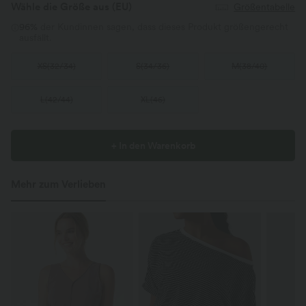
Wähle die Größe aus
(EU)
Größentabelle
96%
der Kundinnen sagen, dass dieses Produkt größengerecht
ausfällt.
XS
(
32/34
)
S
(
34/36
)
M
(
38/40
)
L
(
42/44
)
XL
(
46
)
+ In den Warenkorb
Mehr zum Verlieben