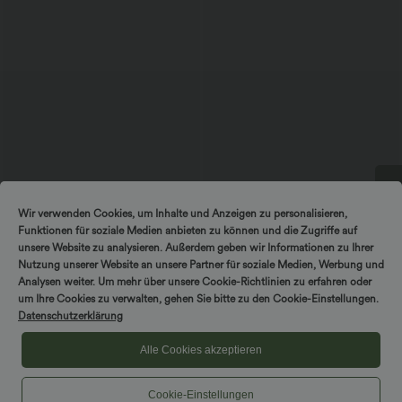
$22.95 USD
$28.95 USD
Wir verwenden Cookies, um Inhalte und Anzeigen zu personalisieren,
DREH & GEWINNE!
2 Stück -10%, 3 Stück -15%, 4 Stück
Oversized Arbeits-Bluse mit V-
Funktionen für soziale Medien anbieten zu können und die Zugriffe auf
-20%
Ausschnitt und kurzen Ärmeln -
knitterfrei
Lässiges T-Shirt mit V-Ausschnitt und
unsere Website zu analysieren. Außerdem geben wir Informationen zu Ihrer
kurzen Ärmeln
Nutzung unserer Website an unsere Partner für soziale Medien, Werbung und
+9
Analysen weiter. Um mehr über unsere Cookie-Richtlinien zu erfahren oder
um Ihre Cookies zu verwalten, gehen Sie bitte zu den Cookie-Einstellungen.
Sale
Datenschutzerklärung
Alle Cookies akzeptieren
Cookie-Einstellungen