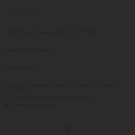
PRODUKT ID: 02775776
Denim für unterwegs, Halara Flex™ Denim
Sieht aus wie Denim, fühlt sich an wie Athleisure. Halara Flex™ Denim
gibt dir die Dehnbarkeit und Weichheit, die du brauchst, um dich
Passform & Features
uneingeschränkt bewegen zu können.
flacher Bund
lässig
Mini
mit mittlerem Bund
Stoff & Pflege
Vier-Wege-Stretch
weich
Mittlere Dehnung
Vier-Wege-Stretch
A-Linie
bequem wie Leggings
Leichtgewichtig
Kostenloser Standardversand bei einer Bestellung über
$77.37 USD
Einfache Rückgabe innerhalb von 30 Tagen
Einfache Bezahlung