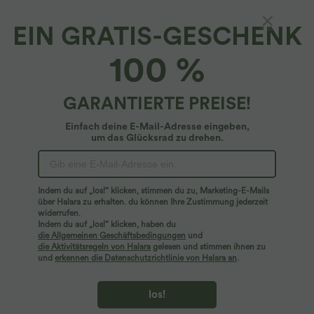
EIN GRATIS-GESCHENK
Halara Flex™ Denim*
100 %
Halara Flex™ Mid Rise Knopf-Reißverschluss
A-Linie Stretch-Strick-Jeans-Mini-
Freizeitrock mit mehreren Taschen
4.8
(
26
)
GARANTIERTE PREISE!
$59.95 USD
Einfach deine E-Mail-Adresse eingeben,
um das Glücksrad zu drehen.
Indem du auf „los!“ klicken, stimmen du zu, Marketing-E-Mails
über Halara zu erhalten. du können Ihre Zustimmung jederzeit
widerrufen.
Indem du auf „los!“ klicken, haben du
die Allgemeinen Geschäftsbedingungen
und
die Aktivitätsregeln von Halara
gelesen und stimmen ihnen zu
und
erkennen die Datenschutzrichtlinie von Halara an
.
los!