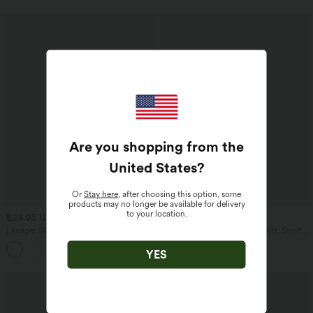
Are you shopping from the
United States
?
Or
Stay here
, after choosing this option, some
products may no longer be available for delivery
to your location.
$24.95 USD
$19.95 USD
$31.95 USD
$27.95 USD
Lässiger Skort in Leinenoptik mit hohem
Lässige Weste mit V-Ausschnitt, Streifen
Bund, Seitentasche und verstecktem
und Waffelstoff
Reißverschluss
YES
Sale
-42%