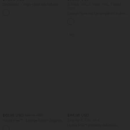
DayStretch - Yoga-Hose mit hohem
2 Stück -10%, 3 Stück -15%, 4 Stück
Bund, Seitentaschen, Bauchkontrolle
-20%
+6
und weitem Bein
Lässige Hose mit Leinengefühl, hoher
Taille, Kordelzug an der Seite und
weitem Bein
Sale
$61.95 USD
$44.95 USD
$67.95 USD
Halara Flex™ - Lässige Ballon-Joggers
2 für 69 €, 3 für 99 €
aus Denim mit mittelhohem Bund und
Halara Flex™ plissierte dehnbare
mehreren Taschen
Stoffhose mit hohem Bund,