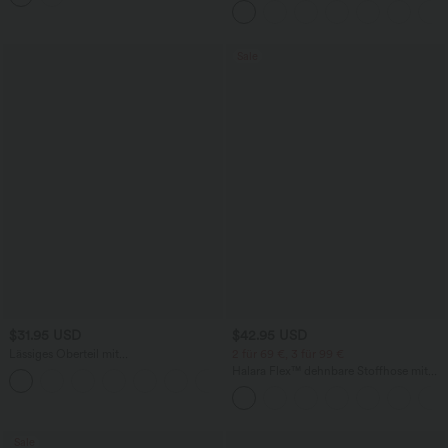
Seitentaschen und geradem Bein
Sale
$31.95 USD
$42.95 USD
Lässiges Oberteil mit
2 für 69 €, 3 für 99 €
Rundhalsausschnitt und
Halara Flex™ dehnbare Stoffhose mit
+1
Fledermausärmeln
hohem Bund, Waffelmuster,
Seitentaschen und weitem Bein
Sale