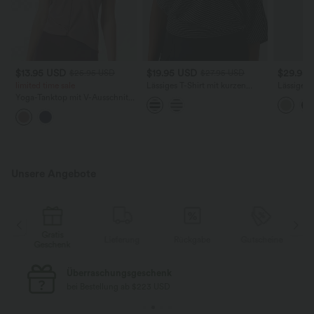
$13.95 USD
$19.95 USD
$29.95
$25.95 USD
$27.95 USD
limited time sale
Lässiges T-Shirt mit kurzen
Lässiger, 
Ärmeln, Streifen und One-
mit Seite
Yoga-Tanktop mit V-Ausschnitt,
Shoulder-Design
Ärmeln u
seitlicher Raffung und
asymmetrischem Saum
Unsere Angebote
Gratis
e
Lieferung
Rückgabe
Gutscheine
Geschenk
Überraschungsgeschenk
bei Bestellung ab $223 USD