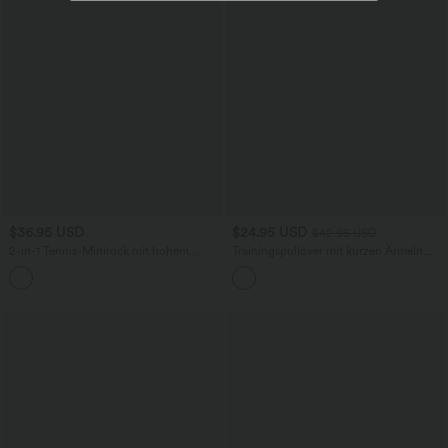
$36.95 USD
$24.95 USD
$42.95 USD
2-in-1 Tennis-Minirock mit hohem
Trainingspullover mit kurzen Ärmeln
Crossover-Bund, Seitentaschen und
und Cut-Out-Design
Leopardenmuster