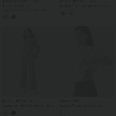
$13.95 USD
$19.95 USD
$25.95 USD
$27.95 USD
limited time sale
Lässiges T-Shirt mit kurzen Ärmeln,
Streifen und One-Shoulder-Design
Yoga-Tanktop mit V-Ausschnitt,
seitlicher Raffung und asymmetrischem
Saum
$29.95 USD
$44.95 USD
$48.95 USD
Lässiger, schulterfreier Jumpsuit mit
Lässiges Top mit kurzen Ärmeln,
Seitentaschen, langen Ärmeln und
integriertem BH, One-Shoulder-Design,
Kordelzug
Polka-Dots und abgerundetem Saum