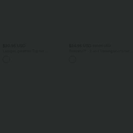
$20.95 USD
$24.95 USD
$31.95 USD
Lässiges, gerafftes Top mit
Breezeful™ - 2-in-1 Trainingsshorts mit
Wasserfallausschnitt und kurzen Ärmeln
hohem Bund, Seitentaschen und Schlitz