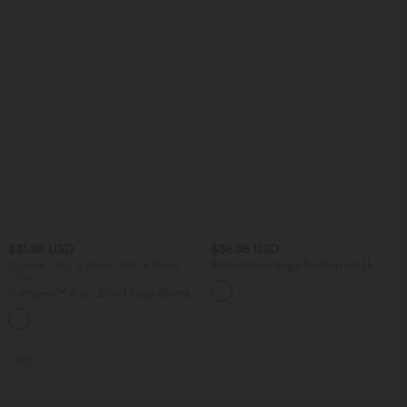
$31.95 USD
$36.95 USD
2 Stück -10%, 3 Stück -15%, 4 Stück
Rückenfreies Yoga-Tanktop mit U-
-20%
Ausschnitt, überkreuzten Trägern und
abgerundetem Saum
Softlyzero™ Airy - 2-in-1 Yoga-Shorts
mit superhohem Bund, mehreren
+23
Taschen und InstantCool - 17,78 cm
Sale