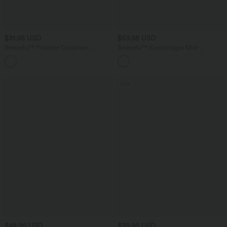
$31.95 USD
$53.95 USD
Breezeful™ Plissierte Crossover-
Breezeful™ Kurzärmliges Midi-
Urlaubs-Hose mit hohem Bund und
Freizeitkleid mit V-Ausschnitt,
+6
Seitentaschen - schnelltrocknend
Seitentaschen und Bindeband hinten -
schnelltrocknend
Sale
$48.95 USD
$39.95 USD