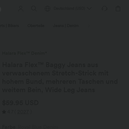
Deutschland
(
USD
)
ts | Bikers
Oberteile
Jeans | Denim
Leggings
Plus-Size
Halara Flex™ Denim*
Halara Flex™ Baggy Jeans aus
verwaschenem Stretch-Strick mit
hohem Bund, mehreren Taschen und
weitem Bein, Wide Leg Jeans
$59.95 USD
4.7
(
2027
)
Farbe
Royal Blue Denim