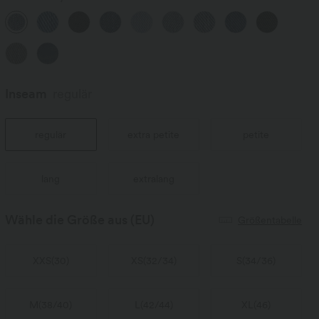
Inseam️
regulär
regulär
extra petite
petite
lang
extralang
Wähle die Größe aus
(EU)
Größentabelle
XXS
(
30
)
XS
(
32/34
)
S
(
34/36
)
M
(
38/40
)
L
(
42/44
)
XL
(
46
)