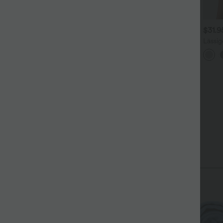
$36.95 USD
$44.95 USD
$31.
ückenfreies Yoga-Tanktop
2 für 69 €, 3 für 99 €
Lässig
it U-Ausschnitt,
Rundh
Halara Flex™ plissierte
+4
berkreuzten Trägern und
Flede
dehnbare Stoffhose mit
bgerundetem Saum
+27
hohem Bund, Seitentaschen
und geradem Bein