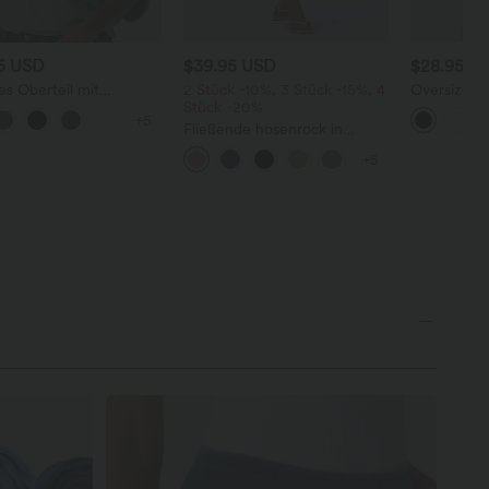
95 USD
$39.95 USD
$28.95 U
es Oberteil mit
2 Stück -10%, 3 Stück -15%, 4
Oversized A
alsausschnitt und
Stück -20%
V-Ausschni
+5
rmausärmeln
Ärmeln - kn
Fließende hosenrock in
Leinenoptik mit mittelhohem
+5
Bund, Seitentaschen und
weitem Bein