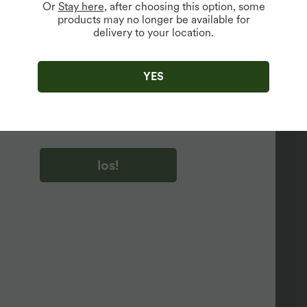
Or
Stay here
, after choosing this option, some
products may no longer be available for
delivery to your location.
u auf „los!“ klicken, stimmen du zu, Marketing-E-Mails über
zu erhalten. du können Ihre Zustimmung jederzeit widerrufen.
YES
u auf „los!“ klicken, haben du
lgemeinen Geschäftsbedingungen
und
ivitätsregeln von Halara
gelesen und stimmen ihnen zu und
n die Datenschutzrichtlinie von Halara an
.
los!