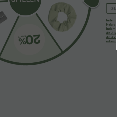
Indem d
Halara 
Indem d
die Al
die Akt
erkenne