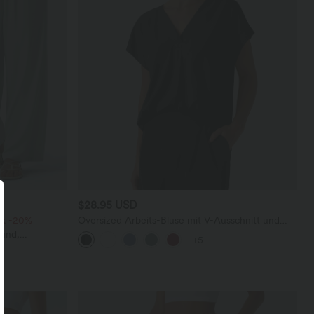
$28.95 USD
ck -20%
Oversized Arbeits-Bluse mit V-Ausschnitt und
kurzen Ärmeln - knitterfrei
und,
+5
hen