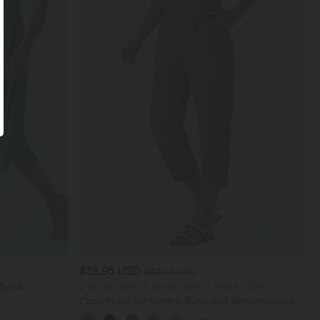
$38.95 USD
$42.95 USD
 Bund,
2 Stück -10%, 3 Stück -15%, 4 Stück -20%
trastierendem
Capri-Hose mit hohem Bund und Seitentaschen -
leinenähnliches Material