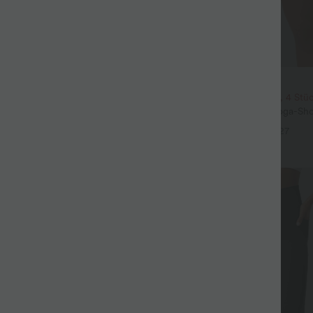
$31.95 USD
eil mit Rundhalsausschnitt und
2 Stück -10%, 3 Stück -15%, 4 Stü
eln
Softlyzero™ Airy - 2-in-1 Yoga-Sho
+5
superhohem Bund, mehreren Tas
+27
InstantCool - 17,78 cm