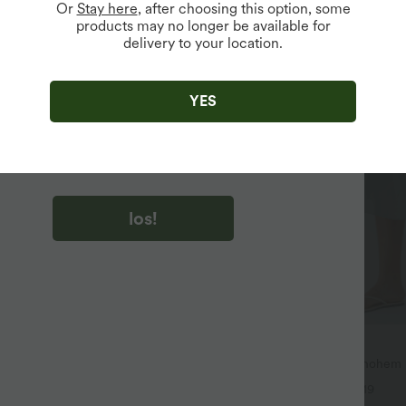
Or
Stay here
, after choosing this option, some
products may no longer be available for
delivery to your location.
u auf „los!“ klicken, stimmen du zu, Marketing-E-Mails über
zu erhalten. du können Ihre Zustimmung jederzeit widerrufen.
YES
u auf „los!“ klicken, haben du
lgemeinen Geschäftsbedingungen
und
ivitätsregeln von Halara
gelesen und stimmen ihnen zu und
n die Datenschutzrichtlinie von Halara an
.
los!
$44.95 USD
3 Stück -15%, 4 Stück -20%
2-in-1 Midi-Hosenrock mit hohem
Seitentaschen, Kordelzug und kon
t mit V-Ausschnitt und kurzen
+19
Netz