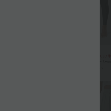
$25.95 USD
64.95 USD
3 Stück -15%, 4 Stück -20%
Extra Schnäppchen $23.49 USD
aggy Jeans Low Rise mit Knopf
Softlyzero™ Plush Crossover Legg
luss, mehreren Taschen, weitem
Taschen
+9
+20