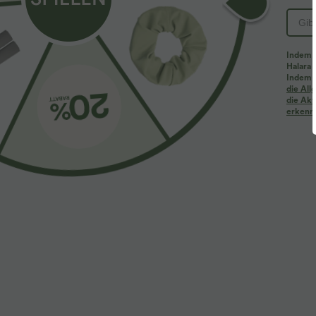
Indem d
Halara 
Indem d
die Al
die Akt
erkenne
$23.95 USD
$22.95 USD
$27.95 USD
Yoga-Tanktop mit Rundhalsausschnitt, Rüschen
2 Stück -10%, 
und InstantCool
Lässiges T-Shir
+20
Ärmeln