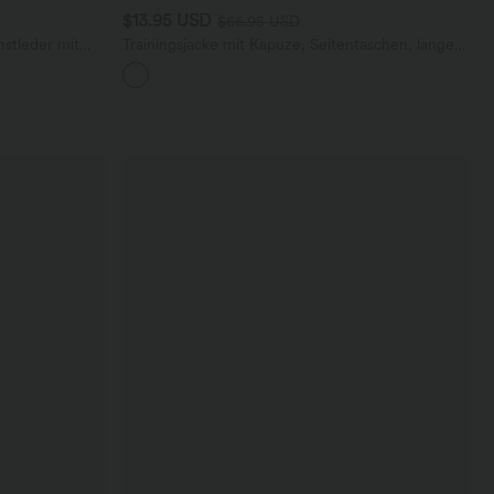
$13.95 USD
$66.95 USD
nstleder mit
Trainingsjacke mit Kapuze, Seitentaschen, langen
Ärmeln und Rüschensaum - UPF40+