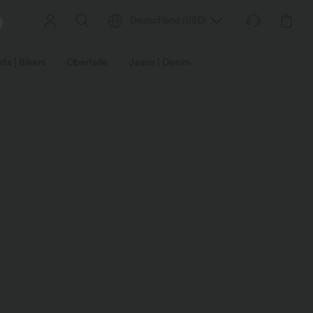
Deutschland
(
USD
)
ts | Bikers
Oberteile
Jeans | Denim
Leggings
Plus-Size