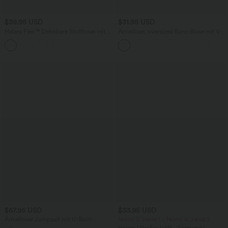
$39.95 USD
$31.95 USD
Halara Flex™ Dehnbare Stoffhose mit
Ärmellose, oversized Büro-Bluse mit V-
hohem Bund und Seitentasche hinten
Ausschnitt - knitterfrei
+13
$67.95 USD
$33.95 USD
Ärmelloser Jumpsuit mit U-Boot-
Nimm 2, zahle 1；Nimm 4, zahle 2
Ausschnitt, Seitentaschen, seitlichen