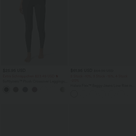
$25.95 USD
$61.95 USD
$64.95 USD
Extra Schnäppchen $23.49 USD
2 Stück -10%, 3 Stück -15%, 4 Stück
-20%
Softlyzero™ Plush Crossover Leggings
mit Taschen
Halara Flex™ Baggy Jeans Low Rise mit
+16
Knopf und Reißverschluss, mehreren
Taschen, weitem Bein