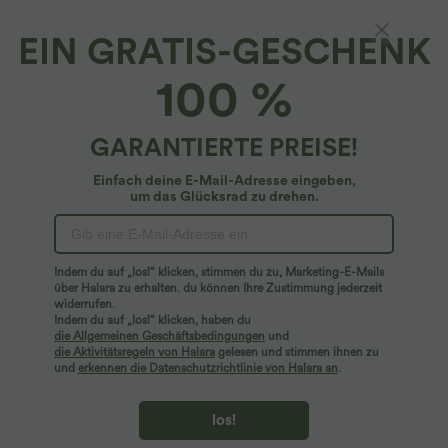
EIN GRATIS-GESCHENK
Halara Flex™ Denim*
100 %
Halara Flex™ - Verwaschene Crossover-
Shorts in A-Linie aus elastischem Strick-
Denim mit hohem Bund und weitem Bein
4.6
(
33
)
GARANTIERTE PREISE!
$39.95 USD
Einfach deine E-Mail-Adresse eingeben,
um das Glücksrad zu drehen.
Indem du auf „los!“ klicken, stimmen du zu, Marketing-E-Mails
über Halara zu erhalten. du können Ihre Zustimmung jederzeit
widerrufen.
Indem du auf „los!“ klicken, haben du
die Allgemeinen Geschäftsbedingungen
und
die Aktivitätsregeln von Halara
gelesen und stimmen ihnen zu
und
erkennen die Datenschutzrichtlinie von Halara an
.
los!