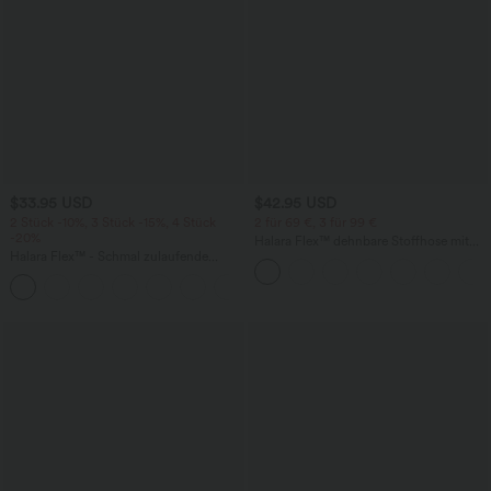
$33.95 USD
$42.95 USD
2 Stück -10%, 3 Stück -15%, 4 Stück
2 für 69 €, 3 für 99 €
-20%
Halara Flex™ dehnbare Stoffhose mit
Halara Flex™ - Schmal zulaufende
hohem Bund, Waffelmuster,
Bürohose mit hohem Bund,
Seitentaschen und weitem Bein
+8
Seitentaschen und Waffelstoff