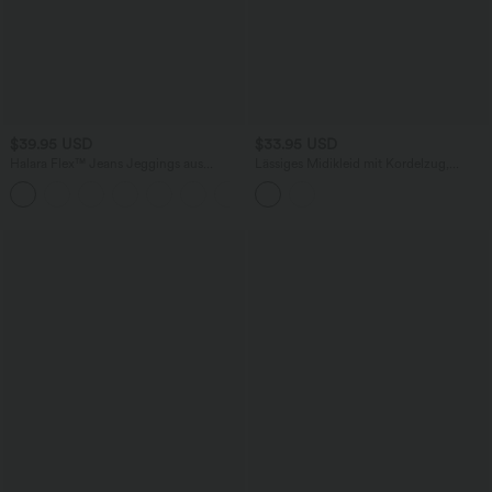
$39.95 USD
$33.95 USD
Halara Flex™ Jeans Jeggings aus
Lässiges Midikleid mit Kordelzug,
elastischem Strick-Denim mit hohem
Schlitz und geschwungenem Saum
Bund und Gesäßtaschen