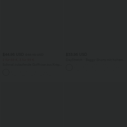
$44.95 USD
$33.95 USD
$48.95 USD
2 für 69 €, 3 für 99 €
DayStretch - Baggy-Shorts mit hohem
Bund und Seitentaschen - 17,8 cm
Schmal zulaufende Golfhose aus Krepp
mit hohem Bund und Seitentaschen