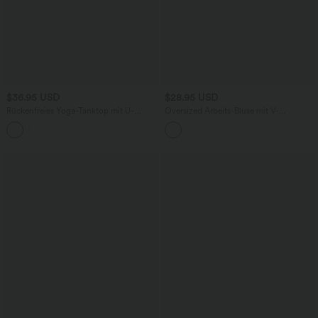
$36.95 USD
$28.95 USD
Rückenfreies Yoga-Tanktop mit U-
Oversized Arbeits-Bluse mit V-
Ausschnitt, überkreuzten Trägern und
Ausschnitt und kurzen Ärmeln -
abgerundetem Saum
knitterfrei