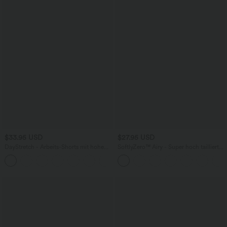
$33.95 USD
$27.95 USD
DayStretch - Arbeits-Shorts mit hohem
SoftlyZero™ Airy - Super hoch taillierte
Bund, Seitentaschen und weitem Bein
2-in-1-Yoga-Shorts mit Gesäßtasche
+11
und Seitentasche-längere Länge