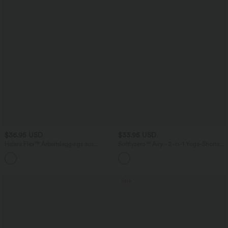
$36.95 USD
$33.95 USD
Halara Flex™ Arbeitsleggings aus
Softlyzero™ Airy - 2-in-1 Yoga-Shorts
elastischem Strick-Denim mit hohem
mit superhohem Bund, mehreren
+1
Bund und mehreren Taschen
Taschen und InstantCool - 22,9 cm
Sale