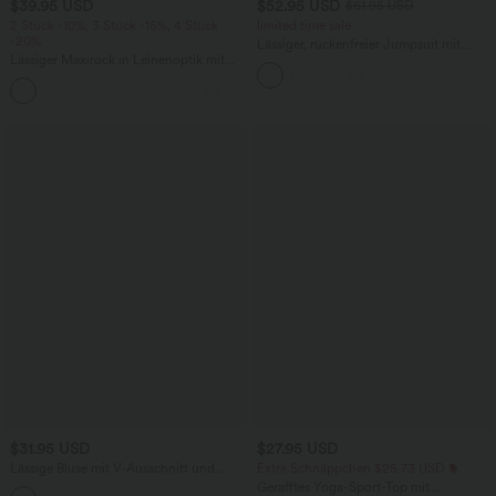
$39.95 USD
$52.95 USD
$61.95 USD
2 Stück -10%, 3 Stück -15%, 4 Stück
limited time sale
-20%
Lässiger, rückenfreier Jumpsuit mit
Lässiger Maxirock in Leinenoptik mit
Seitentaschen
hohem Bund und Kordelzug
$31.95 USD
$27.95 USD
Lässige Bluse mit V-Ausschnitt und
Extra Schnäppchen $25.73 USD
kurzen Puffärmeln
Gerafftes Yoga-Sport-Top mit