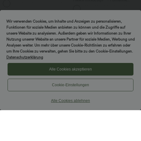
Halara UltraSculpt™ - Formende
+8
Bindebändern, Streifen und InstantCool
Workout-Leggings mit hohem Bund,
- Easy Peezy Edition
Seitentaschen und Bauchkontrolle - 12,7
cm
Wir verwenden Cookies, um Inhalte und Anzeigen zu personalisieren,
Funktionen für soziale Medien anbieten zu können und die Zugriffe auf
unsere Website zu analysieren. Außerdem geben wir Informationen zu Ihrer
Nutzung unserer Website an unsere Partner für soziale Medien, Werbung und
Analysen weiter. Um mehr über unsere Cookie-Richtlinien zu erfahren oder
um Ihre Cookies zu verwalten, gehen Sie bitte zu den Cookie-Einstellungen.
Datenschutzerklärung
Alle Cookies akzeptieren
Cookie-Einstellungen
Alle Cookies ablehnen
$64.95 USD
$33.95 USD
Lässige Jeans aus Lyocell mit
Lässiges, gerafftes 2-in-1 Cami-Top mit
mittelhohem Bund, mehreren Taschen
verstellbaren Trägern und integriertem
und Kordelzug
BH