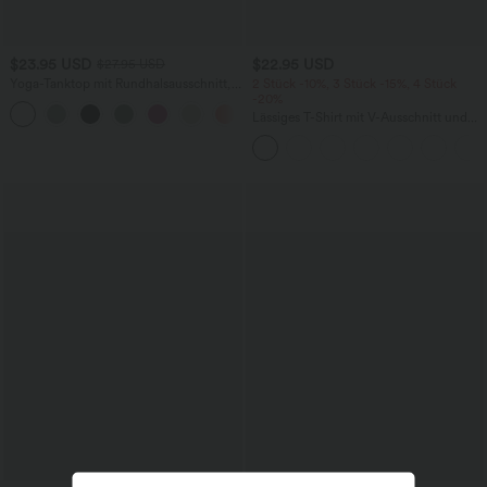
$23.95 USD
$22.95 USD
$27.95 USD
Yoga-Tanktop mit Rundhalsausschnitt,
2 Stück -10%, 3 Stück -15%, 4 Stück
Rüschen und InstantCool
-20%
+16
Lässiges T-Shirt mit V-Ausschnitt und
kurzen Ärmeln