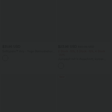
$31.95 USD
$23.95 USD
$50.95 USD
Softlyzero™ Airy - Yoga-Bermudashorts
2 Stück -10%, 3 Stück -15%, 4 Stück
mit hohem Bund, mehreren Taschen
-20%
+16
und InstantCool
Jumpsuit mit V-Ausschnitt, kurzen
Ärmeln, plissierten Seitentaschen und
weitem Bein, fließendem Waffelmuster
Sale