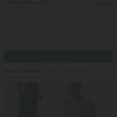
Wähle die Größe aus
(EU)
Größentabelle
XS
(
32/34
)
S
(
34/36
)
M
(
38/40
)
L
(
42/44
)
XL
(
46
)
1X
2X
3X
+ In den Warenkorb
Mehr zum Verlieben
Ähnliche Kleidungsstile