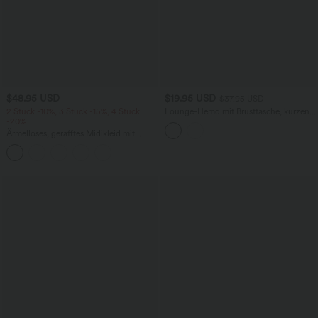
$48.95 USD
$19.95 USD
$37.95 USD
2 Stück -10%, 3 Stück -15%, 4 Stück
Lounge-Hemd mit Brusttasche, kurzen
-20%
Ärmeln und Streifen
Ärmelloses, gerafftes Midikleid mit
eckigem Ausschnitt, integriertem BH
und überkreuztem Rückendesign