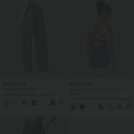
$44.95 USD
$39.95 USD
2 für 69 €, 3 für 99 €
2 Stück -10%, 3 Stück -15%, 4 Stück
-20%
Halara Flex™ plissierte dehnbare
Stoffhose mit hohem Bund,
Halara UltraSculpt™ Rückenfreies Lauf-
+23
Seitentaschen und geradem Bein
Tanktop mit U-Ausschnitt und
überkreuztem, abgerundetem Saum