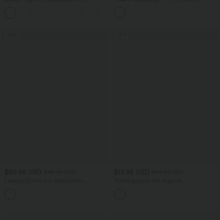
Schlüssellochausschnitt, plissiert,
Workout-Leggings mit hohem Bund,
+3
ärmellos, abgerundeter Saum
Seitentaschen und Bauchkontrolle
Sale
Sale
$20.95 USD
$13.95 USD
$43.95 USD
$66.95 USD
Lässige Shorts aus elastischem
Trainingsjacke mit Kapuze,
Kunstleder mit hohem Bund und
Seitentaschen, langen Ärmeln und
Seitentaschen
Rüschensaum - UPF40+