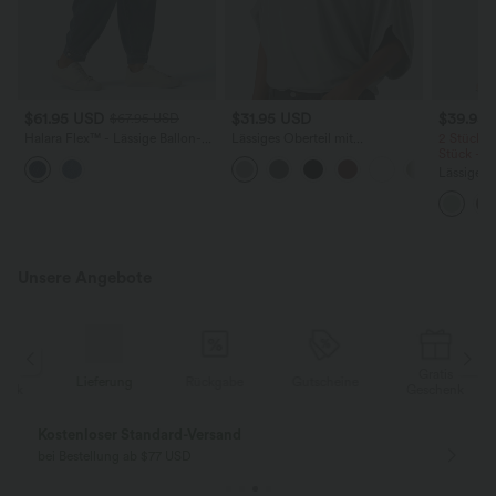
$61.95 USD
$31.95 USD
$39.95
$67.95 USD
Halara Flex™ - Lässige Ballon-
Lässiges Oberteil mit
2 Stück -
Joggers aus Denim mit
Rundhalsausschnitt und
Stück -2
mittelhohem Bund und
Fledermausärmeln
Lässige H
mehreren Taschen
hoher Tai
Seite und
Unsere Angebote
Gratis
Lieferung
Rückgabe
Gutscheine
k
Geschenk
Kostenloser Standard-Versand
bei Bestellung ab $77 USD