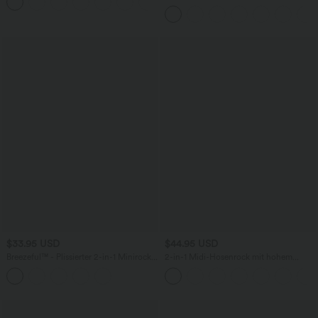
Rundhalsausschnitt und kurzen Ärmeln
- UPF50+
$33.95 USD
$44.95 USD
Breezeful™ - Plissierter 2-in-1 Minirock
2-in-1 Midi-Hosenrock mit hohem
mit hohem Bund, Taschen und
Bund, Seitentaschen, Kordelzug und
asymmetrischem Saum -
kontrastierendem Netz
schnelltrocknend, extralang