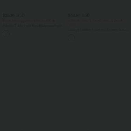
$25.95 USD
$39.95 USD
Extra Schnäppchen $20.13 USD
2 Stück -10%, 3 Stück -15%, 4 Stück
-20%
Arbeits-T-Shirt mit Rundhalsausschnitt
und kurzen Fledermausärmeln
Lässige Leinen-Hose mit hohem Bund,
+1
Kordelzug, weitem Bein und Taschen