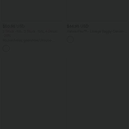
$50.95 USD
$44.95 USD
2 Stück -10%, 3 Stück -15%, 4 Stück
Halara Flex™ - Lässige Baggy-Denim-
-20%
Shorts mit hohem Crossover-Bund und
mehreren Taschen
Rückenfreies, gedrehtes Urlaubs-
Maxikleid mit Seitentaschen und Schlitz
+8