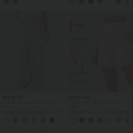
mehreren Taschen
Fledermausärmeln
$39.95 USD
$31.95 USD
2 Stück -10%, 3 Stück -15%, 4 Stück
2 Stück -10%, 3 Stück -15%, 4 Stück
-20%
-20%
Lässige Hose mit Leinengefühl, hoher
Softlyzero™ Airy - 2-in-1 Yoga-Shorts
Taille, Kordelzug an der Seite und
mit superhohem Bund, mehreren
+15
weitem Bein
Taschen und InstantCool - 17,78 cm