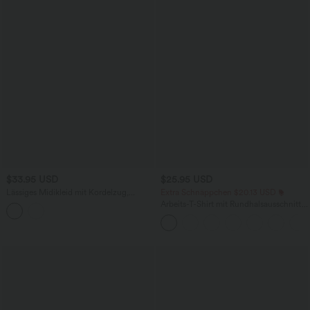
$33.95 USD
$25.95 USD
Lässiges Midikleid mit Kordelzug,
Extra Schnäppchen $20.13 USD
Schlitz und geschwungenem Saum
Arbeits-T-Shirt mit Rundhalsausschnitt
und kurzen Fledermausärmeln