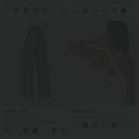
Halara Flex™ Baggy Jeans Low Rise mit
Lässige Hose mit Leinengefühl, hoher
Knopf und Reißverschluss, mehreren
Taille, Kordelzug an der Seite und
+5
Taschen, weitem Bein
weitem Bein
$44.95 USD
$36.95 USD
2 für 69 €, 3 für 99 €
Rückenfreies Yoga-Tanktop mit U-
Ausschnitt, überkreuzten Trägern und
Halara Flex™ plissierte dehnbare
abgerundetem Saum
Stoffhose mit hohem Bund,
+23
Seitentaschen und geradem Bein