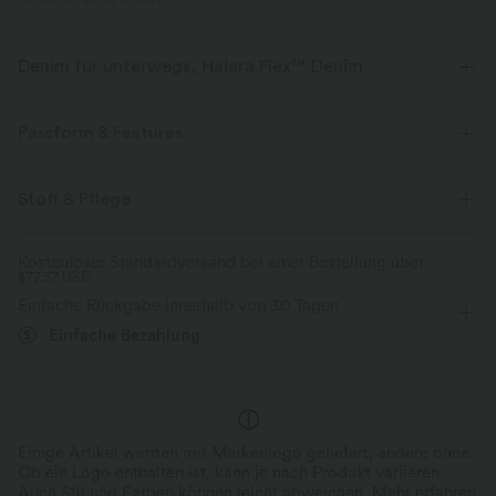
PRODUKT ID: 02703221
Denim für unterwegs, Halara Flex™ Denim
Sieht aus wie Denim, fühlt sich an wie Athleisure. Halara Flex™ Denim
gibt dir die Dehnbarkeit und Weichheit, die du brauchst, um dich
Passform & Features
uneingeschränkt bewegen zu können.
Brusttasche
Mit Kragen
lässig
Midi
Stoff & Pflege
Vier-Wege-Stretch
weich
kurzärmlig
Vier-Wege-Stretch
A-Linie
bequem wie Leggings
Leichtgewichtig
Kostenloser Standardversand bei einer Bestellung über
$77.37 USD
Einfache Rückgabe innerhalb von 30 Tagen
Einfache Bezahlung
Einige Artikel werden mit Markenlogo geliefert, andere ohne.
Ob ein Logo enthalten ist, kann je nach Produkt variieren.
Auch Stil und Farben können leicht abweichen.
Mehr erfahren