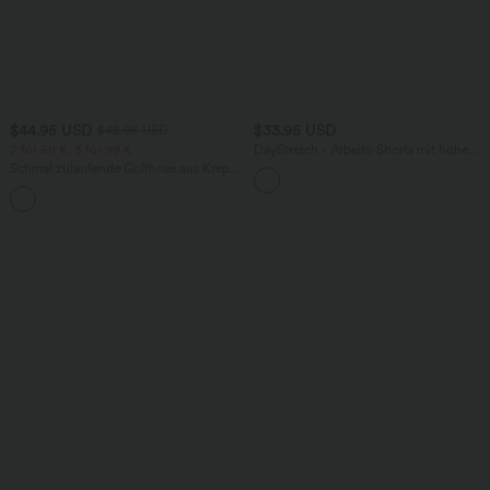
$44.95 USD
$33.95 USD
$48.95 USD
2 für 69 €, 3 für 99 €
DayStretch - Arbeits-Shorts mit hohem
Bund, Seitentaschen und weitem Bein
Schmal zulaufende Golfhose aus Krepp
mit hohem Bund und Seitentaschen