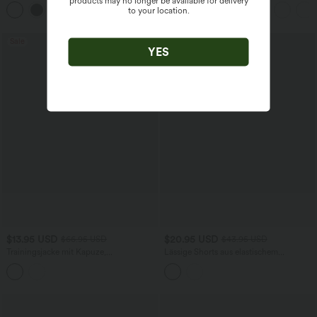
products may no longer be available for delivery
kurzen Ärmeln
Seitentaschen - leinenähnliches Material
+9
to your location.
Sale
Sale
YES
$13.95 USD
$20.95 USD
$66.95 USD
$43.95 USD
Trainingsjacke mit Kapuze,
Lässige Shorts aus elastischem
Seitentaschen, langen Ärmeln und
Kunstleder mit hohem Bund und
Rüschensaum - UPF40+
Seitentaschen