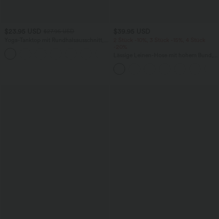
$23.95 USD
$39.95 USD
$27.95 USD
Yoga-Tanktop mit Rundhalsausschnitt,
2 Stück -10%, 3 Stück -15%, 4 Stück
Rüschen und InstantCool
-20%
+16
Lässige Leinen-Hose mit hohem Bund,
Kordelzug, weitem Bein und Taschen