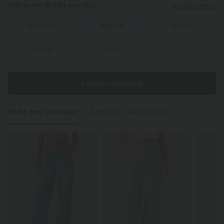
Wähle die Größe aus
(EU)
Größentabelle
XS
(
32/34
)
S
(
34/36
)
M
(
38/40
)
L
(
42/44
)
XL
(
46
)
+ In den Warenkorb
Mehr zum Verlieben
Ähnliche Kleidungsstile