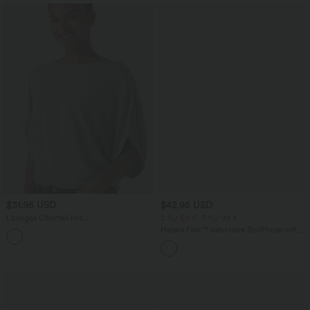
$31.95 USD
$42.95 USD
Lässiges Oberteil mit
2 für 69 €, 3 für 99 €
Rundhalsausschnitt und
Halara Flex™ dehnbare Stoffhose mit
+1
Fledermausärmeln
hohem Bund, Waffelmuster,
Seitentaschen und weitem Bein