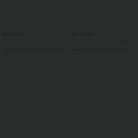
$31.95 USD
$33.95 USD
2 Stück -10%, 3 Stück -15%, 4 Stück
2 Stück -10%, 3 Stück -15%, 4 Stück
-20%
-20%
Softlyzero™ Airy - 2-in-1 Yoga-Shorts
Halara Flex™ - Schmal zulaufende
mit superhohem Bund, mehreren
Bürohose mit hohem Bund,
+23
Taschen und InstantCool - 17,78 cm
Seitentaschen und Waffelstoff