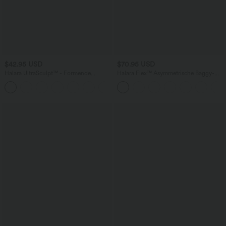
$42.95 USD
$70.95 USD
Halara UltraSculpt™ - Formende
Halara Flex™ Asymmetrische Baggy-
Workout-Leggings mit hohem Bund,
Jeans mit hohem Bund und Taschen​
+13
Seitentaschen, Booty-Scrunch und
Bauchkontrolle