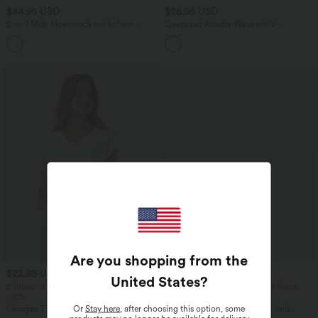
$44.95 USD
$28.95 USD
2-in-1 Midi-Hosenrock mit hohem
Oversized Arbeits-Bluse mit V-
Bund, Seitentaschen, Kordelzug und
Ausschnitt und kurzen Ärmeln -
+15
kontrastierendem Netz
knitterfrei
Are you shopping from the
$22.95 USD
$38.95 USD
$42.95 USD
United States
?
2 Stück -10%, 3 Stück -15%, 4 Stück
2 Stück -10%, 3 Stück -15%, 4 Stück
-20%
-20%
Or
Stay here
, after choosing this option, some
Lässiges T-Shirt mit V-Ausschnitt und
Capri-Hose mit hohem Bund und