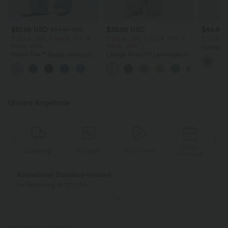
$61.95 USD
$39.95 USD
$44.95
$64.95 USD
2 Stück -10%, 3 Stück -15%, 4
2 Stück -10%, 3 Stück -15%, 4
2 für 69 €
Stück -20%
Stück -20%
Halara Fl
Halara Flex™ Baggy Jeans Low
Lässige Hose mit Leinengefühl,
Stoffhos
Rise mit Knopf und
hoher Taille, Kordelzug an der
Seitenta
+5
Reißverschluss, mehreren
Seite und weitem Bein
Taschen, weitem Bein
Unsere Angebote
Gratis
Lieferung
Rückgabe
Gutscheine
k
Geschenk
Kostenloser Standard-Versand
bei Bestellung ab $77 USD