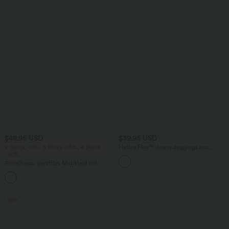
$48.95 USD
$39.95 USD
2 Stück -10%, 3 Stück -15%, 4 Stück
Halara Flex™ Jeans Jeggings aus
-20%
elastischem Strick-Denim mit hohem
Bund und Gesäßtaschen
Ärmelloses, gerafftes Midikleid mit
eckigem Ausschnitt, integriertem BH
und überkreuztem Rückendesign
Sale