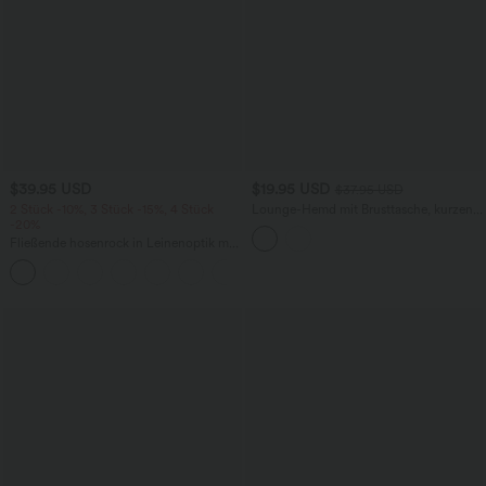
$39.95 USD
$19.95 USD
$37.95 USD
2 Stück -10%, 3 Stück -15%, 4 Stück
Lounge-Hemd mit Brusttasche, kurzen
-20%
Ärmeln und Streifen
Fließende hosenrock in Leinenoptik mit
mittelhohem Bund, Seitentaschen und
+1
weitem Bein