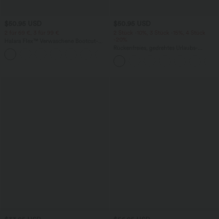
$50.95 USD
$50.95 USD
2 für 69 €, 3 für 99 €
2 Stück -10%, 3 Stück -15%, 4 Stück
-20%
Halara Flex™ Verwaschene Bootcut-
Jeans aus elastischem Strick-Denim mit
Rückenfreies, gedrehtes Urlaubs-
+5
hohem Bund und mehrere Taschen
Maxikleid mit Seitentaschen und Schlitz