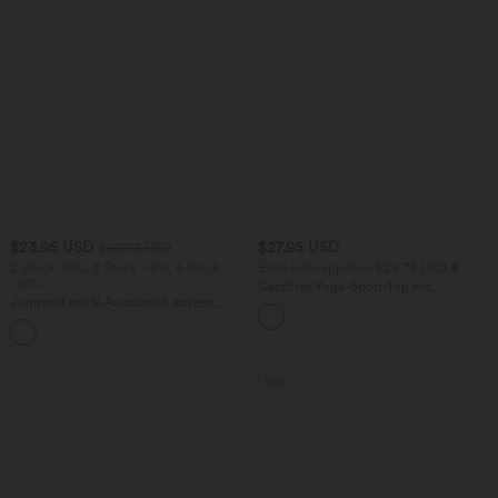
$23.95 USD
$27.95 USD
$50.95 USD
2 Stück -10%, 3 Stück -15%, 4 Stück
Extra Schnäppchen $25.73 USD
-20%
Gerafftes Yoga-Sport-Top mit
Jumpsuit mit V-Ausschnitt, kurzen
Rundhalsausschnitt und kurzen Ärmeln
Ärmeln, plissierten Seitentaschen und
- UPF50+
+5
weitem Bein, fließendem Waffelmuster
Sale