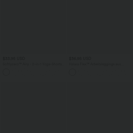
$33.95 USD
$36.95 USD
Softlyzero™ Airy - 2-in-1 Yoga-Shorts
Halara Flex™ Arbeitsleggings aus
mit superhohem Bund, mehreren
elastischem Strick-Denim mit hohem
+10
Taschen und InstantCool - 22,9 cm
Bund und mehreren Taschen