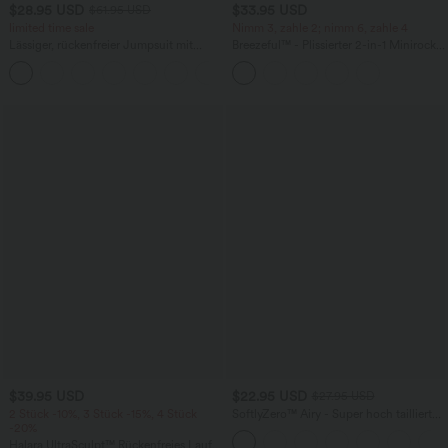
$28.95 USD
$33.95 USD
$61.95 USD
limited time sale
Nimm 3, zahle 2; nimm 6, zahle 4
Lässiger, rückenfreier Jumpsuit mit
Breezeful™ - Plissierter 2-in-1 Minirock
Seitentaschen
mit hohem Bund, Taschen und
+10
asymmetrischem Saum -
schnelltrocknend, extralang
$39.95 USD
$22.95 USD
$27.95 USD
2 Stück -10%, 3 Stück -15%, 4 Stück
SoftlyZero™ Airy - Super hoch taillierte
-20%
2-in-1-Yoga-Shorts mit Gesäßtasche
und Seitentasche-längere Länge
Halara UltraSculpt™ Rückenfreies Lauf-