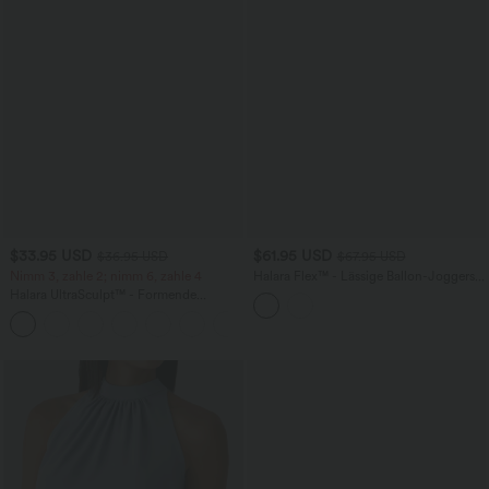
$33.95 USD
$61.95 USD
$36.95 USD
$67.95 USD
Nimm 3, zahle 2; nimm 6, zahle 4
Halara Flex™ - Lässige Ballon-Joggers
aus Denim mit mittelhohem Bund und
Halara UltraSculpt™ - Formende
mehreren Taschen
Workout-Leggings mit hohem Bund,
+17
Seitentaschen und Bauchkontrolle