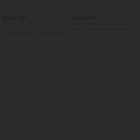
$39.95 USD
$31.95 USD
2 Stück -10%, 3 Stück -15%, 4 Stück
Nimm 3, zahle 2; nimm 6, zahle 4
-20%
Softlyzero™ Airy - Yoga-Bermudashorts
Lässiger Maxirock in Leinenoptik mit
mit hohem Bund, mehreren Taschen
hohem Bund und Kordelzug
und InstantCool
Sale