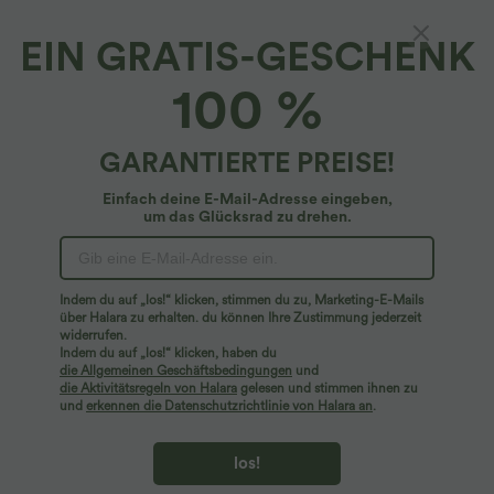
EIN GRATIS-GESCHENK
Halara Flex™ Denim*
100 %
Halara Flex™ - Kurzärmliges Freizeit-
Midikleid aus elastischem Strick-Denim mit
Kragen, Knopfleiste und Brusttaschen
4.8
(
16
)
GARANTIERTE PREISE!
$39.95 USD
$70.95 USD
Einfach deine E-Mail-Adresse eingeben,
um das Glücksrad zu drehen.
Indem du auf „los!“ klicken, stimmen du zu, Marketing-E-Mails
über Halara zu erhalten. du können Ihre Zustimmung jederzeit
widerrufen.
Indem du auf „los!“ klicken, haben du
die Allgemeinen Geschäftsbedingungen
und
die Aktivitätsregeln von Halara
gelesen und stimmen ihnen zu
und
erkennen die Datenschutzrichtlinie von Halara an
.
los!