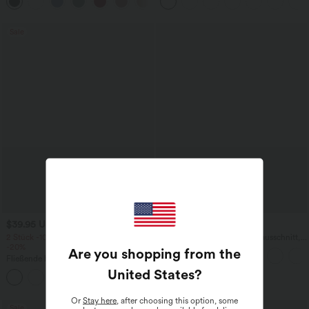
+1
knitterfrei
Bindebändern, Streifen und InstantCool
- Easy Peezy Edition
Sale
$39.95 USD
$27.95 USD
2 Stück -10%, 3 Stück -15%, 4 Stück
Yoga-Tanktop mit Rundhalsausschnitt,
-20%
Rüschen und InstantCool
Are you shopping from the
Fließende hosenrock in Leinenoptik mit
mittelhohem Bund, Seitentaschen und
United States
?
+1
weitem Bein
Or
Stay here
, after choosing this option, some
Sale
Sale