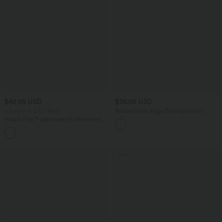
$42.95 USD
$36.95 USD
2 für 69 €, 3 für 99 €
Rückenfreies Yoga-Tanktop mit U-
Ausschnitt, überkreuzten Trägern und
Halara Flex™ dehnbare Stoffhose mit
abgerundetem Saum
hohem Bund, Waffelmuster,
+20
Seitentaschen und weitem Bein
Sale