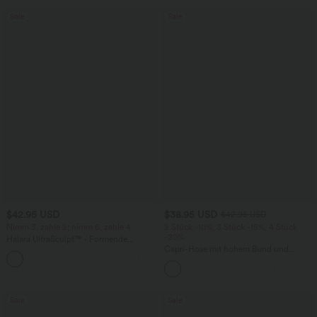
Sale
Sale
$42.95 USD
$38.95 USD
$42.95 USD
Nimm 3, zahle 2; nimm 6, zahle 4
2 Stück -10%, 3 Stück -15%, 4 Stück
-20%
Halara UltraSculpt™ - Formende
Workout-Leggings mit hohem Bund,
Capri-Hose mit hohem Bund und
+13
Seitentaschen, Booty-Scrunch und
Seitentaschen - leinenähnliches Material
Bauchkontrolle
Sale
Sale