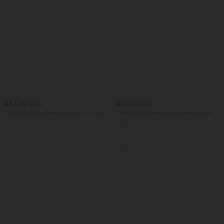
$33.95 USD
$53.95 USD
Gerippter Maxi-Freizeitrock in A-Linie
Arbeits-Hose mit mittelhohem Bund,
mit hohem Bund und Schlitzsaum
Seitentaschen und Barrel-Leg
Sale