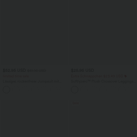
$52.95 USD
$25.95 USD
$61.95 USD
limited time sale
Extra Schnäppchen $23.49 USD
Lässiger, rückenfreier Jumpsuit mit
Softlyzero™ Plush Crossover Leggings
Seitentaschen
mit Taschen
+10
Sale