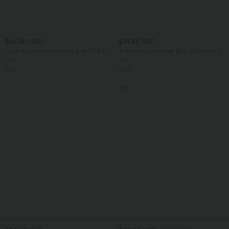
$42.95 USD
$31.95 USD
Hoch taillierter, fließender 2-in-1-Midi-
Ärmellose, oversized Büro-Bluse mit V-
Tanzrock mit Seitentasche
Ausschnitt - knitterfrei
Sale