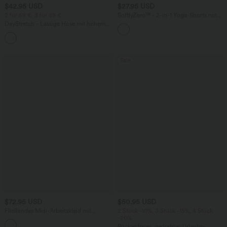
$42.95 USD
$27.95 USD
2 für 69 €, 3 für 99 €
SoftlyZero™ - 2-in-1 Yoga-Shorts mit
hohem Crossover-Bund, mehreren
DayStretch - Lässige Hose mit hohem
Taschen und Ösen - schnelltrocknend,
Bund, Seitentaschen und Barrel-Leg
7,6 cm
+5
Sale
$72.95 USD
$50.95 USD
Fließendes Midi-Arbeitskleid mit
2 Stück -10%, 3 Stück -15%, 4 Stück
Seitentaschen, Fledermausärmeln und
-20%
Bauchkontrolle
Rückenfreies, gedrehtes Urlaubs-