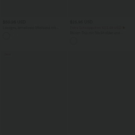
$50.95 USD
$25.95 USD
Lässiges, ärmelloses Midikleid mit
Extra Schnäppchen $23.49 USD
Rundhalsausschnitt, integriertem BH
Blusen-Top mit Neckholder und
und Rüschensaum
Schlüssellochausschnitt, plissiert,
ärmellos, abgerundeter Saum
Sale