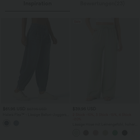
Inspiration
Bewertungen(23)
Sale
$61.95 USD
$39.95 USD
$67.95 USD
Halara Flex™ - Lässige Ballon-Joggers
2 Stück -10%, 3 Stück -15%, 4 Stück
aus Denim mit mittelhohem Bund und
-20%
mehreren Taschen
Lässige Hose mit Leinengefühl, hoher
Taille, Kordelzug an der Seite und
weitem Bein