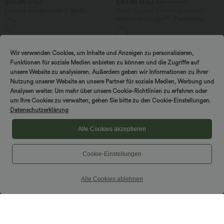
$56.95 USD
$33.95 USD
$36.95 USD
Lässiger Jumpsuit mit U-Boot-
Nimm 3, zahle 2; nimm 6, zahle 4
Ausschnitt, Seitentaschen, kurzen
Halara UltraSculpt™ - Formende
Ärmeln und Kordelzug - Easy Peezy
Workout-Leggings mit hohem Bund,
Edition
Seitentaschen und Bauchkontrolle
Wir verwenden Cookies, um Inhalte und Anzeigen zu personalisieren,
Sale
Funktionen für soziale Medien anbieten zu können und die Zugriffe auf
unsere Website zu analysieren. Außerdem geben wir Informationen zu Ihrer
Nutzung unserer Website an unsere Partner für soziale Medien, Werbung und
Analysen weiter. Um mehr über unsere Cookie-Richtlinien zu erfahren oder
um Ihre Cookies zu verwalten, gehen Sie bitte zu den Cookie-Einstellungen.
Datenschutzerklärung
Alle Cookies akzeptieren
Cookie-Einstellungen
Alle Cookies ablehnen
$39.95 USD
$36.95 USD
2 Stück -10%, 3 Stück -15%, 4 Stück
Lässiges, ärmelloses Tank-Kleid mit
-20%
Rundhalsausschnitt und Seitentaschen
Lässige Leinen-Hose mit hohem Bund,