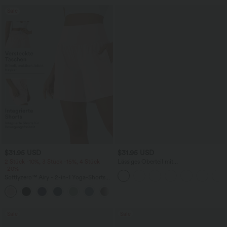
Sale
$31.95 USD
$31.95 USD
2 Stück -10%, 3 Stück -15%, 4 Stück
Lässiges Oberteil mit
-20%
Rundhalsausschnitt und
Fledermausärmeln
Softlyzero™ Airy - 2-in-1 Yoga-Shorts
mit superhohem Bund, mehreren
+23
Taschen und InstantCool - 17,78 cm
Sale
Sale