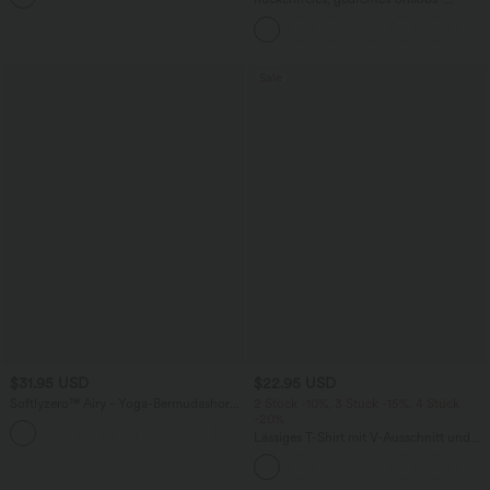
Maxikleid mit Seitentaschen und Schlitz
Sale
$31.95 USD
$22.95 USD
Softlyzero™ Airy - Yoga-Bermudashorts
2 Stück -10%, 3 Stück -15%, 4 Stück
mit hohem Bund, mehreren Taschen
-20%
+16
und InstantCool
Lässiges T-Shirt mit V-Ausschnitt und
kurzen Ärmeln