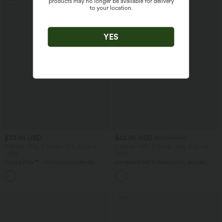
products may no longer be available for delivery
to your location.
YES
$33.95 USD
$42.95 USD
$50.95 USD
2 Stück -10%, 3 Stück -15%, 4 Stück
2 Stück -10%, 3 Stück -15%, 4 Stück
-20%
-20%
Halara Flex™ - Schmal zulaufende
Jumpsuit mit V-Ausschnitt, kurzen
Bürohose mit hohem Bund,
Ärmeln, plissierten Seitentaschen und
+8
Seitentaschen und Waffelstoff
weitem Bein, fließendem Waffelmuster
Sale