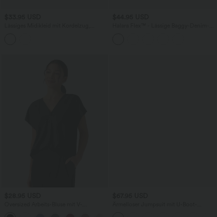
$33.95 USD
$44.95 USD
Lässiges Midikleid mit Kordelzug,
Halara Flex™ - Lässige Baggy-Denim-
Schlitz und geschwungenem Saum
Shorts mit hohem Crossover-Bund und
mehreren Taschen
$28.95 USD
$67.95 USD
Oversized Arbeits-Bluse mit V-
Ärmelloser Jumpsuit mit U-Boot-
Ausschnitt und kurzen Ärmeln -
Ausschnitt, Seitentaschen, seitlichen