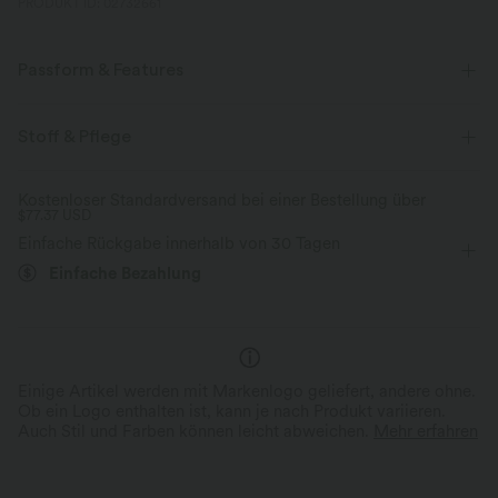
PRODUKT ID: 02732661
Passform & Features
Stehkragen
Knopfleiste
überziehen
Oficina
Stoff & Pflege
hüftlang
langärmlig
Kostenloser Standardversand bei einer Bestellung über
$77.37 USD
Einfache Rückgabe innerhalb von 30 Tagen
Einfache Bezahlung
Einige Artikel werden mit Markenlogo geliefert, andere ohne.
Ob ein Logo enthalten ist, kann je nach Produkt variieren.
Auch Stil und Farben können leicht abweichen.
Mehr erfahren