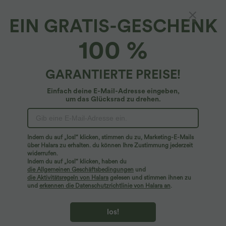
EIN GRATIS-GESCHENK
Bluse mit Stehkragen, Rüschen und Punkten
100 %
4.8
(
23
)
$42.95 USD
GARANTIERTE PREISE!
Einfach deine E-Mail-Adresse eingeben,
um das Glücksrad zu drehen.
Indem du auf „los!“ klicken, stimmen du zu, Marketing-E-Mails
über Halara zu erhalten. du können Ihre Zustimmung jederzeit
widerrufen.
Indem du auf „los!“ klicken, haben du
die Allgemeinen Geschäftsbedingungen
und
die Aktivitätsregeln von Halara
gelesen und stimmen ihnen zu
und
erkennen die Datenschutzrichtlinie von Halara an
.
los!