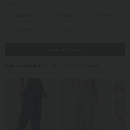
ausfällt.
XS
(
32/34
)
S
(
34/36
)
M
(
38/40
)
L
(
42/44
)
XL
(
46
)
+ In den Warenkorb
Mehr zum Verlieben
Ähnliche Kleidungsstile