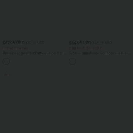
$57.95 USD
$44.95 USD
$67.95 USD
$48.95 USD
limited time sale
2 für 69 €, 3 für 99 €
Ärmelloser, geraffter Party-Jumpsuit mit
Schmal zulaufende Golfhose aus Krepp
V-Ausschnitt, Seitentaschen und
mit hohem Bund und Seitentaschen
+7
unsichtbarem Reißverschluss - pipi-
praktisch
Sale