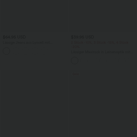
$64.95 USD
$39.95 USD
Lässige Jeans aus Lyocell mit
2 Stück -10%, 3 Stück -15%, 4 Stück
mittelhohem Bund, mehreren Taschen
-20%
und Kordelzug
Lässiger Maxirock in Leinenoptik mit
hohem Bund und Kordelzug
Sale