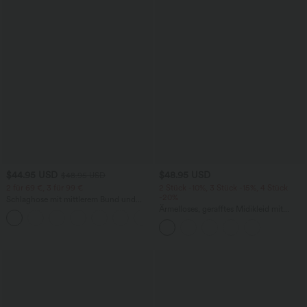
$44.95 USD
$48.95 USD
$48.95 USD
2 für 69 €, 3 für 99 €
2 Stück -10%, 3 Stück -15%, 4 Stück
-20%
Schlaghose mit mittlerem Bund und
seitlichen Reißverschlusstaschen
Ärmelloses, gerafftes Midikleid mit
+12
eckigem Ausschnitt, integriertem BH
und überkreuztem Rückendesign