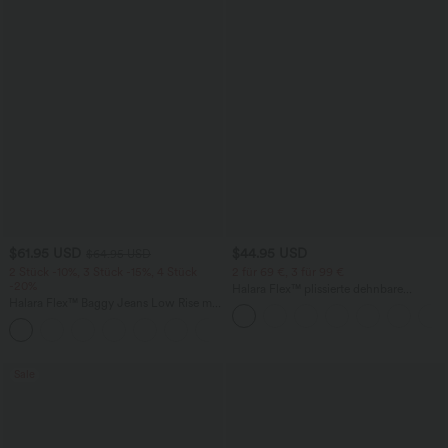
$61.95 USD
$44.95 USD
$64.95 USD
2 Stück -10%, 3 Stück -15%, 4 Stück
2 für 69 €, 3 für 99 €
-20%
Halara Flex™ plissierte dehnbare
Halara Flex™ Baggy Jeans Low Rise mit
Stoffhose mit hohem Bund,
Knopf und Reißverschluss, mehreren
Seitentaschen und geradem Bein
+5
Taschen, weitem Bein
Sale