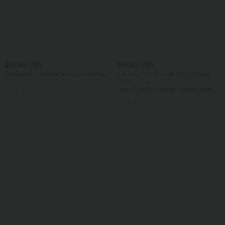
$33.95 USD
$56.95 USD
DayStretch - Arbeits-Shorts mit hohem
2 Stück -10%, 3 Stück -15%, 4 Stück
Bund, Seitentaschen und weitem Bein
-20%
+11
Halara Flex™ - Lässige, gewaschene
Baggy-Jeans aus drapiertem Lyocell mit
mittelhohem Bund, mehreren Taschen
und weitem Bein