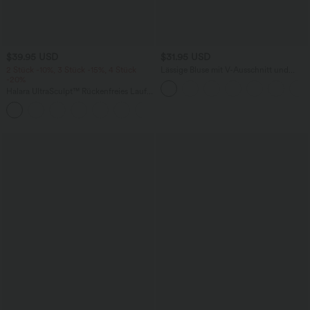
$39.95 USD
$31.95 USD
2 Stück -10%, 3 Stück -15%, 4 Stück
Lässige Bluse mit V-Ausschnitt und
-20%
kurzen Puffärmeln
Halara UltraSculpt™ Rückenfreies Lauf-
Tanktop mit U-Ausschnitt und
+11
überkreuztem, abgerundetem Saum