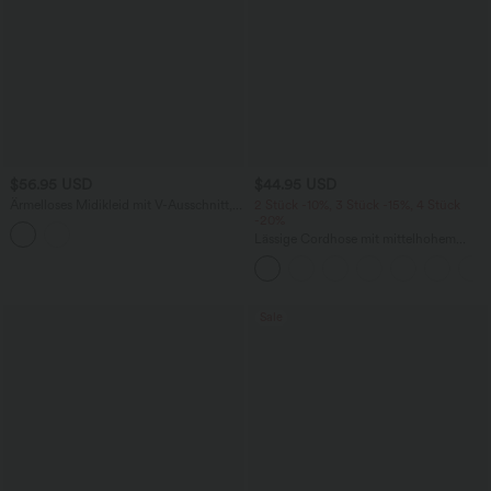
$56.95 USD
$44.95 USD
Ärmelloses Midikleid mit V-Ausschnitt,
2 Stück -10%, 3 Stück -15%, 4 Stück
Seitentaschen und Reißverschluss
-20%
Lässige Cordhose mit mittelhohem
Bund, Reißverschluss und Seitentaschen
Sale