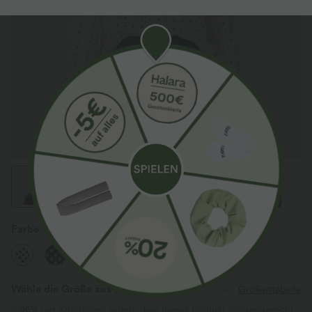
Farbe
Black Polka
Wähle die Größe aus
(EU)
Größentabelle
96%
der Kundinnen sagen, dass dieses Produkt größengerecht