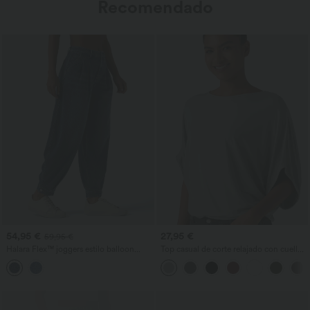
Recomendado
54,95 €
27,95 €
59,95 €
Halara Flex™ joggers estilo balloon
Top casual de corte relajado con cuello
casual en denim de tiro medio con
redondo y mangas murciélago.
bolsillos