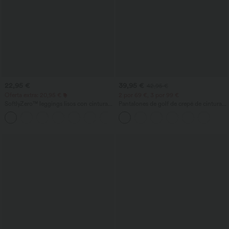
22,95 €
39,95 €
42,95 €
Oferta extra: 20,95 €
2 por 69 €, 3 por 99 €
SoftlyZero™ leggings lisos con cintura
Pantalones de golf de crepé de cintura
cruzada y bolsillo - UPF50+
alta y pernera entallada con bolsillos
+16