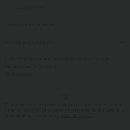
ID de producto: 02866198
Corte y características
Para: yoga, pilates y actividades casuales
Corte ajustado
Materiales y cuidados
Sujetador integrado
Cut-out
Anudado
Envío estándar gratuito en pedidos superiores a
69,00 €
Fácil de poner
Corto/a
Sin mangas
Devoluciones fáciles en 30 días
Pago Fácil
Elasticidad media
Elástico en 4 direcciones
El logo ha sido incorporado, algunos estilos/colores podrán
variar. Es posible que algunos artículos que recibas puedan o
no tener el logo de la marca.
Más información