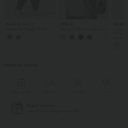
54,95 €
27,95 €
34,95 €
59,95 €
Halara Flex™ joggers estilo
Top casual de corte relajado con
2 piezas 
balloon casual en denim de tiro
cuello redondo y mangas
piezas -
medio con bolsillos
murciélago.
Pantalone
cordón y b
ancha, ho
casual con
Nuestras ofertas
Regalo gratis
Entrega
Devolver
Vales
R
Regalo sorpresa
para pedidos superiores a 199,00€