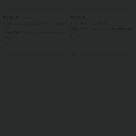
54,95 €
37,95 €
57,95 €
2 piezas -10%, 3 piezas -15%, 4 piezas
2 por 69 €, 3 por 99 €
-20%
Halara Flex™ pantalones de trabajo de
Halara Flex™ vaqueros casual lavados
cintura alta con bolsillos, pernera ancha
asimétricos de tiro bajo con bolsillos
y tejido waffle
+5
con cremallera, corte baggy y pierna
ancha
Rebajas