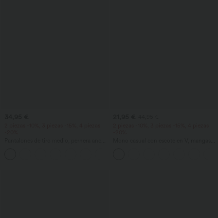
34,95 €
21,95 €
44,95 €
2 piezas -10%, 3 piezas -15%, 4 piezas
2 piezas -10%, 3 piezas -15%, 4 piezas
-20%
-20%
Pantalones de tiro medio, pernera ancha
Mono casual con escote en V, mangas
y fluida, efecto lino, con bolsillo
cortas, bolsillos laterales, pierna ancha y
+1
tejido waffle fluido