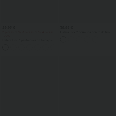
29,95 €
39,95 €
2 piezas -10%, 3 piezas -15%, 4 piezas
Halara Flex™ bermuda denim de tiro
-20%
alto con diseño cruzado, control de
abdomen, corte holgado y bolsillos
Halara Flex™ pantalones de trabajo en
tejido waffle, de cintura alta y corte
+8
cónico, con bolsillos