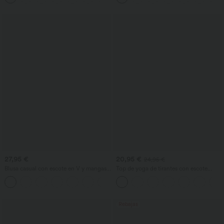
27,95 €
20,95 €
24,95 €
Blusa casual con escote en V y mangas
Top de yoga de tirantes con escote
cortas abullonadas
redondo, fruncido y tacto fresco -
UPF50+
Rebajas