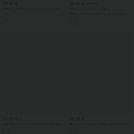
29,95 €
25,95 €
59,95 €
Vestido slip midi casual con cordón y
venta por tiempo limitado
abertura curva en el bajo
Mono con escote en V, sin mangas,
fruncido con bolsillos - Easy Peezy
32,95 €
24,95 €
Top de yoga InstantCool con escote en
Blusa oversize de trabajo con escote en
U y bajo curvado - UPF50+
V y manga corta, resistente a las arrugas