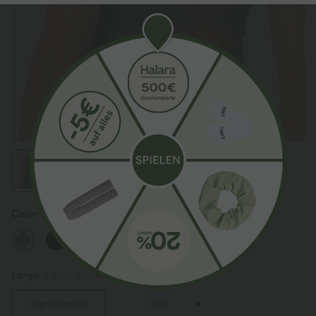
Color
Hedge Green
Largo
Largo extendido
Largo extendido
Crop