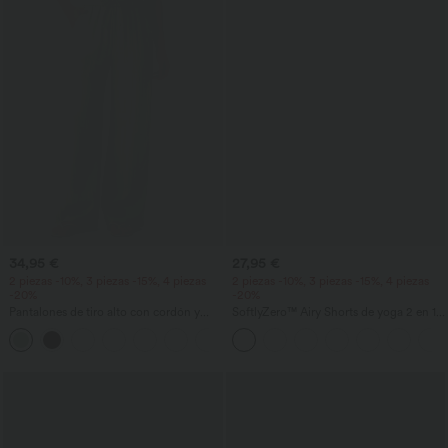
34,95 €
27,95 €
2 piezas -10%, 3 piezas -15%, 4 piezas
2 piezas -10%, 3 piezas -15%, 4 piezas
-20%
-20%
Pantalones de tiro alto con cordón y
SoftlyZero™ Airy Shorts de yoga 2 en 1
bolsillos, pernera ancha, holgados y de
InstantCool de talle súper alto, 7" con
+15
estilo casual con tacto de lino.
bolsillos