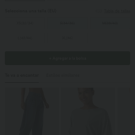
Selecciona una talla
(EU)
Tabla de tallas
XS
(
32/34
)
S
(
34/36
)
M
(
38/40
)
L
(
42/44
)
XL
(
46
)
+ Agregar a la bolsa
Te va a encantar
Estilos similares