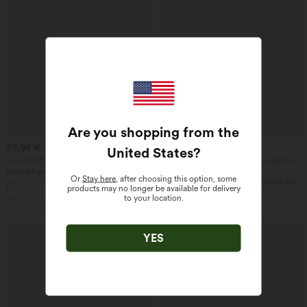
Are you shopping from the
39,95 €
34,95 €
United States
?
2 por 69 €, 3 por 99 €
2 piezas -10%, 3 piezas -15%, 4 piezas
-20%
Halara Flex™ DayStretch pantalones de
Or
Stay here
, after choosing this option, some
trabajo de tiro alto, pernera recta y con
Halara UltraSculpt™ top deportivo sin
products may no longer be available for delivery
+23
bolsillos
mangas con escote redondo y bajo
to your location.
curvo
YES