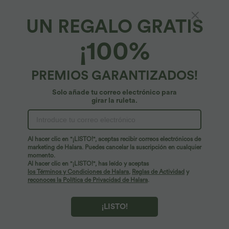
UN REGALO GRATIS
Top de yoga con tirantes dobles
¡100%
24,95 €
PREMIOS GARANTIZADOS!
Solo añade tu correo electrónico para
girar la ruleta.
Al hacer clic en "¡LISTO!", aceptas recibir correos electrónicos de
marketing de Halara. Puedes cancelar la suscripción en cualquier
momento.
Al hacer clic en "¡LISTO!", has leído y aceptas
los Términos y Condiciones de Halara
,
Reglas de Actividad
y
reconoces la Política de Privacidad de Halara
.
¡LISTO!