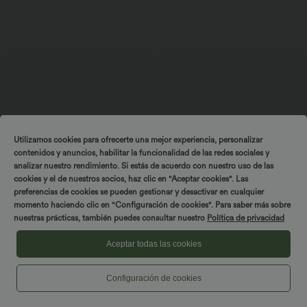
49,95 €
44,95 €
Utilizamos cookies para ofrecerte una mejor experiencia, personalizar
Vestido midi de trabajo sin mangas con
2 piezas -10%, 3 piezas -15%, 4 piezas
contenidos y anuncios, habilitar la funcionalidad de las redes sociales y
escote en V, cremallera bidireccional y
-20%
bolsillos.
Vestido maxi fluido estilo resort, con
analizar nuestro rendimiento. Si estás de acuerdo con nuestro uso de las
espalda descubierta y detalle retorcido,
cookies y el de nuestros socios, haz clic en "Aceptar cookies". Las
apertura y bolsillos.
preferencias de cookies se pueden gestionar y desactivar en cualquier
momento haciendo clic en "Configuración de cookies". Para saber más sobre
nuestras prácticas, también puedes consultar nuestro
Política de privacidad
Aceptar todas las cookies
Configuración de cookies