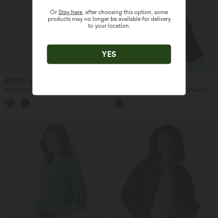
Or
Stay here
, after choosing this option, some
products may no longer be available for delivery
to your location.
YES
$22.95 USD
$48.95 USD
Büro-Midirock aus Samt mit hohem
OneForm - Yogahose aus Waffelstoff
Bund
mit hohem Bund, geradem Bein und
nahtlosem Flow