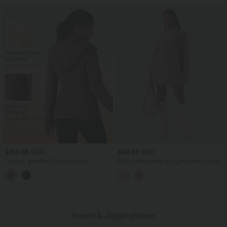
$154.95 USD
$48.95 USD
Lässige, geraffte Steppjacke mit
Mini-Arbeitskleid aus geripptem Strick
abnehmbarer Kapuze, Seitentaschen
mit hochgeschlossenem Kragen und
und langen Ärmeln
langen Ärmeln
Hosen & Jogginghosen