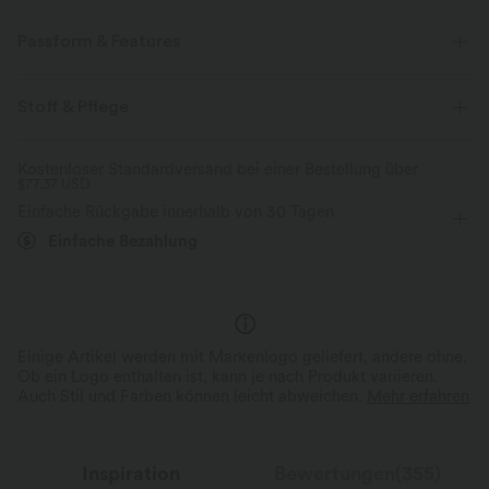
Passform & Features
Normale Passform
Kurvenbetonend
V-Ausschnitt
Stoff & Pflege
Fledermausärmel
mit Gürtel
überziehen
lässig
Kostenloser Standardversand bei einer Bestellung über
$77.37 USD
Mini
Schmal
langärmlig
Figurbetont
Einfache Rückgabe innerhalb von 30 Tagen
Strickkleid
Einfache Bezahlung
Einige Artikel werden mit Markenlogo geliefert, andere ohne.
Ob ein Logo enthalten ist, kann je nach Produkt variieren.
Auch Stil und Farben können leicht abweichen.
Mehr erfahren
Inspiration
Bewertungen(355)