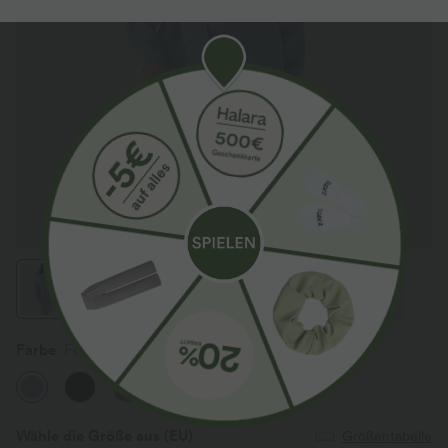
Farbe
Forget-Me-Not
Wähle die Größe aus
(EU)
Größentabelle