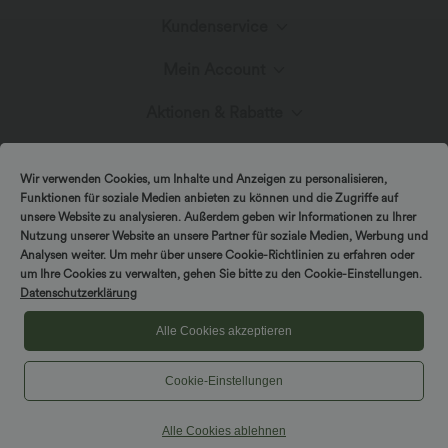
Kundenservice
Lerne Halara kennen
Mein Account
Live-Chat
Stoffinnovation
Aktionen & Rabatte
Anmelden oder Registrieren
Kontakt
Blog
Halara-Gutscheine & Rabatte
Wir verwenden Cookies, um Inhalte und Anzeigen zu personalisieren,
Bestellverlauf
Funktionen für soziale Medien anbieten zu können und die Zugriffe auf
Versand & Zoll
unsere Website zu analysieren. Außerdem geben wir Informationen zu Ihrer
Presse
Markenbotschafter
Nutzung unserer Website an unsere Partner für soziale Medien, Werbung und
Bestellung verfolgen
Analysen weiter. Um mehr über unsere Cookie-Richtlinien zu erfahren oder
um Ihre Cookies zu verwalten, gehen Sie bitte zu den Cookie-Einstellungen.
Rückgabebedingungen
|
Copyright © 2026 Halara
Datenschutzerklärung
Cookie-Richtlinien
Datenschutzerklärung
Affiliate-Programme
|
|
COUPON-RICHTLINIEN
Allgemeine Geschäftsbedingungen
Kontodetails
Alle Cookies akzeptieren
FAQs
|
Barrierefreiheitserklärung
Cookies-Einstellungen
Cookie-Einstellungen
Passwort ändern
Größenhilfe
Alle Cookies ablehnen