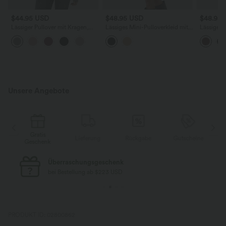
$44.95 USD
$48.95 USD
$48.95
Lässiger Pullover mit Kragen,
Lässiges Mini-Pulloverkleid mit
Lässiger 
Knopfleiste, Brusttaschen und
V-Ausschnitt und langen Ärmeln
aus Kunst
langen Ärmeln
Bauchkont
Unsere Angebote
Gratis
e
Lieferung
Rückgabe
Gutscheine
Geschenk
Überraschungsgeschenk
bei Bestellung ab $223 USD
PRODUKT ID: 02800862