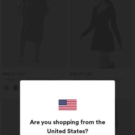
$48.95 USD
$48.95 USD
Lässiger 2-in-1 Midi-Hosenrock aus
Lässiges Mini-Pulloverkleid mit V-
Kunstleder mit hohem Bund,
Ausschnitt und langen Ärmeln
Bauchkontrolle und Schlitz
Are you shopping from the
United States
?