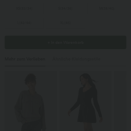
XS
(
32/34
)
S
(
34/36
)
M
(
38/40
)
L
(
42/44
)
XL
(
46
)
+ In den Warenkorb
Mehr zum Verlieben
Ähnliche Kleidungsstile