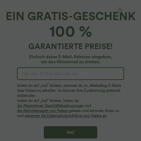
EIN GRATIS-GESCHENK
Lässiges Crossover-Mini-Pulloverkleid mit V-
100 %
Ausschnitt, Fledermausärmeln und Gürtel
4.6
(
355
)
GARANTIERTE PREISE!
$48.95 USD
Einfach deine E-Mail-Adresse eingeben,
um das Glücksrad zu drehen.
Indem du auf „los!“ klicken, stimmen du zu, Marketing-E-Mails
über Halara zu erhalten. du können Ihre Zustimmung jederzeit
widerrufen.
Indem du auf „los!“ klicken, haben du
die Allgemeinen Geschäftsbedingungen
und
die Aktivitätsregeln von Halara
gelesen und stimmen ihnen zu
und
erkennen die Datenschutzrichtlinie von Halara an
.
los!