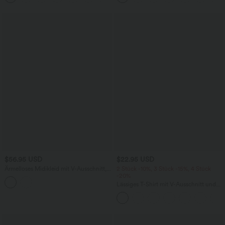
$56.95 USD
$22.95 USD
Ärmelloses Midikleid mit V-Ausschnitt,
2 Stück -10%, 3 Stück -15%, 4 Stück
Seitentaschen und Reißverschluss
-20%
Lässiges T-Shirt mit V-Ausschnitt und
kurzen Ärmeln