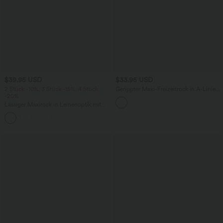
$39.95 USD
$33.95 USD
2 Stück -10%, 3 Stück -15%, 4 Stück
Gerippter Maxi-Freizeitrock in A-Linie
-20%
mit hohem Bund und Schlitzsaum
Lässiger Maxirock in Leinenoptik mit
hohem Bund und Kordelzug