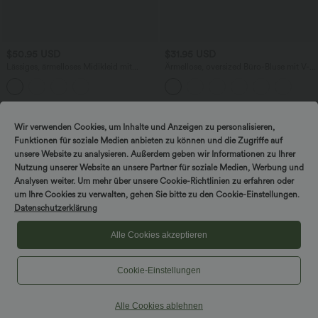
$50.95 USD
$31.95 USD
Lässiges, ärmelloses Midikleid mit
Ärmellose, oversized Büro-Bluse mit V-
Rundhalsausschnitt, integriertem BH
Ausschnitt - knitterfrei
und Rüschensaum
Wir verwenden Cookies, um Inhalte und Anzeigen zu personalisieren,
Funktionen für soziale Medien anbieten zu können und die Zugriffe auf
unsere Website zu analysieren. Außerdem geben wir Informationen zu Ihrer
Nutzung unserer Website an unsere Partner für soziale Medien, Werbung und
Analysen weiter. Um mehr über unsere Cookie-Richtlinien zu erfahren oder
um Ihre Cookies zu verwalten, gehen Sie bitte zu den Cookie-Einstellungen.
Datenschutzerklärung
Alle Cookies akzeptieren
Cookie-Einstellungen
Alle Cookies ablehnen
$42.95 USD
$42.95 USD