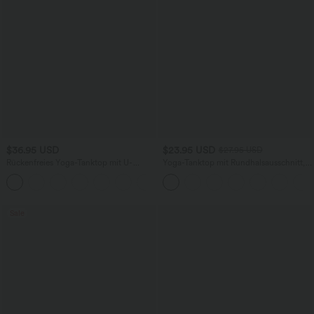
$36.95 USD
$23.95 USD
$27.95 USD
Rückenfreies Yoga-Tanktop mit U-
Yoga-Tanktop mit Rundhalsausschnitt,
Ausschnitt, überkreuzten Trägern und
Rüschen und InstantCool
abgerundetem Saum
Sale