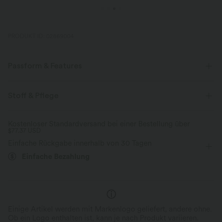
PRODUKT ID: 02869004
Passform & Features
Lockere Passform
eingenähter BH
überkreuzter Rücken
Stoff & Pflege
U-Ausschnitt
Crossover
Cut-Outs
überziehen
Kostenloser Standardversand bei einer Bestellung über
$77.37 USD
Yoga & Pilates
hüftlang
ärmellos
Einfache Rückgabe innerhalb von 30 Tagen
Zwei-Wege-Stretch
D-F Cups
Camisole / Cami
Einfache Bezahlung
Einige Artikel werden mit Markenlogo geliefert, andere ohne.
Ob ein Logo enthalten ist, kann je nach Produkt variieren.