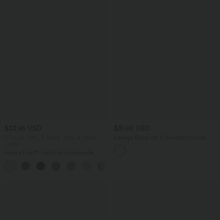
$33.95 USD
$31.95 USD
2 Stück -10%, 3 Stück -15%, 4 Stück
Lässige Bluse mit V-Ausschnitt und
-20%
kurzen Puffärmeln
Halara Flex™ - Schmal zulaufende
Bürohose mit hohem Bund,
+8
Seitentaschen und Waffelstoff