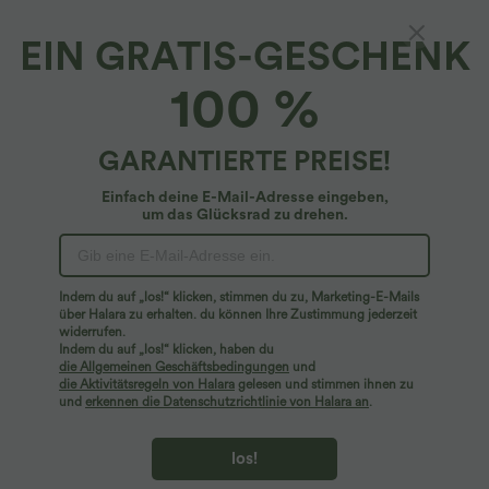
EIN GRATIS-GESCHENK
Plissiertes YogA-Dami-Top mit doppelten
100 %
Trägern - E-G Cups, schnelltrocknend
4.8
(
212
)
GARANTIERTE PREISE!
$42.95 USD
Einfach deine E-Mail-Adresse eingeben,
um das Glücksrad zu drehen.
Indem du auf „los!“ klicken, stimmen du zu, Marketing-E-Mails
über Halara zu erhalten. du können Ihre Zustimmung jederzeit
widerrufen.
Indem du auf „los!“ klicken, haben du
die Allgemeinen Geschäftsbedingungen
und
die Aktivitätsregeln von Halara
gelesen und stimmen ihnen zu
und
erkennen die Datenschutzrichtlinie von Halara an
.
los!