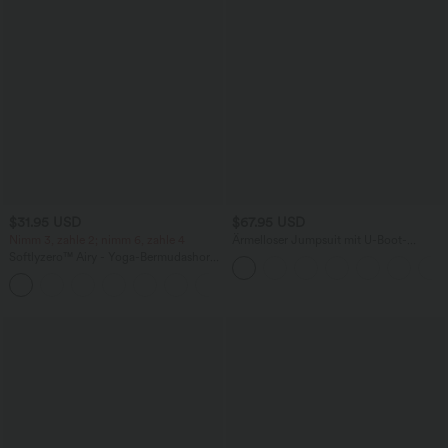
$31.95 USD
$67.95 USD
Nimm 3, zahle 2; nimm 6, zahle 4
Ärmelloser Jumpsuit mit U-Boot-
Ausschnitt, Seitentaschen, seitlichen
Softlyzero™ Airy - Yoga-Bermudashorts
Bindebändern, Streifen und InstantCool
mit hohem Bund, mehreren Taschen
- Easy Peezy Edition
+16
und InstantCool