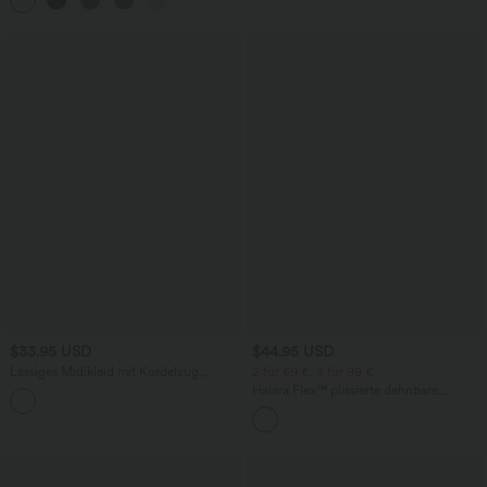
Taschen und InstantCool - 17,78 cm
$33.95 USD
$44.95 USD
Lässiges Midikleid mit Kordelzug,
2 für 69 €, 3 für 99 €
Schlitz und geschwungenem Saum
Halara Flex™ plissierte dehnbare
Stoffhose mit hohem Bund,
Seitentaschen und geradem Bein