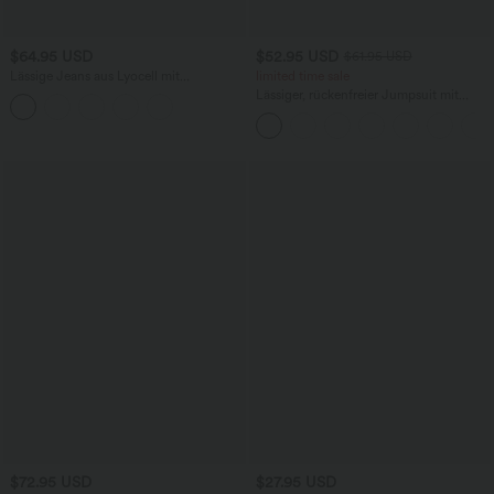
$64.95 USD
$52.95 USD
$61.95 USD
Lässige Jeans aus Lyocell mit
limited time sale
mittelhohem Bund, mehreren Taschen
Lässiger, rückenfreier Jumpsuit mit
und Kordelzug
Seitentaschen
$72.95 USD
$27.95 USD