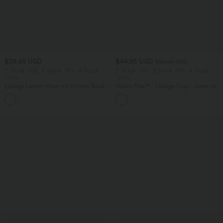
$39.95 USD
$44.95 USD
$50.95 USD
2 Stück -10%, 3 Stück -15%, 4 Stück
2 Stück -10%, 3 Stück -15%, 4 Stück
-20%
-20%
Lässige Leinen-Hose mit hohem Bund,
Halara Flex™ - Lässige Capri-Jeans mit
Kordelzug, weitem Bein und Taschen
hohem Bund, mehreren Taschen und
+5
geschlitztem Saum - slim