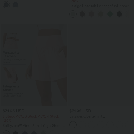
aus Denim mit mittelhohem Bund und
-20%
mehreren Taschen
Lässige Hose mit Leinengefühl, hoher
Taille, Kordelzug an der Seite und
weitem Bein
$31.95 USD
$31.95 USD
2 Stück -10%, 3 Stück -15%, 4 Stück
Lässiges Oberteil mit
-20%
Rundhalsausschnitt und
Fledermausärmeln
Softlyzero™ Airy - 2-in-1 Yoga-Shorts
mit superhohem Bund, mehreren
+23