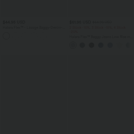
$44.95 USD
$61.95 USD
$64.95 USD
Halara Flex™ - Lässige Baggy-Denim-
2 Stück -10%, 3 Stück -15%, 4 Stück
Shorts mit hohem Crossover-Bund und
-20%
mehreren Taschen
Halara Flex™ Baggy Jeans Low Rise mit
Knopf und Reißverschluss, mehreren
Taschen, weitem Bein