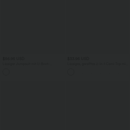
$56.95 USD
$33.95 USD
Lässiger Jumpsuit mit U-Boot-
Lässiges, gerafftes 2-in-1 Cami-Top mit
Ausschnitt, Seitentaschen, kurzen
verstellbaren Trägern und integriertem
Ärmeln und Kordelzug - Easy Peezy
BH
Edition