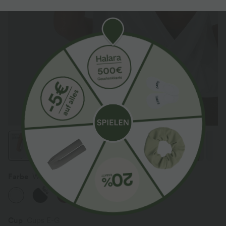
Farbe
Weiß
Sale
Cup
Cups E-G