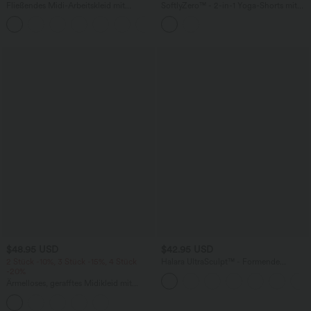
Fließendes Midi-Arbeitskleid mit
SoftlyZero™ - 2-in-1 Yoga-Shorts mit
Seitentaschen, Fledermausärmeln und
hohem Crossover-Bund, mehreren
Bauchkontrolle
Taschen und Ösen - schnelltrocknend,
7,6 cm
$48.95 USD
$42.95 USD
2 Stück -10%, 3 Stück -15%, 4 Stück
Halara UltraSculpt™ - Formende
-20%
Workout-Leggings mit hohem Bund,
Seitentaschen, Booty-Scrunch und
Ärmelloses, gerafftes Midikleid mit
Bauchkontrolle
eckigem Ausschnitt, integriertem BH
und überkreuztem Rückendesign