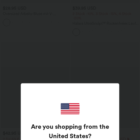
$28.95 USD
$39.95 USD
Oversized Arbeits-Bluse mit V-
2 Stück -10%, 3 Stück -15%, 4 Stück
Ausschnitt und kurzen Ärmeln -
-20%
+1
knitterfrei
Halara UltraSculpt™ Rückenfreies Lauf-
Tanktop mit U-Ausschnitt und
überkreuztem, abgerundetem Saum
Are you shopping from the
$42.95 USD
$25.95 USD
United States
?
2 für 69 €, 3 für 99 €
Extra Schnäppchen $23.49 USD