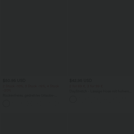
$50.95 USD
$42.95 USD
2 Stück -10%, 3 Stück -15%, 4 Stück
2 für 69 €, 3 für 99 €
-20%
DayStretch - Lässige Hose mit hohem
Rückenfreies, gedrehtes Urlaubs-
Bund, Seitentaschen und Barrel-Leg
Maxikleid mit Seitentaschen und Schlitz
+8