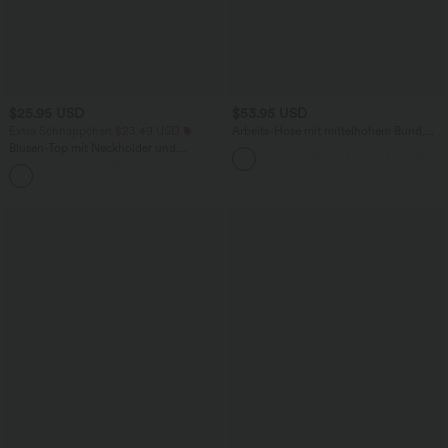
$25.95 USD
$53.95 USD
Extra Schnäppchen $23.49 USD
Arbeits-Hose mit mittelhohem Bund,
Seitentaschen und Barrel-Leg
Blusen-Top mit Neckholder und
Schlüssellochausschnitt, plissiert,
+3
ärmellos, abgerundeter Saum