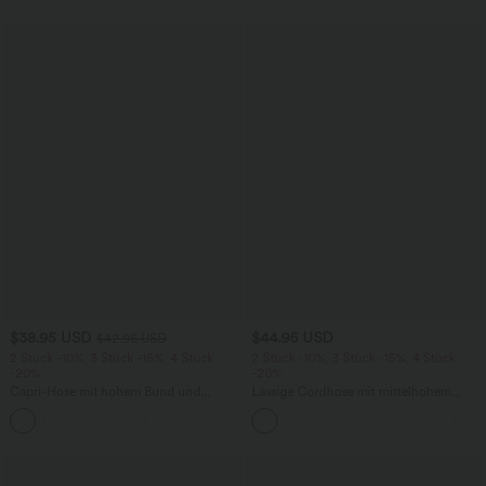
$38.95 USD
$44.95 USD
$42.95 USD
2 Stück -10%, 3 Stück -15%, 4 Stück
2 Stück -10%, 3 Stück -15%, 4 Stück
-20%
-20%
Capri-Hose mit hohem Bund und
Lässige Cordhose mit mittelhohem
Seitentaschen - leinenähnliches Material
Bund, Reißverschluss und Seitentaschen
+7