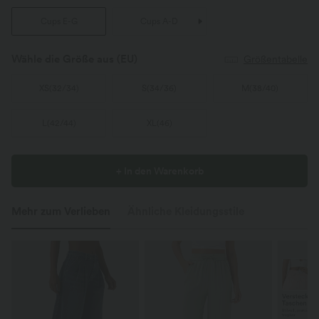
Cups E-G
Cups A-D
Wähle die Größe aus
(EU)
Größentabelle
XS
(
32/34
)
S
(
34/36
)
M
(
38/40
)
L
(
42/44
)
XL
(
46
)
+ In den Warenkorb
Mehr zum Verlieben
Ähnliche Kleidungsstile