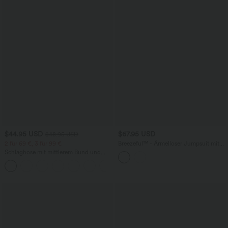
$44.95 USD
$67.95 USD
$48.95 USD
2 für 69 €, 3 für 99 €
Breezeful™ - Ärmelloser Jumpsuit mit
Seitentaschen - schnelltrocknend, Easy
Schlaghose mit mittlerem Bund und
Peezy Edition
seitlichen Reißverschlusstaschen
+12