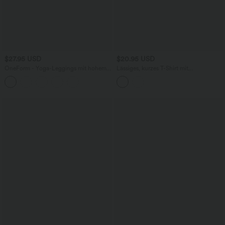
$27.95 USD
$20.95 USD
OneForm - Yoga-Leggings mit hohem
Lässiges, kurzes T-Shirt mit
Bund, Bauchkontrolle und nahtlosem
Rundhalsausschnitt, Brusttasche und
Flow - Po-Lifting
kurzen Ärmeln