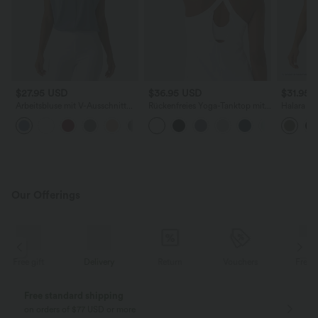
$27.95 USD
$36.95 USD
$31.95 
Arbeitsbluse mit V-Ausschnitt
Rückenfreies Yoga-Tanktop mit
Halara Ul
und Fledermausärmeln -
U-Ausschnitt, überkreuzten
Sport-BH 
lockerer Schnitt, selbstglättend
Trägern und abgerundetem
V-Ausschn
Saum
C Cups
Our Offerings
Delivery
Return
Vouchers
Free gift
Free standard shipping
on orders of $77 USD or more