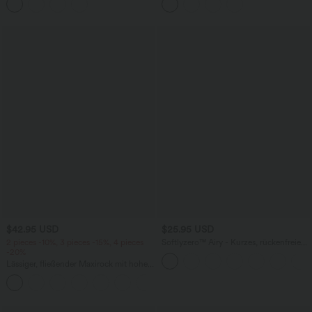
Taschen – Easy Peezy Edition
$42.95 USD
$25.95 USD
2 pieces -10%, 3 pieces -15%, 4 pieces
Softlyzero™ Airy - Kurzes, rückenfreies
-20%
Yoga-Tanktop mit quadratischem
Ausschnitt, überkreuzten Trägern und
Lässiger, fließender Maxirock mit hohem
Cool Touch - A-C Cups, UPF50+
Bund und Raffung
+3