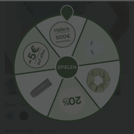
Color
Trellis
Sleeve Length
Sleeveless