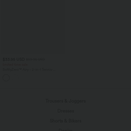
$33.95 USD
$59.95 USD
limited time sale
SoftlyZero™ Airy - 2-in-1 Tennis-
Minikleid mit Seitentaschen,
integriertem BH und InstantCool - DD-F
Cups, Easy Peezy Edition, UPF50+
Trousers & Joggers
Dresses
Shorts & Bikers
Denim