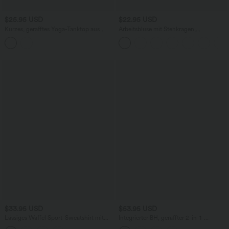
$25.95 USD
$22.95 USD
Kurzes, gerafftes Yoga-Tanktop aus
Arbeitsbluse mit Stehkragen,
Jacquard mit V-Ausschnitt und
Knopfleiste auf der Rückseite und
integriertem BH
Flügelärmeln
$33.95 USD
$53.95 USD
Lässiges Waffel Sport-Sweatshirt mit
Integrierter BH, geraffter 2-in-1-
Kapuze, Kordelzug und Reißverschluss
Jumpsuit in meliertem Farbton mit