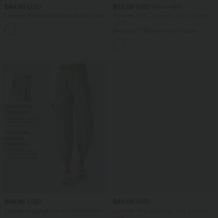
$44.95 USD
$52.95 USD
$61.95 USD
Lässiger, fließender Maxirock mit hohem
2 pieces -10%, 3 pieces -15%, 4 pieces
Bund und Seitentaschen
-20%
Breezeful™ Rückenfreier Urlaubs-
Jumpsuit mit seitlichem, unsichtbarem
Reißverschluss, Seitentaschen und
weitem Bein - schnelltrocknend
$48.95 USD
$44.95 USD
Lässige Jogginghose mit mittelhohem
2 pieces -10%, 3 pieces -15%, 4 pieces
Bund, Knopfleiste, Reißverschluss und
-20%