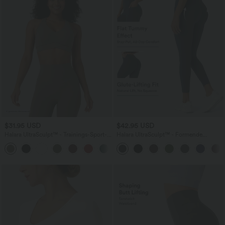
$31.95 USD
$42.95 USD
Halara UltraSculpt™ - Trainings-Sport-
Halara UltraSculpt™ - Formende
BH mit mittlerem Support, V-Ausschnitt
Workout-Leggings mit hohem Bund,
+1
und Racerback - A-C Cups
Seitentaschen, Booty-Scrunch und
Bauchkontrolle