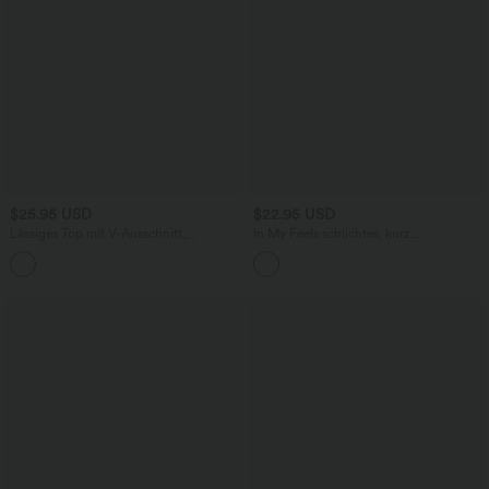
$25.95 USD
$22.95 USD
Lässiges Top mit V-Ausschnitt,
In My Feels schlichtes, kurz
Brusttasche, kurzen Ärmeln und
geschnittenes Sporttop mit
Waffelstoff
Daumenloch