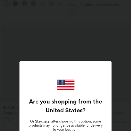
+5
Seitentasche
Lässige Cordhose mit mittelhohem
Bund, Reißverschluss und Seitentaschen
Are you shopping from the
$59.95 USD
$39.95 USD
United States
?
Gerippte, hochelastische Jogginghose
1 piece -20%, 2 pieces -30%, 3 pieces
mit hohem Bund, Gesäßtaschen und
-40%
Bauchkontrolle
Or
Stay here
, after choosing this option, some
Lässiges T-Shirt mit kurzen Ärmeln und
products may no longer be available for delivery
Farbblock
to your location.