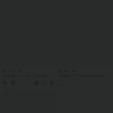
$56.95 USD
$50.95 USD
Lässiger Einteiler mit V-Ausschnitt,
SoftlyZero™ - Ballon-Tanzhose mit
Seitentaschen und integriertem BH -
hohem Bund, Seitentaschen und
Easy Peezy Edition
Kontrastspitze - UPF50+
SALE