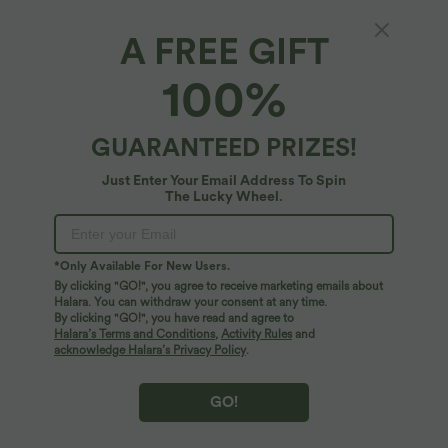
A FREE GIFT
Ärmelloses, kurzes Yoga-Tanktop mit
100%
Rundhalsausschnitt
4.5
(
80
)
GUARANTEED PRIZES!
$25.95 USD
Just Enter Your Email Address To Spin
The Lucky Wheel.
*Only Available For New Users.
By clicking "GO!", you agree to receive marketing emails about
Halara. You can withdraw your consent at any time.
By clicking "GO!", you have read and agree to
Halara’s Terms and Conditions
,
Activity Rules
and
acknowledge Halara’s Privacy Policy
.
GO!