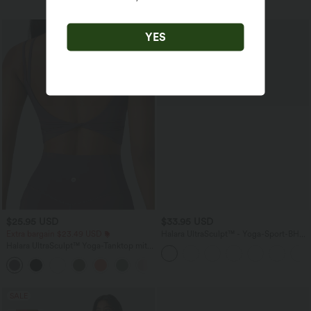
YES
$25.95 USD
$33.95 USD
Extra bargain $23.49 USD
Halara UltraSculpt™ - Yoga-Sport-BH
mit leichtem Support und geformten
Halara UltraSculpt™ Yoga-Tanktop mit
Körbchen - Push-Up
doppelten Trägern und gedrehtem
+11
Rücken
SALE