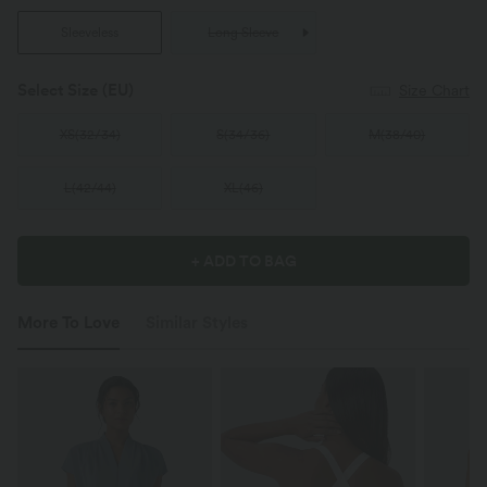
Sleeveless
Long Sleeve
Select Size
(EU)
Size Chart
XS
(
32/34
)
S
(
34/36
)
M
(
38/40
)
L
(
42/44
)
XL
(
46
)
+ ADD TO BAG
More To Love
Similar Styles