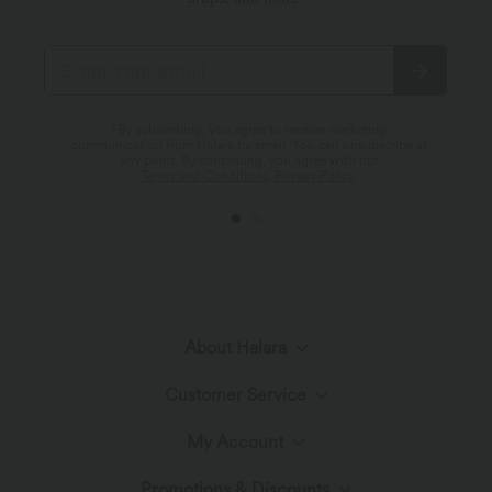
*By subscribing, you agree to receive marketing
communication from Halara by email. You can unsubscribe at
any point. By continuing, you agree with our
Terms and Conditions
,
Privacy Policy
.
About Halara
Customer Service
Meet Halara
My Account
Live Chat
Fabric Innovation
Promotions & Discounts