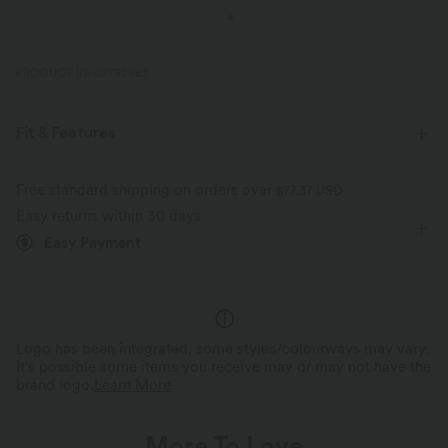
PRODUCT ID: 02792682
Fit & Features
Loose Fit
Curve-Enhancing
Round Neck
Pleated
Free standard shipping on orders over
$77.37 USD
Easy returns within 30 days
Running
Waist Length
Sleeveless
Tank
Easy Payment
Logo has been integrated, some styles/colourways may vary.
It's possible some items you receive may or may not have the
brand logo.
Learn More
More To Love