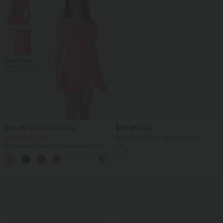
$23.95 USD
$59.95 USD
$48.95 USD
limited time sale
SoftlyZero™ Airy - 2-in-1 Tennis-
Minikleid mit Seitentaschen und
Softlyzero™ Airy - Rückenfreies 2-in-1
InstantCool - Easy Peezy Edition,
Crossover-Minikleid mit U-Ausschnitt,
UPF50+
+9
Seitentaschen und InstantCool - Easy
Peezy