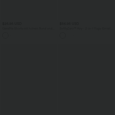
$25.95 USD
$56.95 USD
Geraffte Shorts mit hohem Bund und
SoftlyZero™ Airy - 2-in-1 Yoga-Einteiler
integrierter Unterwäsche - 6,4 cm
mit Seitentaschen, Doppelträgern,
integriertem BH und InstantCool - Easy
Peezy Edition