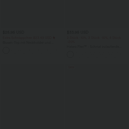
$25.95 USD
$33.95 USD
Extra Schnäppchen $23.49 USD
2 Stück -10%, 3 Stück -15%, 4 Stück
-20%
Blusen-Top mit Neckholder und
Schlüssellochausschnitt, plissiert,
Halara Flex™ - Schmal zulaufende
+3
ärmellos, abgerundeter Saum
Bürohose mit hohem Bund,
Seitentaschen und Waffelstoff
Sale