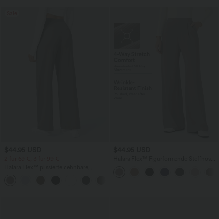
Sale
$44.95 USD
$44.95 USD
2 für 69 €, 3 für 99 €
Halara Flex™ Figurformende Stoffhose
aus Micro-Waffel-Stoff mit hohem
Halara Flex™ plissierte dehnbare
Bund, weitem Bein, Seitentasche,
Stoffhose mit hohem Bund,
Energiehose
+23
Seitentaschen und geradem Bein