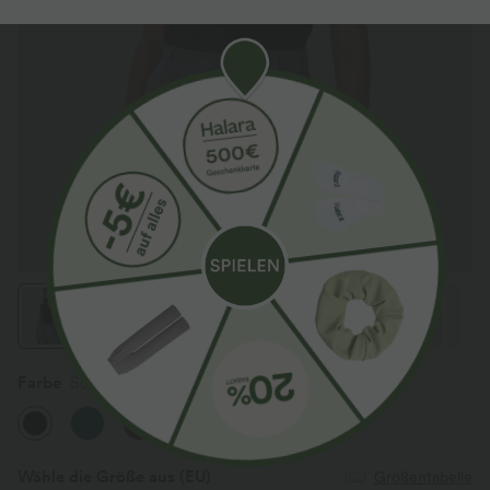
Farbe
Schwarz
Wähle die Größe aus
(EU)
Größentabelle