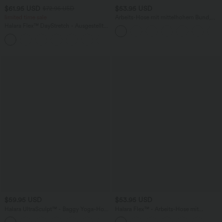
$61.95 USD
$53.95 USD
$72.95 USD
limited time sale
Arbeits-Hose mit mittelhohem Bund,
Seitentaschen und Barrel-Leg
Halara Flex™ DayStretch - Ausgestellte
Arbeits-Hose mit hohem Bund und
+13
Seitentaschen
$59.95 USD
$53.95 USD
Halara UltraSculpt™ - Baggy Yoga-Hose
Halara Flex™ - Arbeits-Hose mit
mit hohem Bund, Seitentaschen,
mittelhohem Bund, Seitentaschen und