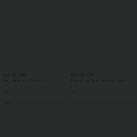
$20.95 USD
$39.95 USD
Geraffte Arbeits-Bluse mit
Halara Flex™ Dehnbare Stoffhose mit
Wasserfallausschnitt, kurzen Ärmeln
hohem Bund und Seitentasche hinten
und geschlitztem Saum
Sale