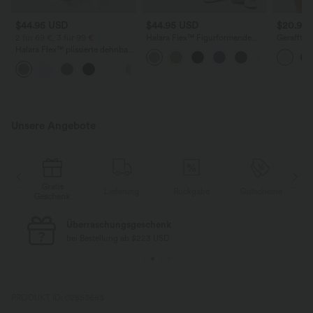
$44.95 USD
$44.95 USD
$20.95
2 für 69 €, 3 für 99 €
Halara Flex™ Figurformende
Geraffte 
Stoffhose aus Micro-Waffel-
Wasserfal
Halara Flex™ plissierte dehnbare
Stoff mit hohem Bund, weitem
Ärmeln u
Stoffhose mit hohem Bund,
Bein, Seitentasche, Energiehose
+23
Seitentaschen und geradem Bein
Unsere Angebote
Gratis
e
Lieferung
Rückgabe
Gutscheine
Geschenk
Überraschungsgeschenk
bei Bestellung ab $223 USD
PRODUKT ID: 02853663