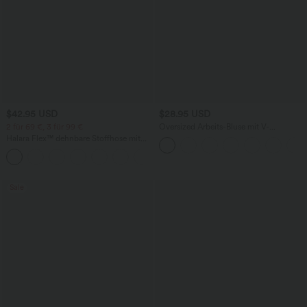
$42.95 USD
$28.95 USD
2 für 69 €, 3 für 99 €
Oversized Arbeits-Bluse mit V-
Ausschnitt und kurzen Ärmeln -
Halara Flex™ dehnbare Stoffhose mit
knitterfrei
hohem Bund, Waffelmuster,
+20
Seitentaschen und weitem Bein
Sale