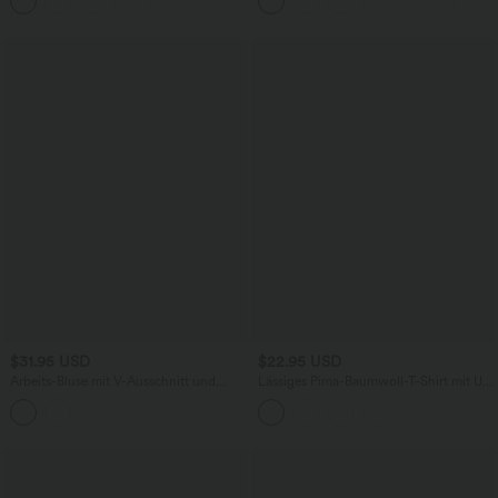
Bauchkontrolle, Streifen und Farbblock
geradem Bein
$31.95 USD
$22.95 USD
Arbeits-Bluse mit V-Ausschnitt und
Lässiges Pima-Baumwoll-T-Shirt mit U-
kurzen Ärmeln
Boot-Ausschnitt und kurzen Ärmeln