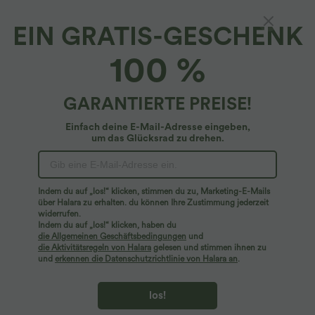
EIN GRATIS-GESCHENK
Ärmelloses Blusenshirt mit
100 %
Wasserfallausschnitt
4.6
(
60
)
GARANTIERTE PREISE!
$20.95 USD
Einfach deine E-Mail-Adresse eingeben,
um das Glücksrad zu drehen.
Indem du auf „los!“ klicken, stimmen du zu, Marketing-E-Mails
über Halara zu erhalten. du können Ihre Zustimmung jederzeit
widerrufen.
Indem du auf „los!“ klicken, haben du
die Allgemeinen Geschäftsbedingungen
und
die Aktivitätsregeln von Halara
gelesen und stimmen ihnen zu
und
erkennen die Datenschutzrichtlinie von Halara an
.
los!