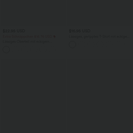
$22.95 USD
$16.95 USD
Extra Schnäppchen $16.76 USD
Lässiges, geripptes T-Shirt mit eckigem
Ausschnitt und Schmetterlingsärmeln
Lässiges Oberteil mit eckigem
Ausschnitt und kurzen Ärmeln
+10