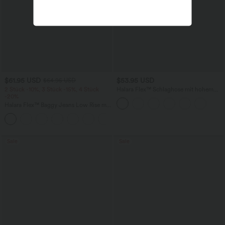
$61.95 USD
$53.95 USD
$64.95 USD
2 Stück -10%, 3 Stück -15%, 4 Stück
Halara Flex™ Schlaghose mit hohem
-20%
Bund, dekorativen Knöpfen und
Hahnentrittmuster
Halara Flex™ Baggy Jeans Low Rise mit
Knopf und Reißverschluss, mehreren
+5
Taschen, weitem Bein
Sale
Sale