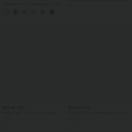
Lässige Hose mit Leinengefühl, hoher
und kurzen Fledermausärmeln
Taille, Kordelzug an der Seite und
+15
weitem Bein
$70.95 USD
$50.95 USD
Halara Flex™ - Schmal zulaufende
Lässige Hose in Leinenoptik mit hohem
Arbeits-Hose mit hohem Bund und
Bund, mehreren Taschen und geradem
+8
Seitentaschen
Bein