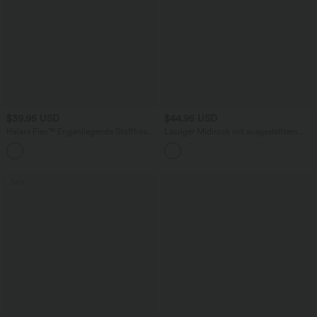
$39.95 USD
$44.95 USD
Halara Flex™ Enganliegende Stoffhose
Lässiger Midirock mit ausgestelltem
mit hohem Bund, dekorativem Knopf,
Bein, Hahnentrittmuster und
Seitentasche und Hahnentrittmuster
Seitentasche
Sale