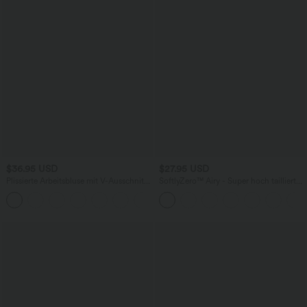
$36.95 USD
$27.95 USD
Plissierte Arbeitsbluse mit V-Ausschnitt
SoftlyZero™ Airy - Super hoch taillierte
und langen Ärmeln
2-in-1-Yoga-Shorts mit Gesäßtasche
und Seitentasche-längere Länge