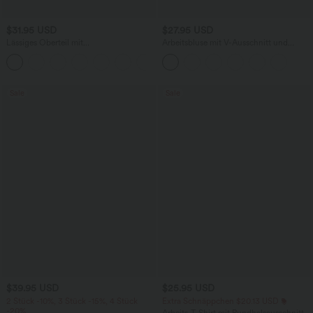
$31.95 USD
$27.95 USD
Lässiges Oberteil mit
Arbeitsbluse mit V-Ausschnitt und
Rundhalsausschnitt und
Fledermausärmeln - lockerer Schnitt,
+1
Fledermausärmeln
selbstglättend
Sale
Sale
$39.95 USD
$25.95 USD
2 Stück -10%, 3 Stück -15%, 4 Stück
Extra Schnäppchen $20.13 USD
-20%
Arbeits-T-Shirt mit Rundhalsausschnitt