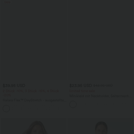
Sale
$39.95 USD
$23.95 USD
$48.95 USD
2 Stück -10%, 3 Stück -15%, 4 Stück
limited time sale
-20%
Minikleid mit Neckholder, Seitentaschen
Halara Flex™ DayStretch - ausgestellte
und Bindebändern hinten
Arbeits-Hose mit hohem Bund und
Seitentaschen