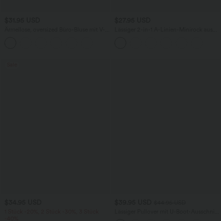
$31.95 USD
$27.95 USD
Ärmellose, oversized Büro-Bluse mit V-
Lässiger 2-in-1 A-Linien-Minirock aus
Ausschnitt - knitterfrei
Cord mit hohem Bund und
unsichtbarem Reißverschluss
Sale
$34.95 USD
$39.95 USD
$44.95 USD
1 Stück -20%, 2 Stück -30%, 3 Stück
Lässiger Pullover mit U-Boot-Ausschnitt
-40%
und Fledermausärmeln