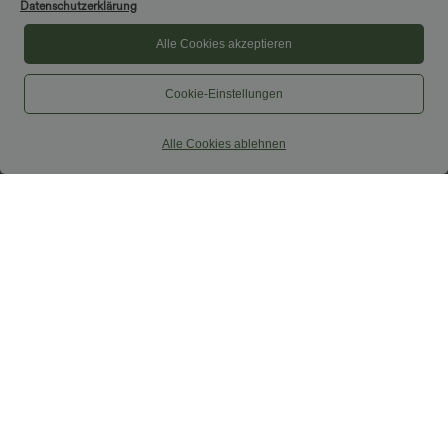
Datenschutzerklärung
Alle Cookies akzeptieren
Cookie-Einstellungen
$27.95 USD
$33.95 USD
Alle Cookies ablehnen
Arbeits-T-Shirt aus Baumwolle mit U-
Nimm 3, zahle 2; nimm 6, zahle 4
Boot-Ausschnitt und kurzen Ärmeln
Ausgestellte Yoga-Leggings mit hohem
Bund, Gesäßtasche