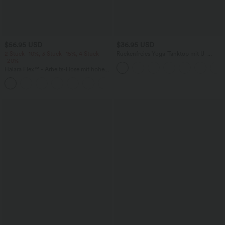
$56.95 USD
$36.95 USD
2 Stück -10%, 3 Stück -15%, 4 Stück
Rückenfreies Yoga-Tanktop mit U-
-20%
Ausschnitt, überkreuzten Trägern und
abgerundetem Saum
Halara Flex™ - Arbeits-Hose mit hohem
Bund, Seitentaschen, Bindeband und
+5
weitem Bein