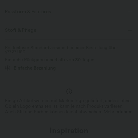
Passform & Features
Lockere Passform
Wasserfallausschnitt
Oficina
Stoff & Pflege
hüftlang
langärmlig
Vier-Wege-Stretch
Bluse
Kostenloser Standardversand bei einer Bestellung über
$77.37 USD
Einfache Rückgabe innerhalb von 30 Tagen
Einfache Bezahlung
Einige Artikel werden mit Markenlogo geliefert, andere ohne.
Ob ein Logo enthalten ist, kann je nach Produkt variieren.
Auch Stil und Farben können leicht abweichen.
Mehr erfahren
Inspiration