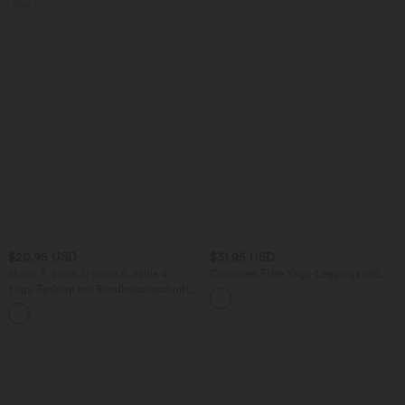
Sale
$20.95 USD
$31.95 USD
Nimm 3, zahle 2; nimm 6, zahle 4
Crossover Flare Yoga-Leggings mit
hohem Bund
Yoga-Tanktop mit Rundhalsausschnitt,
Racerback und Rüschen
+2