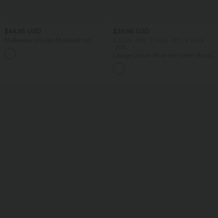
$44.95 USD
$39.95 USD
Fließendes Urlaubs-Maxikleid mit
2 Stück -10%, 3 Stück -15%, 4 Stück
Seitentaschen und verstellbaren Trägern
-20%
Lässige Leinen-Hose mit hohem Bund,
Kordelzug, weitem Bein und Taschen