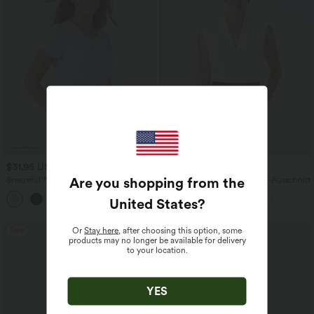
$31.95 USD
$25.95 USD
Are you shopping from the
Breezeful™ - Arbeitsoberteil mit
Ärmellose Arbeitsbluse mit V-Ausschnitt
Rundhalsausschnitt, kurzen Ärmeln und
Schlüsselloch-Rücken -
United States
?
schnelltrocknend
Sale
Or
Stay here
, after choosing this option, some
products may no longer be available for delivery
to your location.
YES