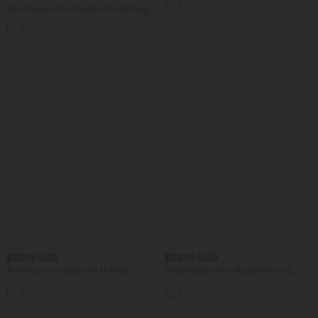
Büro-Bluse mit V-Ausschnitt und langen
Ärmeln - selbstglättend
$67.95 USD
$33.95 USD
Ärmelloser Jumpsuit mit U-Boot-
Arbeitsbluse mit V-Ausschnitt und
Ausschnitt, Seitentaschen, seitlichen
langen Ärmeln - Selbstglättend
+8
Bindebändern, Streifen und InstantCool
- Easy Peezy Edition