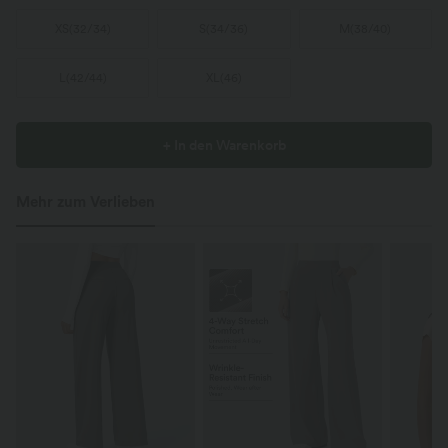
XS
(
32/34
)
S
(
34/36
)
M
(
38/40
)
L
(
42/44
)
XL
(
46
)
+ In den Warenkorb
Mehr zum Verlieben