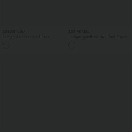
$56.95 USD
$33.95 USD
Lässiger Jumpsuit mit U-Boot-
Lässiges, gerafftes 2-in-1 Cami-Top mit
Ausschnitt, Seitentaschen, kurzen
verstellbaren Trägern und integriertem
Ärmeln und Kordelzug - Easy Peezy
BH
Edition