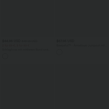
$44.95 USD
$67.95 USD
$48.95 USD
2 für 69 €, 3 für 99 €
Breezeful™ - Ärmelloser Jumpsuit mit
Seitentaschen - schnelltrocknend, Easy
Schlaghose mit mittlerem Bund und
Peezy Edition
seitlichen Reißverschlusstaschen
+12