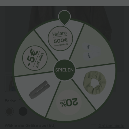
Farbe
Cocoa Brown
Wähle die Größe aus
(EU)
Größentabelle