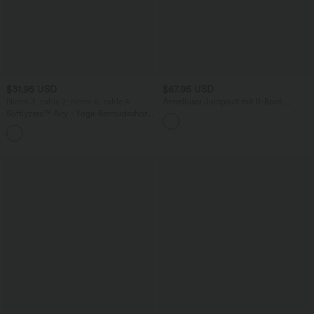
$31.95 USD
$67.95 USD
Nimm 3, zahle 2; nimm 6, zahle 4
Ärmelloser Jumpsuit mit U-Boot-
Ausschnitt, Seitentaschen, seitlichen
Softlyzero™ Airy - Yoga-Bermudashorts
Bindebändern, Streifen und InstantCool
mit hohem Bund, mehreren Taschen
- Easy Peezy Edition
+16
und InstantCool