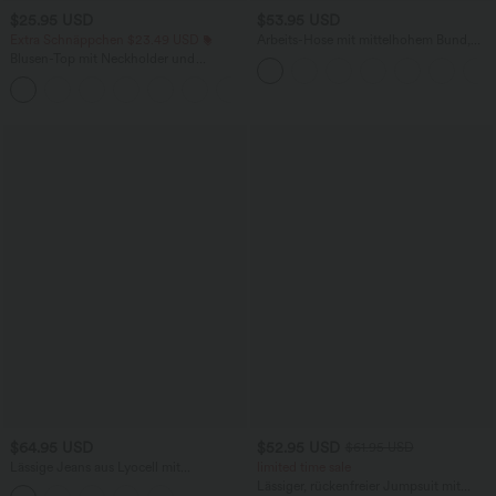
$25.95 USD
$53.95 USD
Extra Schnäppchen $23.49 USD
Arbeits-Hose mit mittelhohem Bund,
Seitentaschen und Barrel-Leg
Blusen-Top mit Neckholder und
Schlüssellochausschnitt, plissiert,
+3
ärmellos, abgerundeter Saum
$64.95 USD
$52.95 USD
$61.95 USD
Lässige Jeans aus Lyocell mit
limited time sale
mittelhohem Bund, mehreren Taschen
Lässiger, rückenfreier Jumpsuit mit