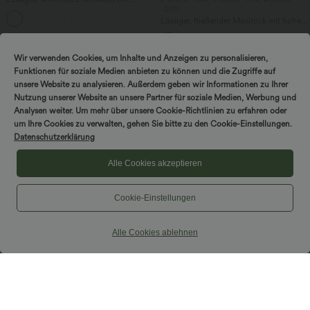
Rundhalsausschnitt, integriertem BH
-20%
und Rüschensaum
Lässiger, fließender Maxirock mit hohem
Bund und Raffung
Wir verwenden Cookies, um Inhalte und Anzeigen zu personalisieren,
Funktionen für soziale Medien anbieten zu können und die Zugriffe auf
unsere Website zu analysieren. Außerdem geben wir Informationen zu Ihrer
Nutzung unserer Website an unsere Partner für soziale Medien, Werbung und
Analysen weiter. Um mehr über unsere Cookie-Richtlinien zu erfahren oder
um Ihre Cookies zu verwalten, gehen Sie bitte zu den Cookie-Einstellungen.
Datenschutzerklärung
Alle Cookies akzeptieren
Cookie-Einstellungen
Alle Cookies ablehnen
$31.95 USD
$44.95 USD
Ärmellose, oversized Büro-Bluse mit V-
Lässiges Top mit kurzen Ärmeln,
Ausschnitt - knitterfrei
integriertem BH, One-Shoulder-Design,
Polka-Dots und abgerundetem Saum