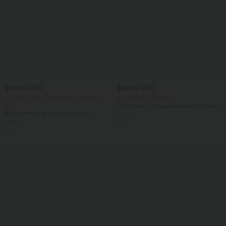
$50.95 USD
$42.95 USD
2 Stück -10%, 3 Stück -15%, 4 Stück
2 für 69 €, 3 für 99 €
-20%
DayStretch - Lässige Hose mit hohem
Rückenfreies, gedrehtes Urlaubs-
Bund, Seitentaschen und Barrel-Leg
Maxikleid mit Seitentaschen und Schlitz
+8