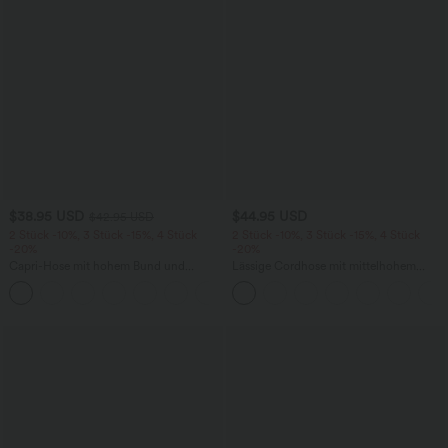
$38.95 USD
$44.95 USD
$42.95 USD
2 Stück -10%, 3 Stück -15%, 4 Stück
2 Stück -10%, 3 Stück -15%, 4 Stück
-20%
-20%
Capri-Hose mit hohem Bund und
Lässige Cordhose mit mittelhohem
Seitentaschen - leinenähnliches Material
Bund, Reißverschluss und Seitentaschen
+7