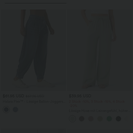
$61.95 USD
$39.95 USD
$67.95 USD
Halara Flex™ - Lässige Ballon-Joggers
2 Stück -10%, 3 Stück -15%, 4 Stück
aus Denim mit mittelhohem Bund und
-20%
mehreren Taschen
Lässige Hose mit Leinengefühl, hoher
Taille, Kordelzug an der Seite und
weitem Bein