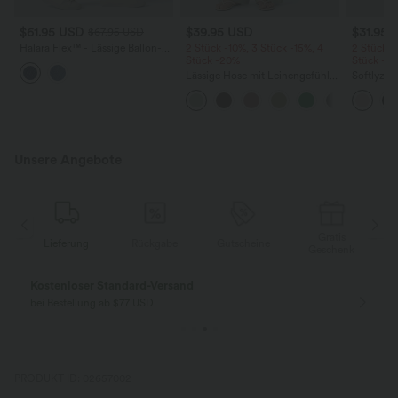
$61.95 USD
$39.95 USD
$31.95 
$67.95 USD
Halara Flex™ - Lässige Ballon-
2 Stück -10%, 3 Stück -15%, 4
2 Stück -
Joggers aus Denim mit
Stück -20%
Stück -2
mittelhohem Bund und
Lässige Hose mit Leinengefühl,
Softlyzer
mehreren Taschen
hoher Taille, Kordelzug an der
Shorts m
Seite und weitem Bein
mehreren
InstantCo
Unsere Angebote
Gratis
Lieferung
Rückgabe
Gutscheine
k
Geschenk
Kostenloser Standard-Versand
bei Bestellung ab $77 USD
PRODUKT ID: 02657002