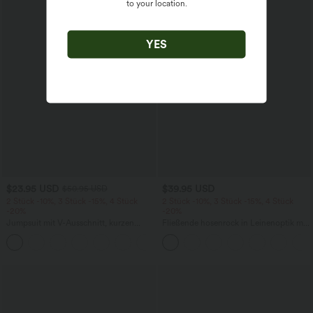
to your location.
YES
$23.95 USD
$39.95 USD
$50.95 USD
2 Stück -10%, 3 Stück -15%, 4 Stück
2 Stück -10%, 3 Stück -15%, 4 Stück
-20%
-20%
Jumpsuit mit V-Ausschnitt, kurzen
Fließende hosenrock in Leinenoptik mit
Ärmeln, plissierten Seitentaschen und
mittelhohem Bund, Seitentaschen und
+5
weitem Bein, fließendem Waffelmuster
weitem Bein