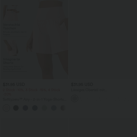
$31.95 USD
$31.95 USD
2 Stück -10%, 3 Stück -15%, 4 Stück
Lässiges Oberteil mit
-20%
Rundhalsausschnitt und
Fledermausärmeln
Softlyzero™ Airy - 2-in-1 Yoga-Shorts
mit superhohem Bund, mehreren
+23
Taschen und InstantCool - 17,78 cm