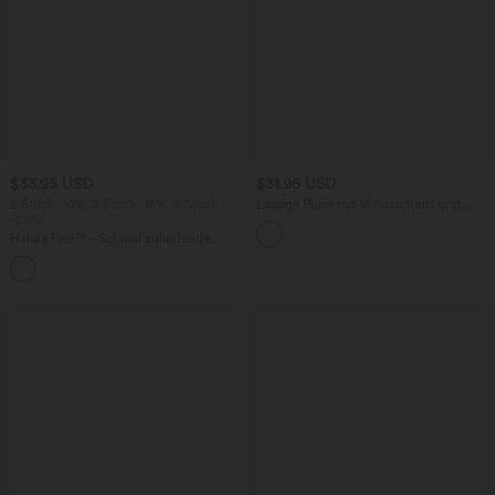
$33.95 USD
$31.95 USD
2 Stück -10%, 3 Stück -15%, 4 Stück
Lässige Bluse mit V-Ausschnitt und
-20%
kurzen Puffärmeln
Halara Flex™ - Schmal zulaufende
Bürohose mit hohem Bund,
+8
Seitentaschen und Waffelstoff