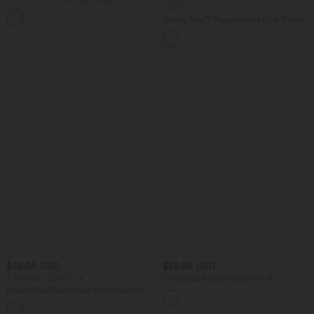
Shorts mit hohem Crossover-Bund und
-20%
mehreren Taschen
Halara Flex™ Baggy Jeans Low Rise mit
Knopf und Reißverschluss, mehreren
Taschen, weitem Bein
$42.95 USD
$28.95 USD
2 für 69 €, 3 für 99 €
Oversized Arbeits-Bluse mit V-
Ausschnitt und kurzen Ärmeln -
Halara Flex™ dehnbare Stoffhose mit
knitterfrei
hohem Bund, Waffelmuster,
+20
Seitentaschen und weitem Bein