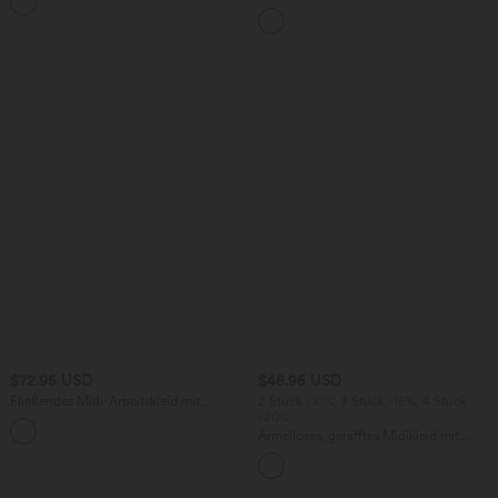
und Kordelzug
Seitentaschen
$72.95 USD
$48.95 USD
Fließendes Midi-Arbeitskleid mit
2 Stück -10%, 3 Stück -15%, 4 Stück
Seitentaschen, Fledermausärmeln und
-20%
Bauchkontrolle
Ärmelloses, gerafftes Midikleid mit
eckigem Ausschnitt, integriertem BH
und überkreuztem Rückendesign