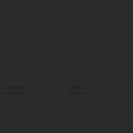
$42.95 USD
$27.95 USD
Halara UltraSculpt™ - Formende
SoftlyZero™ - 2-in-1 Yoga-Shorts mit
Workout-Leggings mit hohem Bund,
hohem Crossover-Bund, mehreren
+13
Seitentaschen, Booty-Scrunch und
Taschen und Ösen - schnelltrocknend,
Bauchkontrolle
7,6 cm