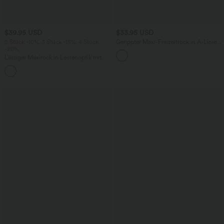
$39.95 USD
$33.95 USD
2 Stück -10%, 3 Stück -15%, 4 Stück
Gerippter Maxi-Freizeitrock in A-Linie
-20%
mit hohem Bund und Schlitzsaum
Lässiger Maxirock in Leinenoptik mit
hohem Bund und Kordelzug