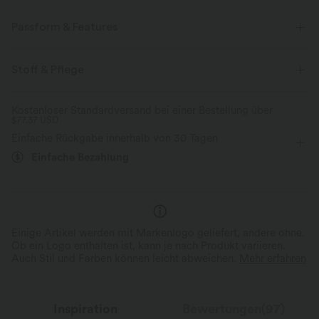
Passform & Features
Für: Freizeitaktivitäten
Lockere Passform
Vordertasche
Stoff & Pflege
Reverskragen
Knopfleiste
taillenlang
langärmlig
Kostenloser Standardversand bei einer Bestellung über
$77.37 USD
Zwei-Wege-Stretch
Einfache Rückgabe innerhalb von 30 Tagen
Einfache Bezahlung
Einige Artikel werden mit Markenlogo geliefert, andere ohne.
Ob ein Logo enthalten ist, kann je nach Produkt variieren.
Auch Stil und Farben können leicht abweichen.
Mehr erfahren
Inspiration
Bewertungen(97)