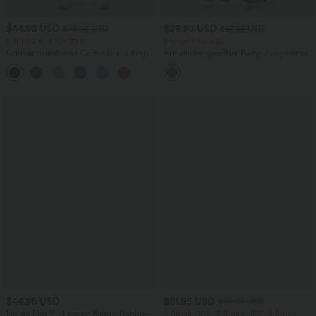
$44.95 USD
$28.95 USD
$48.95 USD
$67.95 USD
2 für 69 €, 3 für 99 €
limited time sale
Schmal zulaufende Golfhose aus Krepp
Ärmelloser, geraffter Party-Jumpsuit mit
mit hohem Bund und Seitentaschen
V-Ausschnitt, Seitentaschen und
unsichtbarem Reißverschluss - pipi-
praktisch
$44.95 USD
$61.95 USD
$64.95 USD
Halara Flex™ - Lässige Baggy-Denim-
2 Stück -10%, 3 Stück -15%, 4 Stück