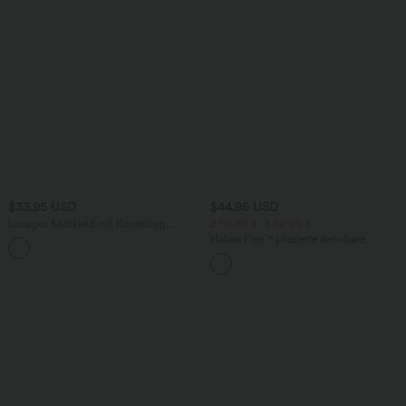
$33.95 USD
$44.95 USD
Lässiges Midikleid mit Kordelzug,
2 für 69 €, 3 für 99 €
Schlitz und geschwungenem Saum
Halara Flex™ plissierte dehnbare
Stoffhose mit hohem Bund,
Seitentaschen und geradem Bein