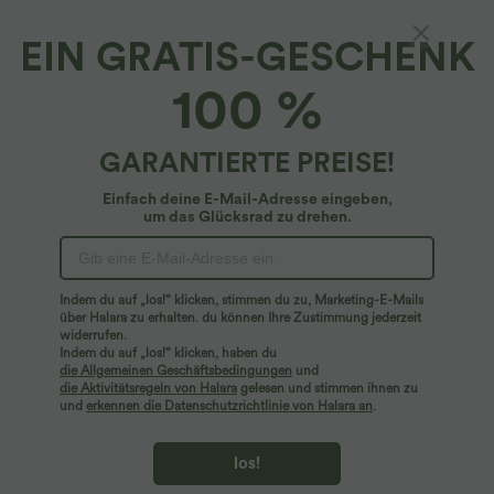
EIN GRATIS-GESCHENK
Lässige Cordjacke mit Kragen, Knopfleiste,
100 %
langen Ärmeln und Brusttasche
4.6
(
97
)
GARANTIERTE PREISE!
$42.95 USD
Einfach deine E-Mail-Adresse eingeben,
um das Glücksrad zu drehen.
Indem du auf „los!“ klicken, stimmen du zu, Marketing-E-Mails
über Halara zu erhalten. du können Ihre Zustimmung jederzeit
widerrufen.
Indem du auf „los!“ klicken, haben du
die Allgemeinen Geschäftsbedingungen
und
die Aktivitätsregeln von Halara
gelesen und stimmen ihnen zu
und
erkennen die Datenschutzrichtlinie von Halara an
.
los!