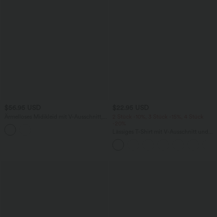
$56.95 USD
$22.95 USD
Ärmelloses Midikleid mit V-Ausschnitt,
2 Stück -10%, 3 Stück -15%, 4 Stück
Seitentaschen und Reißverschluss
-20%
Lässiges T-Shirt mit V-Ausschnitt und
kurzen Ärmeln