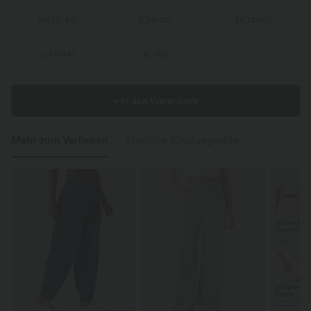
XS
(
32/34
)
S
(
34/36
)
M
(
38/40
)
L
(
42/44
)
XL
(
46
)
+ In den Warenkorb
Mehr zum Verlieben
Ähnliche Kleidungsstile