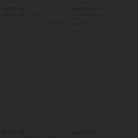
$39.95 USD
$44.95 USD
$50.95 USD
2 Stück -10%, 3 Stück -15%, 4 Stück
2 Stück -10%, 3 Stück -15%, 4 Stück
-20%
-20%
Lässige Leinen-Hose mit hohem Bund,
Halara Flex™ - Lässige Capri-Jeans mit
Kordelzug, weitem Bein und Taschen
hohem Bund, mehreren Taschen und
+5
geschlitztem Saum - slim
$50.95 USD
$42.95 USD
Lässiges, ärmelloses Midikleid mit
2 Stück -10%, 3 Stück -15%, 4 Stück