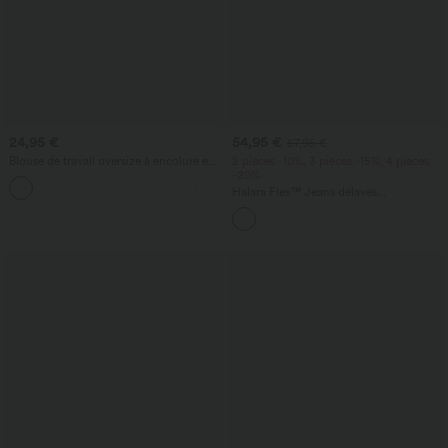
24,95 €
54,95 €
57,95 €
Blouse de travail oversize à encolure en
2 pièces -10%, 3 pièces -15%, 4 pièces
V, manches courtes, en tissu
-20%
+1
anti‑froissage
Halara Flex™ Jeans délavés
décontractés, coupe baggy à jambe
large, taille basse asymétrique, poches
zippées