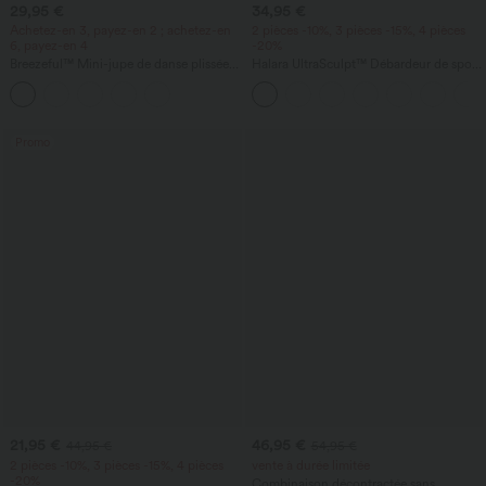
29,95 €
34,95 €
Achetez-en 3, payez-en 2 ; achetez-en
2 pièces -10%, 3 pièces -15%, 4 pièces
6, payez-en 4
-20%
Breezeful™ Mini-jupe de danse plissée
Halara UltraSculpt™ Débardeur de sport
taille haute 2-en-1 à ourlet asymétrique,
à col rond et ourlet arrondi
à séchage rapide, avec poches —
longueur allongée
Promo
21,95 €
46,95 €
44,95 €
54,95 €
2 pièces -10%, 3 pièces -15%, 4 pièces
vente à durée limitée
-20%
Combinaison décontractée sans