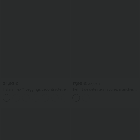
34,95 €
17,95 €
33,95 €
Halara Flex™ Leggings décontractés en
T-shirt de détente à rayures, manches
jean à taille haute avec poches
courtes, avec poche