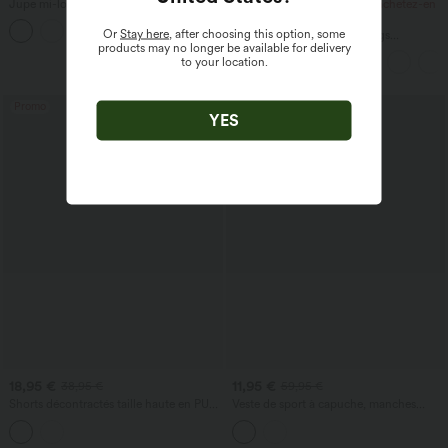
Jupe mi-longue fluide et évasée, taille
Achetez-en 3, payez-en 2 ; achetez-en
haute à cordon, empiècement en mesh
6, payez-en 4
+15
contrastant, poche 2-en-1, style
Or
Stay here
, after choosing this option, some
Halara UltraSculpt™ Leggings
décontracté
products may no longer be available for delivery
d'entraînement sculptants taille haute,
to your location.
effet ventre plat, avec poche
Promo
Promo
YES
18,95 €
11,95 €
38,95 €
59,95 €
Shorts décontractés taille haute en PU
Veste de sport à capuche, manches
extensible avec poches
longues, ourlet à volants avec poches -
UPF40+