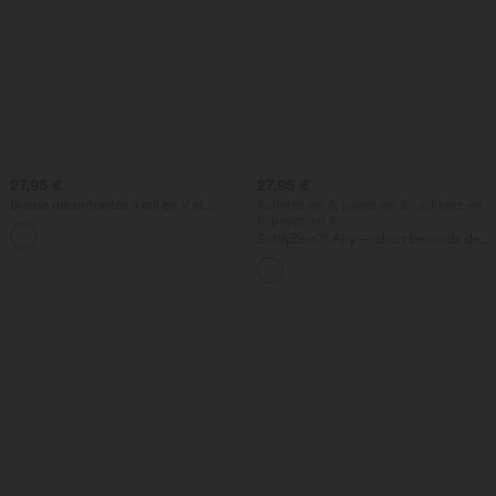
27,95 €
27,95 €
Blouse décontractée à col en V et
Achetez-en 3, payez-en 2 ; achetez-en
manches courtes bouffantes
6, payez-en 4
SoftlyZero™ Airy — short bermuda de
yoga taille haute avec poches,
technologie InstantCool