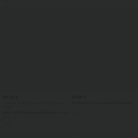
42,95 €
29,95 €
2 pièces -10%, 3 pièces -15%, 4 pièces
DayStretch short ample à taille haute
-20%
pour le travail 4'' avec poches
Robe midi fluide style milkmaid pour les
vacances, encolure carrée, sans
manches, dos nu à lanières croisées,
froncée, avec soutien-gorge intégré
Promo