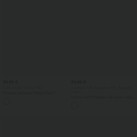
39,95 €
29,95 €
2 pour 69 €, 3 pour 99 €
2 pièces -10%, 3 pièces -15%, 4 pièces
-20%
Pantalon de travail Halara Flex™
DayStretch à taille haute, avec poches et
Halara Flex™ Pantalon de travail à taille
+23
coupe droite
haute, coupe fuselée et tissu gaufré,
avec poches