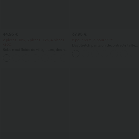
44,95 €
37,95 €
2 pièces -10%, 3 pièces -15%, 4 pièces
2 pour 69 €, 3 pour 99 €
-20%
DayStretch pantalon décontracté taille
Robe maxi fluide de villégiature, dos nu
haute à jambe en forme de tonneau
torsadé, fendue, avec poches
avec poches
+8