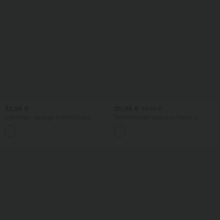
32,95 €
20,95 €
24,95 €
Débardeur de yoga InstantCool à
Débardeur de yoga à col rond, à
encolure en U et ourlet arrondi –
fronces, effet rafraîchissant - UPF50+
UPF50+