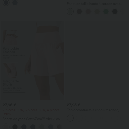
avec poches
Pantalon taille haute à cordon avec
poches, jambe large et coupe ample,
style décontracté, effet lin
27,95 €
27,95 €
2 pièces -10%, 3 pièces -15%, 4 pièces
Top décontracté à encolure ronde,
-20%
manches chauve-souris et coupe ample
Shorts de yoga SoftlyZero™ Airy 2-en-1
InstantCool, super taille haute, 7" avec
+23
poches