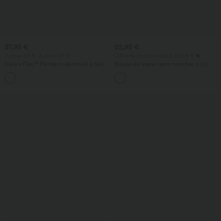
37,95 €
22,95 €
2 pour 69 €, 3 pour 99 €
Offre exceptionnelle à 20,95 €
Halara Flex™ Pantalon de travail à taille
Blouse de travail sans manches à col
haute, jambe large, avec poches, en
halter, dos avec ouverture en goutte
+20
maille gaufrée
d'eau et ourlet arrondi