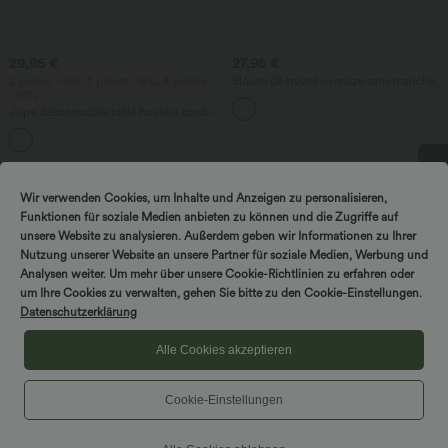
29,95 €
27,95 €
2 pièces -10%, 3 pièces -15%, 4 pièces
Blouse de travail oversize sans manches,
-20%
col en V, anti‑froissement
Jupe décontractée taille haute à cordon,
empiècement en mesh contrastant,
poche 2-en-1, mini évasée et fluide —
longueur allongée
Wir verwenden Cookies, um Inhalte und Anzeigen zu personalisieren,
Tournez & gagnez !
Funktionen für soziale Medien anbieten zu können und die Zugriffe auf
unsere Website zu analysieren. Außerdem geben wir Informationen zu Ihrer
Nutzung unserer Website an unsere Partner für soziale Medien, Werbung und
Analysen weiter. Um mehr über unsere Cookie-Richtlinien zu erfahren oder
um Ihre Cookies zu verwalten, gehen Sie bitte zu den Cookie-Einstellungen.
Datenschutzerklärung
Alle Cookies akzeptieren
Cookie-Einstellungen