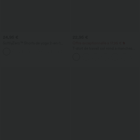
24,95 €
22,95 €
SoftlyZero™ Shorts de yoga 2-en-1
Offre exceptionnelle à 17,95 €
InstantCool, super taille haute, aérés, 5''
T-shirt de travail col rond à manches
+20
avec poches — longueur allongée
chauve-souris courtes