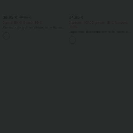
39,95 €
34,95 €
42,95 €
2 pour 69 €, 3 pour 99 €
2 pièces -10%, 3 pièces -15%, 4 pièces
-20%
Pantalon de golf en crêpe, taille haute,
coupe fuselée, avec poches
Jupe maxi décontractée taille haute à
cordon, effet lin