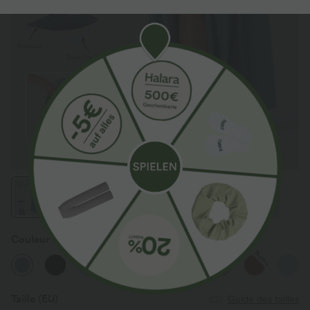
Couleur
Stone Blue
Promo
Taille
(EU)
Guide des tailles