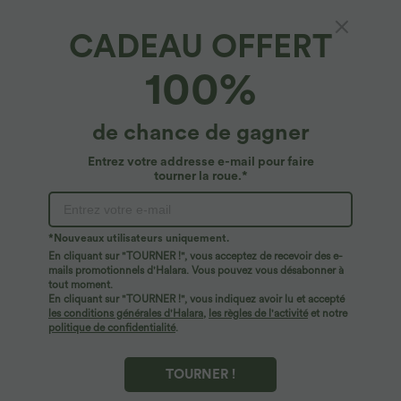
CADEAU OFFERT
Breezeful™*
100%
Breezeful™ Jupe maxi taille haute 2-en-1,
gainante, fluide et à séchage rapide
49,95 €
de chance de gagner
Entrez votre addresse e-mail pour faire
tourner la roue.*
*Nouveaux utilisateurs uniquement.
En cliquant sur "TOURNER !", vous acceptez de recevoir des e-
mails promotionnels d'Halara. Vous pouvez vous désabonner à
tout moment.
En cliquant sur "TOURNER !", vous indiquez avoir lu et accepté
les conditions générales d'Halara
,
les règles de l'activité
et notre
politique de confidentialité
.
TOURNER !