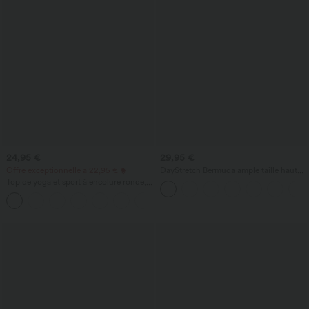
24,95 €
29,95 €
Offre exceptionnelle à 22,95 €
DayStretch Bermuda ample taille haute
7'' de travail avec poches
Top de yoga et sport à encolure ronde,
manches courtes, à fronces, effet
+11
rafraîchissant au toucher - UPF50+