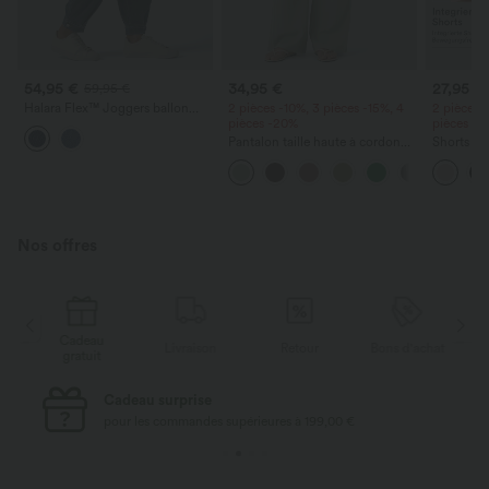
54,95 €
34,95 €
27,95 €
59,95 €
Halara Flex™ Joggers ballon
2 pièces -10%, 3 pièces -15%, 4
2 pièces 
décontractés en jean, taille mi-
pièces -20%
pièces -
haute, avec poches
Pantalon taille haute à cordon
Shorts de
avec poches, jambe large et
2-en-1 Ins
coupe ample, style décontracté,
haute, 7"
effet lin
Nos offres
Cadeau
at
Livraison
Retour
Bons d'achat
gratuit
Cadeau surprise
pour les commandes supérieures à 199,00 €