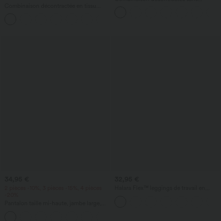
Combinaison décontractée en tissu
manches à dos en U avec poches
gaufré, col en V, manches courtes,
+5
poches latérales, jambes larges et coupe
fluide
34,95 €
32,95 €
2 pièces -10%, 3 pièces -15%, 4 pièces
Halara Flex™ leggings de travail en
-20%
denim, taille haute, avec poches croisées
Pantalon taille mi-haute, jambe large,
fluide, effet lin, avec poche
+1