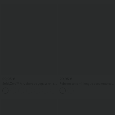
29,95 €
29,95 €
SoftlyZero™ Airy short de yoga 2-en-1,
Robe nuisette mi-longue décontractée à
super taille haute, InstantCool, 9" avec
cordon, ourlet fendu incurvé
+10
poches