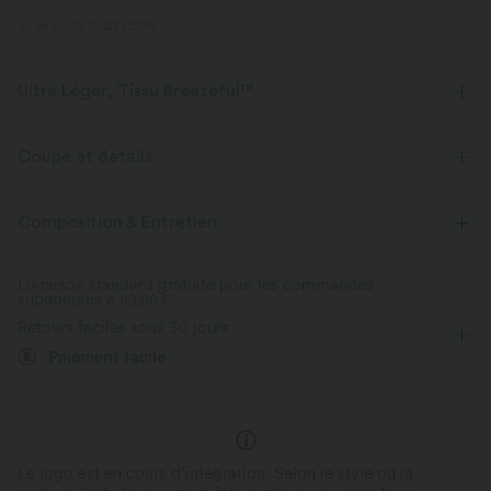
ID de produit 02839774
Ultra Léger, Tissu Breezeful™
Faites de chaque mouvement une brise. C'est notre tissu le plus léger qui
sèche rapidement pour un confort supplémentaire.
Coupe et détails
Extensible dans les 4 sens
Tissu respirant
Short intégré
Taille plate
Asymétrique
Froncé
Composition & Entretien
Fente
Enfilable
Balnéaire
Maxi
Tissu ultra léger
Séchage rapide
Livraison standard gratuite pour les commandes
supérieures à
Taille haute
69,00 €
Trapèze
Élasticité moyenne
Évacue l’humidité
Retours faciles sous 30 jours
Élasticité quatre directions
Trapèze
Paiement facile
Le logo est en cours d’intégration. Selon le style ou la