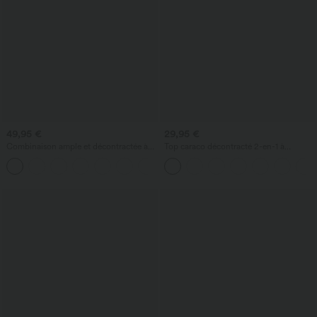
49,95 €
29,95 €
Combinaison ample et décontractée à
Top caraco décontracté 2-en-1 à
col bateau, manches courtes et cordon,
bretelles réglables, froncé, avec soutien-
avec poches - édition Easy Peezy
gorge intégré