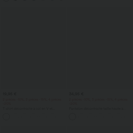
19,95 €
34,95 €
2 pièces -10%, 3 pièces -15%, 4 pièces
2 pièces -10%, 3 pièces -15%, 4 pièces
-20%
-20%
T-shirt décontracté à col en V et
Pantalon décontracté taille haute à
manches courtes
cordon, coupe large en mélange de lin,
+9
avec poches