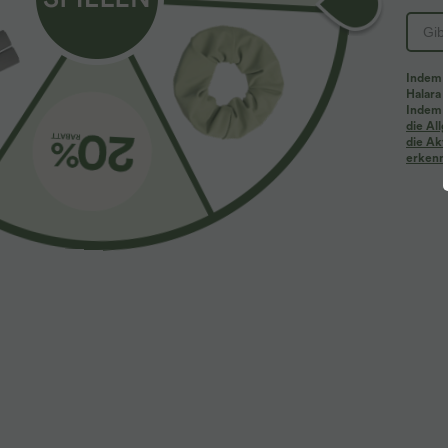
PRODUKT ID: 02839774
Indem d
Halara 
Ultraleichter Breezeful™ Stoff
Indem d
die Al
die Akt
erkenne
Mache jede Bewegung mühelos. Dies ist unser leichtester
Vier-Wege-Stretch
Atmungsaktiv
Passform & Features
Innenshorts
flacher Bund
asymmetrisch