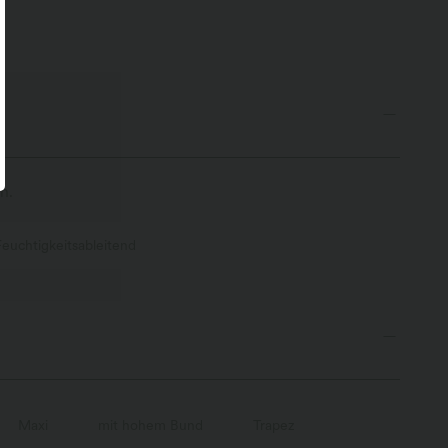
n.
Feuchtigkeitsableitend
Maxi
mit hohem Bund
Trapez