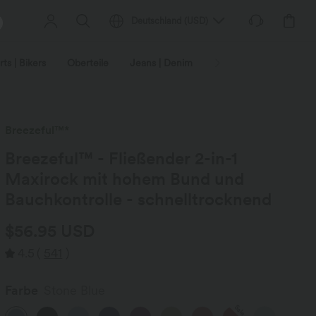
Deutschland
(
USD
)
ts | Bikers
Oberteile
Jeans | Denim
Leggings
Plus-Size
Breezeful™*
Breezeful™ - Fließender 2-in-1
Maxirock mit hohem Bund und
Bauchkontrolle - schnelltrocknend
$56.95 USD
4.5
(
541
)
Farbe
Stone Blue
Sale