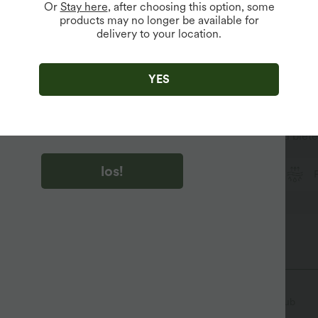
Or
Stay here
, after choosing this option, some
products may no longer be available for
delivery to your location.
u auf „los!“ klicken, stimmen du zu, Marketing-E-Mails über
zu erhalten. du können Ihre Zustimmung jederzeit widerrufen.
YES
u auf „los!“ klicken, haben du
lgemeinen Geschäftsbedingungen
und
ivitätsregeln von Halara
gelesen und stimmen ihnen zu und
n die Datenschutzrichtlinie von Halara an
.
 Stoff, der schnell trocknet, um zusätzlichen Komfort zu biete
los!
Ultraleichtgewicht
schnelltrocknend
Raffung
Schlitz-Design
überziehen
Urlaub