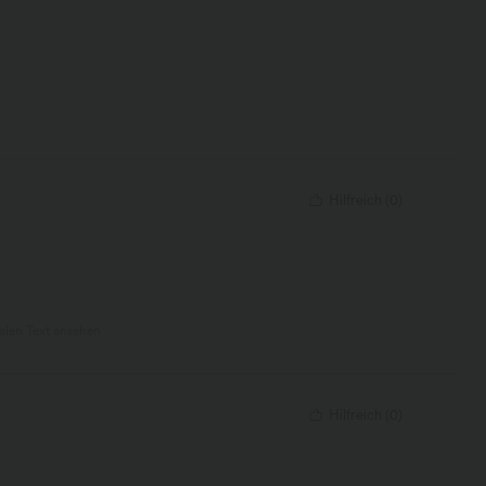
Hilfreich
(
0
)
nalen Text ansehen
Hilfreich
(
0
)