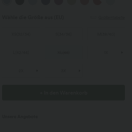
Wähle die Größe aus
(EU)
Größentabelle
XS
(
32/34
)
S
(
34/36
)
M
(
38/40
)
L
(
42/44
)
XL
(
46
)
1X
2X
3X
+ In den Warenkorb
Unsere Angebote