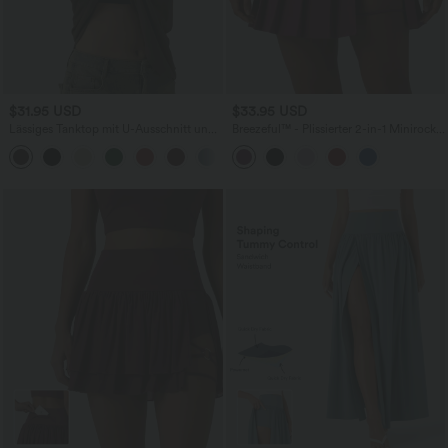
$31.95 USD
$33.95 USD
Lässiges Tanktop mit U-Ausschnitt und
Breezeful™ - Plissierter 2-in-1 Minirock
integriertem BH - loose fit
mit hohem Bund, Taschen und
asymmetrischem Saum -
schnelltrocknend, extralang