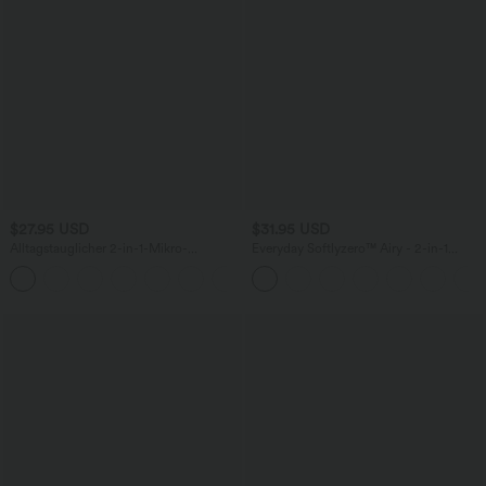
$27.95 USD
$31.95 USD
Alltagstauglicher 2-in-1-Mikro-
Everyday Softlyzero™ Airy - 2-in-1
Minigolfrock mit hohem Bund und
Tennisrock mit hohem Bund,
+3
Seitentasche -Clarity
Seitentaschen und InstantCool -
UPF50+