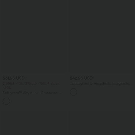
$31.95 USD
$42.95 USD
2 Stück -10%, 3 Stück -15%, 4 Stück
Tanktop mit U-Ausschnitt, integriertem
-20%
BH und atmungsaktivem Kontrast-Mesh
Softlyzero™ Airy 2-in-1-Crossover-
InstantCool-Tennisrock mit
+10
Seitentasche-Lucid-längere Länge