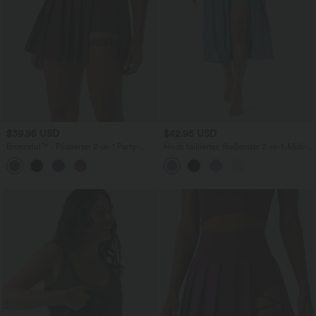
$39.95 USD
$42.95 USD
Breezeful™ - Plissierter 2-in-1 Party-
Hoch taillierter, fließender 2-in-1-Midi-
Minirock mit hohem Bund, Seitentasche
Tanzrock mit Seitentasche
und verstellbarer Schnalle -
schnelltrocknend