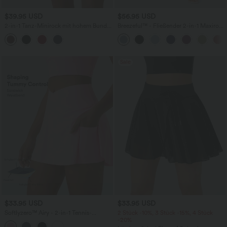
$39.95 USD
$56.95 USD
2-in-1 Tanz-Minirock mit hohem Bund,
Breezeful™ - Fließender 2-in-1 Maxirock
Seitentasche, atmungsaktivem Mesh
mit hohem Bund und Bauchkontrolle -
und Stufensaum
schnelltrocknend
Sale
$33.95 USD
$33.95 USD
Softlyzero™ Airy - 2-in-1 Tennis-
2 Stück -10%, 3 Stück -15%, 4 Stück
Minirock mit hohem Crossover-Bund,
-20%
Seitentaschen, Bauchkontrolle und