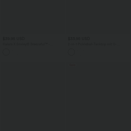
$39.95 USD
$33.95 USD
Halara X Smiley
®
Breezeful™ -
2-in-1 Pickleball-Tanktop mit U-
Plissierter 2-in-1 Tanz-Minirock mit
Ausschnitt und Streifen
hohem Bund, Seiten- und Bundtasche
und asymmetrischem Saum -
schnelltrocknend
Sale