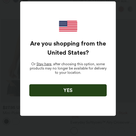
Lässiger 2-in-1 Flowy Minirock aus
InstantCool - UPF50+
kontrastierendem Mesh mit hohem
Bund, Kordelzug und Seitentaschen
Sale
Are you shopping from the
United States
?
Or
Stay here
, after choosing this option, some
products may no longer be available for delivery
to your location.
YES
$27.95 USD
$27.95 USD
Mini-Pickleball-Rock aus Netzstoff mit
2 Stück -10%, 3 Stück -15%, 4 Stück
hoher Taille und Bauchkontrolle, 2-in-1,
-20%
Seitentasche
Everyday Softlyzero™ Airy Crossover 2-
in-1-Mini-Tennisrock mit Seitentaschen-
Lucid