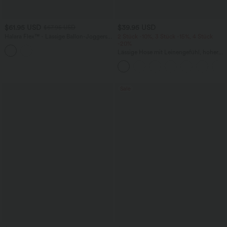
$61.95 USD
$39.95 USD
$67.95 USD
Halara Flex™ - Lässige Ballon-Joggers
2 Stück -10%, 3 Stück -15%, 4 Stück
aus Denim mit mittelhohem Bund und
-20%
mehreren Taschen
Lässige Hose mit Leinengefühl, hoher
Taille, Kordelzug an der Seite und
weitem Bein
Sale