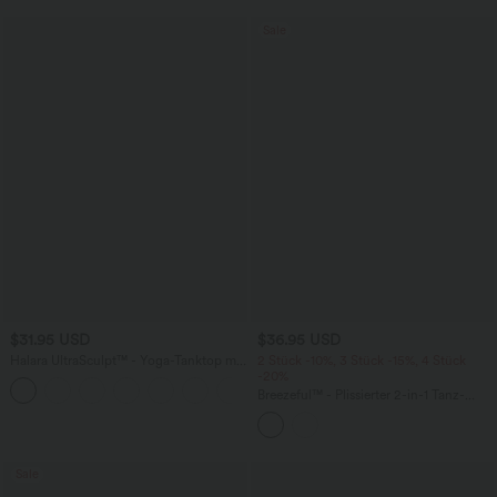
Sale
$31.95 USD
$36.95 USD
Halara UltraSculpt™ - Yoga-Tanktop mit
2 Stück -10%, 3 Stück -15%, 4 Stück
doppelten Trägern, integriertem BH und
-20%
gedrehtem Rückenausschnitt - E-G
Breezeful™ - Plissierter 2-in-1 Tanz-
Cups
Minirock mit hohem Crossover-Bund,
Bundtasche und asymmetrischem Saum
- schnelltrocknend
Sale