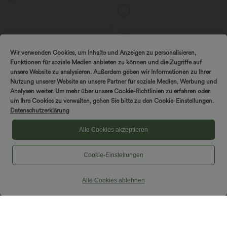
mittelhohem Bund, Seitentaschen und
weitem Bein
Sale
Wir verwenden Cookies, um Inhalte und Anzeigen zu personalisieren,
Funktionen für soziale Medien anbieten zu können und die Zugriffe auf
unsere Website zu analysieren. Außerdem geben wir Informationen zu Ihrer
Nutzung unserer Website an unsere Partner für soziale Medien, Werbung und
Analysen weiter. Um mehr über unsere Cookie-Richtlinien zu erfahren oder
um Ihre Cookies zu verwalten, gehen Sie bitte zu den Cookie-Einstellungen.
Datenschutzerklärung
Alle Cookies akzeptieren
Cookie-Einstellungen
$28.95 USD
$33.95 USD
Alle Cookies ablehnen
Oversized Arbeits-Bluse mit V-
2 Stück -10%, 3 Stück -15%, 4 Stück
Ausschnitt und kurzen Ärmeln -
-20%
+1
knitterfrei
Halara Flex™ - Schmal zulaufende
Bürohose mit hohem Bund,
Seitentaschen und Waffelstoff