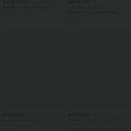
$36.95 USD
$44.95 USD
Rückenfreies Yoga-Tanktop mit U-
2 für 69 €, 3 für 99 €
Ausschnitt, überkreuzten Trägern und
Halara Flex™ plissierte dehnbare
abgerundetem Saum
Stoffhose mit hohem Bund,
Seitentaschen und geradem Bein
Sale
$31.95 USD
$39.95 USD
Lässiges Oberteil mit
2 Stück -10%, 3 Stück -15%, 4 Stück
Rundhalsausschnitt und
-20%
+1
Fledermausärmeln
Fließende hosenrock in Leinenoptik mit