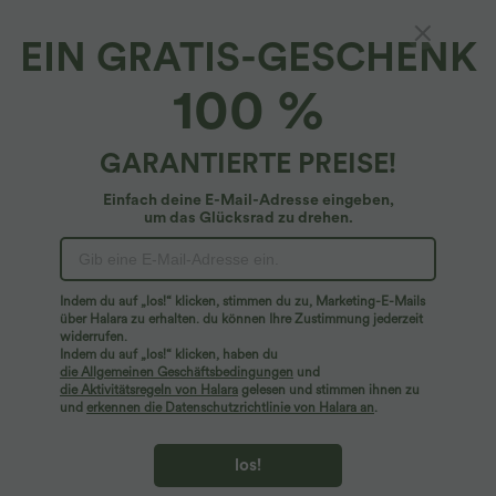
EIN GRATIS-GESCHENK
100 %
Länge
Mini
GARANTIERTE PREISE!
Mini
Längere Länge
Einfach deine E-Mail-Adresse eingeben,
Wähle die Größe aus
(EU)
Größentabelle
um das Glücksrad zu drehen.
XS
(
32/34
)
S
(
34/36
)
M
(
38/40
)
Indem du auf „los!“ klicken, stimmen du zu, Marketing-E-Mails
L
(
42/44
)
XL
(
46
)
1X
über Halara zu erhalten. du können Ihre Zustimmung jederzeit
widerrufen.
Indem du auf „los!“ klicken, haben du
2X
3X
die Allgemeinen Geschäftsbedingungen
und
die Aktivitätsregeln von Halara
gelesen und stimmen ihnen zu
und
erkennen die Datenschutzrichtlinie von Halara an
.
+ In den Warenkorb
los!